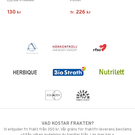
ELEXIR PHARMA
PUORI
130
226
kr
fr.
kr
VAD KOSTAR FRAKTEN?
Vi erbjuder fri frakt från 350 kr. Vår gräns för fraktfri leverans bestäms
utifån vilken avdelning du handlar från. Läs mer här »