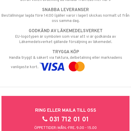
SNABBA LEVERANSER
Beställningar lagda före 14:00 (gäller varor i lager) skickas normalt ut från
oss samma dag.
GODKÄND AV LÄKEMEDELSVERKET
EU-logotypen är symbolen som visar att vi är godkända av
Läkemedelsverket gällande försäljning av läkemedel.
TRYGGA KÖP
Handla tryggt & säkert via faktura, delbetalning eller marknadens
vanligaste kort.
RING ELLER MAILA TILL OSS
031 712 01 01
ÖPPETTIDER: MÅN.-FRE. 9.00 - 15.00