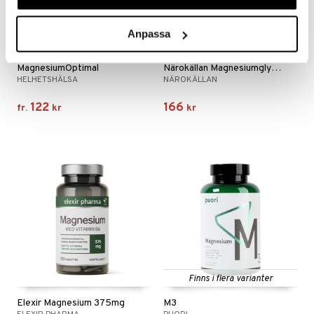
Anpassa
Finns i flera varianter
MagnesiumOptimal
Närokällan Magnesiumglycinat
HELHETSHÄLSA
NÄROKÄLLAN
122
166
fr.
kr
kr
Finns i flera varianter
Elexir Magnesium 375mg
M3