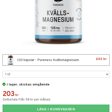
nor
d
 & mineral
tet & amning
ng
terie & PMS
tillskott
& naglar
tillskott
in
 ögon
ta
ggande & lindrande
kärl
ust
ust
ämpande
lskott
or
203 kr
nergi
äsa & hals
pigment
biloba
120 kapslar - Pureness Kvällsmagnesium
muskler
gar
ärkande
g
el
ämmande
erolsänkande
lskott
I lager, skickas omgående
tarm
fettsyror
ion
es
203
r
tsyror
d
r
kr
Delbetala från 58 kr per månad.
ot
LÄGG I KUNDVAGNEN