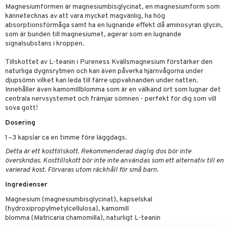
ygien
tare
Magnesiumformen är magnesiumbisglycinat, en magnesiumform som
kännetecknas av att vara mycket magvänlig, ha hög
kning
e
svård
absorptionsförmåga samt ha en lugnande effekt då aminosyran glycin,
som är bunden till magnesiumet, agerar som en lugnande
emer
r
dervinäger
signalsubstans i kroppen.
oncremer
ndring
 fot
 & K
Tillskottet av L-teanin i Pureness Kvällsmagnesium förstärker den
änst
naturliga dygnsrytmen och kan även påverka hjärnvågorna under
produkter
vård
d
danter
djupsömn vilket kan leda till färre uppvaknanden under natten.
 & svar
Innehåller även kamomillblomma som är en välkänd ört som lugnar det
göring
ndvård
lsam
bränning
iner
centrala nervsystemet och främjar sömnen - perfekt för dig som vill
produkt
sova gott!
cialprodukter
lbehör
hampo
tika
ersättning
elningen
Dosering
cialprodukter
d
iner
1–3 kapslar ca en timme före läggdags.
tik
par
, dusch & tvål
tänder
Detta är ett kosttillskott. Rekommenderad daglig dos bör inte
överskridas. Kosttillskott bör inte inte användas som ett alternativ till en
on
ylotion
varierad kost. Förvaras utom räckhåll för små barn.
o
d
taminer
Ingredienser
Magnesium (magnesiumbisglycinat), kapselskal
riska oljor
dd
(hydroxipropylmetylcellulosa), kamomill
ppspeeling
blomma (Matricaria chamomilla), naturligt L-teanin
ersun
produkter