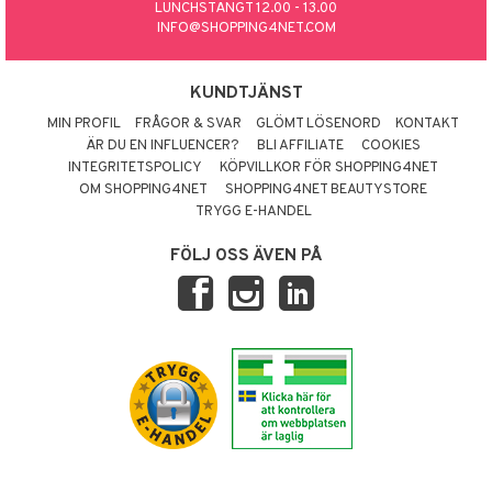
LUNCHSTÄNGT 12.00 - 13.00
INFO@SHOPPING4NET.COM
KUNDTJÄNST
MIN PROFIL
FRÅGOR & SVAR
GLÖMT LÖSENORD
KONTAKT
ÄR DU EN INFLUENCER?
BLI AFFILIATE
COOKIES
INTEGRITETSPOLICY
KÖPVILLKOR FÖR SHOPPING4NET
OM SHOPPING4NET
SHOPPING4NET BEAUTYSTORE
TRYGG E-HANDEL
FÖLJ OSS ÄVEN PÅ