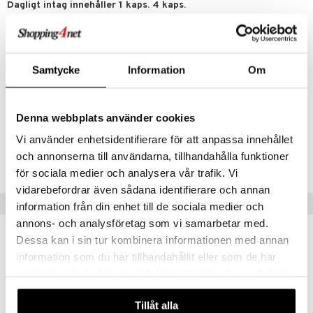
Dagligt intag innehåller 1 kaps. 4 kaps.
a
n utan sol
Magnesium 125 mg 33 % 500 mg 133%*
cialprodukter
L-teanin 50 mg** 200 mg**
par
Kamomill blomma 75 mg** 300 mg**
creme
*% av dagligt referensintag (DRI)
Samtycke
Information
Om
** DRI ej fastställt
Artikelnr
Denna webbplats använder cookies
HPAK7-QH-120
Vi använder enhetsidentifierare för att anpassa innehållet
och annonserna till användarna, tillhandahålla funktioner
Lägsta pris senaste 30 dagarna: 203 kr
för sociala medier och analysera vår trafik. Vi
vidarebefordrar även sådana identifierare och annan
Populära produkter
information från din enhet till de sociala medier och
annons- och analysföretag som vi samarbetar med.
Dessa kan i sin tur kombinera informationen med annan
information som du har tillhandahållit eller som de har
samlat in när du har använt deras tjänster. Du godkänner
våra cookies vid fortsatt användande av vår webbplats.
Tillåt alla