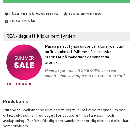
ndra
r
ltning
m
ng
glerande
LÄGG TILL PÅ ÖNSKELISTA
SKRIV RECENSION
frö & nötter
sium
TIPSA EN VÄN
ing
ning
neraler
REA - dags att klicka hem fynden
Passa på att fynda under vår stora rea. Just
r & buljong
nu är varuhuset fyllt med fantastiska
reapriser på mängder av spännande
bak
produkter!
Rean pågår fram till 31/8-2026, men var
fröpasta
het & oro
snabb - dina favoritprodukter kan fort ta slut!
fett
rodukter
TILL REAN »
ood
Produktinfo
d
Pureness Kvällsmagnesium är ett kosttillskott med magnesium och
g
hälsovård
örtextrakt som är framtaget för att bidra till bättre sömn och
avslappning! Perfekt för dig som kanske känner dig stressad eller har
g & avgiftning
api
sömnproblem.