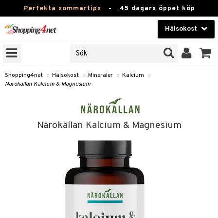
Perfekta sommartips
-
45 dagars öppet köp
Hälsokost
RKEN
Skönhet
JER
ODUKTER
Kontaktlinser
Shopping4net
»
Hälsokost
»
Mineraler
»
Kalcium
»
Närokällan Kalcium & Magnesium
TKORT
Hälsokost
Apotek
Närokällan Kalcium & Magnesium
Fitness
Hem & Inredning
Leksaker, Barn & Baby
r
ntolerans
Varumärken
fettsyror
Kampanjer
ood
tsyror
or