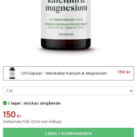
nor
d
 & mineral
tet & amning
ng
terie & PMS
tillskott
& naglar
tillskott
in
 ögon
ta
ggande & lindrande
kärl
ust
ust
ämpande
lskott
or
150 kr
nergi
äsa & hals
pigment
biloba
120 kapslar - Närokällan Kalcium & Magnesium
muskler
gar
ärkande
g
el
ämmande
erolsänkande
lskott
I lager, skickas omgående
tarm
fettsyror
ion
es
150
r
tsyror
d
r
kr
Delbetala från 53 kr per månad.
ot
LÄGG I KUNDVAGNEN