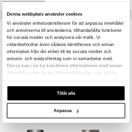
a
n utan sol
cialprodukter
Denna webbplats använder cookies
Populära produkter
par
Vi använder enhetsidentifierare för att anpassa innehållet
creme
och annonserna till användarna, tillhandahålla funktioner
för sociala medier och analysera vår trafik. Vi
vidarebefordrar även sådana identifierare och annan
information från din enhet till de sociala medier och
annons- och analysföretag som vi samarbetar med.
Dessa kan i sin tur kombinera informationen med annan
information som du har tillhandahållit eller som de har
Finns i flera varianter
samlat in när du har använt deras tjänster. Du godkänner
våra cookies vid fortsatt användande av vår webbplats.
Alg-Börje Kalktabletter
KalciumOptimal
Tillåt alla
ALG-BÖRJE
HELHETSHÄLSA
149
125
fr.
kr
kr
Anpassa