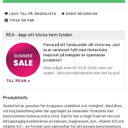
ndra
r
ltning
m
ng
glerande
LÄGG TILL PÅ ÖNSKELISTA
SKRIV RECENSION
frö & nötter
ium
TIPSA EN VÄN
ing
ning
neraler
REA - dags att klicka hem fynden
Passa på att fynda under vår stora rea. Just
r & buljong
nu är varuhuset fyllt med fantastiska
reapriser på mängder av spännande
bak
produkter!
Rean pågår fram till 31/8-2026, men var
fröpasta
het & oro
snabb - dina favoritprodukter kan fort ta slut!
fett
rodukter
TILL REAN »
ood
Produktinfo
d
Skelettet är grunden för kroppens stabilitet och rörlighet. Med åren,
g
hälsovård
vid hög belastning eller när upptaget av mineraler förändras kan
benstommen behöva extra stöd. Därför har vi tagit fram en ren och
g & avgiftning
api
lättupptaglig kombination av kalcium, magnesium, bor, vitamin D3 och
vitamin K2 – en formel som samverkar för att bevara benstommens