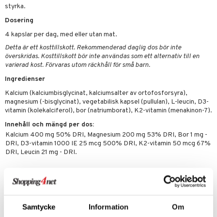
ygien
tare
styrka.
Dosering
kning
e
svård
4 kapslar per dag, med eller utan mat.
emer
r
dervinäger
Detta är ett kosttillskott. Rekommenderad daglig dos bör inte
oncremer
ndring
 fot
 & K
överskridas. Kosttillskott bör inte användas som ett alternativ till en
änst
varierad kost. Förvaras utom räckhåll för små barn.
produkter
vård
d
danter
Ingredienser
 & svar
göring
ndvård
lsam
bränning
iner
Kalcium (kalciumbisglycinat, kalciumsalter av ortofosforsyra),
produkt
magnesium (-bisglycinat), vegetabilisk kapsel (pullulan), L-leucin, D3-
cialprodukter
lbehör
hampo
tika
ersättning
vitamin (kolekalciferol), bor (natriumborat), K2-vitamin (menakinon-7).
elningen
cialprodukter
d
iner
Innehåll och mängd per dos:
tik
Kalcium 400 mg 50% DRI, Magnesium 200 mg 53% DRI, Bor 1 mg -
par
, dusch & tvål
tänder
DRI, D3-vitamin 1000 IE 25 mcg 500% DRI, K2-vitamin 50 mcg 67%
DRI, Leucin 21 mg - DRI.
on
ylotion
o
Artikelnr
d
taminer
HNB58-QK-120
riska oljor
dd
ppspeeling
Samtycke
Information
Om
ersun
produkter
Lägsta pris senaste 30 dagarna: 150 kr