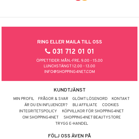
RING ELLER MAILA TILL OSS
031 712 01 01
ÖPPETTIDER: MÅN.-FRE. 9.00 - 15.00
LUNCHSTÄNGT 12.00 - 13.00
INFO@SHOPPING4NET.COM
KUNDTJÄNST
MIN PROFIL
FRÅGOR & SVAR
GLÖMT LÖSENORD
KONTAKT
ÄR DU EN INFLUENCER?
BLI AFFILIATE
COOKIES
INTEGRITETSPOLICY
KÖPVILLKOR FÖR SHOPPING4NET
OM SHOPPING4NET
SHOPPING4NET BEAUTYSTORE
TRYGG E-HANDEL
FÖLJ OSS ÄVEN PÅ