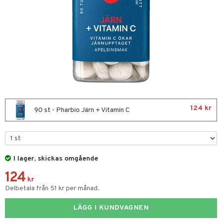
nor
d
 & mineral
tet & amning
ng
terie & PMS
tillskott
& naglar
tillskott
in
 ögon
ta
ggande & lindrande
kärl
ust
ust
ämpande
lskott
or
124 kr
90 st - Pharbio Järn + Vitamin C
nergi
äsa & hals
pigment
biloba
muskler
gar
ärkande
g
el
ämmande
erolsänkande
lskott
I lager, skickas omgående
tarm
fettsyror
ion
es
124
kr
r
tsyror
d
r
Delbetala från 51 kr per månad.
ot
LÄGG I KUNDVAGNEN