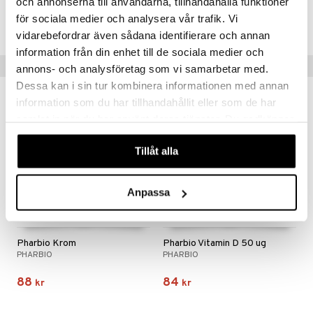
och annonserna till användarna, tillhandahålla funktioner
a
n utan sol
för sociala medier och analysera vår trafik. Vi
Lägsta pris senaste 30 dagarna: 124 kr
cialprodukter
par
vidarebefordrar även sådana identifierare och annan
information från din enhet till de sociala medier och
creme
Tips till dig
annons- och analysföretag som vi samarbetar med.
Dessa kan i sin tur kombinera informationen med annan
information som du har tillhandahållit eller som de har
samlat in när du har använt deras tjänster. Du godkänner
våra cookies vid fortsatt användande av vår webbplats.
Tillåt alla
Anpassa
Pharbio Krom
Pharbio Vitamin D 50 ug
PHARBIO
PHARBIO
88
84
kr
kr