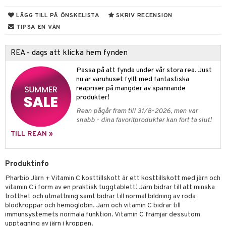
ndra
r
ltning
m
LÄGG TILL PÅ ÖNSKELISTA
SKRIV RECENSION
ng
glerande
TIPSA EN VÄN
frö & nötter
ium
REA - dags att klicka hem fynden
ing
ning
neraler
Passa på att fynda under vår stora rea. Just
nu är varuhuset fyllt med fantastiska
r & buljong
reapriser på mängder av spännande
produkter!
bak
Rean pågår fram till 31/8-2026, men var
snabb - dina favoritprodukter kan fort ta slut!
fröpasta
het & oro
TILL REAN »
fett
rodukter
ood
Produktinfo
d
Pharbio Järn + Vitamin C kosttillskott är ett kosttillskott med järn och
vitamin C i form av en praktisk tuggtablett! Järn bidrar till att minska
g
hälsovård
trötthet och utmattning samt bidrar till normal bildning av röda
blodkroppar och hemoglobin. Järn och vitamin C bidrar till
g & avgiftning
api
immunsystemets normala funktion. Vitamin C främjar dessutom
upptagning av järn i kroppen.