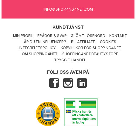
INFO@SHOPPING4NET.COM
KUNDTJÄNST
MIN PROFIL
FRÅGOR & SVAR
GLÖMT LÖSENORD
KONTAKT
ÄR DU EN INFLUENCER?
BLI AFFILIATE
COOKIES
INTEGRITETSPOLICY
KÖPVILLKOR FÖR SHOPPING4NET
OM SHOPPING4NET
SHOPPING4NET BEAUTYSTORE
TRYGG E-HANDEL
FÖLJ OSS ÄVEN PÅ