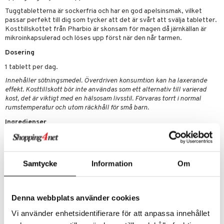
ygien
tare
Tuggtabletterna är sockerfria och har en god apelsinsmak, vilket
passar perfekt till dig som tycker att det är svårt att svälja tabletter.
kning
e
svård
Kosttillskottet från Pharbio är skonsam för magen då järnkällan är
mikroinkapsulerad och löses upp först när den når tarmen.
emer
r
dervinäger
Dosering
oncremer
ndring
 fot
 & K
änst
1 tablett per dag.
produkter
vård
d
danter
Innehåller sötningsmedel. Överdriven konsumtion kan ha laxerande
 & svar
effekt. Kosttillskott bör inte användas som ett alternativ till varierad
göring
ndvård
lsam
bränning
iner
kost, det är viktigt med en hälsosam livsstil. Förvaras torrt i normal
produkt
cialprodukter
rumstemperatur och utom räckhåll för små barn.
lbehör
hampo
tika
ersättning
elningen
Ingredienser
cialprodukter
d
iner
tik
Sötningsmedel (sorbitol, xylitol, sukralos, taumatin), järn
par
, dusch & tvål
tänder
(järnfumarat), ytbehandlingsmedel (magnesiumsalter av fettsyror),
vitamin C (natrium-L-askorbat, L-askorbinsyra), arom
on
ylotion
Samtycke
Information
Om
1 tablett % av DRI*
o
Vitamin C – 12 mg | 15% Järn – 14 mg | 100%
d
taminer
riska oljor
Denna webbplats använder cookies
dd
Artikelnr
ppspeeling
Vi använder enhetsidentifierare för att anpassa innehållet
ersun
produkter
HPDG6-ZO-90