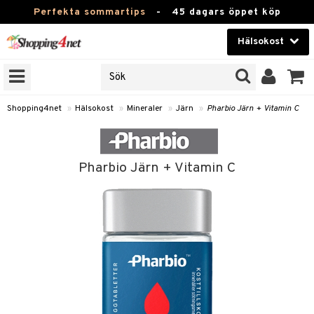
Perfekta sommartips
-
45 dagars öppet köp
Hälsokost
RKEN
Skönhet
JER
ODUKTER
Kontaktlinser
Shopping4net
»
Hälsokost
»
Mineraler
»
Järn
»
Pharbio Järn + Vitamin C
TKORT
Hälsokost
Apotek
Pharbio Järn + Vitamin C
Fitness
Hem & Inredning
Leksaker, Barn & Baby
r
ntolerans
Varumärken
fettsyror
Kampanjer
ood
tsyror
or