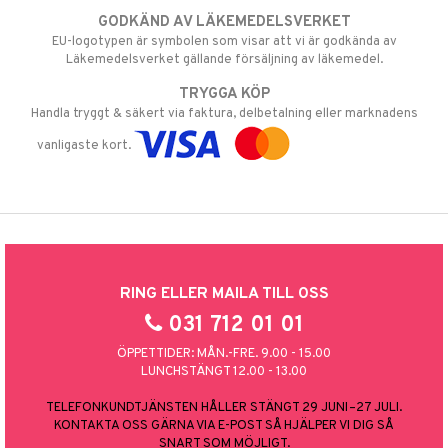
GODKÄND AV LÄKEMEDELSVERKET
EU-logotypen är symbolen som visar att vi är godkända av
Läkemedelsverket gällande försäljning av läkemedel.
TRYGGA KÖP
Handla tryggt & säkert via faktura, delbetalning eller marknadens
vanligaste kort.
RING ELLER MAILA TILL OSS
031 712 01 01
ÖPPETTIDER: MÅN.-FRE. 9.00 - 15.00
LUNCHSTÄNGT 12.00 - 13.00
TELEFONKUNDTJÄNSTEN HÅLLER STÄNGT 29 JUNI–27 JULI.
KONTAKTA OSS GÄRNA VIA E-POST SÅ HJÄLPER VI DIG SÅ
SNART SOM MÖJLIGT.