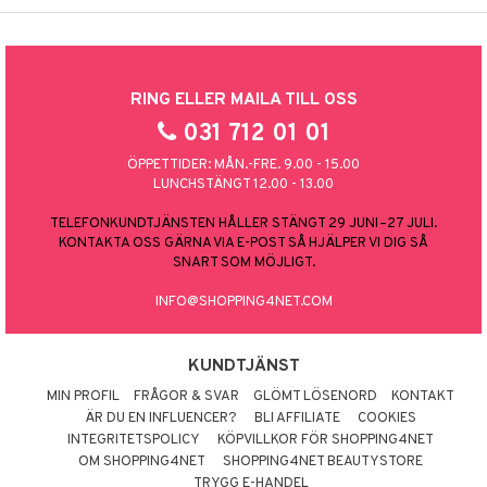
RING ELLER MAILA TILL OSS
031 712 01 01
ÖPPETTIDER: MÅN.-FRE. 9.00 - 15.00
LUNCHSTÄNGT 12.00 - 13.00
TELEFONKUNDTJÄNSTEN HÅLLER STÄNGT 29 JUNI–27 JULI.
KONTAKTA OSS GÄRNA VIA E-POST SÅ HJÄLPER VI DIG SÅ
SNART SOM MÖJLIGT.
INFO@SHOPPING4NET.COM
KUNDTJÄNST
MIN PROFIL
FRÅGOR & SVAR
GLÖMT LÖSENORD
KONTAKT
ÄR DU EN INFLUENCER?
BLI AFFILIATE
COOKIES
INTEGRITETSPOLICY
KÖPVILLKOR FÖR SHOPPING4NET
OM SHOPPING4NET
SHOPPING4NET BEAUTYSTORE
TRYGG E-HANDEL