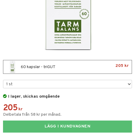
nor
d
 & mineral
tet & amning
ng
terie & PMS
tillskott
& naglar
tillskott
in
 ögon
ta
ggande & lindrande
kärl
ust
ust
ämpande
lskott
or
205 kr
60 kapslar - triGUT
nergi
äsa & hals
pigment
biloba
muskler
gar
ärkande
g
el
ämmande
erolsänkande
lskott
I lager, skickas omgående
tarm
fettsyror
ion
es
205
kr
tsyror
d
r
Delbetala från 58 kr per månad.
ot
LÄGG I KUNDVAGNEN