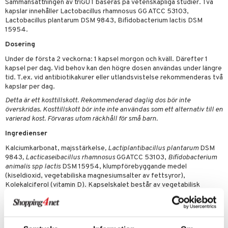
Sammansättningen av triGUT baseras på vetenskapliga studier. Två
emer
r
dervinäger
kapslar innehåller Lactobacillus rhamnosus GG ATCC 53103,
Lactobacillus plantarum DSM 9843, Bifidobacterium lactis DSM
oncremer
ndring
 fot
 & K
änst
15954.
produkter
vård
d
danter
Dosering
 & svar
göring
ndvård
lsam
bränning
iner
Under de första 2 veckorna: 1 kapsel morgon och kväll. Därefter 1
produkt
kapsel per dag. Vid behov kan den högre dosen användas under längre
cialprodukter
lbehör
hampo
tika
ersättning
tid. T.ex. vid antibiotikakurer eller utlandsvistelse rekommenderas två
elningen
kapslar per dag.
cialprodukter
d
iner
Detta är ett kosttillskott. Rekommenderad daglig dos bör inte
tik
överskridas. Kosttillskott bör inte inte användas som ett alternativ till en
par
, dusch & tvål
tänder
varierad kost. Förvaras utom räckhåll för små barn.
on
ylotion
Ingredienser
o
d
taminer
Kalciumkarbonat, majsstärkelse
, Lactiplantibacillus plantarum
DSM
9843
, Lacticaseibacillus rhamnosus
GGATCC 53103,
Bifidobacterium
riska oljor
dd
animalis spp lactis
DSM 15954, klumpförebyggande medel
(kiseldioxid, vegetabiliska magnesiumsalter av fettsyror),
ppspeeling
ersun
produkter
Kolekalciferol (vitamin D). Kapselskalet består av vegetabilisk
cellulosa.
a
n utan sol
triGUT innehåller enbart veganska ingredienser.
cialprodukter
par