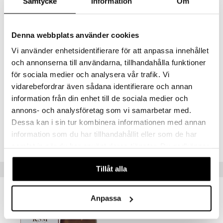
Samtycke
Information
Om
creme
Näringsinnehåll per 2 kapslar
Lactiplantibacillus plantarum DSM 9843
10 miljarder CFU**
Lacticaseibacillus rhamnosus GG ATCC 53103
2 miljarder CFU**
Denna webbplats använder cookies
Bifidobacterium animalis spp lactis DSM 15954
1 miljard CFU**
Kalcium
240 mg (30%)
Vi använder enhetsidentifierare för att anpassa innehållet
Vitamin D
1,5 µg (30%)
och annonserna till användarna, tillhandahålla funktioner
*DRI = Dagligt referensintag
för sociala medier och analysera vår trafik. Vi
**DRI ej fastställt
vidarebefordrar även sådana identifierare och annan
information från din enhet till de sociala medier och
Artikelnr
annons- och analysföretag som vi samarbetar med.
HKA1G-2O-60
Dessa kan i sin tur kombinera informationen med annan
information som du har tillhandahållit eller som de har
Lägsta pris senaste 30 dagarna: 205 kr
samlat in när du har använt deras tjänster. Du godkänner
våra cookies vid fortsatt användande av vår webbplats.
Tips till dig
Tillåt alla
Anpassa