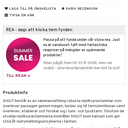
ndra
r
ltning
LÄGG TILL PÅ ÖNSKELISTA
SKRIV RECENSION
ng
glerande
TIPSA EN VÄN
frö & nötter
REA - dags att klicka hem fynden
ing
ning
Passa på att fynda under vår stora rea. Just
r
nu är varuhuset fyllt med fantastiska
r & buljong
reapriser på mängder av spännande
het & oro
produkter!
bak
rodukter
m
Rean pågår fram till 31/8-2026, men var
snabb - dina favoritprodukter kan fort ta slut!
fröpasta
TILL REAN »
fett
d
ium
ood
hälsovård
neraler
Produktinfo
g & avgiftning
api
triGUT består av en sammansättning robusta mjölksyrastammar som
överlever passagen genom magen, binder sig till tarmslemhinnan samt
g
ygien
tare
överlever, etablerar och förökar sig i tunn- och tjocktarm. Förutom de
utvalda mjölksyrastammarna innehåller triGUT även kalcium som ger
kning
e
svård
stöd åt matsmältningsenzymerna i tarmen.