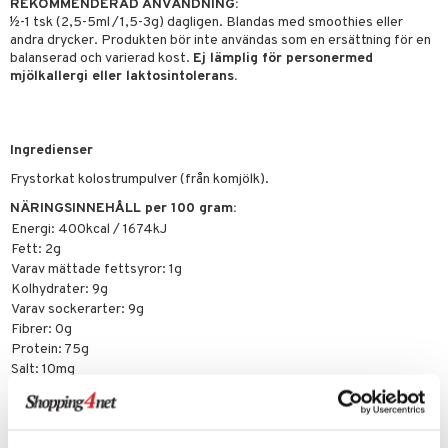
REKOMMENDERAD ANVÄNDNING:
emer
r
dervinäger
½-1 tsk (2,5-5ml / 1,5-3g) dagligen. Blandas med smoothies eller
andra drycker. Produkten bör inte användas som en ersättning för en
oncremer
ndring
 fot
 & K
änst
balanserad och varierad kost.
Ej lämplig för personermed
produkter
mjölkallergi eller laktosintolerans.
vård
d
danter
 & svar
göring
ndvård
lsam
bränning
iner
produkt
cialprodukter
lbehör
hampo
tika
ersättning
Ingredienser
elningen
Frystorkat kolostrumpulver (från komjölk).
cialprodukter
d
iner
tik
NÄRINGSINNEHÅLL per 100 gram:
par
, dusch & tvål
tänder
Energi: 400kcal / 1674kJ
Fett: 2g
on
ylotion
Varav mättade fettsyror: 1g
o
d
taminer
Kolhydrater: 9g
Varav sockerarter: 9g
riska oljor
dd
Fibrer: 0g
Protein: 75g
ppspeeling
ersun
produkter
Salt: 10mg
a
n utan sol
Artikelnr
cialprodukter
par
HCUM5-UF-70