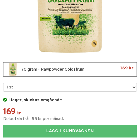
nor
d
 & mineral
tet & amning
ng
terie & PMS
tillskott
& naglar
tillskott
in
 ögon
ta
ggande & lindrande
kärl
ust
ust
ämpande
lskott
or
169 kr
70 gram - Rawpowder Colostrum
nergi
äsa & hals
pigment
biloba
muskler
gar
ärkande
g
el
ämmande
erolsänkande
lskott
I lager, skickas omgående
tarm
fettsyror
ion
es
169
kr
tsyror
d
r
Delbetala från 55 kr per månad.
ot
LÄGG I KUNDVAGNEN