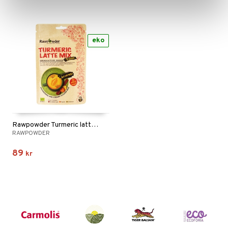
eko
Rawpowder Turmeric latte mix
RAWPOWDER
89
kr