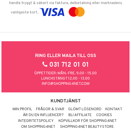
Handla tryggt & säkert via faktura, delbetalning eller marknadens
vanligaste kort.
RING ELLER MAILA TILL OSS
031 712 01 01
ÖPPETTIDER: MÅN.-FRE. 9.00 - 15.00
LUNCHSTÄNGT 12.00 - 13.00
INFO@SHOPPING4NET.COM
KUNDTJÄNST
MIN PROFIL
FRÅGOR & SVAR
GLÖMT LÖSENORD
KONTAKT
ÄR DU EN INFLUENCER?
BLI AFFILIATE
COOKIES
INTEGRITETSPOLICY
KÖPVILLKOR FÖR SHOPPING4NET
OM SHOPPING4NET
SHOPPING4NET BEAUTYSTORE