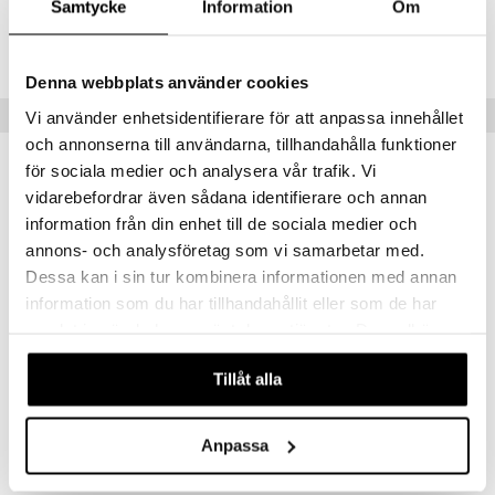
Samtycke
Information
Om
creme
Lägsta pris senaste 30 dagarna: 169 kr
Denna webbplats använder cookies
Tips till dig
Vi använder enhetsidentifierare för att anpassa innehållet
och annonserna till användarna, tillhandahålla funktioner
för sociala medier och analysera vår trafik. Vi
vidarebefordrar även sådana identifierare och annan
eko
information från din enhet till de sociala medier och
annons- och analysföretag som vi samarbetar med.
Dessa kan i sin tur kombinera informationen med annan
information som du har tillhandahållit eller som de har
samlat in när du har använt deras tjänster. Du godkänner
våra cookies vid fortsatt användande av vår webbplats.
Tillåt alla
Rawpowder Magnesium Bisglycinate
Rawpowder Moringa EKO
RAWPOWDER
RAWPOWDER
Anpassa
172
132
kr
kr