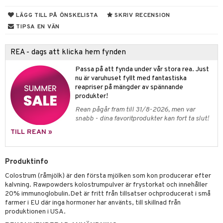
ndra
r
ltning
LÄGG TILL PÅ ÖNSKELISTA
SKRIV RECENSION
ng
glerande
TIPSA EN VÄN
frö & nötter
REA - dags att klicka hem fynden
ing
ning
Passa på att fynda under vår stora rea. Just
r
nu är varuhuset fyllt med fantastiska
r & buljong
reapriser på mängder av spännande
het & oro
produkter!
bak
rodukter
m
Rean pågår fram till 31/8-2026, men var
snabb - dina favoritprodukter kan fort ta slut!
fröpasta
TILL REAN »
fett
d
ium
ood
hälsovård
neraler
Produktinfo
g & avgiftning
api
Colostrum (råmjölk) är den första mjölken som kon producerar efter
kalvning. Rawpowders kolostrumpulver är frystorkat och innehåller
g
ygien
tare
20% immunoglobulin.Det är fritt från tillsatser ochproducerat i små
farmer i EU där inga hormoner har använts, till skillnad från
kning
e
svård
produktionen i USA.