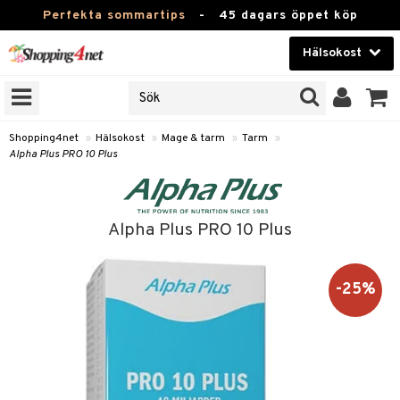
Perfekta sommartips
-
45 dagars öppet köp
Hälsokost
RKEN
Skönhet
JER
ODUKTER
Kontaktlinser
Shopping4net
»
Hälsokost
»
Mage & tarm
»
Tarm
»
Alpha Plus PRO 10 Plus
TKORT
Hälsokost
Apotek
Alpha Plus PRO 10 Plus
Fitness
Hem & Inredning
-25%
Leksaker, Barn & Baby
r
ntolerans
Varumärken
fettsyror
Kampanjer
ood
tsyror
or