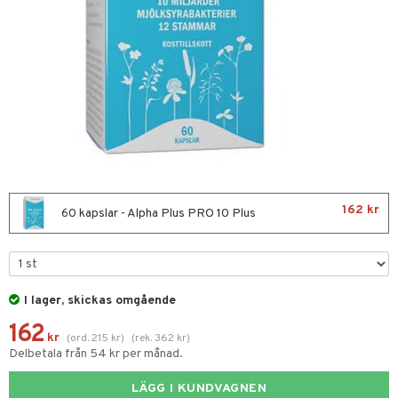
nor
d
 & mineral
tet & amning
ng
terie & PMS
tillskott
& naglar
tillskott
in
 ögon
ta
ggande & lindrande
kärl
ust
ust
ämpande
lskott
or
162 kr
nergi
äsa & hals
pigment
biloba
60 kapslar - Alpha Plus PRO 10 Plus
muskler
gar
ärkande
g
el
ämmande
erolsänkande
lskott
I lager, skickas omgående
tarm
fettsyror
ion
es
162
tsyror
d
r
kr
(
ord.
215
kr
)
(
rek.
362
kr
)
Delbetala från 54 kr per månad.
ot
LÄGG I KUNDVAGNEN