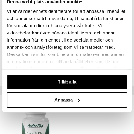
Denna webbplats använder cookies
(*) Lactobacillus casei 1,0 ** (*) Lactobacillus paracasei 1,0 ** (*)
creme
Bifidobacterium longum 0,2 ** (*) Lactobacillus salivarius 0,2 ** (*)
Vi använder enhetsidentifierare för att anpassa innehållet
Lactobacillus rhamnosus 0,5 ** (*) Lactobacillus reuteri 0,25 ** (*)
och annonserna till användarna, tillhandahålla funktioner
Bifidobacterium bifidum 0,2 ** (*) Bifidobacterium animalis 0,25 **
(*) C-vitamin 12 mg (15) Riboflavin (B2-vitamin) 0,25mg (18) Inulin
för sociala medier och analysera vår trafik. Vi
180mg (*) Fruktooligosackarider 25m (*). *Dagligt referensintag
vidarebefordrar även sådana identifierare och annan
(DRI) ej fastställt. ** antal miljarder levande organismer
information från din enhet till de sociala medier och
annons- och analysföretag som vi samarbetar med.
Artikelnr
Dessa kan i sin tur kombinera informationen med annan
HG2P1-AP-60
information som du har tillhandahållit eller som de har
samlat in när du har använt deras tjänster. Du godkänner
Lägsta pris senaste 30 dagarna: 162 kr
våra cookies vid fortsatt användande av vår webbplats.
Tillåt alla
Tips till dig
Anpassa