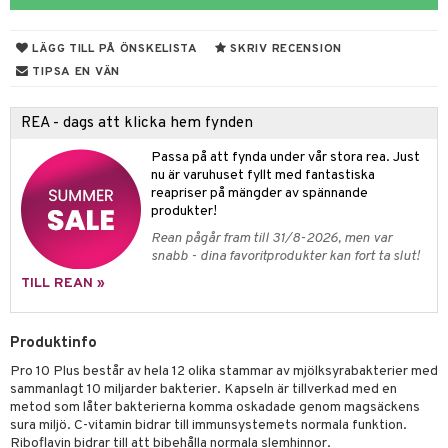
ndra
r
ltning
ng
glerande
LÄGG TILL PÅ ÖNSKELISTA
SKRIV RECENSION
frö & nötter
TIPSA EN VÄN
ing
ning
REA - dags att klicka hem fynden
r
Passa på att fynda under vår stora rea. Just
r & buljong
nu är varuhuset fyllt med fantastiska
het & oro
reapriser på mängder av spännande
bak
rodukter
m
produkter!
Rean pågår fram till 31/8-2026, men var
fröpasta
snabb - dina favoritprodukter kan fort ta slut!
fett
d
ium
TILL REAN »
ood
hälsovård
neraler
Produktinfo
g & avgiftning
api
Pro 10 Plus består av hela 12 olika stammar av mjölksyrabakterier med
g
ygien
tare
sammanlagt 10 miljarder bakterier. Kapseln är tillverkad med en
metod som låter bakterierna komma oskadade genom magsäckens
kning
e
svård
sura miljö. C-vitamin bidrar till immunsystemets normala funktion.
Riboflavin bidrar till att bibehålla normala slemhinnor.