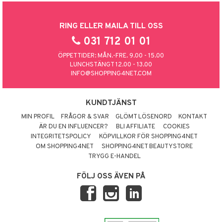
RING ELLER MAILA TILL OSS
031 712 01 01
ÖPPETTIDER: MÅN.-FRE. 9.00 - 15.00
LUNCHSTÄNGT 12.00 - 13.00
INFO@SHOPPING4NET.COM
KUNDTJÄNST
MIN PROFIL
FRÅGOR & SVAR
GLÖMT LÖSENORD
KONTAKT
ÄR DU EN INFLUENCER?
BLI AFFILIATE
COOKIES
INTEGRITETSPOLICY
KÖPVILLKOR FÖR SHOPPING4NET
OM SHOPPING4NET
SHOPPING4NET BEAUTYSTORE
TRYGG E-HANDEL
FÖLJ OSS ÄVEN PÅ