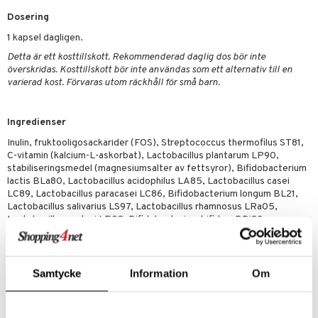
emer
r
dervinäger
Dosering
oncremer
ndring
 fot
 & K
1 kapsel dagligen.
änst
produkter
vård
d
danter
Detta är ett kosttillskott. Rekommenderad daglig dos bör inte
 & svar
överskridas. Kosttillskott bör inte användas som ett alternativ till en
göring
ndvård
lsam
bränning
iner
varierad kost. Förvaras utom räckhåll för små barn.
produkt
cialprodukter
lbehör
hampo
tika
ersättning
elningen
Ingredienser
cialprodukter
d
iner
Inulin, fruktooligosackarider (FOS), Streptococcus thermofilus ST81,
tik
par
, dusch & tvål
tänder
C-vitamin (kalcium-L-askorbat), Lactobacillus plantarum LP90,
stabiliseringsmedel (magnesiumsalter av fettsyror), Bifidobacterium
on
ylotion
lactis BLa80, Lactobacillus acidophilus LA85, Lactobacillus casei
LC89, Lactobacillus paracasei LC86, Bifidobacterium longum BL21,
o
d
taminer
Lactobacillus salivarius LS97, Lactobacillus rhamnosus LRa05,
Lactobacillus reuteri LR08, Bifidobacterium bifidum BBi32,
riska oljor
dd
Bifidobacterium animalis BA12, riboflavin (B2-vitamin). Kapsel
(hydroxipropylmetylcellulosa (DRcaps, Delayed Release)).
ppspeeling
ersun
produkter
Samtycke
Information
Om
a
n utan sol
innehåll per dagsdos om 1 kapsel (DRI%):
Streptococcus thermoFILus 1,4 ** (*) Lactobacillus plantarum 2,0 **
cialprodukter
par
(*) Bifidobacterium lactis 2,0 ** (*) Lactobacillus acidophilus 1,0 **