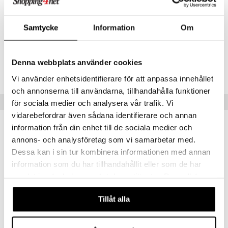
Inulin
580 mg**
creme
MCT-oljepulver
20 mg**
*DRI = Dagligt referensintag
Samtycke
Information
Om
**DRI ej fastställt
Artikelnr
Denna webbplats använder cookies
HGCB0-5A-60
Vi använder enhetsidentifierare för att anpassa innehållet
och annonserna till användarna, tillhandahålla funktioner
Populära produkter
för sociala medier och analysera vår trafik. Vi
vidarebefordrar även sådana identifierare och annan
information från din enhet till de sociala medier och
annons- och analysföretag som vi samarbetar med.
Dessa kan i sin tur kombinera informationen med annan
information som du har tillhandahållit eller som de har
samlat in när du har använt deras tjänster. Du godkänner
våra cookies vid fortsatt användande av vår webbplats.
Tillåt alla
Finns i flera varianter
Finns i flera varianter