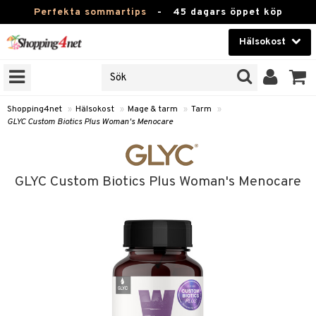
Perfekta sommartips
-
45 dagars öppet köp
Hälsokost
RKEN
Skönhet
JER
ODUKTER
Kontaktlinser
Shopping4net
»
Hälsokost
»
Mage & tarm
»
Tarm
»
GLYC Custom Biotics Plus Woman's Menocare
TKORT
Hälsokost
Apotek
GLYC Custom Biotics Plus Woman's Menocare
Fitness
Hem & Inredning
Leksaker, Barn & Baby
r
ntolerans
Varumärken
fettsyror
Kampanjer
ood
tsyror
or