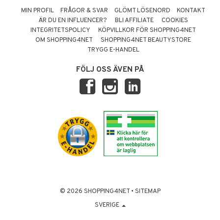
MIN PROFIL
FRÅGOR & SVAR
GLÖMT LÖSENORD
KONTAKT
ÄR DU EN INFLUENCER?
BLI AFFILIATE
COOKIES
INTEGRITETSPOLICY
KÖPVILLKOR FÖR SHOPPING4NET
OM SHOPPING4NET
SHOPPING4NET BEAUTYSTORE
TRYGG E-HANDEL
FÖLJ OSS ÄVEN PÅ
© 2026 SHOPPING4NET
•
SITEMAP
SVERIGE