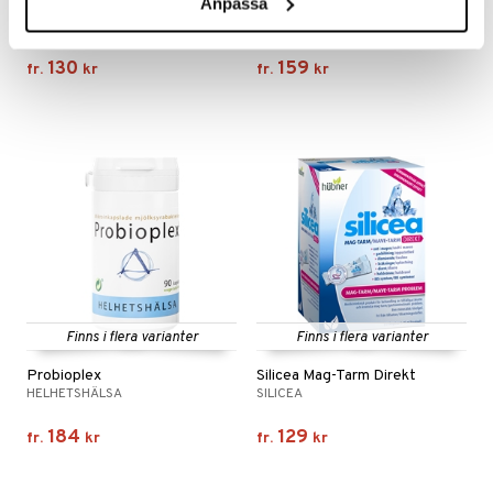
Anpassa
Original Silicea
Probi Original
SILICEA
PROBI
130
159
fr.
kr
fr.
kr
Finns i flera varianter
Finns i flera varianter
Probioplex
Silicea Mag-Tarm Direkt
HELHETSHÄLSA
SILICEA
184
129
fr.
kr
fr.
kr