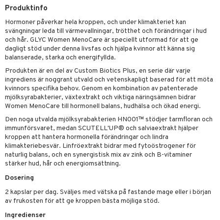
ndra
r
ltning
Produktinfo
ng
glerande
Hormoner påverkar hela kroppen, och under klimakteriet kan
svängningar leda till värmevallningar, trötthet och förändringar i hud
frö & nötter
och hår. GLYC Women MenoCare är speciellt utformad för att ge
dagligt stöd under denna livsfas och hjälpa kvinnor att känna sig
ing
ning
balanserade, starka och energifyllda.
r
Produkten är en del av Custom Biotics Plus, en serie där varje
ingrediens är noggrant utvald och vetenskapligt baserad för att möta
r & buljong
het & oro
kvinnors specifika behov. Genom en kombination av patenterade
mjölksyrabakterier, växtextrakt och viktiga näringsämnen bidrar
bak
rodukter
m
Women MenoCare till hormonell balans, hudhälsa och ökad energi.
Den noga utvalda mjölksyrabakterien HN001™ stödjer tarmfloran och
fröpasta
immunförsvaret, medan SCUTELL'UP® och salviaextrakt hjälper
kroppen att hantera hormonella förändringar och lindra
fett
d
ium
klimakteriebesvär. Linfröextrakt bidrar med fytoöstrogener för
ood
naturlig balans, och en synergistisk mix av zink och B-vitaminer
hälsovård
neraler
stärker hud, hår och energiomsättning.
g & avgiftning
api
Dosering
g
ygien
tare
2 kapslar per dag. Sväljes med vätska på fastande mage eller i början
av frukosten för att ge kroppen bästa möjliga stöd.
kning
e
svård
Ingredienser