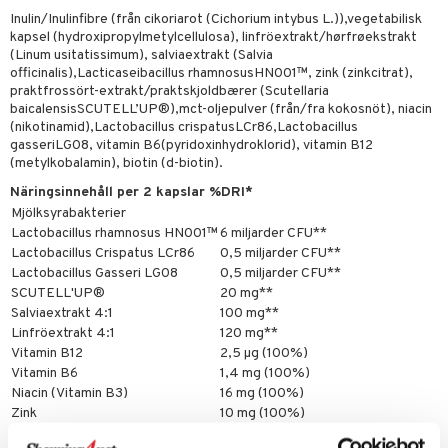
emer
r
dervinäger
Inulin/Inulinfibre (från cikoriarot (Cichorium intybus L.)),vegetabilisk
kapsel (hydroxipropylmetylcellulosa), linfröextrakt/hørfrøekstrakt
oncremer
ndring
 fot
 & K
(Linum usitatissimum), salviaextrakt (Salvia
änst
officinalis),Lacticaseibacillus rhamnosusHN001™, zink (zinkcitrat),
produkter
vård
d
danter
praktfrossört-extrakt/praktskjoldbærer (Scutellaria
 & svar
baicalensisSCUTELL’UP®),mct-oljepulver (från/fra kokosnöt), niacin
göring
ndvård
lsam
bränning
iner
(nikotinamid),Lactobacillus crispatusLCr86,Lactobacillus
produkt
cialprodukter
gasseriLG08, vitamin B6(pyridoxinhydroklorid), vitamin B12
lbehör
hampo
tika
ersättning
(metylkobalamin), biotin (d-biotin).
elningen
cialprodukter
d
iner
Näringsinnehåll per 2 kapslar %DRI*
tik
Mjölksyrabakterier
par
, dusch & tvål
tänder
Lactobacillus rhamnosus HN001™
6 miljarder CFU**
on
ylotion
Lactobacillus Crispatus LCr86
0,5 miljarder CFU**
Lactobacillus Gasseri LG08
0,5 miljarder CFU**
o
d
taminer
SCUTELL'UP®
20 mg**
Salviaextrakt 4:1
100 mg**
riska oljor
dd
Linfröextrakt 4:1
120 mg**
Vitamin B12
2,5 µg (100%)
ppspeeling
ersun
produkter
Vitamin B6
1,4 mg (100%)
a
n utan sol
Niacin (Vitamin B3)
16 mg (100%)
Zink
10 mg (100%)
cialprodukter
par
Biotin (Vitamin B7)
50 µg (100%)