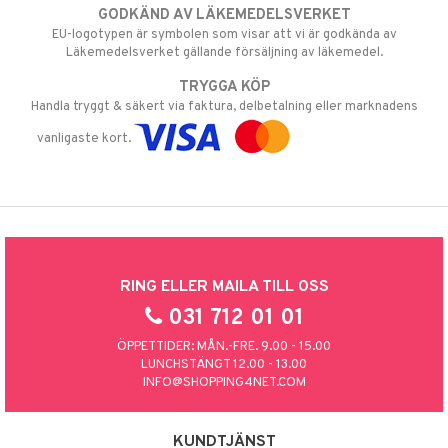
GODKÄND AV LÄKEMEDELSVERKET
EU-logotypen är symbolen som visar att vi är godkända av
Läkemedelsverket gällande försäljning av läkemedel.
TRYGGA KÖP
Handla tryggt & säkert via faktura, delbetalning eller marknadens
vanligaste kort.
RING ELLER MAILA TILL OSS
031 712 01 01
ÖPPETTIDER: MÅN.-FRE. 9.00 - 15.00
LUNCHSTÄNGT 12.00 - 13.00
INFO@SHOPPING4NET.COM
KUNDTJÄNST