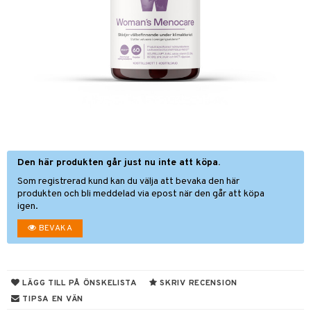
nor
d
 & mineral
tet & amning
ng
terie & PMS
tillskott
& naglar
tillskott
in
 ögon
ta
ggande & lindrande
kärl
ust
ust
ämpande
lskott
or
Den här produkten går just nu inte att köpa.
nergi
äsa & hals
pigment
biloba
Som registrerad kund kan du välja att bevaka den här
muskler
gar
ärkande
g
produkten och bli meddelad via epost när den går att köpa
igen.
el
ämmande
erolsänkande
lskott
BEVAKA
tarm
fettsyror
ion
es
tsyror
d
r
LÄGG TILL PÅ ÖNSKELISTA
SKRIV RECENSION
ot
TIPSA EN VÄN