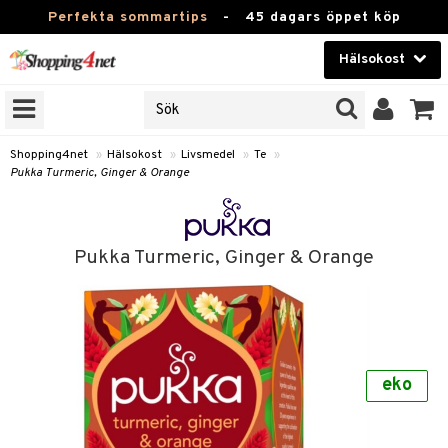
Perfekta sommartips
-
45 dagars öppet köp
Hälsokost
RKEN
Skönhet
JER
ODUKTER
Kontaktlinser
Shopping4net
»
Hälsokost
»
Livsmedel
»
Te
»
Pukka Turmeric, Ginger & Orange
TKORT
Hälsokost
Apotek
Pukka Turmeric, Ginger & Orange
Fitness
Hem & Inredning
Leksaker, Barn & Baby
r
ntolerans
eko
Varumärken
fettsyror
Kampanjer
ood
tsyror
or