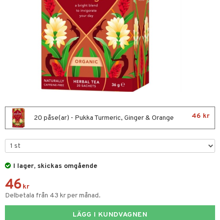
nor
d
 & mineral
tet & amning
ng
terie & PMS
tillskott
& naglar
tillskott
in
 ögon
ta
ggande & lindrande
kärl
ust
ust
ämpande
lskott
or
46 kr
nergi
äsa & hals
pigment
biloba
20 påse(ar) - Pukka Turmeric, Ginger & Orange
muskler
gar
ärkande
g
el
ämmande
erolsänkande
lskott
I lager, skickas omgående
fettsyror
ion
es
46
tsyror
d
kr
Delbetala från 43 kr per månad.
ot
LÄGG I KUNDVAGNEN