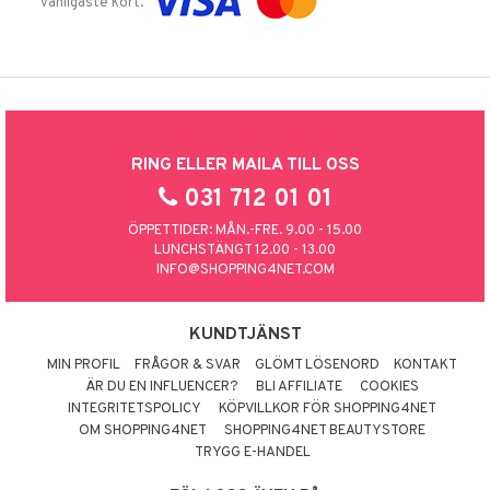
vanligaste kort.
RING ELLER MAILA TILL OSS
031 712 01 01
ÖPPETTIDER: MÅN.-FRE. 9.00 - 15.00
LUNCHSTÄNGT 12.00 - 13.00
INFO@SHOPPING4NET.COM
KUNDTJÄNST
MIN PROFIL
FRÅGOR & SVAR
GLÖMT LÖSENORD
KONTAKT
ÄR DU EN INFLUENCER?
BLI AFFILIATE
COOKIES
INTEGRITETSPOLICY
KÖPVILLKOR FÖR SHOPPING4NET
OM SHOPPING4NET
SHOPPING4NET BEAUTYSTORE
TRYGG E-HANDEL