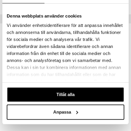
Lägsta pris senaste 30 dagarna: 46 kr
göring
ndvård
lsam
bränning
iner
produkt
cialprodukter
lbehör
hampo
tika
ersättning
Denna webbplats använder cookies
Tips till dig
elningen
cialprodukter
Vi använder enhetsidentifierare för att anpassa innehållet
d
iner
tik
och annonserna till användarna, tillhandahålla funktioner
par
, dusch & tvål
tänder
för sociala medier och analysera vår trafik. Vi
eko
eko
on
ylotion
vidarebefordrar även sådana identifierare och annan
information från din enhet till de sociala medier och
o
d
taminer
annons- och analysföretag som vi samarbetar med.
riska oljor
dd
Dessa kan i sin tur kombinera informationen med annan
information som du har tillhandahållit eller som de har
ppspeeling
ersun
produkter
samlat in när du har använt deras tjänster. Du godkänner
a
n utan sol
våra cookies vid fortsatt användande av vår webbplats.
Pukka Elderberry & Echinacea
Pukka Golden Chamomile
Tillåt alla
cialprodukter
par
PUKKA
PUKKA
creme
46
46
kr
kr
Anpassa