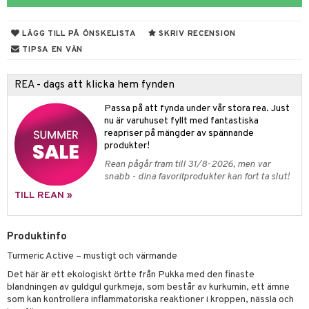
ndra
r
ng
LÄGG TILL PÅ ÖNSKELISTA
SKRIV RECENSION
frö & nötter
TIPSA EN VÄN
ing
REA - dags att klicka hem fynden
Passa på att fynda under vår stora rea. Just
r & buljong
nu är varuhuset fyllt med fantastiska
reapriser på mängder av spännande
bak
produkter!
Rean pågår fram till 31/8-2026, men var
fröpasta
snabb - dina favoritprodukter kan fort ta slut!
fett
TILL REAN »
ood
Produktinfo
Turmeric Active – mustigt och värmande
g
Det här är ett ekologiskt örtte från Pukka med den finaste
blandningen av guldgul gurkmeja, som består av kurkumin, ett ämne
som kan kontrollera inflammatoriska reaktioner i kroppen, nässla och