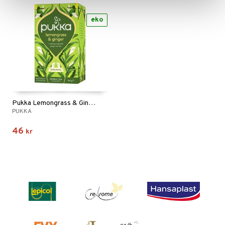
eko
Pukka Lemongrass & Ginger
PUKKA
46
kr