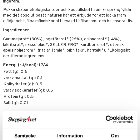
ingefära.
tarm
Pukka skapar ekologiska teer och kosttillskott som är sprängfyllda
r
r
med det absolut bästa naturen har att erbjuda för att locka fram
glädje och hjälpa människor att leva ett hälsosamt och balanserat liv.
het & oro
Ingredienser
rodukter
ltning
m
Gurkmejarot* (30%), ingefärarot* (26%), galangarot* (14%),
lakritsrot*, nässelblad*, SELLERIFRÖ*, kardborrerot*, eterisk
glerande
apelsinoljearom*, trifala* (amla*, bibhitaki*, haritaki*). *Ekologiskt
certifierad ingrediens.
d
ium
Energi (kJ/kcal): 17/4
hälsovård
ning
neraler
Fett (g): 0,5
varav mättat (g): 0,1
g & avgiftning
api
Kolhydrater (g): 0,5
ygien
tare
varav sockerarter (g): 0,5
Protein (g): 0,5
kning
e
svård
Salt (g): 0,01
emer
r
dervinäger
Artikelnr
oncremer
ndring
 fot
 & K
HTTA0-Q2-20
änst
produkter
vård
d
danter
Samtycke
Information
Om
 & svar