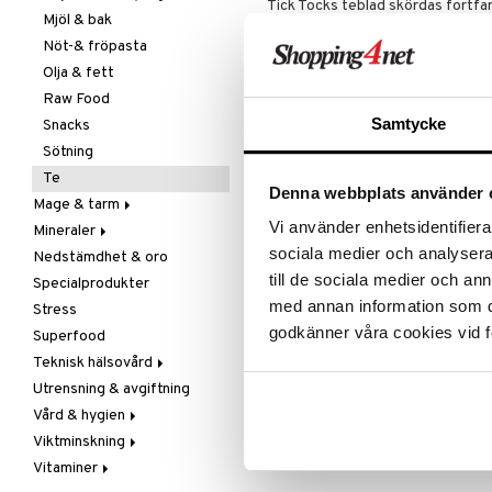
Tick Tocks teblad skördas fortfar
Mjöl & bak
Processen sker i Cedarbergen i Sy
härdningen är på topp. Ett tecken
Nöt-& fröpasta
lockar vilda bin.
Olja & fett
Roiboos Earl Grey är en naturligt k
Raw Food
och samma tillfredsställande kop
Samtycke
Snacks
Ingredienser
Sötning
Te
Rooiboste (Aspalathus linearis), 
Denna webbplats använder 
Mage & tarm
Vi använder enhetsidentifierar
Mineraler
Drycker
sociala medier och analysera 
Nedstämdhet & oro
Fibrer
Järn
Artikelnr
till de sociala medier och a
Specialprodukter
Matsmältning
Kalcium
HEGRT-X5-40
med annan information som du 
Stress
Syrareglerande
Krom
godkänner våra cookies vid f
Superfood
Tarm
Magnesium
Teknisk hälsovård
Utrensning
Multimineraler
Utrensning & avgiftning
Övriga
Ljusterapi
Vård & hygien
Selen
Luftfuktare
Viktminskning
Zink
Massage
Ansiktsvård
Vitaminer
Övrigt
Giftset
Äppelcidervinäger
Cremer