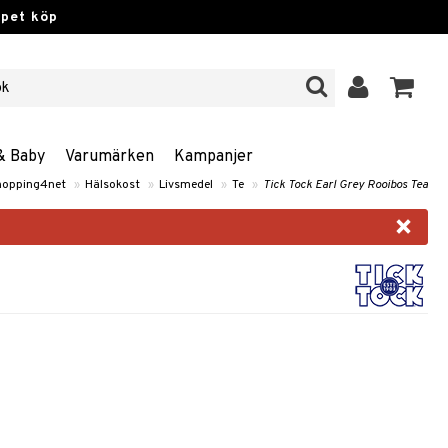
ppet köp
& Baby
Varumärken
Kampanjer
hopping4net
»
Hälsokost
»
Livsmedel
»
Te
»
Tick Tock Earl Grey Rooibos Tea
×