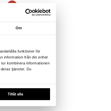
-21%
Om
 Relax Tea
andahålla funktioner för
n information från din enhet
2
kr
)
 tur kombinera informationen
 deras tjänster. Du
Tillåt alla