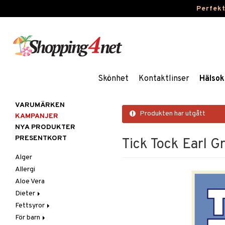
Perfek
Skönhet
Kontaktlinser
Hälsok
VARUMÄRKEN
Produkten har utgått
KAMPANJER
NYA PRODUKTER
PRESENTKORT
Tick Tock Earl G
Alger
Allergi
Aloe Vera
Dieter
Fettsyror
Glutenintolerans
För barn
LCHF
Marina fettsyror