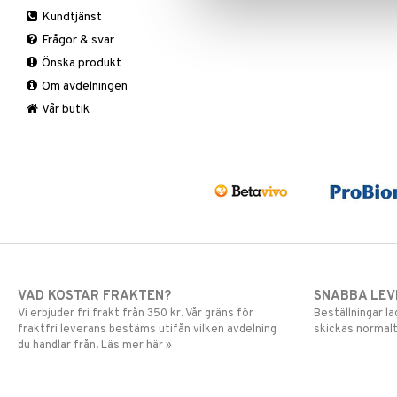
Smärtlindring
Hand & fot
Bars
A, D, E & K
Ögoncremer
Kundtjänst
Hårvård
Fasta
Antioxidanter
Rakprodukter
Fotvård
Frågor & svar
Intim
Fettförbränning
B vitaminer
Rengöring
Handvård
Balsam
Önska produkt
Kosmetika
Måltidsersättning
Barn
Specialprodukter
Tillbehör
Schampo
Om avdelningen
Kropp
Övriga
C vitaminer
Specialprodukter
Hud
Mun & tänder
Kvinna
Läppar
Bad, dusch & tvål
Vår butik
Salvor
Man
Ögon
Bodylotion
Sårvård
Multivitaminer
Deo
Solskydd
Eteriska oljor
Specialprodukter
Kroppspeeling
Aftersun
Olja
Brun utan sol
Specialprodukter
Läppar
Solcreme
VAD KOSTAR FRAKTEN?
SNABBA LE
Vi erbjuder fri frakt från 350 kr. Vår gräns för
Beställningar la
fraktfri leverans bestäms utifån vilken avdelning
skickas normalt
du handlar från. Läs mer här »