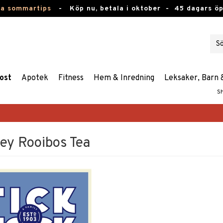
ta sommartips
-
Köp nu, betala i oktober -
45 dagars ö
ost
Apotek
Fitness
Hem & Inredning
Leksaker, Barn 
S
rey Rooibos Tea