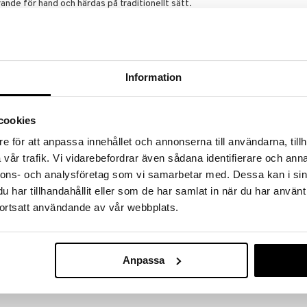
ande för hand och härdas på traditionellt sätt.
dafrika och det kräver stor skicklighet att veta när
 är att det börjar att ge ut en läcker söt doft som
offeinfri blandning av två klassiska te-traditioneri en
p.
Information
naturlig Bergamott-olja, naturliga smakaromer.
cookies
Tick Tock Chai
e för att anpassa innehållet och annonserna till användarna, tillh
TICK TOCK
vår trafik. Vi vidarebefordrar även sådana identifierare och anna
49
(
ord.
6
kr
nnons- och analysföretag som vi samarbetar med. Dessa kan i sin
har tillhandahållit eller som de har samlat in när du har använt
ortsatt användande av vår webbplats.
Anpassa