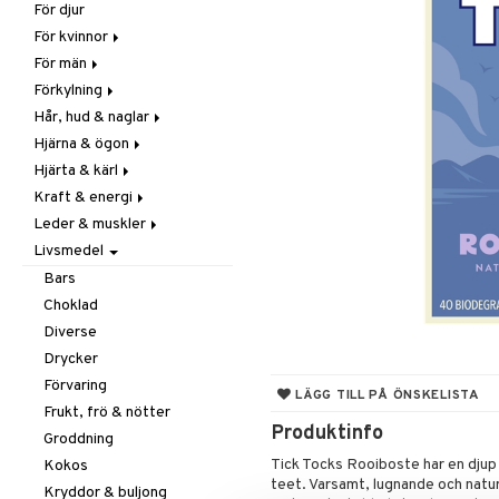
För djur
Raw Food
Veg fettsyror
Fettsyror
För kvinnor
Hudvård
För män
Vitamin & mineral
Graviditet & amning
Förkylning
Klimakterie & PMS
Näringstillskott
Hår, hud & naglar
Näringstillskott
Övriga
C-vitamin
Hjärna & ögon
Övriga
Prostata
Förebyggande &
Hår
lindrande
Hjärta & kärl
Sex & lust
Sex & lust
Kosttillskott
Fettsyror
Hostdämpande
Kraft & energi
Skelett
Sol & pigment
Minne
Ginkgo biloba
Öron, näsa & hals
Leder & muskler
Urinvägar
Ögon
Kärlstärkande
Ginseng
Övriga
Livsmedel
Kolesterolsänkande
Övriga
Kosttillskott
Virushämmande
Marina fettsyror
Prestation
Utvärtes
Bars
Vitlök
Veg fettsyror
Q-10
Choklad
Rosenrot
Diverse
Schizandra
Drycker
Förvaring
LÄGG TILL PÅ ÖNSKELISTA
Frukt, frö & nötter
Produktinfo
Groddning
Tick Tocks Rooiboste har en djup 
Kokos
teet. Varsamt, lugnande och naturl
Kryddor & buljong