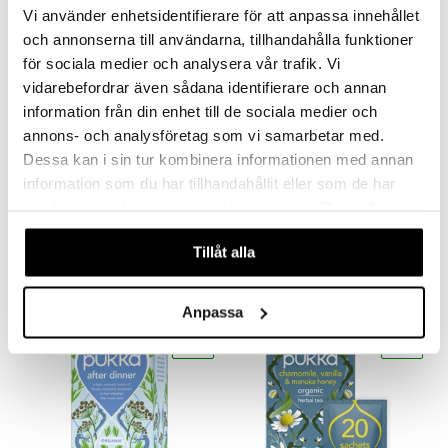
göring
Vi använder enhetsidentifierare för att anpassa innehållet
ndvård
lsam
bränning
iner
produkt
och annonserna till användarna, tillhandahålla funktioner
cialprodukter
lbehör
hampo
tika
ersättning
för sociala medier och analysera vår trafik. Vi
elningen
cialprodukter
d
vidarebefordrar även sådana identifierare och annan
iner
tik
information från din enhet till de sociala medier och
par
, dusch & tvål
tänder
annons- och analysföretag som vi samarbetar med.
Finns i flera varianter
on
ylotion
Dessa kan i sin tur kombinera informationen med annan
Ledins Curite
Pau D'Arco te
information som du har tillhandahållit eller som de har
o
d
taminer
LEDINS
ALPHA PLUS
samlat in när du har använt deras tjänster. Du godkänner
riska oljor
dd
våra cookies vid fortsatt användande av vår webbplats.
63
75
99
kr
fr.
kr
(
ord.
kr
)
Tillåt alla
ppspeeling
ersun
produkter
a
n utan sol
Anpassa
cialprodukter
par
eko
eko
creme