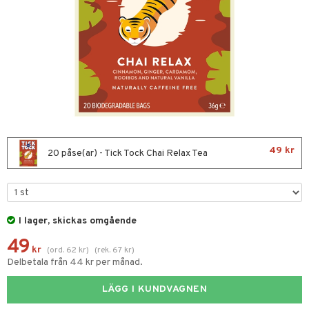
nor
d
 & mineral
tet & amning
ng
terie & PMS
tillskott
& naglar
tillskott
in
 ögon
ta
ggande & lindrande
kärl
ust
ust
ämpande
lskott
or
49 kr
20 påse(ar) - Tick Tock Chai Relax Tea
nergi
äsa & hals
pigment
biloba
muskler
gar
ärkande
g
el
ämmande
erolsänkande
lskott
I lager, skickas omgående
fettsyror
ion
es
49
kr
(
ord.
62
kr
)
(
rek.
67
kr
)
tsyror
d
Delbetala från 44 kr per månad.
ot
LÄGG I KUNDVAGNEN