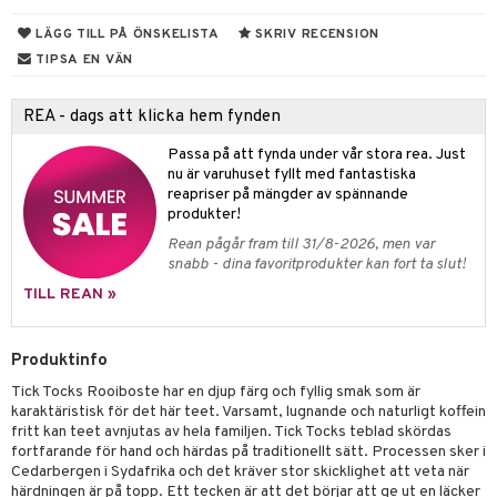
ndra
r
LÄGG TILL PÅ ÖNSKELISTA
SKRIV RECENSION
ng
TIPSA EN VÄN
frö & nötter
REA - dags att klicka hem fynden
ing
Passa på att fynda under vår stora rea. Just
nu är varuhuset fyllt med fantastiska
r & buljong
reapriser på mängder av spännande
produkter!
bak
Rean pågår fram till 31/8-2026, men var
snabb - dina favoritprodukter kan fort ta slut!
fröpasta
TILL REAN »
fett
ood
Produktinfo
Tick Tocks Rooiboste har en djup färg och fyllig smak som är
karaktäristisk för det här teet. Varsamt, lugnande och naturligt koffein
g
fritt kan teet avnjutas av hela familjen. Tick Tocks teblad skördas
fortfarande för hand och härdas på traditionellt sätt. Processen sker i
Cedarbergen i Sydafrika och det kräver stor skicklighet att veta när
härdningen är på topp. Ett tecken är att det börjar att ge ut en läcker