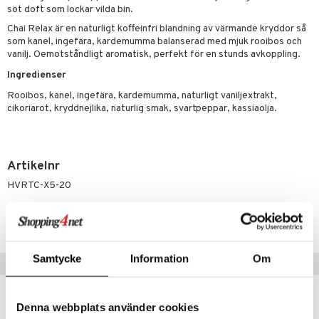
tarm
söt doft som lockar vilda bin.
Chai Relax är en naturligt koffeinfri blandning av värmande kryddor så
r
r
som kanel, ingefära, kardemumma balanserad med mjuk rooibos och
vanilj. Oemotståndligt aromatisk, perfekt för en stunds avkoppling.
het & oro
Ingredienser
rodukter
ltning
m
Rooibos, kanel, ingefära, kardemumma, naturligt vaniljextrakt,
glerande
cikoriarot, kryddnejlika, naturlig smak, svartpeppar, kassiaolja.
d
ium
hälsovård
ning
neraler
Artikelnr
g & avgiftning
api
HVRTC-X5-20
ygien
tare
Lägsta pris senaste 30 dagarna: 49 kr
kning
e
svård
emer
r
dervinäger
Samtycke
Information
Om
Populära produkter
oncremer
ndring
 fot
 & K
änst
kampanj
-25%
produkter
vård
d
danter
Denna webbplats använder cookies
 & svar