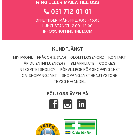
RING ELLER MAILA TILL OSS
031 712 01 01
ÖPPETTIDER: MÅN.-FRE. 9.00 - 15.00
LUNCHSTÄNGT 12.00 - 13.00
INFO@SHOPPING4NET.COM
KUNDTJÄNST
MIN PROFIL
FRÅGOR & SVAR
GLÖMT LÖSENORD
KONTAKT
ÄR DU EN INFLUENCER?
BLI AFFILIATE
COOKIES
INTEGRITETSPOLICY
KÖPVILLKOR FÖR SHOPPING4NET
OM SHOPPING4NET
SHOPPING4NET BEAUTYSTORE
TRYGG E-HANDEL
FÖLJ OSS ÄVEN PÅ