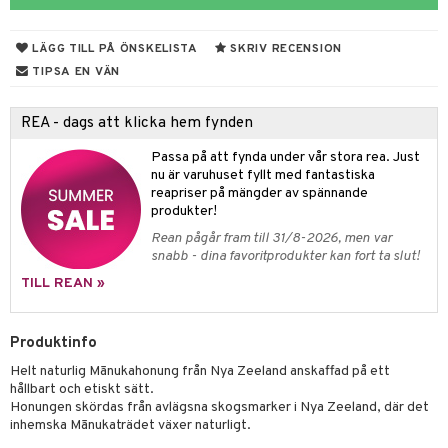
ndra
r
ng
LÄGG TILL PÅ ÖNSKELISTA
SKRIV RECENSION
frö & nötter
TIPSA EN VÄN
ing
REA - dags att klicka hem fynden
Passa på att fynda under vår stora rea. Just
r & buljong
nu är varuhuset fyllt med fantastiska
reapriser på mängder av spännande
bak
produkter!
Rean pågår fram till 31/8-2026, men var
fröpasta
snabb - dina favoritprodukter kan fort ta slut!
fett
TILL REAN »
ood
Produktinfo
Helt naturlig Mānukahonung från Nya Zeeland anskaffad på ett
g
hållbart och etiskt sätt.
Honungen skördas från avlägsna skogsmarker i Nya Zeeland, där det
inhemska Mānukaträdet växer naturligt.