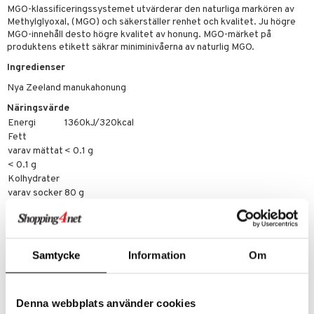
tarm
MGO-klassificeringssystemet utvärderar den naturliga markören av
Methylglyoxal, (MGO) och säkerställer renhet och kvalitet. Ju högre
r
r
MGO-innehåll desto högre kvalitet av honung. MGO-märket på
produktens etikett säkrar miniminivåerna av naturlig MGO.
het & oro
Ingredienser
rodukter
ltning
m
Nya Zeeland manukahonung
glerande
Näringsvärde
Energi
1360kJ/320kcal
d
ium
Fett
varav mättat
< 0.1 g
hälsovård
ning
neraler
< 0.1 g
g & avgiftning
api
Kolhydrater
varav socker
80 g
ygien
tare
78 g
Fiber
0 g
kning
e
svård
Protein
< 0.1 g
Salt
< 0.01 g
emer
r
dervinäger
Samtycke
Information
Om
oncremer
ndring
 fot
 & K
Artikelnr
änst
produkter
HBHPC-MW-250
vård
d
danter
Denna webbplats använder cookies
 & svar