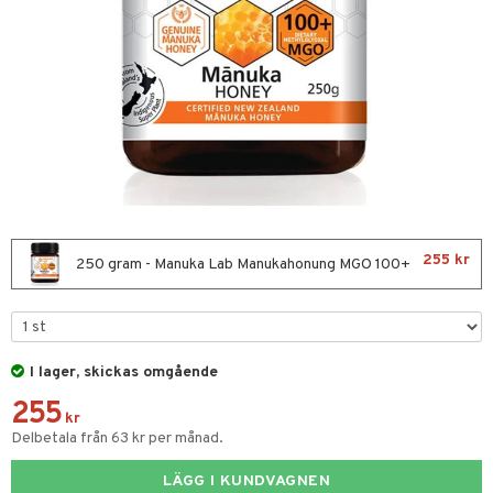
nor
d
 & mineral
tet & amning
ng
terie & PMS
tillskott
& naglar
tillskott
in
 ögon
ta
ggande & lindrande
kärl
ust
ust
ämpande
lskott
or
255 kr
nergi
äsa & hals
pigment
biloba
250 gram - Manuka Lab Manukahonung MGO 100+
muskler
gar
ärkande
g
el
ämmande
erolsänkande
lskott
I lager, skickas omgående
fettsyror
ion
es
255
tsyror
d
kr
Delbetala från 63 kr per månad.
ot
LÄGG I KUNDVAGNEN