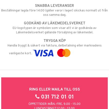
SNABBA LEVERANSER
Beställningar lagda före 14:00 (gäller varor i lager) skickas normalt ut från
oss samma dag.
GODKÄND AV LÄKEMEDELSVERKET
EU-logotypen är symbolen som visar att vi är godkända av
Läkemedelsverket gällande försäljning av läkemedel.
TRYGGA KÖP
Handla tryggt & säkert via faktura, delbetalning eller marknadens
vanligaste kort.
RING ELLER MAILA TILL OSS
031 712 01 01
ÖPPETTIDER: MÅN.-FRE. 9.00 - 15.00
LUNCHSTÄNGT 12.00 - 13.00