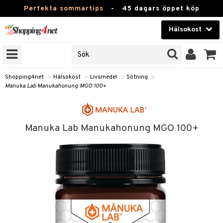
Perfekta sommartips
-
45 dagars öppet köp
Hälsokost
RKEN
Skönhet
JER
ODUKTER
Kontaktlinser
Shopping4net
»
Hälsokost
»
Livsmedel
»
Sötning
»
Manuka Lab Manukahonung MGO 100+
TKORT
Hälsokost
Apotek
Manuka Lab Manukahonung MGO 100+
Fitness
Hem & Inredning
Leksaker, Barn & Baby
r
ntolerans
Varumärken
fettsyror
Kampanjer
ood
tsyror
or