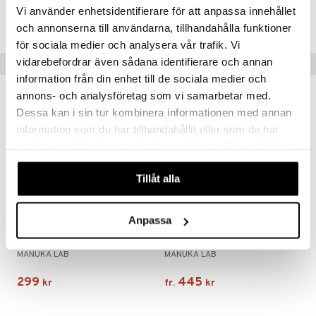
göring
Vi använder enhetsidentifierare för att anpassa innehållet
ndvård
lsam
bränning
iner
Lägsta pris senaste 30 dagarna: 255 kr
produkt
och annonserna till användarna, tillhandahålla funktioner
cialprodukter
lbehör
hampo
tika
ersättning
för sociala medier och analysera vår trafik. Vi
elningen
cialprodukter
d
vidarebefordrar även sådana identifierare och annan
iner
Tips till dig
tik
information från din enhet till de sociala medier och
par
, dusch & tvål
tänder
annons- och analysföretag som vi samarbetar med.
on
ylotion
Dessa kan i sin tur kombinera informationen med annan
information som du har tillhandahållit eller som de har
o
d
taminer
samlat in när du har använt deras tjänster. Du godkänner
riska oljor
dd
våra cookies vid fortsatt användande av vår webbplats.
Tillåt alla
ppspeeling
ersun
produkter
a
n utan sol
Finns i flera varianter
Anpassa
cialprodukter
par
Manuka Lab Manukahonung MGO 300+
Manuka Lab Manukahonung MGO 525+
MANUKA LAB
MANUKA LAB
creme
299
445
kr
fr.
kr