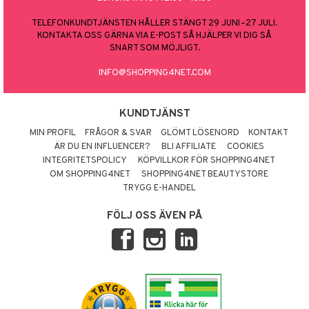
TELEFONKUNDTJÄNSTEN HÅLLER STÄNGT 29 JUNI–27 JULI.
KONTAKTA OSS GÄRNA VIA E-POST SÅ HJÄLPER VI DIG SÅ
SNART SOM MÖJLIGT.
INFO@SHOPPING4NET.COM
KUNDTJÄNST
MIN PROFIL
FRÅGOR & SVAR
GLÖMT LÖSENORD
KONTAKT
ÄR DU EN INFLUENCER?
BLI AFFILIATE
COOKIES
INTEGRITETSPOLICY
KÖPVILLKOR FÖR SHOPPING4NET
OM SHOPPING4NET
SHOPPING4NET BEAUTYSTORE
TRYGG E-HANDEL
FÖLJ OSS ÄVEN PÅ