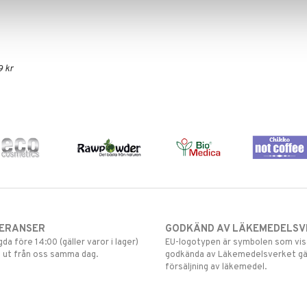
9 kr
VERANSER
GODKÄND AV LÄKEMEDELSV
gda före 14:00 (gäller varor i lager)
EU-logotypen är symbolen som visar
 ut från oss samma dag.
godkända av Läkemedelsverket gä
försäljning av läkemedel.