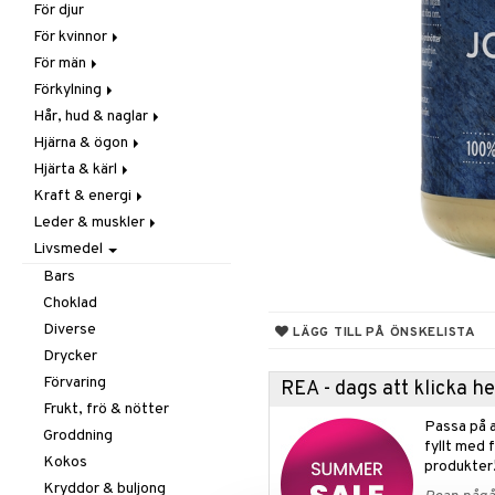
För djur
Raw Food
Veg fettsyror
Fettsyror
För kvinnor
Hudvård
För män
Vitamin & mineral
Graviditet & amning
Förkylning
Klimakterie & PMS
Näringstillskott
Hår, hud & naglar
Näringstillskott
Övriga
C-vitamin
Hjärna & ögon
Övriga
Prostata
Förebyggande &
Hår
lindrande
Hjärta & kärl
Sex & lust
Sex & lust
Kosttillskott
Fettsyror
Hostdämpande
Kraft & energi
Skelett
Sol & pigment
Minne
Ginkgo biloba
Öron, näsa & hals
Leder & muskler
Urinvägar
Ögon
Kärlstärkande
Ginseng
Övriga
Livsmedel
Kolesterolsänkande
Övriga
Kosttillskott
Virushämmande
Marina fettsyror
Prestation
Utvärtes
Bars
Vitlök
Veg fettsyror
Q-10
Choklad
Rosenrot
Diverse
LÄGG TILL PÅ ÖNSKELISTA
Schizandra
Drycker
Förvaring
REA - dags att klicka 
Frukt, frö & nötter
Passa på a
Groddning
fyllt med 
Kokos
produkter
Kryddor & buljong