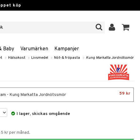
öppet köp
& Baby
Varumärken
Kampanjer
et
»
Hälsokost
»
Livsmedel
»
Nöt-& fröpasta
»
Kung Markatta Jordnötssmör
59 kr
am - Kung Markatta Jordnötssmör
I lager, skickas omgående
45 kr per månad.