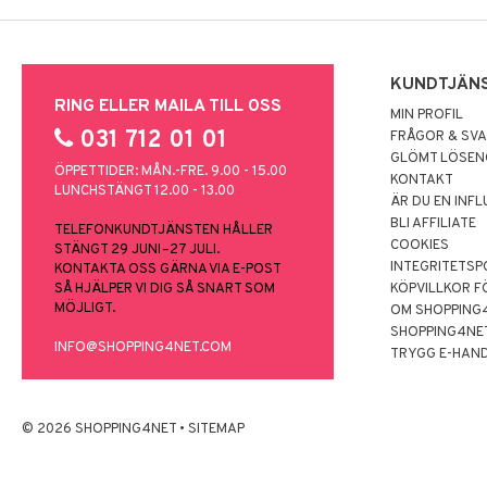
KUNDTJÄN
RING ELLER MAILA TILL OSS
MIN PROFIL
031 712 01 01
FRÅGOR & SV
GLÖMT LÖSE
ÖPPETTIDER: MÅN.-FRE. 9.00 - 15.00
KONTAKT
LUNCHSTÄNGT 12.00 - 13.00
ÄR DU EN INF
BLI AFFILIATE
TELEFONKUNDTJÄNSTEN HÅLLER
COOKIES
STÄNGT 29 JUNI–27 JULI.
INTEGRITETSP
KONTAKTA OSS GÄRNA VIA E-POST
SÅ HJÄLPER VI DIG SÅ SNART SOM
KÖPVILLKOR F
MÖJLIGT.
OM SHOPPING
SHOPPING4NE
INFO@SHOPPING4NET.COM
TRYGG E-HAN
© 2026 SHOPPING4NET
•
SITEMAP