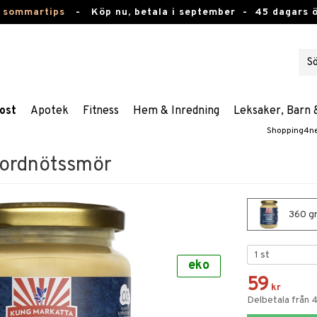
 sommartips
-
Köp nu, betala i september -
45 dagars 
ost
Apotek
Fitness
Hem & Inredning
Leksaker, Barn 
Shopping4n
Jordnötssmör
360 gr
eko
59
kr
Delbetala från 