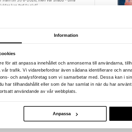
 fram till 31/8-2026, men var snabb - dina
ukter kan fort ta slut!
N »
Information
Kung Markatt
ötssmör kan användas som smaksättning i asiatisk
Jordnötssmör 
efterrätter, bakverk och smoothies. En naturlig
KUNG MARKAT
oljan lägger sig på ytan. Rör om innan användning.
cookies
59
kr
e för att anpassa innehållet och annonserna till användarna, tillh
(100%). Kan innehålla spår av sesamfrön.
vår trafik. Vi vidarebefordrar även sådana identifierare och anna
nnons- och analysföretag som vi samarbetar med. Dessa kan i sin
har tillhandahållit eller som de har samlat in när du har använt
ortsatt användande av vår webbplats.
Anpassa