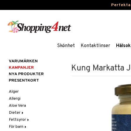
Perfekta
Skönhet
Kontaktlinser
Hälsok
VARUMÄRKEN
Kung Markatta 
KAMPANJER
NYA PRODUKTER
PRESENTKORT
Alger
Allergi
Aloe Vera
Dieter
Fettsyror
Glutenintolerans
För barn
LCHF
Marina fettsyror