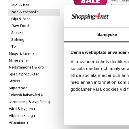
Rean pågår
Mjöl & bak
favoritprod
Nöt-& fröpasta
TILL REA
Olja & fett
Raw Food
Produktinfo
Snacks
Samtycke
Kung Markattas ekologiska Jordn
Sötning
och afrikansk mat, som pålägg, i 
Te
segmentering kan förekomma, där 
Denna webbplats använder 
Mage & tarm
Ingredienser
Mineraler
Drycker
Vi använder enhetsidentifierar
Rostade ekologiska JORDNÖTTER 
Nedstämdhet & oro
Fibrer
Järn
sociala medier och analysera 
Innehåll per 100 gram
Specialprodukter
Matsmältning
Kalcium
till de sociala medier och a
Stress
Syrareglerande
Krom
med annan information som du 
Energi (joule)
2500 kJ
Superfood
Tarm
Magnesium
Energi (kalorier)
600 kcal
godkänner våra cookies vid f
Fett
48 g
Teknisk hälsovård
Utrensning
Multimineraler
Varav mättat
9,3 g
Utrensning & avgiftning
Övriga
Ljusterapi
Kolhydrater
7,8 g
Vård & hygien
Selen
Luftfuktare
Varav socker
3,9 g
Viktminskning
Zink
Massage
Ansiktsvård
Fibrer
9 g
Vitaminer
Övrigt
Giftset
Äppelcidervinäger
Cremer
Protein
32 g