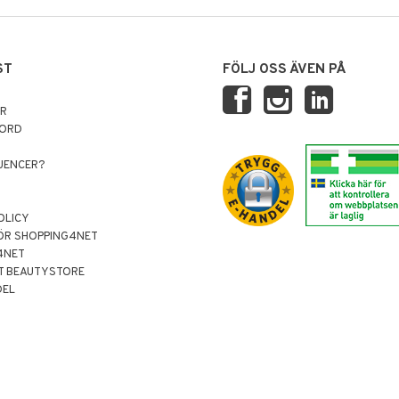
ST
FÖLJ OSS ÄVEN PÅ
AR
NORD
LUENCER?
OLICY
ÖR SHOPPING4NET
4NET
T BEAUTYSTORE
DEL