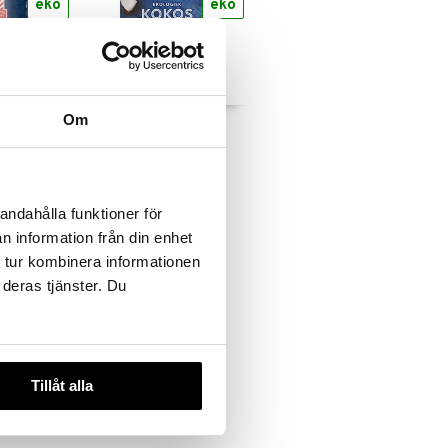
eko
eko
Om
a
Kung Markatta
Salt
Kokosmjölk
TA
KUNG MARKATTA
18
kr
andahålla funktioner för
n information från din enhet
 tur kombinera informationen
 deras tjänster. Du
Tillåt alla