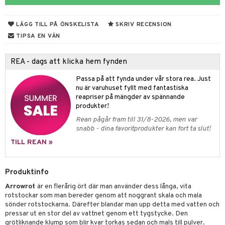
ndra
r
ng
LÄGG TILL PÅ ÖNSKELISTA
SKRIV RECENSION
frö & nötter
TIPSA EN VÄN
ing
REA - dags att klicka hem fynden
Passa på att fynda under vår stora rea. Just
r & buljong
nu är varuhuset fyllt med fantastiska
reapriser på mängder av spännande
 bak
produkter!
Rean pågår fram till 31/8-2026, men var
fröpasta
snabb - dina favoritprodukter kan fort ta slut!
fett
TILL REAN »
ood
Produktinfo
Arrowrot
är en flerårig ört där man använder dess långa, vita
g
rotstockar som man bereder genom att noggrant skala och mala
sönder rotstockarna. Därefter blandar man upp detta med vatten och
pressar ut en stor del av vattnet genom ett tygstycke. Den
grötliknande klump som blir kvar torkas sedan och mals till pulver.