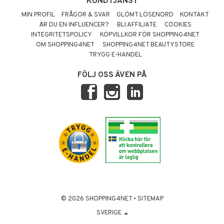
KUNDTJÄNST
MIN PROFIL
FRÅGOR & SVAR
GLÖMT LÖSENORD
KONTAKT
ÄR DU EN INFLUENCER?
BLI AFFILIATE
COOKIES
INTEGRITETSPOLICY
KÖPVILLKOR FÖR SHOPPING4NET
OM SHOPPING4NET
SHOPPING4NET BEAUTYSTORE
TRYGG E-HANDEL
FÖLJ OSS ÄVEN PÅ
© 2026 SHOPPING4NET
•
SITEMAP
SVERIGE