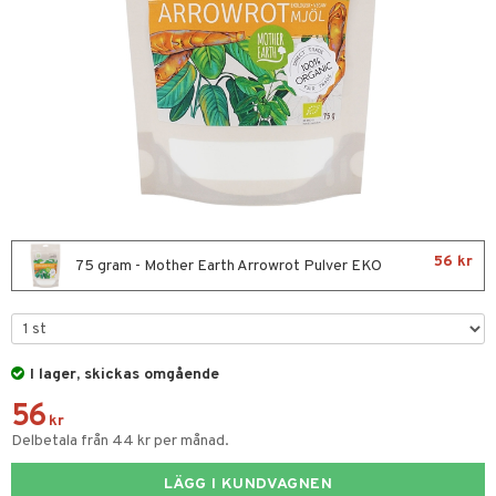
nor
d
 & mineral
tet & amning
ng
terie & PMS
tillskott
& naglar
tillskott
in
 ögon
ta
ggande & lindrande
kärl
ust
ust
ämpande
lskott
or
56 kr
nergi
äsa & hals
pigment
biloba
75 gram - Mother Earth Arrowrot Pulver EKO
muskler
gar
ärkande
g
el
ämmande
erolsänkande
lskott
I lager, skickas omgående
fettsyror
ion
es
56
tsyror
d
kr
Delbetala från 44 kr per månad.
ot
LÄGG I KUNDVAGNEN