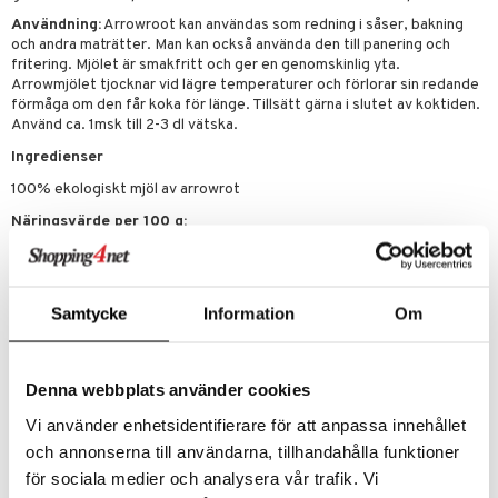
tarm
Användning:
Arrowroot kan användas som redning i såser, bakning
och andra maträtter. Man kan också använda den till panering och
r
r
fritering. Mjölet är smakfritt och ger en genomskinlig yta.
Arrowmjölet tjocknar vid lägre temperaturer och förlorar sin redande
het & oro
förmåga om den får koka för länge. Tillsätt gärna i slutet av koktiden.
Använd ca. 1msk till 2-3 dl vätska.
rodukter
ltning
m
Ingredienser
glerande
100% ekologiskt mjöl av arrowrot
d
ium
Näringsvärde per 100 g:
hälsovård
ning
neraler
Energivärde: 1495kJ/357 kcal
Fett: 0,1 g
g & avgiftning
api
- varav mättat fett: 0 g
Kolhydrater: 84,8 g
Samtycke
Information
Om
ygien
tare
- varav sockerarter: 0 g
Fibrer: 3,4 g
kning
e
svård
Protein: 0,3 g
Denna webbplats använder cookies
emer
r
dervinäger
Salt: 0,005g
Vi använder enhetsidentifierare för att anpassa innehållet
oncremer
ndring
 fot
 & K
Artikelnr
och annonserna till användarna, tillhandahålla funktioner
änst
produkter
vård
för sociala medier och analysera vår trafik. Vi
d
danter
HAAP0-ZX-75
 & svar