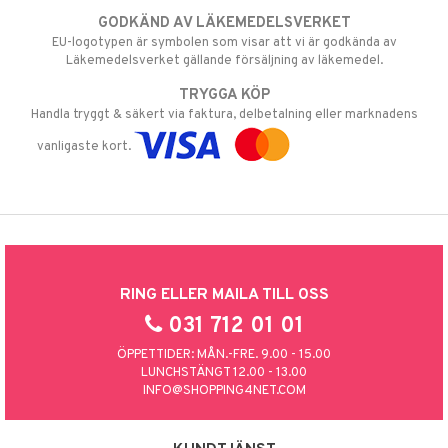
GODKÄND AV LÄKEMEDELSVERKET
EU-logotypen är symbolen som visar att vi är godkända av
Läkemedelsverket gällande försäljning av läkemedel.
TRYGGA KÖP
Handla tryggt & säkert via faktura, delbetalning eller marknadens
vanligaste kort.
RING ELLER MAILA TILL OSS
031 712 01 01
ÖPPETTIDER: MÅN.-FRE. 9.00 - 15.00
LUNCHSTÄNGT 12.00 - 13.00
INFO@SHOPPING4NET.COM