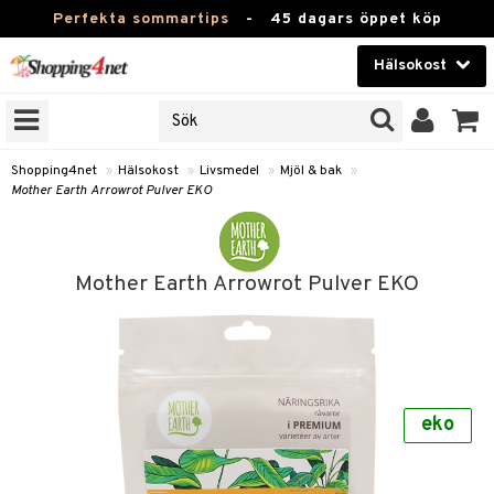
Perfekta sommartips
-
45 dagars öppet köp
Hälsokost
RKEN
Skönhet
JER
ODUKTER
Kontaktlinser
Shopping4net
»
Hälsokost
»
Livsmedel
»
Mjöl & bak
»
Mother Earth Arrowrot Pulver EKO
TKORT
Hälsokost
Apotek
Mother Earth Arrowrot Pulver EKO
Fitness
Hem & Inredning
Leksaker, Barn & Baby
r
ntolerans
eko
Varumärken
fettsyror
Kampanjer
ood
tsyror
or