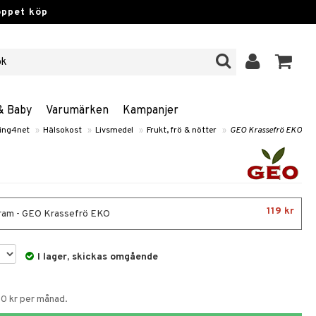
öppet köp
& Baby
Varumärken
Kampanjer
ing4net
»
Hälsokost
»
Livsmedel
»
Frukt, frö & nötter
»
GEO Krassefrö EKO
119 kr
am - GEO Krassefrö EKO
I lager, skickas omgående
50 kr per månad.