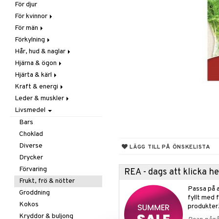
För djur
Raw Food
Veg fettsyror
Fettsyror
För kvinnor
Hudvård
För män
Vitamin & mineral
Graviditet & amning
Förkylning
Klimakterie & PMS
Näringstillskott
Hår, hud & naglar
Näringstillskott
Övriga
C-vitamin
Hjärna & ögon
Övriga
Prostata
Förebyggande &
Hår
lindrande
Hjärta & kärl
Sex & lust
Sex & lust
Kosttillskott
Fettsyror
Hostdämpande
Kraft & energi
Skelett
Sol & pigment
Minne
Ginkgo biloba
Öron, näsa & hals
Leder & muskler
Urinvägar
Ögon
Kärlstärkande
Ginseng
Övriga
Livsmedel
Kolesterolsänkande
Övriga
Kosttillskott
Virushämmande
Marina fettsyror
Prestation
Utvärtes
Bars
Vitlök
Veg fettsyror
Q-10
Choklad
Rosenrot
Diverse
LÄGG TILL PÅ ÖNSKELISTA
Schizandra
Drycker
Förvaring
REA - dags att klicka 
Frukt, frö & nötter
Passa på a
Groddning
fyllt med 
Kokos
produkter
Kryddor & buljong