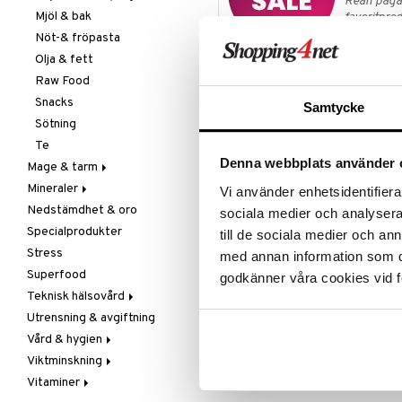
Rean pågår
Mjöl & bak
favoritprod
Nöt-& fröpasta
TILL REA
Olja & fett
Raw Food
Produktinfo
Snacks
Samtycke
Krassefrö av högsta ekologiska kv
Sötning
Te
Krasse skotten är mycket näringsr
Denna webbplats använder 
Mage & tarm
ett tunt lager på en jämn yta (ej i
konstant kontakt med vatten, istä
Mineraler
Drycker
Vi använder enhetsidentifierar
vätska som finns i gelén som bild
Nedstämdhet & oro
Fibrer
Järn
sociala medier och analysera 
på först när en grodd har utveckl
Specialprodukter
Matsmältning
Kalcium
till de sociala medier och a
Ingredienser
Stress
Syrareglerande
Krom
med annan information som du 
Krassefrö
Superfood
Tarm
Magnesium
godkänner våra cookies vid f
Teknisk hälsovård
Utrensning
Multimineraler
Artikelnr
Utrensning & avgiftning
Övriga
Ljusterapi
Vård & hygien
Selen
Luftfuktare
HKE0B-ZW-350
Viktminskning
Zink
Massage
Ansiktsvård
Vitaminer
Övrigt
Giftset
Äppelcidervinäger
Cremer
Lägsta pris senaste 30 dagarna: 11