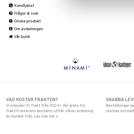
Smärtlindring
Hand & fot
Bars
A, D, E & K
Ögoncremer
Kundtjänst
Hårvård
Fasta
Antioxidanter
Rakprodukter
Fotvård
Frågor & svar
Intim
Fettförbränning
B vitaminer
Rengöring
Handvård
Balsam
Önska produkt
Kosmetika
Måltidsersättning
Barn
Specialprodukter
Tillbehör
Schampo
Om avdelningen
Kropp
Övriga
C vitaminer
Specialprodukter
Hud
Mun & tänder
Kvinna
Läppar
Bad, dusch & tvål
Vår butik
Salvor
Man
Ögon
Bodylotion
Sårvård
Multivitaminer
Deo
Solskydd
Eteriska oljor
Specialprodukter
Kroppspeeling
Aftersun
Olja
Brun utan sol
Specialprodukter
Läppar
Solcreme
VAD KOSTAR FRAKTEN?
SNABBA LE
Vi erbjuder fri frakt från 350 kr. Vår gräns för
Beställningar la
fraktfri leverans bestäms utifån vilken avdelning
skickas normalt
du handlar från. Läs mer här »