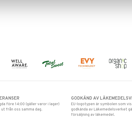
VERANSER
GODKÄND AV LÄKEMEDELSV
gda före 14:00 (gäller varor i lager)
EU-logotypen är symbolen som visar
 ut från oss samma dag.
godkända av Läkemedelsverket gä
försäljning av läkemedel.