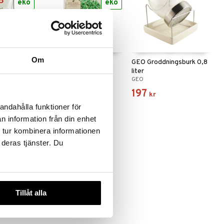
eko
eko
Om
roddfrömix
GEO Broccolifrö EKO
GEO Groddningsburk 0,8
liter
GEO
GEO
29
197
kr
kr
andahålla funktioner för
n information från din enhet
 tur kombinera informationen
 deras tjänster. Du
Tillåt alla