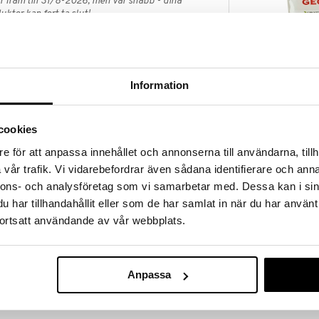
 fram till 31/8-2026, men var snabb - dina
ukter kan fort ta slut!
N »
Information
GEO Adagio G
alitet från Italienska Geo.
EKO
GEO
ika och har en kraftig, kryddig smak. Måste odlas i
cookies
189
 en glasburk) då de är gelbildande. De får inte ligga i
kr
llet får de efter blötläggning hålla tillgodo med den
e för att anpassa innehållet och annonserna till användarna, tillh
as vid blötläggningen. Ytterligare vatten kan sprayas
vår trafik. Vi vidarebefordrar även sådana identifierare och anna
ats.
nnons- och analysföretag som vi samarbetar med. Dessa kan i sin
har tillhandahållit eller som de har samlat in när du har använt
ortsatt användande av vår webbplats.
Anpassa
9 kr