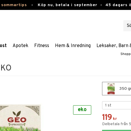
 sommartips
-
Köp nu, betala i september -
45 dagars 
ost
Apotek
Fitness
Hem & Inredning
Leksaker, Barn 
Shopp
EKO
350 gr
eko
119
kr
Delbetala från 