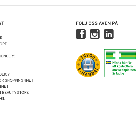
ST
FÖLJ OSS ÄVEN PÅ
AR
NORD
LUENCER?
OLICY
ÖR SHOPPING4NET
4NET
T BEAUTYSTORE
DEL