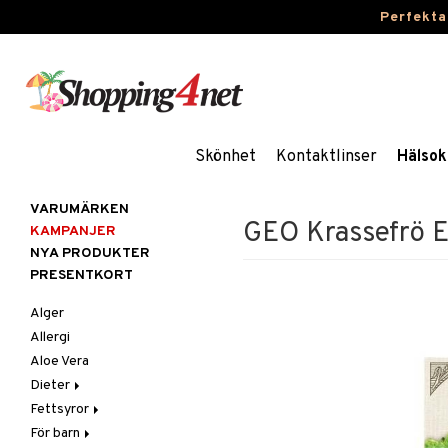
Perfekta
Skönhet
Kontaktlinser
Hälsok
VARUMÄRKEN
GEO Krassefrö 
KAMPANJER
NYA PRODUKTER
PRESENTKORT
Alger
Allergi
Aloe Vera
Dieter
Fettsyror
Glutenintolerans
För barn
LCHF
Marina fettsyror