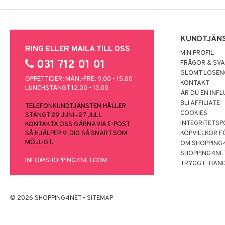
KUNDTJÄN
RING ELLER MAILA TILL OSS
MIN PROFIL
031 712 01 01
FRÅGOR & SV
GLÖMT LÖSE
ÖPPETTIDER: MÅN.-FRE. 9.00 - 15.00
KONTAKT
LUNCHSTÄNGT 12.00 - 13.00
ÄR DU EN INF
BLI AFFILIATE
TELEFONKUNDTJÄNSTEN HÅLLER
COOKIES
STÄNGT 29 JUNI–27 JULI.
INTEGRITETSP
KONTAKTA OSS GÄRNA VIA E-POST
SÅ HJÄLPER VI DIG SÅ SNART SOM
KÖPVILLKOR F
MÖJLIGT.
OM SHOPPING
SHOPPING4NE
INFO@SHOPPING4NET.COM
TRYGG E-HAN
© 2026 SHOPPING4NET
•
SITEMAP