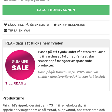
ndra
r
Delbetala från 49 kr per månad.
ng
LÄGG I KUNDVAGNEN
frö & nötter
LÄGG TILL PÅ ÖNSKELISTA
SKRIV RECENSION
ing
TIPSA EN VÄN
REA - dags att klicka hem fynden
r & buljong
Passa på att fynda under vår stora rea. Just
bak
nu är varuhuset fyllt med fantastiska
reapriser på mängder av spännande
fröpasta
produkter!
fett
Rean pågår fram till 31/8-2026, men var
snabb - dina favoritprodukter kan fort ta slut!
ood
TILL REAN »
g
Produktinfo
Fairchild's äppelcidervinäger 473 ml är en ekologisk, rå
äppelcidervinäger som är ofiltrerad, ouppvärmd, opastöriserad och