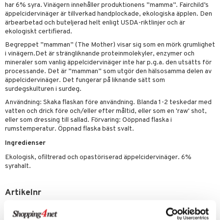
tarm
har 6% syra. Vinägern innehåller produktionens ”mamma”. Fairchild’s
äppelcidervinäger är tillverkad handplockade, ekologiska äpplen. Den
r
r
ärbearbetad och buteljerad helt enligt USDA-riktlinjer och är
ekologiskt certifierad.
het & oro
Begreppet ”mamman” (The Mother) visar sig som en mörk grumlighet
i vinägern.Det är strängliknande proteinmolekyler, enzymer och
rodukter
ltning
m
mineraler som vanlig äppelcidervinäger inte har p.g.a. den utsätts för
processande. Det är ”mamman” som utgör den hälsosamma delen av
glerande
äppelcidervinäger. Det fungerar på liknande sätt som
surdegskulturen i surdeg.
d
ium
Användning: Skaka flaskan före användning. Blanda 1-2 teskedar med
hälsovård
ning
neraler
vatten och drick före och/eller efter måltid, eller som en 'raw' shot,
eller som dressing till sallad. Förvaring: Oöppnad flaska i
g & avgiftning
api
rumstemperatur. Öppnad flaska bäst svalt.
ygien
tare
Ingredienser
Ekologisk, ofiltrerad och opastöriserad äppelcidervinäger. 6%
kning
e
svård
syrahalt.
emer
r
dervinäger
Artikelnr
oncremer
ndring
 fot
 & K
änst
HFA02-FC-473
produkter
vård
d
danter
 & svar