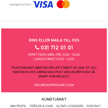
vanligaste kort.
RING ELLER MAILA TILL OSS
031 712 01 01
ÖPPETTIDER: MÅN.-FRE. 9.00 - 15.00
LUNCHSTÄNGT 12.00 - 13.00
TELEFONKUNDTJÄNSTEN HÅLLER STÄNGT 29 JUNI–27 JULI.
KONTAKTA OSS GÄRNA VIA E-POST SÅ HJÄLPER VI DIG SÅ
SNART SOM MÖJLIGT.
INFO@SHOPPING4NET.COM
KUNDTJÄNST
MIN PROFIL
FRÅGOR & SVAR
GLÖMT LÖSENORD
KONTAKT