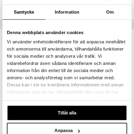
göring
ndvård
lsam
bränning
iner
Lägsta pris senaste 30 dagarna: 110 kr
produkt
Samtycke
Information
Om
cialprodukter
lbehör
hampo
tika
ersättning
elningen
Populära produkter
cialprodukter
d
iner
tik
Denna webbplats använder cookies
par
, dusch & tvål
tänder
Vi använder enhetsidentifierare för att anpassa innehållet
on
ylotion
och annonserna till användarna, tillhandahålla funktioner
eko
för sociala medier och analysera vår trafik. Vi
o
d
taminer
vidarebefordrar även sådana identifierare och annan
riska oljor
dd
information från din enhet till de sociala medier och
ppspeeling
annons- och analysföretag som vi samarbetar med.
ersun
produkter
Dessa kan i sin tur kombinera informationen med annan
a
n utan sol
information som du har tillhandahållit eller som de har
cialprodukter
par
samlat in när du har använt deras tjänster. Du godkänner
Rabenhorst 11+11 Juice
Kung Markatta Citronjuice Eko
RABENHORST
KUNG MARKATTA
våra cookies vid fortsatt användande av vår webbplats.
creme
Tillåt alla
59
99
kr
kr
Anpassa