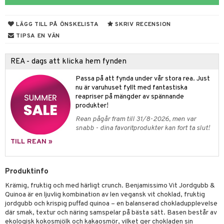
ndra
r
ng
LÄGG TILL PÅ ÖNSKELISTA
SKRIV RECENSION
frö & nötter
TIPSA EN VÄN
ing
REA - dags att klicka hem fynden
Passa på att fynda under vår stora rea. Just
r & buljong
nu är varuhuset fyllt med fantastiska
reapriser på mängder av spännande
bak
produkter!
Rean pågår fram till 31/8-2026, men var
fröpasta
snabb - dina favoritprodukter kan fort ta slut!
fett
TILL REAN »
ood
Produktinfo
Krämig, fruktig och med härligt crunch. Benjamissimo Vit Jordgubb &
g
Quinoa är en ljuvlig kombination av len vegansk vit choklad, fruktig
jordgubb och krispig puffad quinoa – en balanserad chokladupplevelse
där smak, textur och näring samspelar på bästa sätt. Basen består av
ekologisk kokosmjölk och kakaosmör, vilket ger chokladen sin