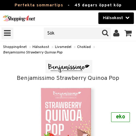
Perfekta sommartips
-
45 dagars öppet köp
Hälsokost
RKEN
Skönhet
JER
ODUKTER
Kontaktlinser
Shopping4net
»
Hälsokost
»
Livsmedel
»
Choklad
»
Benjamissimo Strawberry Quinoa Pop
TKORT
Hälsokost
Apotek
Benjamissimo Strawberry Quinoa Pop
Fitness
Hem & Inredning
Leksaker, Barn & Baby
r
ntolerans
eko
Varumärken
fettsyror
Kampanjer
ood
tsyror
or