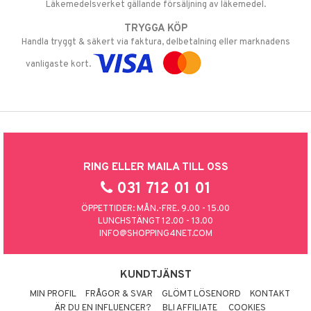
Läkemedelsverket gällande försäljning av läkemedel.
TRYGGA KÖP
Handla tryggt & säkert via faktura, delbetalning eller marknadens
vanligaste kort.
RING ELLER MAILA TILL OSS
031 712 01 01
ÖPPETTIDER: MÅN.-FRE. 9.00 - 15.00
LUNCHSTÄNGT 12.00 - 13.00
INFO@SHOPPING4NET.COM
KUNDTJÄNST
MIN PROFIL
FRÅGOR & SVAR
GLÖMT LÖSENORD
KONTAKT
ÄR DU EN INFLUENCER?
BLI AFFILIATE
COOKIES