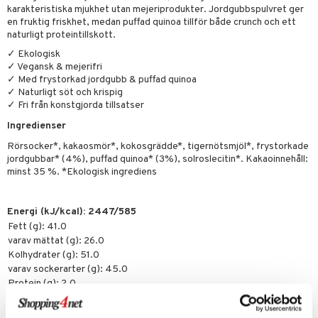
tarm
karakteristiska mjukhet utan mejeriprodukter. Jordgubbspulvret ger
en fruktig friskhet, medan puffad quinoa tillför både crunch och ett
r
r
naturligt proteintillskott.
✓ Ekologisk
het & oro
✓ Vegansk & mejerifri
✓ Med frystorkad jordgubb & puffad quinoa
rodukter
ltning
m
✓ Naturligt söt och krispig
✓ Fri från konstgjorda tillsatser
glerande
Ingredienser
d
ium
Rörsocker*, kakaosmör*, kokosgrädde*, tigernötsmjöl*, frystorkade
hälsovård
ning
neraler
jordgubbar* (4%), puffad quinoa* (3%), solroslecitin*. Kakaoinnehåll:
minst 35 %. *Ekologisk ingrediens
g & avgiftning
api
ygien
tare
Energi (kJ/kcal): 2447/585
Fett (g): 41.0
kning
e
svård
varav mättat (g): 26.0
emer
Kolhydrater (g): 51.0
r
dervinäger
varav sockerarter (g): 45.0
oncremer
ndring
 fot
 & K
Protein (g): 2.0
änst
Salt (g): 0.00
produkter
vård
d
danter
 & svar