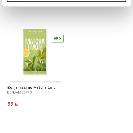
59
59
kr
kr
eko
Benjamissimo Matcha Lemon White
BENJAMISSIMO
59
kr