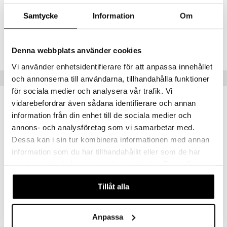
göring
ndvård
Artikelnr
lsam
bränning
iner
Samtycke
Information
Om
produkt
HCM73-BE-60
cialprodukter
lbehör
hampo
tika
ersättning
elningen
cialprodukter
d
iner
Lägsta pris senaste 30 dagarna: 59 kr
Denna webbplats använder cookies
tik
par
, dusch & tvål
tänder
Vi använder enhetsidentifierare för att anpassa innehållet
Tips till dig
och annonserna till användarna, tillhandahålla funktioner
on
ylotion
för sociala medier och analysera vår trafik. Vi
o
d
taminer
vidarebefordrar även sådana identifierare och annan
riska oljor
information från din enhet till de sociala medier och
dd
eko
eko
annons- och analysföretag som vi samarbetar med.
ppspeeling
ersun
produkter
Dessa kan i sin tur kombinera informationen med annan
a
n utan sol
information som du har tillhandahållit eller som de har
samlat in när du har använt deras tjänster. Du godkänner
cialprodukter
par
våra cookies vid fortsatt användande av vår webbplats.
creme
Tillåt alla
Benjamissimo Caramel Almond
Benjamissimo Chia Grapefruit 70%
BENJAMISSIMO
BENJAMISSIMO
Anpassa