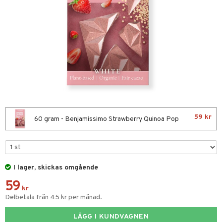
nor
d
 & mineral
tet & amning
ng
terie & PMS
tillskott
& naglar
tillskott
in
 ögon
ta
ggande & lindrande
kärl
ust
ust
ämpande
lskott
or
59 kr
nergi
äsa & hals
pigment
biloba
60 gram - Benjamissimo Strawberry Quinoa Pop
muskler
gar
ärkande
g
el
ämmande
erolsänkande
lskott
I lager, skickas omgående
fettsyror
ion
es
59
tsyror
d
kr
Delbetala från 45 kr per månad.
ot
LÄGG I KUNDVAGNEN