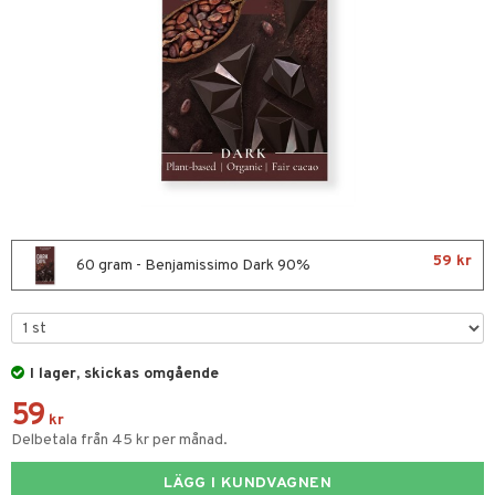
nor
d
 & mineral
tet & amning
ng
terie & PMS
tillskott
& naglar
tillskott
in
 ögon
ta
ggande & lindrande
kärl
ust
ust
ämpande
lskott
or
59 kr
nergi
äsa & hals
pigment
biloba
60 gram - Benjamissimo Dark 90%
muskler
gar
ärkande
g
el
ämmande
erolsänkande
lskott
I lager, skickas omgående
fettsyror
ion
es
59
tsyror
d
kr
Delbetala från 45 kr per månad.
ot
LÄGG I KUNDVAGNEN