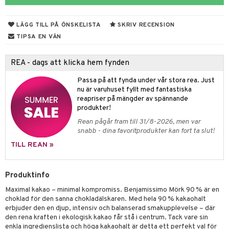
ndra
r
ng
LÄGG TILL PÅ ÖNSKELISTA
SKRIV RECENSION
frö & nötter
TIPSA EN VÄN
ing
REA - dags att klicka hem fynden
Passa på att fynda under vår stora rea. Just
r & buljong
nu är varuhuset fyllt med fantastiska
reapriser på mängder av spännande
bak
produkter!
Rean pågår fram till 31/8-2026, men var
fröpasta
snabb - dina favoritprodukter kan fort ta slut!
fett
TILL REAN »
ood
Produktinfo
Maximal kakao – minimal kompromiss. Benjamissimo Mörk 90 % är en
g
choklad för den sanna chokladälskaren. Med hela 90 % kakaohalt
erbjuder den en djup, intensiv och balanserad smakupplevelse – där
den rena kraften i ekologisk kakao får stå i centrum. Tack vare sin
enkla ingredienslista och höga kakaohalt är detta ett perfekt val för