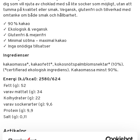
tarm
dig som vill njuta av choklad med så lite socker som möjligt, utan att
tumma på kvalitet eller smak. Vegansk, glutenfri och tillverkad med
r
r
omtanke om både smak och hållbarhet.
✓ 90 % kakao
het & oro
✓ Ekologisk & vegansk
✓ Glutenfri & mejerifri
rodukter
ltning
m
✓ Minimal sötma – maximal kakao
✓ Inga onödiga tillsatser
glerande
Ingredienser
d
ium
kakaomassa*, kakaofett*, kokosnötspalmblomsnektar* (10%).
hälsovård
ning
neraler
(*certifierad ekologisk ingrediens). Kakaomassa minst 90%.
Energi (kJ/kcal): 2580/624
g & avgiftning
api
Fett (g): 52
ygien
tare
varav mättat (g): 34
Kolhydrater (g): 22
kning
e
svård
varav sockerarter (g): 9,6
Protein (g): 9,9
emer
r
dervinäger
Salt (g): 0,11
oncremer
ndring
 fot
 & K
änst
Artikelnr
produkter
vård
d
danter
 & svar
HCM1C-BE-60