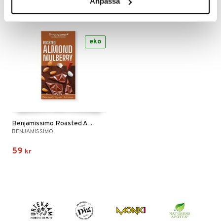
Anpassa
eko
Benjamissimo Roasted Almond Mulberry
BENJAMISSIMO
59
kr