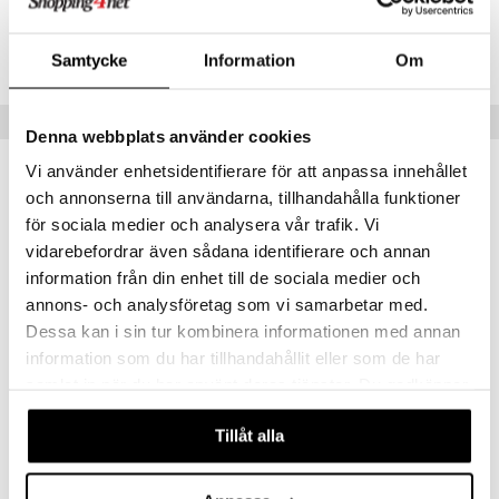
göring
ndvård
lsam
bränning
iner
produkt
Lägsta pris senaste 30 dagarna: 59 kr
cialprodukter
lbehör
hampo
tika
ersättning
Samtycke
Information
Om
elningen
cialprodukter
d
iner
tik
Tips till dig
par
, dusch & tvål
Denna webbplats använder cookies
tänder
Vi använder enhetsidentifierare för att anpassa innehållet
on
ylotion
och annonserna till användarna, tillhandahålla funktioner
o
d
taminer
eko
eko
för sociala medier och analysera vår trafik. Vi
riska oljor
vidarebefordrar även sådana identifierare och annan
dd
information från din enhet till de sociala medier och
ppspeeling
ersun
produkter
annons- och analysföretag som vi samarbetar med.
a
n utan sol
Dessa kan i sin tur kombinera informationen med annan
information som du har tillhandahållit eller som de har
cialprodukter
par
samlat in när du har använt deras tjänster. Du godkänner
Benjamissimo Cacao Nibs 75%
Benjamissimo Coffee Time White
creme
våra cookies vid fortsatt användande av vår webbplats.
BENJAMISSIMO
BENJAMISSIMO
Tillåt alla
59
59
kr
kr