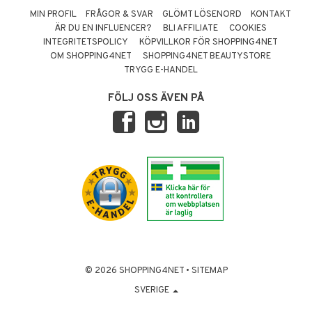
MIN PROFIL
FRÅGOR & SVAR
GLÖMT LÖSENORD
KONTAKT
ÄR DU EN INFLUENCER?
BLI AFFILIATE
COOKIES
INTEGRITETSPOLICY
KÖPVILLKOR FÖR SHOPPING4NET
OM SHOPPING4NET
SHOPPING4NET BEAUTYSTORE
TRYGG E-HANDEL
FÖLJ OSS ÄVEN PÅ
© 2026 SHOPPING4NET
•
SITEMAP
SVERIGE