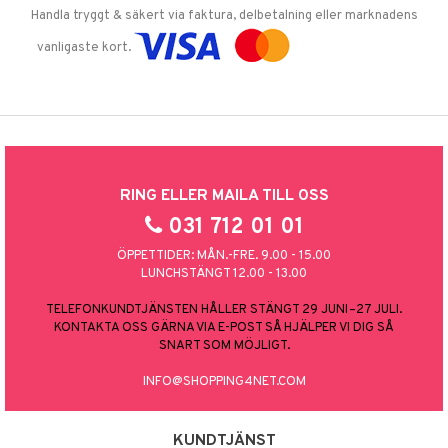
Handla tryggt & säkert via faktura, delbetalning eller marknadens
vanligaste kort.
RING ELLER MAILA TILL OSS
031 712 01 01
ÖPPETTIDER: MÅN.-FRE. 9.00 - 15.00
LUNCHSTÄNGT 12.00 - 13.00
TELEFONKUNDTJÄNSTEN HÅLLER STÄNGT 29 JUNI–27 JULI.
KONTAKTA OSS GÄRNA VIA E-POST SÅ HJÄLPER VI DIG SÅ
SNART SOM MÖJLIGT.
INFO@SHOPPING4NET.COM
KUNDTJÄNST