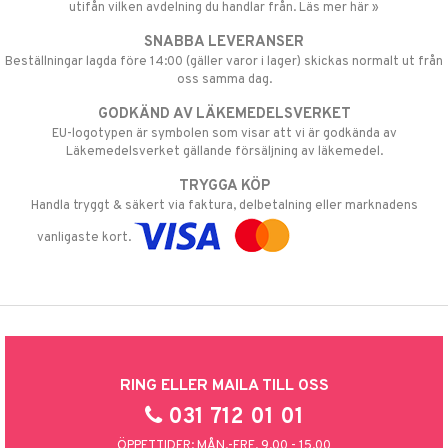
utifån vilken avdelning du handlar från. Läs mer här »
SNABBA LEVERANSER
Beställningar lagda före 14:00 (gäller varor i lager) skickas normalt ut från
oss samma dag.
GODKÄND AV LÄKEMEDELSVERKET
EU-logotypen är symbolen som visar att vi är godkända av
Läkemedelsverket gällande försäljning av läkemedel.
TRYGGA KÖP
Handla tryggt & säkert via faktura, delbetalning eller marknadens
vanligaste kort.
RING ELLER MAILA TILL OSS
031 712 01 01
ÖPPETTIDER: MÅN.-FRE. 9.00 - 15.00