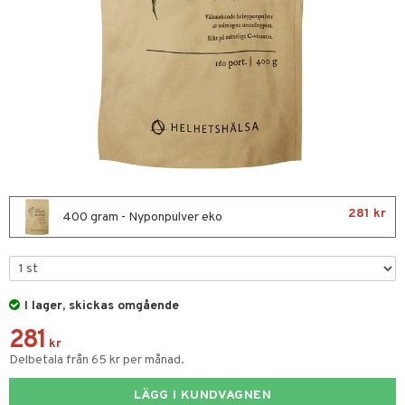
nor
d
 & mineral
tet & amning
ng
terie & PMS
tillskott
& naglar
tillskott
in
 ögon
ta
ggande & lindrande
kärl
ust
ust
ämpande
lskott
or
281 kr
nergi
äsa & hals
pigment
biloba
400 gram - Nyponpulver eko
muskler
gar
ärkande
g
ämmande
erolsänkande
lskott
I lager, skickas omgående
fettsyror
ion
es
281
tsyror
el
kr
Delbetala från 65 kr per månad.
ot
tarm
LÄGG I KUNDVAGNEN