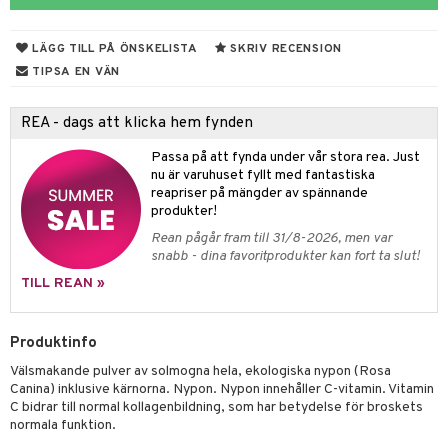
ndra
r
d
r
het & oro
LÄGG TILL PÅ ÖNSKELISTA
SKRIV RECENSION
rodukter
r
ltning
m
TIPSA EN VÄN
ng
glerande
REA - dags att klicka hem fynden
d
frö & nötter
ium
Passa på att fynda under vår stora rea. Just
nu är varuhuset fyllt med fantastiska
hälsovård
ing
ning
neraler
reapriser på mängder av spännande
g & avgiftning
api
produkter!
Rean pågår fram till 31/8-2026, men var
ygien
r & buljong
tare
snabb - dina favoritprodukter kan fort ta slut!
kning
bak
e
svård
TILL REAN »
emer
r
fröpasta
dervinäger
Produktinfo
oncremer
fett
ndring
 fot
 & K
änst
Välsmakande pulver av solmogna hela, ekologiska nypon (Rosa
produkter
vård
ood
d
danter
Canina) inklusive kärnorna. Nypon. Nypon innehåller C-vitamin. Vitamin
 & svar
C bidrar till normal kollagenbildning, som har betydelse för broskets
göring
ndvård
lsam
bränning
iner
normala funktion.
produkt