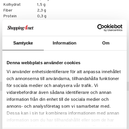
Kolhydrat
1,5 g
Fiber
2,3 g
Protein
0,3 g
Salt
0 g
C-vitamin
15 mg
Kalcium
29 mg
Samtycke
Information
Om
Artikelnr
HS00L-HH-400
Denna webbplats använder cookies
Lägsta pris senaste 30 dagarna: 281 kr
Vi använder enhetsidentifierare för att anpassa innehållet
och annonserna till användarna, tillhandahålla funktioner
för sociala medier och analysera vår trafik. Vi
Populära produkter
vidarebefordrar även sådana identifierare och annan
information från din enhet till de sociala medier och
kampanj
-20%
annons- och analysföretag som vi samarbetar med.
Dessa kan i sin tur kombinera informationen med annan
information som du har tillhandahållit eller som de har
samlat in när du har använt deras tjänster. Du godkänner