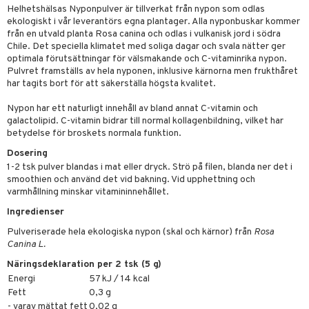
cialprodukter
lbehör
hampo
g
tika
ersättning
Helhetshälsas Nyponpulver är tillverkat från nypon som odlas
elningen
ekologiskt i vår leverantörs egna plantager. Alla nyponbuskar kommer
cialprodukter
d
iner
från en utvald planta Rosa canina och odlas i vulkanisk jord i södra
tik
Chile. Det speciella klimatet med soliga dagar och svala nätter ger
par
, dusch & tvål
tänder
optimala förutsättningar för välsmakande och C-vitaminrika nypon.
Pulvret framställs av hela nyponen, inklusive kärnorna men frukthåret
on
ylotion
har tagits bort för att säkerställa högsta kvalitet.
o
d
taminer
Nypon har ett naturligt innehåll av bland annat C-vitamin och
galactolipid. C-vitamin bidrar till normal kollagenbildning, vilket har
riska oljor
dd
betydelse för broskets normala funktion.
ppspeeling
ersun
produkter
Dosering
1-2 tsk pulver blandas i mat eller dryck. Strö på filen, blanda ner det i
a
n utan sol
smoothien och använd det vid bakning. Vid upphettning och
varmhållning minskar vitamininnehållet.
cialprodukter
par
Ingredienser
creme
Pulveriserade hela ekologiska nypon (skal och kärnor) från
Rosa
Canina L.
Näringsdeklaration per 2 tsk (5 g)
Energi
57 kJ / 14 kcal
Fett
0,3 g
- varav mättat fett
0,02 g