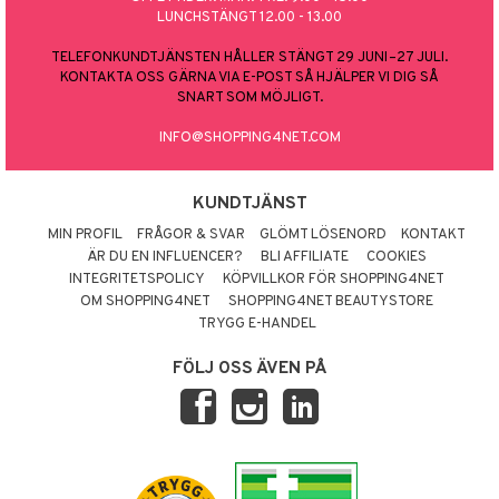
LUNCHSTÄNGT 12.00 - 13.00
TELEFONKUNDTJÄNSTEN HÅLLER STÄNGT 29 JUNI–27 JULI.
KONTAKTA OSS GÄRNA VIA E-POST SÅ HJÄLPER VI DIG SÅ
SNART SOM MÖJLIGT.
INFO@SHOPPING4NET.COM
KUNDTJÄNST
MIN PROFIL
FRÅGOR & SVAR
GLÖMT LÖSENORD
KONTAKT
ÄR DU EN INFLUENCER?
BLI AFFILIATE
COOKIES
INTEGRITETSPOLICY
KÖPVILLKOR FÖR SHOPPING4NET
OM SHOPPING4NET
SHOPPING4NET BEAUTYSTORE
TRYGG E-HANDEL
FÖLJ OSS ÄVEN PÅ