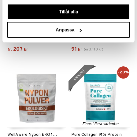
våra cookies vid fortsatt användande av vår webbplats.
Tillåt alla
Finns i flera varianter
Anpassa
O3
BioSalma Omega3 Forte 70% 1000mg
PUORI
BIOSALMA
207
91
113
fr.
kr
kr
(
ord.
kr
)
kampanj
-20%
Finns i flera varianter
WellAware Nypon EKO 1000 gram
Pure Collagen 91% Protein