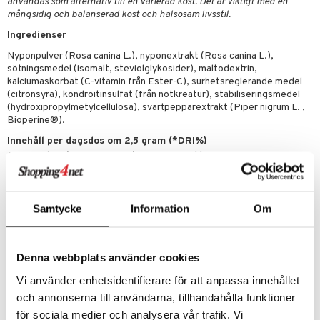
användas som alternativ till en varierad kost. Det är viktigt med en
cialprodukter
lbehör
hampo
g
tika
ersättning
mångsidig och balanserad kost och hälsosam livsstil.
elningen
cialprodukter
d
iner
Ingredienser
tik
par
, dusch & tvål
Nyponpulver (Rosa canina L.), nyponextrakt (Rosa canina L.),
tänder
sötningsmedel (isomalt, steviolglykosider), maltodextrin,
on
ylotion
kalciumaskorbat (C-vitamin från Ester-C), surhetsreglerande medel
(citronsyra), kondroitinsulfat (från nötkreatur), stabiliseringsmedel
o
d
taminer
(hydroxipropylmetylcellulosa), svartpepparextrakt (Piper nigrum L. ,
Bioperine®).
riska oljor
dd
Innehåll per dagsdos om 2,5 gram (*DRI%)
ppspeeling
ersun
Nyponpulver (Rosa canina L.)
700 mg**
produkter
Nyponextrakt (Rosa canina L.)
450 mg**
a
n utan sol
C-vitamin Ester-C
100 mg (125%)
Kondroitin
60 mg**
cialprodukter
par
Samtycke
Information
Om
Svartpepparextrakt Bioperine®
3 mg**
*DRI = % av dagligt referensintag
creme
**DRI ej fastställt
Denna webbplats använder cookies
Artikelnr
Vi använder enhetsidentifierare för att anpassa innehållet
HACC8-ME-300
och annonserna till användarna, tillhandahålla funktioner
för sociala medier och analysera vår trafik. Vi