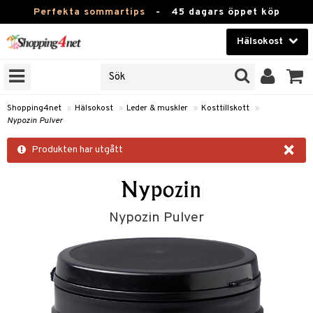
Perfekta sommartips
-
45 dagars öppet köp
Hälsokost
RKEN
Skönhet
JER
ODUKTER
Kontaktlinser
Shopping4net
»
Hälsokost
»
Leder & muskler
»
Kosttillskott
»
Nypozin Pulver
TKORT
Hälsokost
×
Produkten har utgått
Apotek
Fitness
Hem & Inredning
Nypozin Pulver
Leksaker, Barn & Baby
r
ntolerans
Varumärken
fettsyror
Kampanjer
ood
tsyror
or