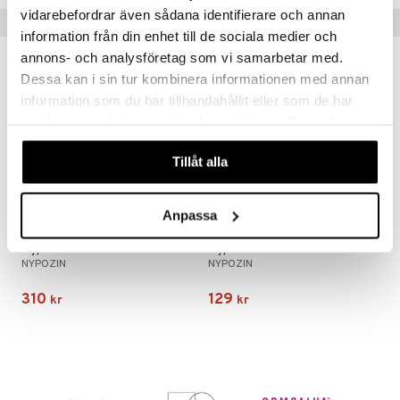
vidarebefordrar även sådana identifierare och annan
Tips till dig
information från din enhet till de sociala medier och
annons- och analysföretag som vi samarbetar med.
Dessa kan i sin tur kombinera informationen med annan
information som du har tillhandahållit eller som de har
samlat in när du har använt deras tjänster. Du godkänner
våra cookies vid fortsatt användande av vår webbplats.
Tillåt alla
Anpassa
Nypozin
Nypozin Joint Cream
NYPOZIN
NYPOZIN
310
129
kr
kr