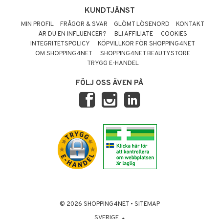
KUNDTJÄNST
MIN PROFIL
FRÅGOR & SVAR
GLÖMT LÖSENORD
KONTAKT
ÄR DU EN INFLUENCER?
BLI AFFILIATE
COOKIES
INTEGRITETSPOLICY
KÖPVILLKOR FÖR SHOPPING4NET
OM SHOPPING4NET
SHOPPING4NET BEAUTYSTORE
TRYGG E-HANDEL
FÖLJ OSS ÄVEN PÅ
© 2026 SHOPPING4NET
•
SITEMAP
SVERIGE