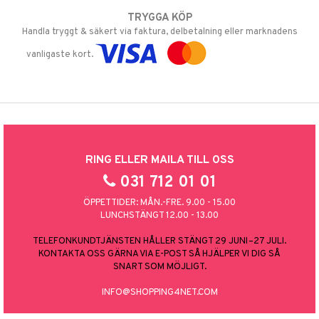
TRYGGA KÖP
Handla tryggt & säkert via faktura, delbetalning eller marknadens
vanligaste kort.
RING ELLER MAILA TILL OSS
031 712 01 01
ÖPPETTIDER: MÅN.-FRE. 9.00 - 15.00
LUNCHSTÄNGT 12.00 - 13.00
TELEFONKUNDTJÄNSTEN HÅLLER STÄNGT 29 JUNI–27 JULI.
KONTAKTA OSS GÄRNA VIA E-POST SÅ HJÄLPER VI DIG SÅ
SNART SOM MÖJLIGT.
INFO@SHOPPING4NET.COM