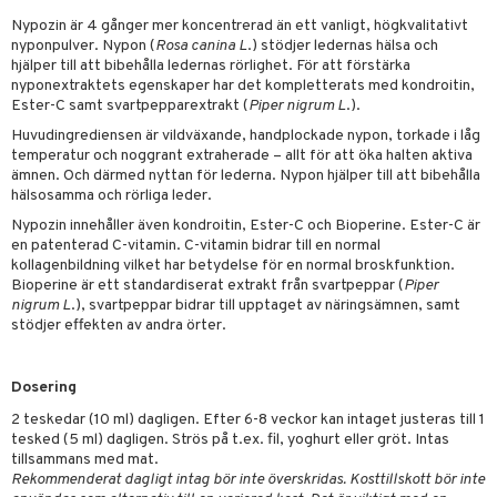
ndra
r
d
r
Nypozin är 4 gånger mer koncentrerad än ett vanligt, högkvalitativt
het & oro
nyponpulver. Nypon (
Rosa canina L
.) stödjer ledernas hälsa och
hjälper till att bibehålla ledernas rörlighet. För att förstärka
rodukter
r
ltning
m
nyponextraktets egenskaper har det kompletterats med kondroitin,
Ester-C samt svartpepparextrakt (
Piper nigrum L
.).
ng
glerande
Huvudingrediensen är vildväxande, handplockade nypon, torkade i låg
temperatur och noggrant extraherade – allt för att öka halten aktiva
d
frö & nötter
ium
ämnen. Och därmed nyttan för lederna. Nypon hjälper till att bibehålla
hälsovård
ing
ning
neraler
hälsosamma och rörliga leder.
Nypozin innehåller även kondroitin, Ester-C och Bioperine. Ester-C är
g & avgiftning
api
en patenterad C-vitamin. C-vitamin bidrar till en normal
kollagenbildning vilket har betydelse för en normal broskfunktion.
ygien
r & buljong
tare
Bioperine är ett standardiserat extrakt från svartpeppar (
Piper
nigrum L
.), svartpeppar bidrar till upptaget av näringsämnen, samt
kning
bak
e
svård
stödjer effekten av andra örter.
emer
r
fröpasta
dervinäger
Dosering
oncremer
fett
ndring
 fot
 & K
änst
2 teskedar (10 ml) dagligen. Efter 6-8 veckor kan intaget justeras till 1
produkter
vård
ood
d
danter
tesked (5 ml) dagligen. Strös på t.ex. fil, yoghurt eller gröt. Intas
 & svar
tillsammans med mat.
göring
ndvård
lsam
bränning
iner
Rekommenderat dagligt intag bör inte överskridas. Kosttillskott bör inte
produkt