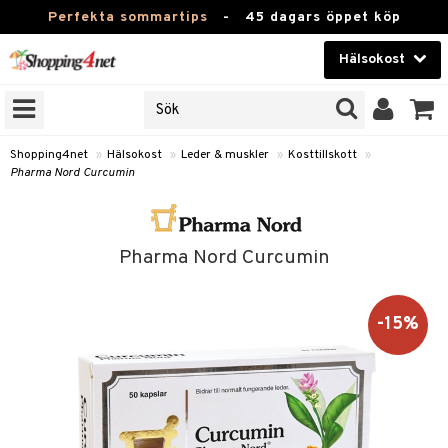
Perfekta sommartips
-
45 dagars öppet köp
Hälsokost
RKEN
Skönhet
JER
ODUKTER
Kontaktlinser
Shopping4net
»
Hälsokost
»
Leder & muskler
»
Kosttillskott
»
Pharma Nord Curcumin
TKORT
Hälsokost
Apotek
Pharma Nord Curcumin
Fitness
Hem & Inredning
-15%
Leksaker, Barn & Baby
r
ntolerans
Varumärken
fettsyror
Kampanjer
ood
tsyror
or