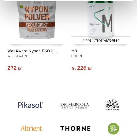
Finns i flera varianter
WellAware Nypon EKO 1000 gram
M3
WELLAWARE
PUORI
272
226
kr
fr.
kr