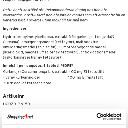
cialprodukter
lbehör
hampo
g
tika
ersättning
elningen
Detta är ett kosttillskott. Rekommenderad daglig dos bör inte
cialprodukter
d
iner
överskridas. Kosttillskott bör inte inte användas som ett alternativ till en
tik
varierad kost. Förvaras utom räckhåll för små barn.
par
, dusch & tvål
tänder
Ingredienser
on
ylotion
Hydroxipropylmetylcellulosa, extrakt från gurkmeja (Longvida®
o
Curcuma), emulgeringsmedel (fettsyror), maltodextrin,
d
taminer
emulgeringsmedel (sojalecitin), klumpförebyggande medel
riska oljor
(kiseldioxid, magnesiumsalter av fettsyror), antioxidationsmedel
dd
(askorbinsyraestrar av fettsyror)
ppspeeling
ersun
produkter
Innehåll per dagsdos: 1 tablett %DRI*
a
Gurkmeja (Curcuma longa L.), extrakt
400 mg Ej fastställt
n utan sol
- varav kurkuminoider
100 mg Ej fastställt
cialprodukter
par
*DRI: dagligt referensintag.
creme
Artikelnr
HC0Z0-PN-50
Lägsta pris senaste 30 dagarna: 233 kr