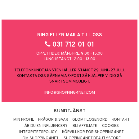
RING ELLER MAILA TILL OSS
031 712 01 01
ÖPPETTIDER: MÅN.-FRE. 9.00 - 15.00
LUNCHSTÄNGT 12.00 - 13.00
TELEFONKUNDTJÄNSTEN HÅLLER STÄNGT 29 JUNI–27 JULI.
KONTAKTA OSS GÄRNA VIA E-POST SÅ HJÄLPER VI DIG SÅ
SNART SOM MÖJLIGT.
INFO@SHOPPING4NET.COM
KUNDTJÄNST
MIN PROFIL
FRÅGOR & SVAR
GLÖMT LÖSENORD
KONTAKT
ÄR DU EN INFLUENCER?
BLI AFFILIATE
COOKIES
INTEGRITETSPOLICY
KÖPVILLKOR FÖR SHOPPING4NET
OM SHOPPING4NET
SHOPPING4NET BEAUTYSTORE