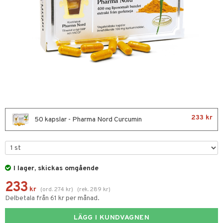
nor
d
 & mineral
tet & amning
ng
terie & PMS
tillskott
& naglar
tillskott
in
 ögon
ta
ggande & lindrande
kärl
ust
ust
ämpande
lskott
or
233 kr
nergi
äsa & hals
pigment
biloba
50 kapslar - Pharma Nord Curcumin
muskler
gar
ärkande
g
ämmande
erolsänkande
lskott
I lager, skickas omgående
fettsyror
ion
es
233
tsyror
el
kr
(
ord.
274
kr
)
(
rek.
289
kr
)
Delbetala från 61 kr per månad.
ot
tarm
LÄGG I KUNDVAGNEN