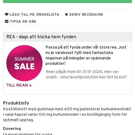
ndra
r
d
r
het & oro
LÄGG TILL PÅ ÖNSKELISTA
SKRIV RECENSION
rodukter
r
ltning
m
TIPSA EN VÄN
ng
glerande
REA - dags att klicka hem fynden
d
frö & nötter
ium
Passa på att fynda under vår stora rea. Just
nu är varuhuset fyllt med fantastiska
hälsovård
ing
ning
neraler
reapriser på mängder av spännande
g & avgiftning
api
produkter!
Rean pågår fram till 31/8-2026, men var
ygien
r & buljong
tare
snabb - dina favoritprodukter kan fort ta slut!
kning
bak
e
svård
TILL REAN »
emer
r
fröpasta
dervinäger
Produktinfo
oncremer
fett
ndring
 fot
 & K
Kosttillskott med gurkmeja med 400 mg patenterat kurkuminextrakt
änst
i varje kapsel varav 100 mg kurkuminoider i en biotillgänglig form för
produkter
vård
ood
d
danter
optimalt upptag.
 & svar
göring
ndvård
lsam
bränning
iner
Dosering
produkt
1 kapsel dagligen för vuxna.