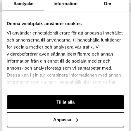
Samtycke
Information
Om
Populära produkter
kampanj
-20%
Denna webbplats använder cookies
Vi använder enhetsidentifierare för att anpassa innehållet
och annonserna till användarna, tillhandahålla funktioner
för sociala medier och analysera vår trafik. Vi
vidarebefordrar även sådana identifierare och annan
information från din enhet till de sociala medier och
annons- och analysföretag som vi samarbetar med.
Finns i flera varianter
Dessa kan i sin tur kombinera informationen med annan
information som du har tillhandahållit eller som de har
O3
BioSalma Omega3 Forte 70% 1000mg
PUORI
BIOSALMA
samlat in när du har använt deras tjänster. Du godkänner
våra cookies vid fortsatt användande av vår webbplats.
207
91
113
fr.
kr
kr
(
ord.
kr
)
Tillåt alla
Anpassa