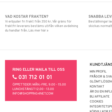
VAD KOSTAR FRAKTEN?
SNABBA LE
Vi erbjuder fri frakt från 350 kr. Vår gräns för
Beställningar la
fraktfri leverans bestäms utifån vilken avdelning
skickas normalt
du handlar från. Läs mer här »
KUNDTJÄN
RING ELLER MAILA TILL OSS
MIN PROFIL
031 712 01 01
FRÅGOR & SV
GLÖMT LÖSE
ÖPPETTIDER: MÅN.-FRE. 9.00 - 15.00
KONTAKT
LUNCHSTÄNGT 12.00 - 13.00
ÄR DU EN INF
INFO@SHOPPING4NET.COM
BLI AFFILIATE
COOKIES
INTEGRITETSP
KÖPVILLKOR F