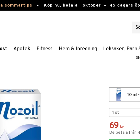
ta sommartips
-
Köp nu, betala i oktober -
45 dagars ö
ost
Apotek
Fitness
Hem & Inredning
Leksaker, Barn 
Sh
10 ml -
69
kr
Delbetala från 