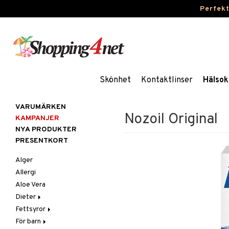
Perfek
Skönhet
Kontaktlinser
Hälsok
VARUMÄRKEN
Nozoil Original
KAMPANJER
NYA PRODUKTER
PRESENTKORT
Alger
Allergi
Aloe Vera
Dieter
Fettsyror
Glutenintolerans
För barn
LCHF
Marina fettsyror