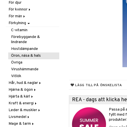
För djur
Raw Food
Veg fettsyror
Fettsyror
För kvinnor
Hudvård
För män
Vitamin & mineral
Graviditet & amning
Förkylning
Klimakterie & PMS
Näringstillskott
Näringstillskott
Övriga
C-vitamin
Övriga
Prostata
Förebyggande &
lindrande
Sex & lust
Sex & lust
Hostdämpande
Skelett
Öron, näsa & hals
Urinvägar
Övriga
Virushämmande
Vitlök
Hår, hud & naglar
LÄGG TILL PÅ ÖNSKELISTA
Hjärna & ögon
Hår
Hjärta & kärl
Kosttillskott
Fettsyror
REA - dags att klicka 
Kraft & energi
Sol & pigment
Minne
Ginkgo biloba
Passa på a
Leder & muskler
Ögon
Kärlstärkande
Ginseng
fyllt med 
Livsmedel
Kolesterolsänkande
Övriga
Kosttillskott
produkter
Mage & tarm
Marina fettsyror
Prestation
Utvärtes
Bars