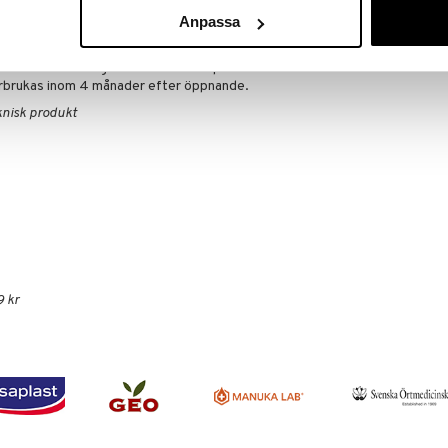
in genom näsan. Observera att oljan kommer ut ur
Anpassa
som ett spraymoln. Torka av spetsen på flaskan efter
sthatten.
ufttillträde och inga ovidkommande partiklar kan
förbrukas inom 4 månader efter öppnande.
knisk produkt
9 kr