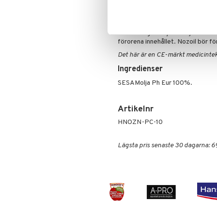
samtidigt som luft kraftigt dras 
Specialprodukter
Kroppspeeling
Aftersun
flaskan som en tunn stråle, inte 
Olja
Brun utan sol
användandet och sätt tillbaka pla
Specialprodukter
Läppar
Förslutningen skyddar oljan från l
förorena innehållet. Nozoil bör 
Solcreme
Det här är en CE-märkt medicinte
Ingredienser
SESAMolja Ph Eur 100%.
Artikelnr
HNOZN-PC-10
Lägsta pris senaste 30 dagarna: 6