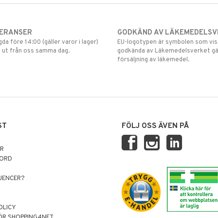
VERANSER
GODKÄND AV LÄKEMEDELSV
gda före 14:00 (gäller varor i lager)
EU-logotypen är symbolen som visar
 ut från oss samma dag.
godkända av Läkemedelsverket gä
försäljning av läkemedel.
ST
FÖLJ OSS ÄVEN PÅ
AR
NORD
LUENCER?
OLICY
ÖR SHOPPING4NET