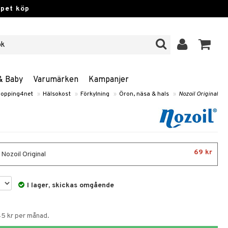
ppet köp
& Baby
Varumärken
Kampanjer
opping4net
»
Hälsokost
»
Förkylning
»
Öron, näsa & hals
»
Nozoil Original
69 kr
 Nozoil Original
I lager, skickas omgående
45 kr per månad.