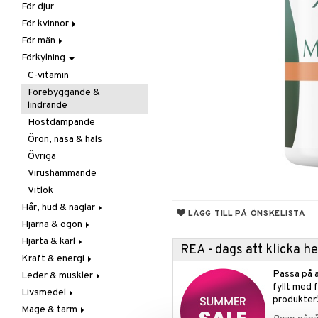
För djur
Raw Food
Veg fettsyror
Fettsyror
För kvinnor
Hudvård
För män
Vitamin & mineral
Graviditet & amning
Förkylning
Klimakterie & PMS
Näringstillskott
Näringstillskott
Övriga
C-vitamin
Övriga
Prostata
Förebyggande &
lindrande
Sex & lust
Sex & lust
Hostdämpande
Skelett
Öron, näsa & hals
Urinvägar
Övriga
Virushämmande
Vitlök
Hår, hud & naglar
LÄGG TILL PÅ ÖNSKELISTA
Hjärna & ögon
Hår
Hjärta & kärl
Kosttillskott
Fettsyror
REA - dags att klicka 
Kraft & energi
Sol & pigment
Minne
Ginkgo biloba
Passa på a
Leder & muskler
Ögon
Kärlstärkande
Ginseng
fyllt med 
Livsmedel
Kolesterolsänkande
Övriga
Kosttillskott
produkter
Mage & tarm
Marina fettsyror
Prestation
Utvärtes
Bars