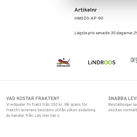
Specialprodukter
Kroppspeeling
Aftersun
Artikelnr
Olja
Brun utan sol
HM0Z0-AP-90
Specialprodukter
Läppar
Solcreme
Lägsta pris senaste 30 dagarna: 2
VAD KOSTAR FRAKTEN?
SNABBA LE
Vi erbjuder fri frakt från 350 kr. Vår gräns för
Beställningar la
fraktfri leverans bestäms utifån vilken avdelning
skickas normalt
du handlar från. Läs mer här »