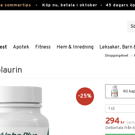
ta sommartips
-
Köp nu, betala i oktober -
45 dagars ö
ost
Apotek
Fitness
Hem & Inredning
Leksaker, Barn 
Shopping4net
»
laurin
90 kap
-25%
294
kr
(
ord
Delbetala från 