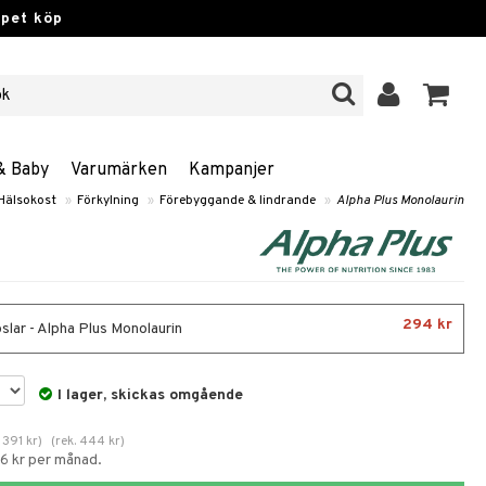
ppet köp
& Baby
Varumärken
Kampanjer
Hälsokost
»
Förkylning
»
Förebyggande & lindrande
»
Alpha Plus Monolaurin
294 kr
slar - Alpha Plus Monolaurin
I lager, skickas omgående
.
391
kr
)
(
rek.
444
kr
)
66 kr per månad.