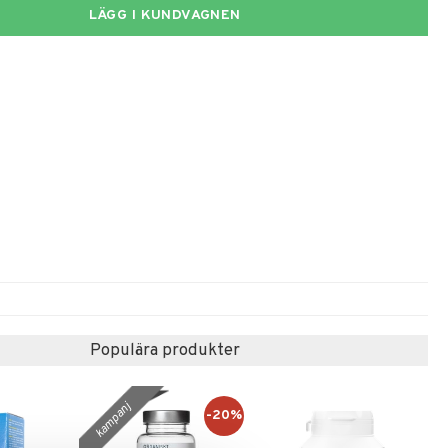
LÄGG I KUNDVAGNEN
Populära produkter
kampanj
-20%