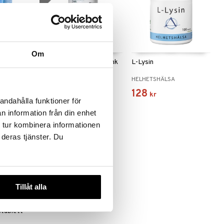
 varianter
Om
ir
Biosalma Organiskt Zink
L-Lysin
25mg
BIOSALMA
HELHETSHÄLSA
50
128
(
ord.
62
kr
)
kr
kr
andahålla funktioner för
n information från din enhet
 tur kombinera informationen
 deras tjänster. Du
Tillåt alla
stablett