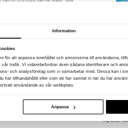
 fram till 31/8-2026, men var snabb - dina
ukter kan fort ta slut!
N »
Finns i flera
Information
Bio-Strath elix
glyceridester av laurinsyra, en fettsyra som
bröstmjölk. Laurinsyra i kokosolja (ca 50 % av
BIO-STRATH
cookies
t i bröstmjölk (ca 6 % av fettinnehållet).
179
fr.
kr
e för att anpassa innehållet och annonserna till användarna, tillh
vår trafik. Vi vidarebefordrar även sådana identifierare och anna
gen med måltid.
nnons- och analysföretag som vi samarbetar med. Dessa kan i sin
nderad daglig dos bör inte överskridas. Kosttillskott
har tillhandahållit eller som de har samlat in när du har använt
v till en varierad kost. Förvaras utom räckhåll för små
ortsatt användande av vår webbplats.
a), kapsel (veg. hydroxypropylmetylcellulosa),
Anpassa
ulosa).
Alg-Börje Hal