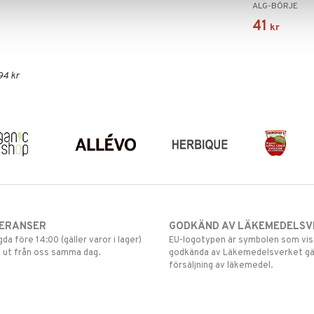
ALG-BÖRJE
41
kr
94 kr
VERANSER
GODKÄND AV LÄKEMEDELSV
gda före 14:00 (gäller varor i lager)
EU-logotypen är symbolen som visar
 ut från oss samma dag.
godkända av Läkemedelsverket gä
försäljning av läkemedel.