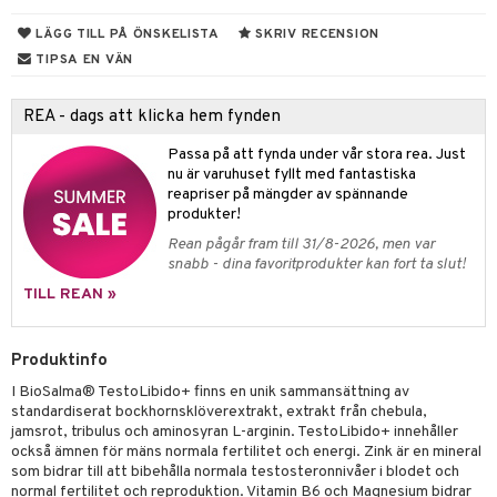
el
ämmande
erolsänkande
lskott
LÄGG TILL PÅ ÖNSKELISTA
SKRIV RECENSION
tarm
fettsyror
ion
es
TIPSA EN VÄN
r
tsyror
d
r
REA - dags att klicka hem fynden
het & oro
ot
Passa på att fynda under vår stora rea. Just
rodukter
ndra
r
ltning
m
nu är varuhuset fyllt med fantastiska
reapriser på mängder av spännande
ng
glerande
produkter!
d
frö & nötter
ium
Rean pågår fram till 31/8-2026, men var
snabb - dina favoritprodukter kan fort ta slut!
hälsovård
ing
ning
neraler
TILL REAN »
g & avgiftning
api
ygien
r & buljong
tare
Produktinfo
kning
bak
e
svård
I BioSalma® TestoLibido+ finns en unik sammansättning av
standardiserat bockhornsklöverextrakt, extrakt från chebula,
emer
r
fröpasta
dervinäger
jamsrot, tribulus och aminosyran L-arginin. TestoLibido+ innehåller
också ämnen för mäns normala fertilitet och energi. Zink är en mineral
oncremer
fett
ndring
 fot
 & K
som bidrar till att bibehålla normala testosteronnivåer i blodet och
änst
normal fertilitet och reproduktion. Vitamin B6 och Magnesium bidrar