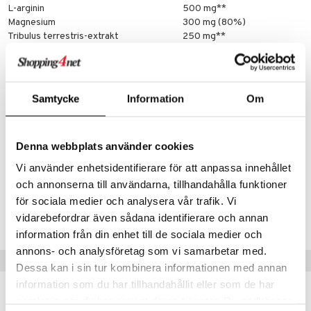
L-arginin
500 mg**
Magnesium
300 mg (80%)
Tribulus terrestris-extrakt
250 mg**
Terminalia chebula-extrakt
250 mg**
Jamsrot extrakt
50 mg**
Zink
15 mg (150%)
Vitamin B6
10 mg (714%)
Samtycke
Information
Om
Bioperine svartpepparextrakt
5 mg**
*DRI = Dagligt referensintag
**DRI ej fastställt
Denna webbplats använder cookies
Artikelnr
Vi använder enhetsidentifierare för att anpassa innehållet
och annonserna till användarna, tillhandahålla funktioner
HTM04-Y9-120
för sociala medier och analysera vår trafik. Vi
vidarebefordrar även sådana identifierare och annan
Lägsta pris senaste 30 dagarna: 142 kr
information från din enhet till de sociala medier och
annons- och analysföretag som vi samarbetar med.
Tips till dig
Dessa kan i sin tur kombinera informationen med annan
information som du har tillhandahållit eller som de har
samlat in när du har använt deras tjänster. Du godkänner