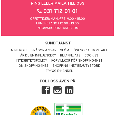
RING ELLER MAILA TILL OSS
031 712 01 01
ÖPPETTIDER: MÅN.-FRE. 9.00 - 15.00
LUNCHSTÄNGT 12.00 - 13.00
INFO@SHOPPING4NET.COM
KUNDTJÄNST
MIN PROFIL
FRÅGOR & SVAR
GLÖMT LÖSENORD
KONTAKT
ÄR DU EN INFLUENCER?
BLI AFFILIATE
COOKIES
INTEGRITETSPOLICY
KÖPVILLKOR FÖR SHOPPING4NET
OM SHOPPING4NET
SHOPPING4NET BEAUTYSTORE
TRYGG E-HANDEL
FÖLJ OSS ÄVEN PÅ