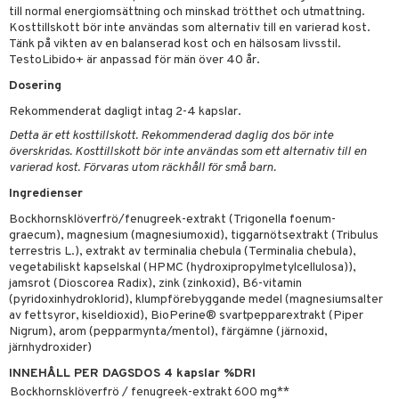
produkter
vård
ood
d
danter
till normal energiomsättning och minskad trötthet och utmattning.
 & svar
Kosttillskott bör inte användas som alternativ till en varierad kost.
göring
ndvård
lsam
bränning
iner
Tänk på vikten av en balanserad kost och en hälsosam livsstil.
produkt
TestoLibido+ är anpassad för män över 40 år.
cialprodukter
lbehör
hampo
g
tika
ersättning
elningen
Dosering
cialprodukter
d
iner
Rekommenderat dagligt intag 2-4 kapslar.
tik
par
, dusch & tvål
tänder
Detta är ett kosttillskott. Rekommenderad daglig dos bör inte
överskridas. Kosttillskott bör inte användas som ett alternativ till en
on
ylotion
varierad kost. Förvaras utom räckhåll för små barn.
o
Ingredienser
d
taminer
Bockhornsklöverfrö/fenugreek-extrakt (Trigonella foenum-
riska oljor
dd
graecum), magnesium (magnesiumoxid), tiggarnötsextrakt (Tribulus
terrestris L.), extrakt av terminalia chebula (Terminalia chebula),
ppspeeling
ersun
produkter
vegetabiliskt kapselskal (HPMC (hydroxipropylmetylcellulosa)),
jamsrot (Dioscorea Radix), zink (zinkoxid), B6-vitamin
a
n utan sol
(pyridoxinhydroklorid), klumpförebyggande medel (magnesiumsalter
cialprodukter
av fettsyror, kiseldioxid), BioPerine® svartpepparextrakt (Piper
par
Nigrum), arom (pepparmynta/mentol), färgämne (järnoxid,
järnhydroxider)
creme
INNEHÅLL PER DAGSDOS 4 kapslar %DRI
Bockhornsklöverfrö / fenugreek-extrakt
600 mg**