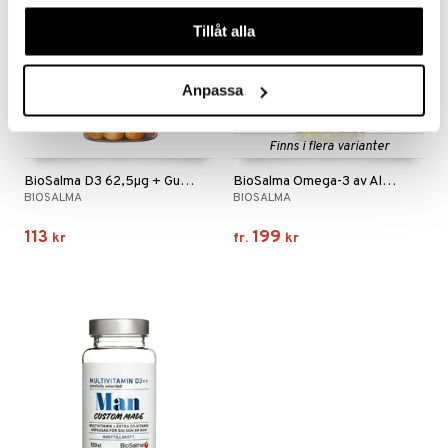
våra cookies vid fortsatt användande av vår webbplats.
Tillåt alla
Anpassa
Finns i flera varianter
BioSalma D3 62,5µg + Gurkmeja Ingefära
BioSalma Omega-3 av Alg 375mg DHA/EPA
BIOSALMA
BIOSALMA
113
199
kr
fr.
kr