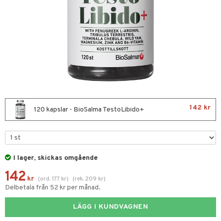
nor
d
 & mineral
tet & amning
terie & PMS
tillskott
tillskott
ta
ust
lust
142 kr
120 kapslar - BioSalma TestoLibido+
ng
gar
& naglar
in
 ögon
ggande & lindrande
I lager, skickas omgående
kärl
ämpande
lskott
or
142
kr
(
ord.
177
kr
)
(
rek.
209
kr
)
nergi
äsa & hals
pigment
biloba
Delbetala från 52 kr per månad.
muskler
ärkande
g
LÄGG I KUNDVAGNEN