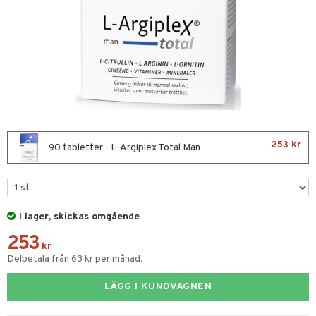
nor
d
 & mineral
tet & amning
terie & PMS
tillskott
tillskott
ta
ust
lust
253 kr
90 tabletter - L-Argiplex Total Man
ng
gar
& naglar
in
I lager, skickas omgående
 ögon
ggande & lindrande
253
kärl
ämpande
lskott
or
kr
Delbetala från 63 kr per månad.
nergi
äsa & hals
pigment
biloba
LÄGG I KUNDVAGNEN
muskler
ärkande
g