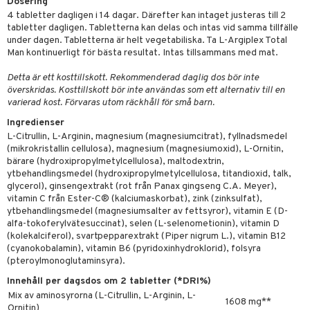
Dosering
produkter
vård
ood
d
danter
4 tabletter dagligen i 14 dagar. Därefter kan intaget justeras till 2
 & svar
göring
tabletter dagligen. Tabletterna kan delas och intas vid samma tillfälle
ndvård
lsam
bränning
iner
under dagen. Tabletterna är helt vegetabiliska. Ta L-Argiplex Total
produkt
cialprodukter
lbehör
Man kontinuerligt för bästa resultat. Intas tillsammans med mat.
hampo
g
tika
ersättning
elningen
cialprodukter
Detta är ett kosttillskott. Rekommenderad daglig dos bör inte
d
iner
överskridas. Kosttillskott bör inte användas som ett alternativ till en
tik
par
, dusch & tvål
varierad kost. Förvaras utom räckhåll för små barn.
tänder
Ingredienser
on
ylotion
L-Citrullin, L-Arginin, magnesium (magnesiumcitrat), fyllnadsmedel
(mikrokristallin cellulosa), magnesium (magnesiumoxid), L-Ornitin,
o
d
taminer
bärare (hydroxipropylmetylcellulosa), maltodextrin,
riska oljor
ytbehandlingsmedel (hydroxipropylmetylcellulosa, titandioxid, talk,
dd
glycerol), ginsengextrakt (rot från Panax gingseng C.A. Meyer),
ppspeeling
vitamin C från Ester-C® (kalciumaskorbat), zink (zinksulfat),
ersun
produkter
ytbehandlingsmedel (magnesiumsalter av fettsyror), vitamin E (D-
a
n utan sol
alfa-tokoferylvätesuccinat), selen (L-selenometionin), vitamin D
(kolekalciferol), svartpepparextrakt (Piper nigrum L.), vitamin B12
cialprodukter
par
(cyanokobalamin), vitamin B6 (pyridoxinhydroklorid), folsyra
(pteroylmonoglutaminsyra).
creme
Innehåll per dagsdos om 2 tabletter (*DRI%)
Mix av aminosyrorna (L-Citrullin, L-Arginin, L-
1608 mg**
Ornitin)