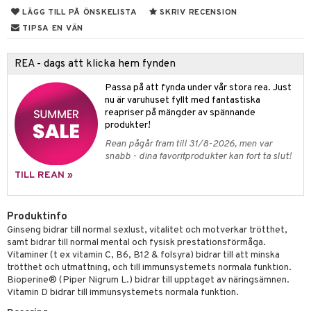
el
ämmande
erolsänkande
lskott
LÄGG TILL PÅ ÖNSKELISTA
SKRIV RECENSION
tarm
fettsyror
ion
es
TIPSA EN VÄN
r
tsyror
d
r
REA - dags att klicka hem fynden
het & oro
ot
Passa på att fynda under vår stora rea. Just
rodukter
ndra
r
ltning
m
nu är varuhuset fyllt med fantastiska
reapriser på mängder av spännande
ng
glerande
produkter!
Rean pågår fram till 31/8-2026, men var
d
frö & nötter
ium
snabb - dina favoritprodukter kan fort ta slut!
hälsovård
ing
ning
neraler
TILL REAN »
g & avgiftning
api
Produktinfo
ygien
r & buljong
tare
Ginseng bidrar till normal sexlust, vitalitet och motverkar trötthet,
samt bidrar till normal mental och fysisk prestationsförmåga.
kning
bak
e
svård
Vitaminer (t ex vitamin C, B6, B12 & folsyra) bidrar till att minska
trötthet och utmattning, och till immunsystemets normala funktion.
emer
r
fröpasta
dervinäger
Bioperine® (Piper Nigrum L.) bidrar till upptaget av näringsämnen.
oncremer
Vitamin D bidrar till immunsystemets normala funktion.
fett
ndring
 fot
 & K
änst