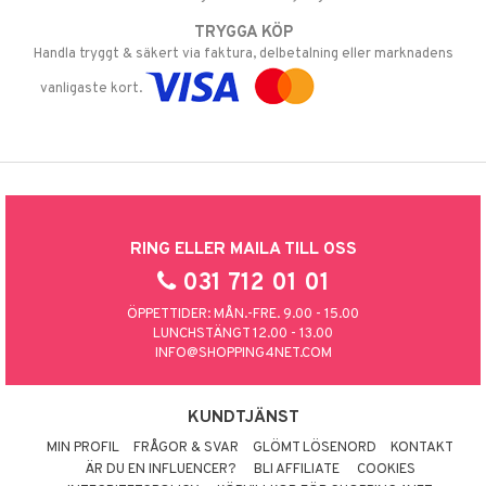
TRYGGA KÖP
Handla tryggt & säkert via faktura, delbetalning eller marknadens
vanligaste kort.
RING ELLER MAILA TILL OSS
031 712 01 01
ÖPPETTIDER: MÅN.-FRE. 9.00 - 15.00
LUNCHSTÄNGT 12.00 - 13.00
INFO@SHOPPING4NET.COM
KUNDTJÄNST
MIN PROFIL
FRÅGOR & SVAR
GLÖMT LÖSENORD
KONTAKT
ÄR DU EN INFLUENCER?
BLI AFFILIATE
COOKIES