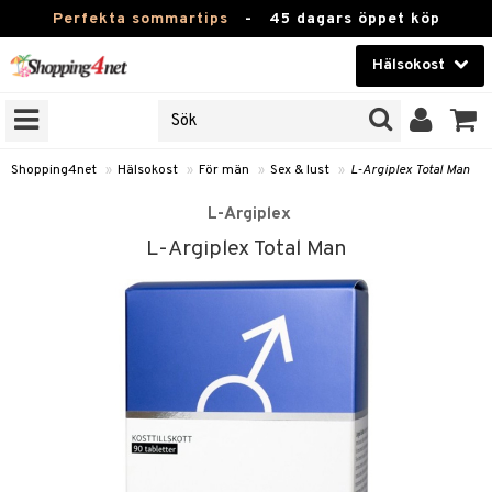
Perfekta sommartips
-
45 dagars öppet köp
Hälsokost
RKEN
Skönhet
JER
ODUKTER
Kontaktlinser
Shopping4net
»
Hälsokost
»
För män
»
Sex & lust
»
L-Argiplex Total Man
TKORT
Hälsokost
L-Argiplex
L-Argiplex Total Man
Apotek
Fitness
Hem & Inredning
Leksaker, Barn & Baby
r
ntolerans
Varumärken
fettsyror
Kampanjer
ood
tsyror
or