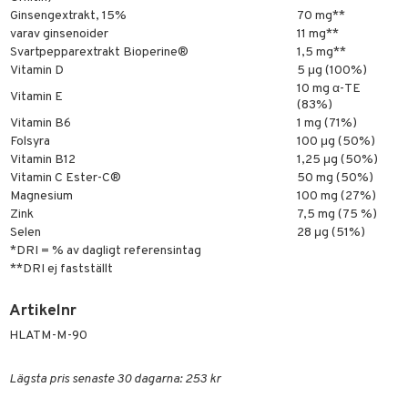
Ginsengextrakt, 15%
70 mg**
varav ginsenoider
11 mg**
Svartpepparextrakt Bioperine®
1,5 mg**
Vitamin D
5 μg (100%)
10 mg α-TE
Vitamin E
(83%)
Vitamin B6
1 mg (71%)
Folsyra
100 μg (50%)
Vitamin B12
1,25 μg (50%)
Vitamin C Ester-C®
50 mg (50%)
Magnesium
100 mg (27%)
Zink
7,5 mg (75 %)
Selen
28 μg (51%)
*DRI = % av dagligt referensintag
**DRI ej fastställt
Artikelnr
HLATM-M-90
Lägsta pris senaste 30 dagarna: 253 kr