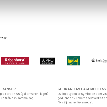
79 kr
VERANSER
GODKÄND AV LÄKEMEDELSV
gda före 14:00 (gäller varor i lager)
EU-logotypen är symbolen som visar
 ut från oss samma dag.
godkända av Läkemedelsverket gä
försäljning av läkemedel.