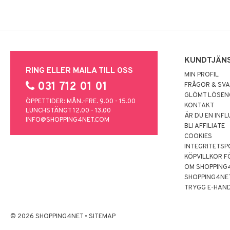
KUNDTJÄN
RING ELLER MAILA TILL OSS
MIN PROFIL
031 712 01 01
FRÅGOR & SV
GLÖMT LÖSE
ÖPPETTIDER: MÅN.-FRE. 9.00 - 15.00
KONTAKT
LUNCHSTÄNGT 12.00 - 13.00
ÄR DU EN INF
INFO@SHOPPING4NET.COM
BLI AFFILIATE
COOKIES
INTEGRITETSP
KÖPVILLKOR F
OM SHOPPING
SHOPPING4NE
TRYGG E-HAN
© 2026 SHOPPING4NET
•
SITEMAP