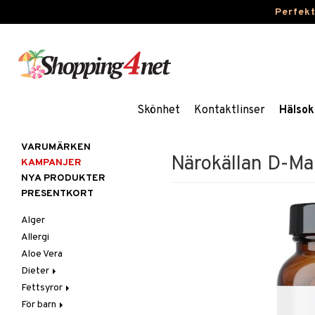
Perfek
Skönhet
Kontaktlinser
Hälsok
VARUMÄRKEN
Närokällan D-Ma
KAMPANJER
NYA PRODUKTER
PRESENTKORT
Alger
Allergi
Aloe Vera
Dieter
Fettsyror
Glutenintolerans
För barn
LCHF
Marina fettsyror