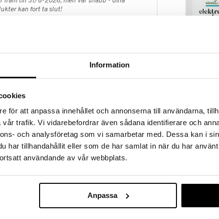
 fram till 31/8-2026, men var snabb - dina
ukter kan fort ta slut!
N »
Närokällan
Information
annat förekommer i tranbär. Här tillsammans med
Elektrolytpulv
C-vitamin bidrar till immunsystemets normala
NÄROKÄLLAN
249
kr
cookies
e för att anpassa innehållet och annonserna till användarna, tillh
vår trafik. Vi vidarebefordrar även sådana identifierare och anna
du är gravid eller ammande. Produkten är endast
orkpåse som ej bör förtäras. Färgförändringar kan
nnons- och analysföretag som vi samarbetar med. Dessa kan i sin
har tillhandahållit eller som de har samlat in när du har använt
ortsatt användande av vår webbplats.
extrakt (Vaccinium Macrocarpon), kapsel
vitamin (natrium-L-askorbat), leucin.
pslar)
Anpassa