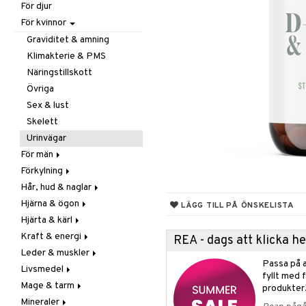
För djur
Raw Food
Veg fettsyror
Fettsyror
För kvinnor
Hudvård
Vitamin & mineral
Graviditet & amning
Klimakterie & PMS
Näringstillskott
Övriga
Sex & lust
Skelett
Urinvägar
För män
Förkylning
Näringstillskott
Hår, hud & naglar
Övriga
C-vitamin
Hjärna & ögon
Prostata
Förebyggande &
Hår
LÄGG TILL PÅ ÖNSKELISTA
lindrande
Hjärta & kärl
Sex & lust
Kosttillskott
Fettsyror
Hostdämpande
Kraft & energi
Sol & pigment
Minne
Ginkgo biloba
REA - dags att klicka 
Öron, näsa & hals
Leder & muskler
Ögon
Kärlstärkande
Ginseng
Passa på a
Övriga
Livsmedel
Kolesterolsänkande
Övriga
Kosttillskott
fyllt med 
Virushämmande
Mage & tarm
Marina fettsyror
Prestation
Utvärtes
Bars
produkter
Vitlök
Mineraler
Veg fettsyror
Q-10
Choklad
Drycker