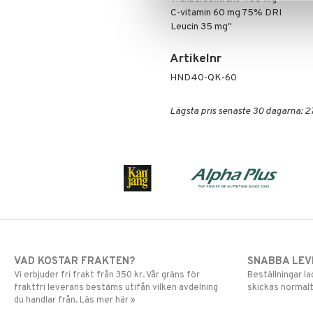
Specialprodukter
Kroppspeeling
Aftersun
C-vitamin 60 mg 75% DRI
Olja
Brun utan sol
Leucin 35 mg"
Specialprodukter
Läppar
Solcreme
Artikelnr
HND40-QK-60
Lägsta pris senaste 30 dagarna: 2
VAD KOSTAR FRAKTEN?
SNABBA LE
Vi erbjuder fri frakt från 350 kr. Vår gräns för
Beställningar la
fraktfri leverans bestäms utifån vilken avdelning
skickas normalt
du handlar från. Läs mer här »