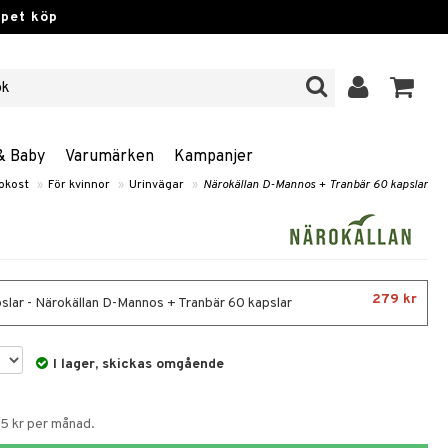
ppet köp
& Baby
Varumärken
Kampanjer
okost
»
För kvinnor
»
Urinvägar
»
Närokällan D-Mannos + Tranbär 60 kapslar
279 kr
slar - Närokällan D-Mannos + Tranbär 60 kapslar
I lager, skickas omgående
65 kr per månad.