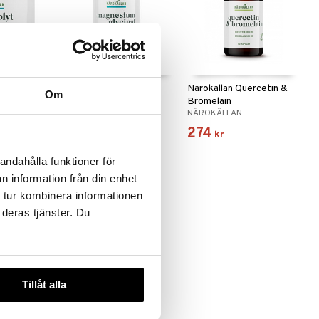
Närokällan
Närokällan Quercetin &
Om
er
Magnesiumglycinat
Bromelain
NÄROKÄLLAN
NÄROKÄLLAN
166
274
kr
kr
andahålla funktioner för
n information från din enhet
 tur kombinera informationen
 deras tjänster. Du
Tillåt alla