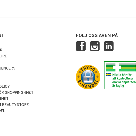
ST
FÖLJ OSS ÄVEN PÅ
AR
NORD
LUENCER?
OLICY
ÖR SHOPPING4NET
4NET
T BEAUTYSTORE
DEL