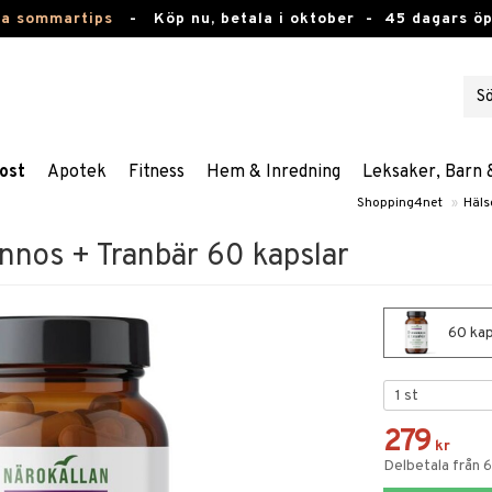
ta sommartips
-
Köp nu, betala i oktober -
45 dagars ö
ost
Apotek
Fitness
Hem & Inredning
Leksaker, Barn 
Shopping4net
»
Häls
nnos + Tranbär 60 kapslar
60 kap
279
kr
Delbetala från 