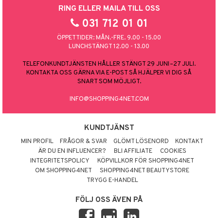
RING ELLER MAILA TILL OSS
031 712 01 01
ÖPPETTIDER: MÅN.-FRE. 9.00 - 15.00
LUNCHSTÄNGT 12.00 - 13.00
TELEFONKUNDTJÄNSTEN HÅLLER STÄNGT 29 JUNI–27 JULI.
KONTAKTA OSS GÄRNA VIA E-POST SÅ HJÄLPER VI DIG SÅ
SNART SOM MÖJLIGT.
INFO@SHOPPING4NET.COM
KUNDTJÄNST
MIN PROFIL
FRÅGOR & SVAR
GLÖMT LÖSENORD
KONTAKT
ÄR DU EN INFLUENCER?
BLI AFFILIATE
COOKIES
INTEGRITETSPOLICY
KÖPVILLKOR FÖR SHOPPING4NET
OM SHOPPING4NET
SHOPPING4NET BEAUTYSTORE
TRYGG E-HANDEL
FÖLJ OSS ÄVEN PÅ