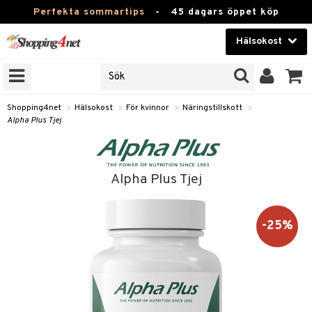
Perfekta sommartips
-
45 dagars öppet köp
Hälsokost
RKEN
Skönhet
JER
ODUKTER
Kontaktlinser
Shopping4net
»
Hälsokost
»
För kvinnor
»
Näringstillskott
»
Alpha Plus Tjej
TKORT
Hälsokost
Apotek
Alpha Plus Tjej
Fitness
Hem & Inredning
-25%
Leksaker, Barn & Baby
r
ntolerans
Varumärken
fettsyror
Kampanjer
ood
tsyror
or