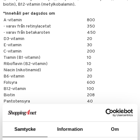
cialprodukter
par
biotin), B12-vitamin (metylkobalamin).
"Innehåll per dagsdos om
creme
A-vitamin
800
- varav från retinylacetat
350
- varav från betakaroten
450
D3-vitamin
20
E-vitamin
30
C-vitamin
200
Tiamin (B1-vitamin)
10
Riboflavin (B2-vitamin)
10
Niacin (nikotinamid)
20
B6-vitamin
20
Folsyra
600
B12-vitamin
100
Biotin
208
Pantotensyra
40
Kalcium
200
Magnesium
200
Järn
10
Zink
20
Samtycke
Information
Om
Koppar
1,2
Mangan
2