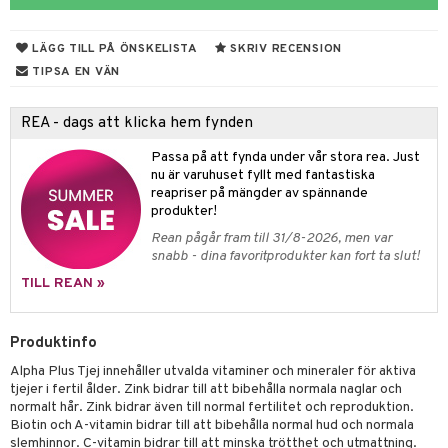
kärl
ust
ämpande
lskott
or
nergi
äsa & hals
pigment
biloba
LÄGG TILL PÅ ÖNSKELISTA
SKRIV RECENSION
muskler
ärkande
g
TIPSA EN VÄN
el
ämmande
erolsänkande
lskott
REA - dags att klicka hem fynden
tarm
fettsyror
ion
es
Passa på att fynda under vår stora rea. Just
nu är varuhuset fyllt med fantastiska
r
tsyror
d
r
reapriser på mängder av spännande
het & oro
ot
produkter!
Rean pågår fram till 31/8-2026, men var
rodukter
ndra
r
ltning
m
snabb - dina favoritprodukter kan fort ta slut!
ng
glerande
TILL REAN »
d
frö & nötter
ium
Produktinfo
hälsovård
ing
ning
neraler
Alpha Plus Tjej innehåller utvalda vitaminer och mineraler för aktiva
g & avgiftning
api
tjejer i fertil ålder. Zink bidrar till att bibehålla normala naglar och
normalt hår. Zink bidrar även till normal fertilitet och reproduktion.
ygien
r & buljong
tare
Biotin och A-vitamin bidrar till att bibehålla normal hud och normala
slemhinnor. C-vitamin bidrar till att minska trötthet och utmattning.