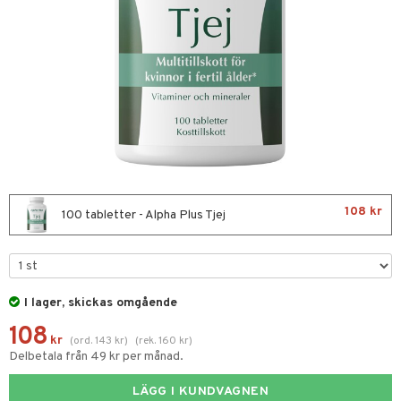
nor
d
 & mineral
tet & amning
terie & PMS
tillskott
ust
108 kr
100 tabletter - Alpha Plus Tjej
gar
I lager, skickas omgående
ng
tillskott
108
& naglar
in
kr
(
ord.
143
kr
)
(
rek.
160
kr
)
Delbetala från 49 kr per månad.
 ögon
ta
ggande & lindrande
LÄGG I KUNDVAGNEN