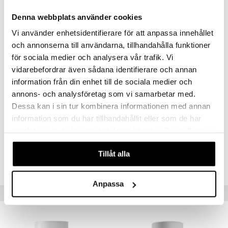
Selen
100
Denna webbplats använder cookies
Krom
200
Molybden
100
Vi använder enhetsidentifierare för att anpassa innehållet
Jod
75
och annonserna till användarna, tillhandahålla funktioner
Bor
1,6
för sociala medier och analysera vår trafik. Vi
Apelsinextrakt 7:1
55
vidarebefordrar även sådana identifierare och annan
varav citrusbioflavonoider
33
Inositol
24
information från din enhet till de sociala medier och
Kolin
8,4
annons- och analysföretag som vi samarbetar med.
* Dagligt referensintag (DRI) ej fastställt."
Dessa kan i sin tur kombinera informationen med annan
information som du har tillhandahållit eller som de har
Artikelnr
samlat in när du har använt deras tjänster. Du godkänner
HTJV3-AP-100
våra cookies vid fortsatt användande av vår webbplats.
Tillåt alla
Lägsta pris senaste 30 dagarna: 108 kr
Anpassa
Tips till dig