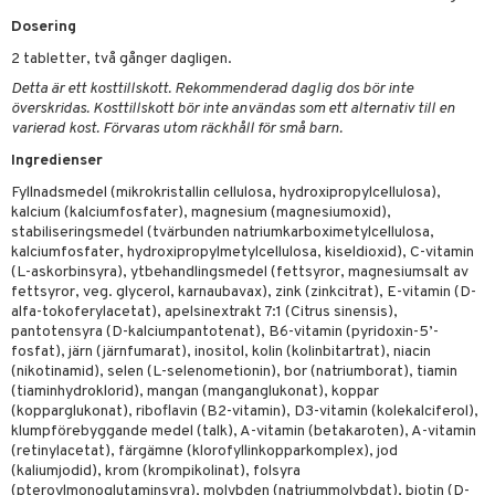
kning
bak
e
svård
Dosering
emer
r
fröpasta
dervinäger
2 tabletter, två gånger dagligen.
oncremer
fett
ndring
 fot
 & K
Detta är ett kosttillskott. Rekommenderad daglig dos bör inte
änst
överskridas. Kosttillskott bör inte användas som ett alternativ till en
produkter
vård
ood
d
danter
varierad kost. Förvaras utom räckhåll för små barn.
 & svar
göring
Ingredienser
ndvård
lsam
bränning
iner
produkt
Fyllnadsmedel (mikrokristallin cellulosa, hydroxipropylcellulosa),
cialprodukter
lbehör
hampo
g
tika
ersättning
kalcium (kalciumfosfater), magnesium (magnesiumoxid),
elningen
stabiliseringsmedel (tvärbunden natriumkarboximetylcellulosa,
cialprodukter
d
iner
kalciumfosfater, hydroxipropylmetylcellulosa, kiseldioxid), C-vitamin
tik
(L-askorbinsyra), ytbehandlingsmedel (fettsyror, magnesiumsalt av
par
, dusch & tvål
tänder
fettsyror, veg. glycerol, karnaubavax), zink (zinkcitrat), E-vitamin (D-
alfa-tokoferylacetat), apelsinextrakt 7:1 (Citrus sinensis),
on
ylotion
pantotensyra (D-kalciumpantotenat), B6-vitamin (pyridoxin-5’-
fosfat), järn (järnfumarat), inositol, kolin (kolinbitartrat), niacin
o
d
taminer
(nikotinamid), selen (L-selenometionin), bor (natriumborat), tiamin
(tiaminhydroklorid), mangan (manganglukonat), koppar
riska oljor
dd
(kopparglukonat), riboflavin (B2-vitamin), D3-vitamin (kolekalciferol),
ppspeeling
klumpförebyggande medel (talk), A-vitamin (betakaroten), A-vitamin
ersun
produkter
(retinylacetat), färgämne (klorofyllinkopparkomplex), jod
a
(kaliumjodid), krom (krompikolinat), folsyra
n utan sol
(pteroylmonoglutaminsyra), molybden (natriummolybdat), biotin (D-