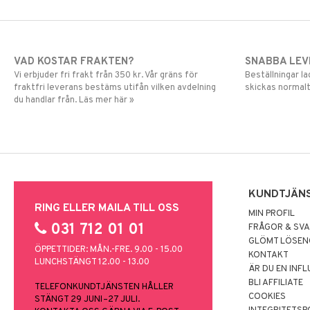
VAD KOSTAR FRAKTEN?
SNABBA LE
Vi erbjuder fri frakt från 350 kr. Vår gräns för
Beställningar la
fraktfri leverans bestäms utifån vilken avdelning
skickas normalt
du handlar från. Läs mer här »
KUNDTJÄN
RING ELLER MAILA TILL OSS
MIN PROFIL
031 712 01 01
FRÅGOR & SV
GLÖMT LÖSE
ÖPPETTIDER: MÅN.-FRE. 9.00 - 15.00
KONTAKT
LUNCHSTÄNGT 12.00 - 13.00
ÄR DU EN INF
BLI AFFILIATE
TELEFONKUNDTJÄNSTEN HÅLLER
COOKIES
STÄNGT 29 JUNI–27 JULI.