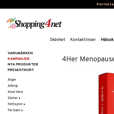
Perfekta
Skönhet
Kontaktlinser
Hälsok
VARUMÄRKEN
4Her Menopaus
KAMPANJER
NYA PRODUKTER
PRESENTKORT
Alger
Allergi
Aloe Vera
Dieter
Fettsyror
Glutenintolerans
För barn
LCHF
Marina fettsyror