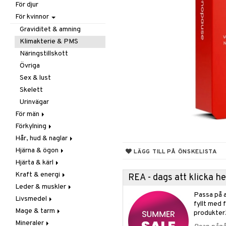
För djur
Raw Food
Veg fettsyror
Fettsyror
För kvinnor
Hudvård
Vitamin & mineral
Graviditet & amning
Klimakterie & PMS
Näringstillskott
Övriga
Sex & lust
Skelett
Urinvägar
För män
Förkylning
Näringstillskott
Hår, hud & naglar
Övriga
C-vitamin
Hjärna & ögon
Prostata
Förebyggande &
Hår
LÄGG TILL PÅ ÖNSKELISTA
lindrande
Hjärta & kärl
Sex & lust
Kosttillskott
Fettsyror
Hostdämpande
Kraft & energi
Sol & pigment
Minne
Ginkgo biloba
REA - dags att klicka 
Öron, näsa & hals
Leder & muskler
Ögon
Kärlstärkande
Ginseng
Passa på a
Övriga
Livsmedel
Kolesterolsänkande
Övriga
Kosttillskott
fyllt med 
Virushämmande
Mage & tarm
Marina fettsyror
Prestation
Utvärtes
Bars
produkter
Vitlök
Mineraler
Veg fettsyror
Q-10
Choklad
Drycker