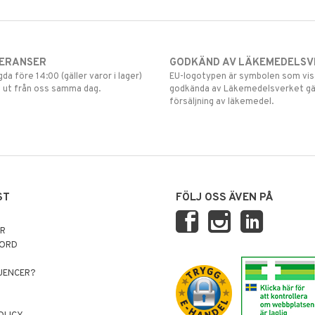
VERANSER
GODKÄND AV LÄKEMEDELSV
gda före 14:00 (gäller varor i lager)
EU-logotypen är symbolen som visar
 ut från oss samma dag.
godkända av Läkemedelsverket gä
försäljning av läkemedel.
ST
FÖLJ OSS ÄVEN PÅ
AR
NORD
LUENCER?