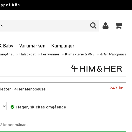
öppet köp
& Baby
Varumärken
Kampanjer
ping4net
»
Hälsokost
»
För kvinnor
»
Klimakterie & PMS
»
4Her Menopause
247 kr
letter - 4Her Menopause
I lager, skickas omgående
62 kr per månad.