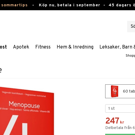
 sommartips
-
Köp nu, betala i september -
45 dagars 
ost
Apotek
Fitness
Hem & Inredning
Leksaker, Barn 
Shop
e
60 tab
247
kr
Delbetala från 