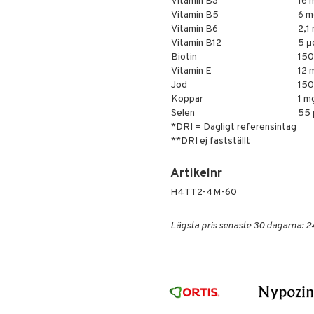
Vitamin B3
16 
Vitamin B5
6 m
Vitamin B6
2,1
Vitamin B12
5 μ
Biotin
150
Vitamin E
12 
Jod
150
Koppar
1 m
Selen
55 
*DRI = Dagligt referensintag
**DRI ej fastställt
Artikelnr
H4TT2-4M-60
Lägsta pris senaste 30 dagarna: 2