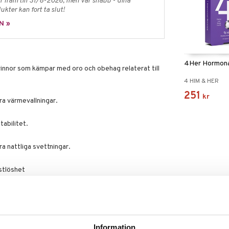
 fram till 31/8-2026, men var snabb - dina
ukter kan fort ta slut!
N »
4Her Hormona
innor som kämpar med oro och obehag relaterat till
4 HIM & HER
251
kr
era värmevallningar.
tabilitet.
ra nattliga svettningar.
astlöshet
letter.
nderad daglig dos bör inte överskridas. Kosttillskott
v till en varierad kost. Förvaras utom räckhåll för små
Information