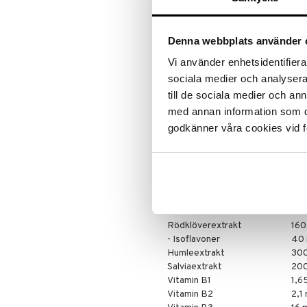
Specialprodukter
Kroppspeeling
Aftersun
barn. Bör ej användas av barn unde
Olja
Brun utan sol
Specialprodukter
Läppar
Skall inte användas av barn under 
Denna webbplats använder 
Solcreme
Ingredienser
Vi använder enhetsidentifierar
Fyllnadsmedel (mikrokristallin cel
sociala medier och analysera 
lupulus
), salviaextrakt (
Salvia offi
till de sociala medier och a
klumpförebyggande medel (tvärbu
magnesiumsalter av fettsyror), s
med annan information som du 
niacin/vitamin B3 (nikotinamid), 
godkänner våra cookies vid f
pantotensyra/vitamin B5 (kalcium
vitamin B6 (pyridoxinhydroklorid),
(tiaminhydroklorid), vitamin B12 
biotin,ytbehandlingsmedel (hydro
(kalciumkarbonat)).
Innehåll per dagsdos om 2 
Rödklöverextrakt
160
- Isoflavoner
40
Humleextrakt
30
Salviaextrakt
20
Vitamin B1
1,6
Vitamin B2
2,1