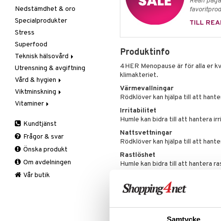
Rean pågår
Nedstämdhet & oro
Rosenrot
Diverse
Fibrer
Järn
favoritprod
Specialprodukter
Schizandra
Drycker
Matsmältning
Kalcium
TILL REA
Stress
Förvaring
Syrareglerande
Krom
Superfood
Frukt, frö & nötter
Tarm
Magnesium
Produktinfo
Teknisk hälsovård
Groddning
Utrensning
Multimineraler
4HER Menopause är för alla er kv
Utrensning & avgiftning
Kokos
Övriga
Ljusterapi
klimakteriet.
Vård & hygien
Kryddor & buljong
Selen
Luftfuktare
Värmevallningar
Viktminskning
Mjöl & bak
Zink
Massage
Ansiktsvård
Rödklöver kan hjälpa till att hant
Vitaminer
Nöt-& fröpasta
Övrigt
Giftset
Äppelcidervinäger
Cremer
Irritabilitet
Olja & fett
Smärtlindring
Hand & fot
Bars
A, D, E & K
Ögoncremer
Humle kan bidra till att hantera irri
Kundtjänst
Raw Food
Hårvård
Fasta
Antioxidanter
Rakprodukter
Fotvård
Nattsvettningar
Frågor & svar
Snacks
Intim
Fettförbränning
B vitaminer
Rengöring
Handvård
Balsam
Rödklöver kan hjälpa till att hante
Önska produkt
Sötning
Kosmetika
Måltidsersättning
Barn
Specialprodukter
Tillbehör
Schampo
Rastlöshet
Om avdelningen
Te
Kropp
Övriga
C vitaminer
Specialprodukter
Hud
Humle kan bidra till att hantera r
Mun & tänder
Kvinna
Läppar
Bad, dusch & tvål
Vår butik
Dosering
Salvor
Man
Ögon
Bodylotion
Rekommenderad daglig dos: 2 tab
Sårvård
Multivitaminer
Deo
Detta är ett kosttillskott. Rekomme
Solskydd
Eteriska oljor
bör inte användas som ett alternati
Samtycke