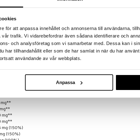
r 18 år.
18 år.
cookies
e för att anpassa innehållet och annonserna till användarna, tillh
lulosa, dikalciumfosfat), humleextrakt (
Humulus
vår trafik. Vi vidarebefordrar även sådana identifierare och anna
cinali
s), rödklöverextrakt (
Trifolium pratense
),
nnons- och analysföretag som vi samarbetar med. Dessa kan i sin
nden natriumkarboximetylcellulosa,
tabiliseringsmedel (hydroxipropylmetylcellulosa),
har tillhandahållit eller som de har samlat in när du har använt
vitamin E (D-alfa-tokoferylacetat),
ortsatt användande av vår webbplats.
-d-pantotenat), kopparglukonat, natriumselenit,
 vitamin B2 (riboflavin), vitamin B1
(cyanokobalamin), kaliumjodid, D-
xipropylmetylcellulosa, polyetylenglykol, färgämne
Anpassa
tabletter (*DRI%)
 mg**
 mg**
0 mg**
0 mg**
5 mg (150%)
 mg (150%)