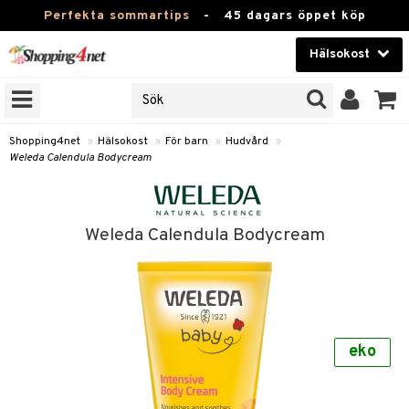
Perfekta sommartips
-
45 dagars öppet köp
Hälsokost
RKEN
Skönhet
JER
ODUKTER
Kontaktlinser
Shopping4net
»
Hälsokost
»
För barn
»
Hudvård
»
Weleda Calendula Bodycream
TKORT
Hälsokost
Apotek
Weleda Calendula Bodycream
Fitness
Hem & Inredning
Leksaker, Barn & Baby
r
ntolerans
eko
Varumärken
fettsyror
Kampanjer
ood
tsyror
or