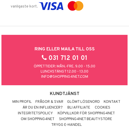
vanligaste kort.
RING ELLER MAILA TILL OSS
031 712 01 01
ÖPPETTIDER: MÅN.-FRE. 9.00 - 15.00
LUNCHSTÄNGT 12.00 - 13.00
INFO@SHOPPING4NET.COM
KUNDTJÄNST
MIN PROFIL
FRÅGOR & SVAR
GLÖMT LÖSENORD
KONTAKT
ÄR DU EN INFLUENCER?
BLI AFFILIATE
COOKIES
INTEGRITETSPOLICY
KÖPVILLKOR FÖR SHOPPING4NET
OM SHOPPING4NET
SHOPPING4NET BEAUTYSTORE
TRYGG E-HANDEL