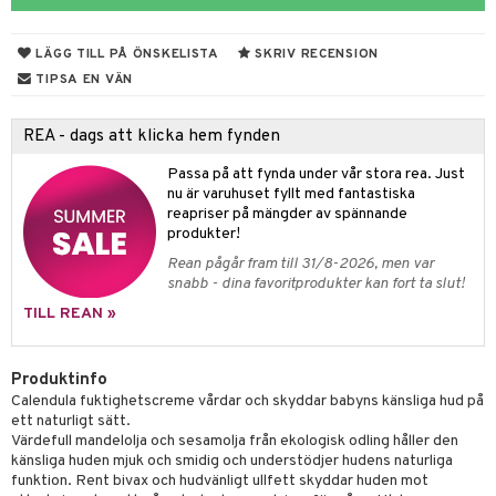
tarm
fettsyror
ion
es
r
tsyror
d
r
LÄGG TILL PÅ ÖNSKELISTA
SKRIV RECENSION
het & oro
ot
TIPSA EN VÄN
rodukter
ndra
r
ltning
m
REA - dags att klicka hem fynden
ng
glerande
Passa på att fynda under vår stora rea. Just
nu är varuhuset fyllt med fantastiska
d
frö & nötter
ium
reapriser på mängder av spännande
hälsovård
ing
ning
neraler
produkter!
Rean pågår fram till 31/8-2026, men var
g & avgiftning
api
snabb - dina favoritprodukter kan fort ta slut!
ygien
r & buljong
tare
TILL REAN »
kning
bak
e
svård
Produktinfo
emer
r
fröpasta
dervinäger
Calendula fuktighetscreme vårdar och skyddar babyns känsliga hud på
ett naturligt sätt.
oncremer
fett
ndring
 fot
 & K
Värdefull mandelolja och sesamolja från ekologisk odling håller den
änst
känsliga huden mjuk och smidig och understödjer hudens naturliga
produkter
vård
ood
d
danter
funktion. Rent bivax och hudvänligt ullfett skyddar huden mot
 & svar