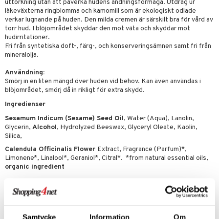
uttorkning utan att påverka hudens andningsförmåga. Utdrag ur
göring
ndvård
lsam
bränning
iner
läkeväxterna ringblomma och kamomill som är ekologiskt odlade
produkt
cialprodukter
verkar lugnande på huden. Den milda cremen är särskilt bra för vård av
lbehör
hampo
g
tika
ersättning
torr hud. I blöjområdet skyddar den mot väta och skyddar mot
elningen
cialprodukter
hudirritationer.
d
iner
Fri från syntetiska doft-, färg-, och konserveringsämnen samt fri från
tik
par
mineralolja.
, dusch & tvål
tänder
on
ylotion
Användning:
Smörj in en liten mängd över huden vid behov. Kan även användas i
o
d
taminer
blöjområdet, smörj då in rikligt för extra skydd.
Ingredienser
riska oljor
dd
Sesamum Indicum (Sesame) Seed Oil
, Water (Aqua), Lanolin,
ppspeeling
ersun
produkter
Glycerin,
Alcohol
, Hydrolyzed Beeswax, Glyceryl Oleate, Kaolin,
Silica,
a
n utan sol
Calendula Officinalis Flower
Extract
,
Fragrance (Parfum)*,
cialprodukter
par
Limonene*, Linalool*, Geraniol*, Citral*. *from natural essential oils,
organic ingredient
creme
Artikelnr
HCAFU-WE-75
Samtycke
Information
Om