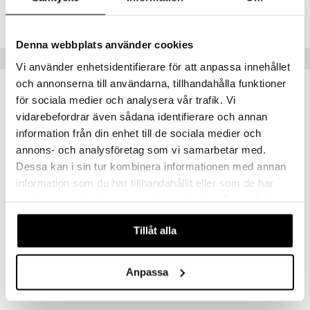
Lägsta pris senaste 30 dagarna: 89 kr
Denna webbplats använder cookies
Tips till dig
Vi använder enhetsidentifierare för att anpassa innehållet
och annonserna till användarna, tillhandahålla funktioner
för sociala medier och analysera vår trafik. Vi
vidarebefordrar även sådana identifierare och annan
eko
eko
information från din enhet till de sociala medier och
annons- och analysföretag som vi samarbetar med.
Dessa kan i sin tur kombinera informationen med annan
information som du har tillhandahållit eller som de har
samlat in när du har använt deras tjänster. Du godkänner
våra cookies vid fortsatt användande av vår webbplats.
Tillåt alla
Weleda Calendula Body Lotion
Weleda Calendula Face Cream
WELEDA
WELEDA
149
Anpassa
89
kr
kr