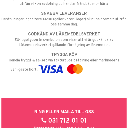
utifån vilken avdelning du handlar från. Läs mer här »
SNABBA LEVERANSER
Beställningar lagda före 14:00 (gäller varor i lager) skickas normalt ut från
oss samma dag.
GODKÄND AV LÄKEMEDELSVERKET
EU-logotypen är symbolen som visar att vi är godkända av
Läkemedelsverket gällande försäljning av läkemedel.
TRYGGA KÖP
Handla tryggt & säkert via faktura, delbetalning eller marknadens
vanligaste kort.
RING ELLER MAILA TILL OSS
031 712 01 01