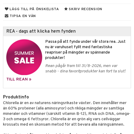
rodukter
ndra
r
ltning
m
LÄGG TILL PÅ ÖNSKELISTA
SKRIV RECENSION
ng
glerande
TIPSA EN VÄN
d
frö & nötter
ium
REA - dags att klicka hem fynden
hälsovård
ing
ning
neraler
Passa på att fynda under vår stora rea. Just
g & avgiftning
api
nu är varuhuset fyllt med fantastiska
ygien
r & buljong
tare
reapriser på mängder av spännande
produkter!
kning
bak
e
svård
Rean pågår fram till 31/8-2026, men var
snabb - dina favoritprodukter kan fort ta slut!
emer
r
fröpasta
dervinäger
TILL REAN »
oncremer
fett
ndring
 fot
 & K
änst
produkter
vård
ood
d
danter
Produktinfo
 & svar
Chlorella är en av naturens näringsrikaste växter. Den innehåller mer
göring
ndvård
lsam
bränning
iner
än 60% proteiner (alla aminosyror) och rikliga mängder av samtliga
produkt
mineraler och vitaminer (särskilt vitamin B-12), RNA och DNA, omega-
cialprodukter
lbehör
hampo
g
tika
ersättning
3 och omega-6 fettsyror. Chlorella är en grön alg vars cellväggar
elningen
krossats med en skonsam metod för att bevara alla näringsämnen.
cialprodukter
d
iner
tik