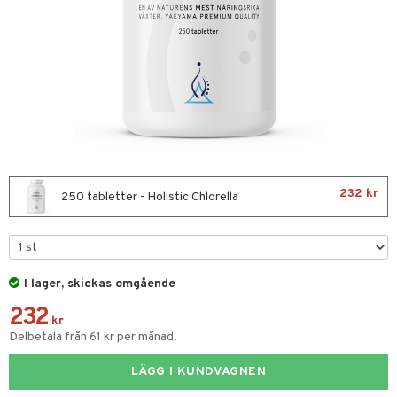
nor
d
 & mineral
tet & amning
ng
terie & PMS
tillskott
& naglar
tillskott
in
 ögon
ta
ggande & lindrande
kärl
ust
ust
ämpande
lskott
or
232 kr
250 tabletter - Holistic Chlorella
nergi
äsa & hals
pigment
biloba
muskler
gar
ärkande
g
el
ämmande
erolsänkande
lskott
I lager, skickas omgående
tarm
fettsyror
ion
es
232
kr
r
tsyror
d
r
Delbetala från 61 kr per månad.
het & oro
ot
LÄGG I KUNDVAGNEN