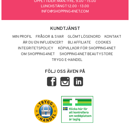
ÖPPETTIDER: MÅN.-FRE. 9.00 - 15.00
LUNCHSTÄNGT 12.00 - 13.00
INFO@SHOPPING4NET.COM
KUNDTJÄNST
MIN PROFIL
FRÅGOR & SVAR
GLÖMT LÖSENORD
KONTAKT
ÄR DU EN INFLUENCER?
BLI AFFILIATE
COOKIES
INTEGRITETSPOLICY
KÖPVILLKOR FÖR SHOPPING4NET
OM SHOPPING4NET
SHOPPING4NET BEAUTYSTORE
TRYGG E-HANDEL
FÖLJ OSS ÄVEN PÅ