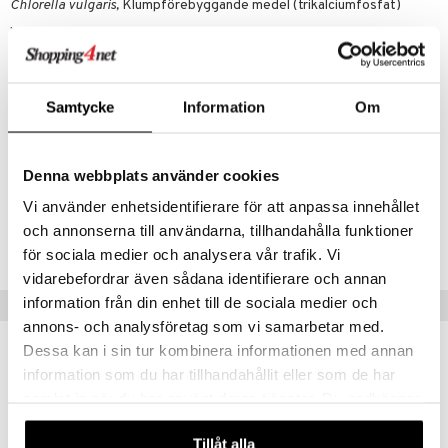
Chlorella vulgaris,
Klumpförebyggande medel (trikalciumfosfat)
Ursprung: Japan
Innehåll per dagsdos om 1 tablett
Chlorella
400 mg
- varav protein
260 mg
Samtycke
Information
Om
- vara klorofyll*
12 mg
Artikelnr
Denna webbplats använder cookies
HCHL8-HL-250
Vi använder enhetsidentifierare för att anpassa innehållet
och annonserna till användarna, tillhandahålla funktioner
Lägsta pris senaste 30 dagarna: 232 kr
för sociala medier och analysera vår trafik. Vi
vidarebefordrar även sådana identifierare och annan
information från din enhet till de sociala medier och
Tips till dig
annons- och analysföretag som vi samarbetar med.
Dessa kan i sin tur kombinera informationen med annan
information som du har tillhandahållit eller som de har
eko
eko
samlat in när du har använt deras tjänster. Du godkänner
våra cookies vid fortsatt användande av vår webbplats.
Tillåt alla