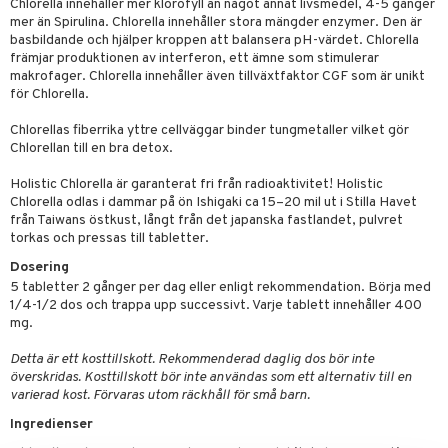
Chlorella innehåller mer klorofyll än något annat livsmedel, 4-5 gånger
par
, dusch & tvål
tänder
mer än Spirulina. Chlorella innehåller stora mängder enzymer. Den är
on
basbildande och hjälper kroppen att balansera pH-värdet. Chlorella
ylotion
främjar produktionen av interferon, ett ämne som stimulerar
o
makrofager. Chlorella innehåller även tillväxtfaktor CGF som är unikt
d
taminer
för Chlorella.
riska oljor
dd
Chlorellas fiberrika yttre cellväggar binder tungmetaller vilket gör
ppspeeling
ersun
produkter
Chlorellan till en bra detox.
a
n utan sol
Holistic Chlorella är garanterat fri från radioaktivitet! Holistic
Chlorella odlas i dammar på ön Ishigaki ca 15–20 mil ut i Stilla Havet
cialprodukter
par
från Taiwans östkust, långt från det japanska fastlandet, pulvret
torkas och pressas till tabletter.
creme
Dosering
5 tabletter 2 gånger per dag eller enligt rekommendation. Börja med
1/4-1/2 dos och trappa upp successivt. Varje tablett innehåller 400
mg.
Detta är ett kosttillskott. Rekommenderad daglig dos bör inte
överskridas. Kosttillskott bör inte användas som ett alternativ till en
varierad kost. Förvaras utom räckhåll för små barn.
Ingredienser