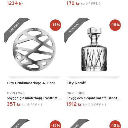
1234
170
199
kr
kr
(
ord.
kr
)
kampanj
kampanj
-15%
-15%
City Drinkunderlägg 4-Pack
City Karaff
ORREFORS
ORREFORS
Snygga glasunderlägg i rostfritt stål.
Snygg och elegant karaff i slipat kristallglas.
357
1912
419
2249
kr
(
ord.
kr
)
kr
(
ord.
kr
)
-15%
-15%