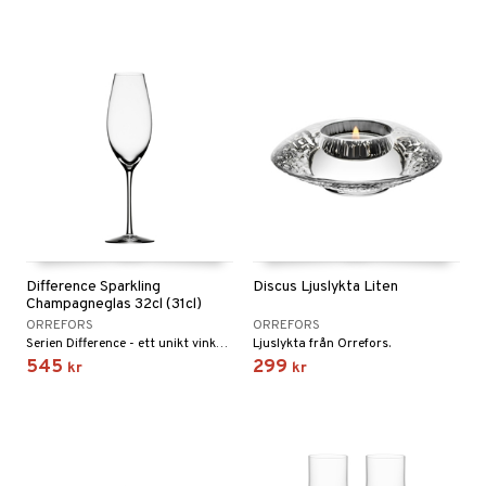
Difference Sparkling
Discus Ljuslykta Liten
Champagneglas 32cl (31cl)
ORREFORS
ORREFORS
Serien Difference - ett unikt vinkoncept vars glas förstärker vinets doft och smak. Serien fick utmärkelsen Utmärkt Svensk Form Hederspris 2002.
Ljuslykta från Orrefors.
545
299
kr
kr