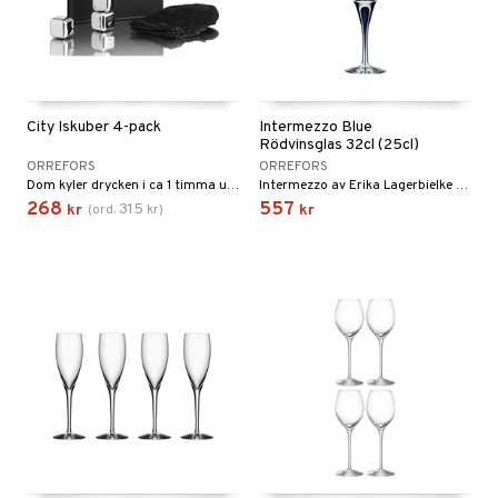
City Iskuber 4-pack
Intermezzo Blue
Rödvinsglas 32cl (25cl)
ORREFORS
ORREFORS
Dom kyler drycken i ca 1 timma utan att späda ut den med vatten. Tål maskindisk. Levereras i en exklusiv presentförpackning och sammetspåse.
Intermezzo av Erika Lagerbielke - succéserien i handgjort kristallglas som passar att dukas fram till alla festliga tillfällen!
268
557
315
kr
(
ord.
kr
)
kr