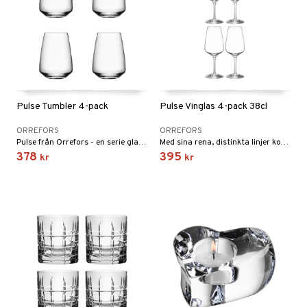
Pulse Tumbler 4-pack
Pulse Vinglas 4-pack 38cl
ORREFORS
ORREFORS
Pulse från Orrefors - en serie glas i enkel och stilren design.
Med sina rena, distinkta linjer kombineras Pulse från Orrefors utmärkt med både dryck och dukning.
378
395
kr
kr