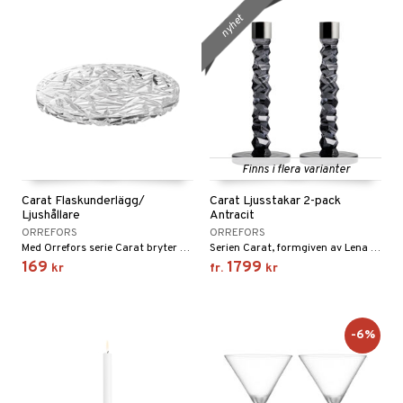
nyhet
Finns i flera varianter
Carat Flaskunderlägg/
Carat Ljusstakar 2-pack
Ljushållare
Antracit
ORREFORS
ORREFORS
Med Orrefors serie Carat bryter Lena Bergström mot den traditionella glasslipningens ideal.
Serien Carat, formgiven av Lena Bergström, är inspirerad av hennes fascination av ädelstenar och juveler.
169
1799
kr
fr.
kr
-6%