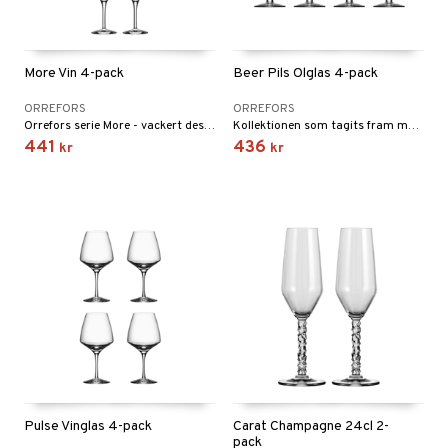
More Vin 4-pack
Beer Pils Ölglas 4-pack
ORREFORS
ORREFORS
Orrefors serie More - vackert designade glas som tål maskindisk! Formgivna av Erika Lagerbielke 2013.
Kollektionen som tagits fram med känsla för konsten att njuta av en öl! En serie ölglas för finsmakaren såväl som för festprissen!
441
436
kr
kr
Pulse Vinglas 4-pack
Carat Champagne 24cl 2-
pack