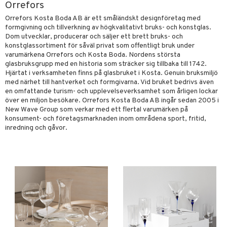
Orrefors
förvaring & Korgar
rvering
sbelysning
tion
Orrefors Kosta Boda AB är ett småländskt designföretag med
formgivning och tillverkning av högkvalitativt bruks- och konstglas.
kor
ker
s & Doftspridare
behör
Dom utvecklar, producerar och säljer ett brett bruks- och
konstglassortiment för såväl privat som offentligt bruk under
urer & Skulpturer
ng & Hyllor
s kök
& Plädar
varumärkena Orrefors och Kosta Boda. Nordens största
glasbruksgrupp med en historia som sträcker sig tillbaka till 1742.
ckor
gare & Krokar
s
ration
k
dskuddar
textilier
Hjärtat i verksamheten finns på glasbruket i Kosta. Genuin bruksmiljö
med närhet till hantverket och formgivarna. Vid bruket bedrivs även
kor
lor
tor & Ljusstakar
g & Städning
äder
lkar & Matare
en omfattande turism- och upplevelseverksamhet som årligen lockar
änst
al Art
över en miljon besökare. Orrefors Kosta Boda AB ingår sedan 2005 i
förvaring & Korgar
ddset
bler
ör
& Plädar
liv
New Wave Group som verkar med ett flertal varumärken på
 & svar
gdekorationer
konsument- och företagsmarknaden inom områdena sport, fritid,
dar & Täcken
ampagneglas
& Kastruller
tilier
Grilltillbehör
inredning och gåvor.
produkt
er
an & Örngott
cksglas
lsmaskiner
elningen
nk- & Cocktailglas
drostar
& Karaffer
& insektsskydd
tik
las
fe, Te & Espresso
dskuddar
k
ps- & Avecglas
er & Elvispar
dknivar
rvaring
textilier
rdsredskap
glas
iga maskiner
vset
ddset
dskap
sbelysning
skey- & Cognacglas
tenkokare
vslipar och Brynen
dar & Täcken