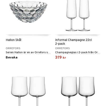
Hallon Skål
Informal Champagne 22cl
2-pack
ORREFORS
ORREFORS
Serien Hallon är en av Orrefors stora klassiker skapad av Anne Nilsson 1992. Med sina runda hallonkulor ger konstverken en känsla av mjuk kristall. Finns i olika storlekar!
Champagneglas i 2-pack från Orrefors serie Informal skapad av Björn Dahlström.
319
Bevaka
kr