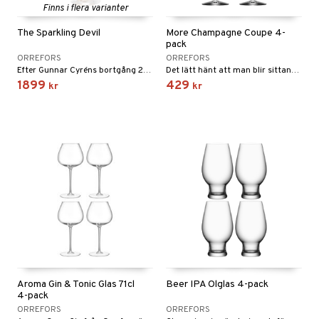
Finns i flera varianter
The Sparkling Devil
More Champagne Coupe 4-
pack
ORREFORS
ORREFORS
Efter Gunnar Cyréns bortgång 2013 hittade hans söner ett stort antal skisser på champagneglas med inspiration från snapsglasen i serien snapsdjävlarna från Orrefors.
Det lätt hänt att man blir sittande länge och bara mår bra.
1899
429
kr
kr
Aroma Gin & Tonic Glas 71cl
Beer IPA Ölglas 4-pack
4-pack
ORREFORS
ORREFORS