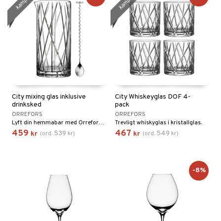
kampanj
kampanj
City mixing glas inklusive
City Whiskeyglas DOF 4-
drinksked
pack
ORREFORS
ORREFORS
Lyft din hemmabar med Orrefors City mixingglas inklusive drinksked – en elegant kombination av funktion och skandinavisk design.
Trevligt whiskyglas i kristallglas.
459
467
539
549
kr
(
ord.
kr
)
kr
(
ord.
kr
)
-8%