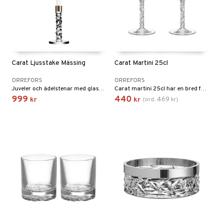
Carat Ljusstake Mässing
Carat Martini 25cl
ORREFORS
ORREFORS
Juveler och ädelstenar med glasserien Carat.
Carat martini 25cl har en bred funktion och är utvecklat för att passa till olika cocktails, martinis och desserter.
999
440
469
kr
kr
(
ord.
kr
)