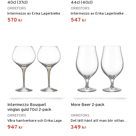
40cl (37cl)
44cl (40cl)
ORREFORS
ORREFORS
Intermezzo av Erika Lagerbielke - succéserien i handgjort kristallglas som passar att dukas fram till alla festliga tillfällen!
Intermezzo av Erika Lagerbielke - succéserien i handgjort kristallglas som passar att dukas fram till alla festliga tillfällen!
570
547
kr
kr
Intermezzo Bouquet
More Beer 2-pack
vinglas guld 70cl 2-pack
ORREFORS
ORREFORS
Våra hantverkare och Erika Lagerbielke har länge försökt fylla Intermezzos karakteristiska bubbla med guldpigment.
Det lätt hänt att man blir sittande länge och bara mår bra.
947
349
kr
kr