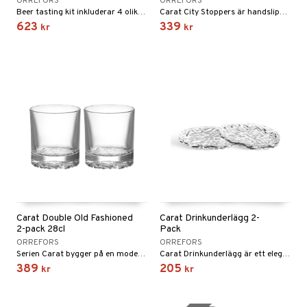
ORREFORS
ORREFORS
Beer tasting kit inkluderar 4 olika ölglas.
Carat City Stoppers är handslipade flaskproppar i lyxiga former vars design gör att glasets alla positiva attribut framhävs. Finns i olika varianter!
623
339
kr
kr
Carat Double Old Fashioned
Carat Drinkunderlägg 2-
2-pack 28cl
Pack
ORREFORS
ORREFORS
Serien Carat bygger på en modern tolkning av den traditionella glasslipning som har gjort Orrefors världsberömt.
Carat Drinkunderlägg är ett elegant tillägg i dukningen och passar med fördel för vinglas och andra typer av glas.
389
205
kr
kr