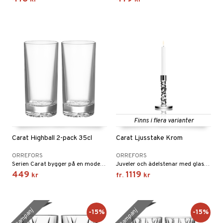
Finns i flera varianter
Carat Highball 2-pack 35cl
Carat Ljusstake Krom
ORREFORS
ORREFORS
Serien Carat bygger på en modern tolkning av den traditionella glasslipning som har gjort Orrefors världsberömt.
Juveler och ädelstenar med glasserien Carat.
449
1119
kr
fr.
kr
kampanj
kampanj
-15%
-15%