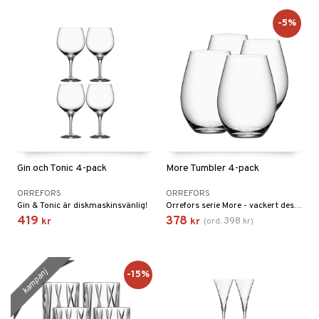
-5%
Gin och Tonic 4-pack
More Tumbler 4-pack
ORREFORS
ORREFORS
Gin & Tonic är diskmaskinsvänlig!
Orrefors serie More - vackert designade glas som tål maskindisk! Formgivna av Erika Lagerbielke 2013.
419
378
398
kr
kr
(
ord.
kr
)
kampanj
-15%