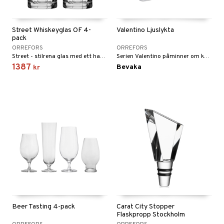
Street Whiskeyglas OF 4-
Valentino Ljuslykta
pack
ORREFORS
ORREFORS
Street - stilrena glas med ett handslipat rutmönster som påminner om Manhattans berömda gatunät.
Serien Valentino påminner om kärleken! Med sina mjuka former skapar glasen en känsla av romantik.
1387
Bevaka
kr
Beer Tasting 4-pack
Carat City Stopper
Flaskpropp Stockholm