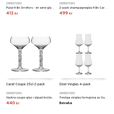
ORREFORS
ORREFORS
Pulse från Orrefors - en serie glas i enkel och stilren design.
2-pack champagneglas från Carat-serien från Orrefors.
413
499
kr
kr
Carat Coupe 25cl 2-pack
Elixir Vinglas 4-pack
ORREFORS
ORREFORS
Vackra coupe-glas i slipad kristall från Orrefors serie Carat.
Trevliga vinglas formgivna av Gunnar Cyrén 1969.
440
Bevaka
kr