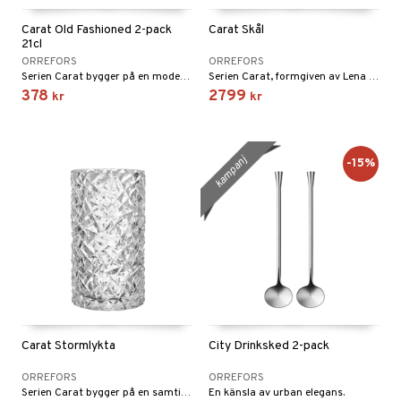
Carat Old Fashioned 2-pack
Carat Skål
21cl
ORREFORS
ORREFORS
Serien Carat bygger på en modern tolkning av den traditionella glasslipning som har gjort Orrefors världsberömt. Den oregelbundna geometrin får kristallglaset att gnistra.
Serien Carat, formgiven av Lena Bergström, är inspirerad av hennes fascination av ädelstenar och juveler.
378
2799
kr
kr
kampanj
-15%
Carat Stormlykta
City Drinksked 2-pack
ORREFORS
ORREFORS
Serien Carat bygger på en samtida tolkning av traditionell glasslipning som har gjort Orrefors världsberömt.
En känsla av urban elegans.