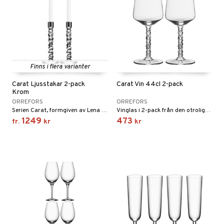
Finns i flera varianter
Carat Ljusstakar 2-pack
Carat Vin 44cl 2-pack
Krom
ORREFORS
ORREFORS
Serien Carat, formgiven av Lena Bergström, är inspirerad av hennes fascination av ädelstenar och juveler.
Vinglas i 2-pack från den otroligt populära och folkkära serien Orrefors Carat.
1249
473
fr.
kr
kr