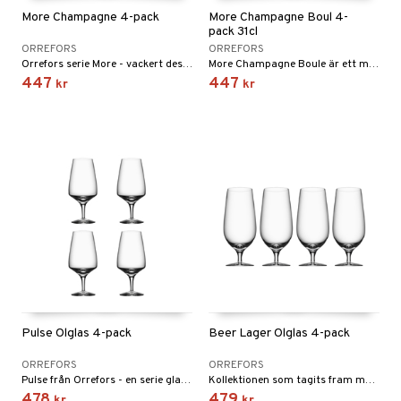
More Champagne 4-pack
More Champagne Boul 4-
pack 31cl
ORREFORS
ORREFORS
Orrefors serie More - vackert designade glas som tål maskindisk! Formgivna av Erika Lagerbielke 2013.
More Champagne Boule är ett modernt champagneglas med en rund, avlång form. Glaset framhäver det mousserande vinets fruktighet och kropp, samt dess fräschör.
447
447
kr
kr
Pulse Ölglas 4-pack
Beer Lager Ölglas 4-pack
ORREFORS
ORREFORS
Pulse från Orrefors - en serie glas i enkel och stilren design.
Kollektionen som tagits fram med känsla för konsten att njuta av en öl! En serie ölglas för finsmakaren såväl som för festprissen!
478
479
kr
kr