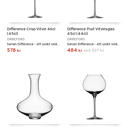
Difference Crisp Vitvin 46cl
Difference Fruit Vitvinsglas
(45cl)
45cl (44cl)
ORREFORS
ORREFORS
Serien Difference - ett unikt vinkoncept vars glas förstärker vinets doft och smak. Serien fick utmärkelsen Utmärkt Svensk Form Hederspris 2002.
Serien Difference - ett unikt vinkoncept vars glas förstärker vinets doft och smak. Serien fick utmärkelsen Utmärkt Svensk Form Hederspris 2002.
578
484
527
kr
kr
(
ord.
kr
)