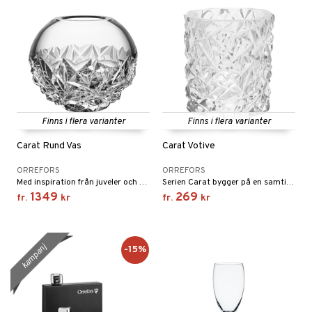
Finns i flera varianter
Finns i flera varianter
Carat Rund Vas
Carat Votive
ORREFORS
ORREFORS
Med inspiration från juveler och ädelstenar har Lena Bergström skapat en vas som speglar vår samtid men doftar också nordisk romantik.
Serien Carat bygger på en samtida tolkning av traditionell glasslipning som har gjort Orrefors världsberömt.
1349
269
fr.
kr
fr.
kr
kampanj
-15%