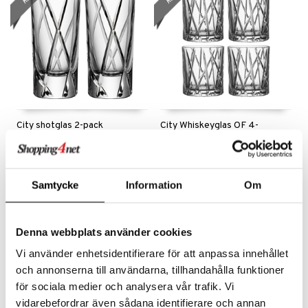
City shotglas 2-pack
City Whiskeyglas OF 4-
pack
ORREFORS
ORREFORS
En känsla av urban elegans med luftig klarhet från Orrefors av formgivaren Martti Rytkönen.
Whiskyglas ur serien City.
238
450
279
529
kr
(
ord.
kr
)
kr
(
ord.
kr
)
Samtycke
Information
Om
Denna webbplats använder cookies
Vi använder enhetsidentifierare för att anpassa innehållet
och annonserna till användarna, tillhandahålla funktioner
för sociala medier och analysera vår trafik. Vi
vidarebefordrar även sådana identifierare och annan