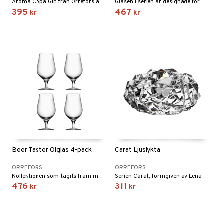
Aroma Copa Gin från Orrefors är designad och utvecklad i samarbete med Jens Josefsson, Sveriges främsta ginkännare.
Glasen i serien är designade för att framhäva de främsta doft och smakupplevelserna ur varje ölsort, och nu hyllar vi India Pale Ale.
395
467
kr
kr
Beer Taster Ölglas 4-pack
Carat Ljuslykta
ORREFORS
ORREFORS
Kollektionen som tagits fram med känsla för konsten att njuta av en öl! En serie ölglas för finsmakaren såväl som för festprissen!
Serien Carat, formgiven av Lena Bergström, är inspirerad av hennes fascination av ädelstenar och juveler. Ljuslyktan finns i olika storlekar!
476
311
kr
kr