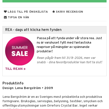
til
vtillbehör
 & Muggar
LÄGG TILL PÅ ÖNSKELISTA
SKRIV RECENSION
kknivar
Kryddkvarnar
TIPSA EN VÄN
l- & Grönsaksknivar
ngstillbehör
REA - dags att klicka hem fynden
rbrädor
nnor
Passa på att fynda under vår stora rea. Just
cialknivar
way / Outdoor
nu är varuhuset fyllt med fantastiska
reapriser på mängder av spännande
skor
ar
produkter!
Rean pågår fram till 31/8-2026, men var
lådor
ietter
& Bakformar
snabb - dina favoritprodukter kan fort ta slut!
moskannor
pa tallrikar
gningsfat & Skålar
TILL REAN »
rmosmuggar
tallrikar
Bartillbehör
Produktinfo
Design: Lena Bergström • 2009
& Plädar
Lena Bergström är en av Sveriges mest prisbelönta och produktiva
formgivare. Bruksglas, servisglas, belysning, textilier, smycken och
s
dskuddar
textilier
offentliga utsmyckningar som Orrefors Crystal Bar. Inget verkar