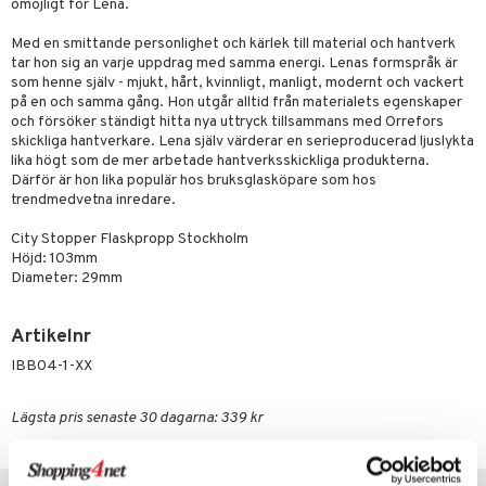
omöjligt för Lena.
äder
lkar & Matare
änst
Med en smittande personlighet och kärlek till material och hantverk
ddset
ör
& Plädar
liv
tar hon sig an varje uppdrag med samma energi. Lenas formspråk är
 & svar
som henne själv - mjukt, hårt, kvinnligt, manligt, modernt och vackert
dar & Täcken
tilier
Grilltillbehör
på en och samma gång. Hon utgår alltid från materialets egenskaper
produkt
an & Örngott
och försöker ständigt hitta nya uttryck tillsammans med Orrefors
skickliga hantverkare. Lena själv värderar en serieproducerad ljuslykta
elningen
lika högt som de mer arbetade hantverksskickliga produkterna.
& insektsskydd
Därför är hon lika populär hos bruksglasköpare som hos
tik
dskuddar
k
trendmedvetna inredare.
textilier
rdsredskap
City Stopper Flaskpropp Stockholm
Höjd: 103mm
ddset
sbelysning
Diameter: 29mm
dar & Täcken
e
Artikelnr
an & Örngott
IBB04-1-XX
Lägsta pris senaste 30 dagarna: 339 kr
Populära produkter