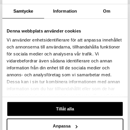
Samtycke
Information
Om
Denna webbplats använder cookies
Vi använder enhetsidentifierare för att anpassa innehållet
och annonserna till användarna, tillhandahålla funktioner
för sociala medier och analysera vår trafik. Vi
vidarebefordrar även sådana identifierare och annan
information från din enhet till de sociala medier och
Connor Iskross
Conn Mätglas 2-10cl
annons- och analysföretag som vi samarbetar med.
DORRE
DORRE
Dessa kan i sin tur kombinera informationen med annan
information som du har tillhandahållit eller som de har
318
59
kr
kr
samlat in när du har använt deras tjänster. Du godkänner
våra cookies vid fortsatt användande av vår webbplats.
Tillåt alla
Anpassa