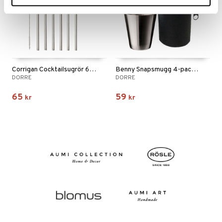
Corrigan Cocktailsugrör 6-pack med borste
Benny Snapsmugg 4-pack i läder fodral
DORRE
DORRE
65
59
kr
kr