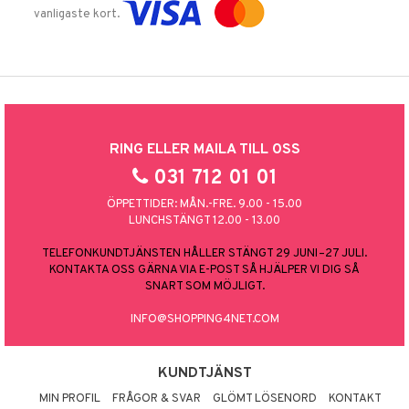
vanligaste kort.
RING ELLER MAILA TILL OSS
031 712 01 01
ÖPPETTIDER: MÅN.-FRE. 9.00 - 15.00
LUNCHSTÄNGT 12.00 - 13.00
TELEFONKUNDTJÄNSTEN HÅLLER STÄNGT 29 JUNI–27 JULI.
KONTAKTA OSS GÄRNA VIA E-POST SÅ HJÄLPER VI DIG SÅ
SNART SOM MÖJLIGT.
INFO@SHOPPING4NET.COM
KUNDTJÄNST
MIN PROFIL
FRÅGOR & SVAR
GLÖMT LÖSENORD
KONTAKT