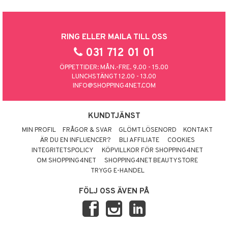
RING ELLER MAILA TILL OSS
031 712 01 01
ÖPPETTIDER: MÅN.-FRE. 9.00 - 15.00
LUNCHSTÄNGT 12.00 - 13.00
INFO@SHOPPING4NET.COM
KUNDTJÄNST
MIN PROFIL
FRÅGOR & SVAR
GLÖMT LÖSENORD
KONTAKT
ÄR DU EN INFLUENCER?
BLI AFFILIATE
COOKIES
INTEGRITETSPOLICY
KÖPVILLKOR FÖR SHOPPING4NET
OM SHOPPING4NET
SHOPPING4NET BEAUTYSTORE
TRYGG E-HANDEL
FÖLJ OSS ÄVEN PÅ