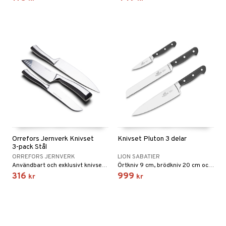
way / Outdoor
skor
ar
lådor
ietter
& Bakformar
moskannor
pa tallrikar
gningsfat & Skålar
rmosmuggar
tallrikar
Bartillbehör
& Plädar
s
dskuddar
textilier
Orrefors Jernverk Knivset
Knivset Pluton 3 delar
äder
lkar & Matare
3-pack Stål
änst
ORREFORS JERNVERK
LION SABATIER
ddset
ör
& Plädar
liv
Användbart och exklusivt knivset från Orrefors Jernverk.
Örtkniv 9 cm, brödkniv 20 cm och kockkniv 20 cm. Pluton är en klassisk knivserie från Lion Sabatier, som täcker alla behov i köket.
 & svar
316
999
kr
kr
dar & Täcken
tilier
Grilltillbehör
produkt
an & Örngott
elningen
& insektsskydd
tik