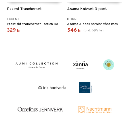
Exxent Trancherset
Asama Knivset 3-pack
EXXENT
DORRE
Praktiskt trancherset i serien Roma som hjälper dig att enkelt och smidigt skära upp köttet eller fågeln.
Asama 3-pack samlar våra mest användbara köksknivar i 5Cr15MoV-stål: kockkniv 20 cm, santoku 18 cm och allkniv 13 cm.
329
546
699
kr
kr
(
ord.
kr
)