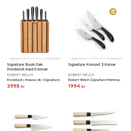
Signature Book Oak
Signature Knivset 3 Knivar
Knivblock med 6 knivar
ROBERT WELCH
ROBERT WELCH
Knivblock i massiv ek i Signature serien. Idealisk att ställa mot en vägg för att spara dyrbar plats i köket.
Robert Welch Signature Hemmakocken 3del knivset som innehåller en 11 cm Santokukniv, en 12 cm Allkniv och en 18 cm Kockkniv.
3998
1994
kr
kr