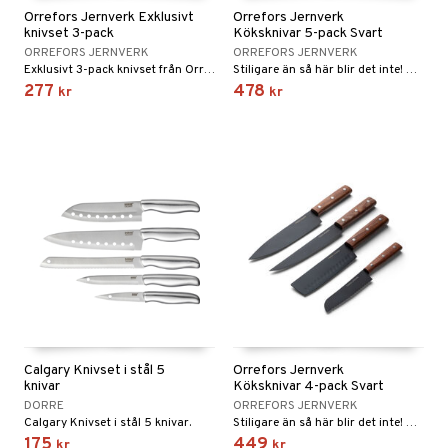
Orrefors Jernverk Exklusivt
Orrefors Jernverk
vtillbehör
knivset 3-pack
Köksknivar 5-pack Svart
ORREFORS JERNVERK
ORREFORS JERNVERK
kknivar
Exklusivt 3-pack knivset från Orrefors Jernverk.
Stiligare än så här blir det inte! Orrefors Jernverks knivar har en unik design med svarta knivblad och mörka trähandtag av odlat rosenträ.
277
478
kr
kr
l- & Grönsaksknivar
rbrädor
cialknivar
rvaring
dskap
til
 & Muggar
Kryddkvarnar
Calgary Knivset i stål 5
Orrefors Jernverk
ngstillbehör
knivar
Köksknivar 4-pack Svart
DORRE
ORREFORS JERNVERK
nnor
Calgary Knivset i stål 5 knivar.
Stiligare än så här blir det inte! Orrefors Jernverks knivar har en unik design med svarta knivblad och mörka trähandtag av odlat rosenträ.
175
449
kr
kr