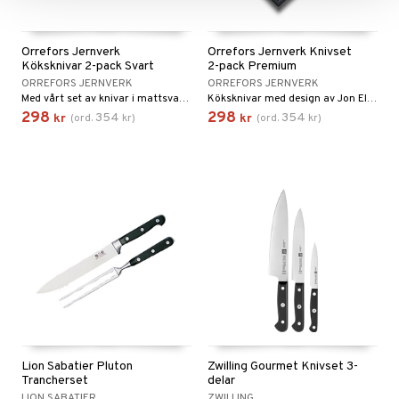
Orrefors Jernverk
Orrefors Jernverk Knivset
Köksknivar 2-pack Svart
2-pack Premium
ORREFORS JERNVERK
ORREFORS JERNVERK
Med vårt set av knivar i mattsvart design och handtag av mörkt wengeträ får du både en santokukniv och kökskniv.
Köksknivar med design av Jon Eliason med genomtänkt grepp kommer i en fin presentlåda vilket gör dem till en perfekt gåva.
298
298
354
354
kr
(
ord.
kr
)
kr
(
ord.
kr
)
Lion Sabatier Pluton
Zwilling Gourmet Knivset 3-
Trancherset
delar
LION SABATIER
ZWILLING