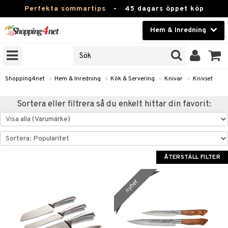
Perfekta sommartips
-
45 dagars öppet köp
Hem & Inredning
RKEN
Skönhet
JER
ODUKTER
Kontaktlinser
Shopping4net
»
Hem & Inredning
»
Kök & Servering
»
Knivar
»
Knivset
TKORT
Hälsokost
Sortera eller filtrera så du enkelt hittar din favorit:
Apotek
sinredning
Fitness
g
textilier
mpor
Hem & Inredning
ÅTERSTÄLL FILTER
g
stillbehör
bler
ngstillbehör
Leksaker, Barn & Baby
nyhet
ronik
msdekoration
r
e & krokar
Varumärken
dslampor
et
msförvaring
us
Kampanjer
lampor
g
stextilier
tor & Ljusstakar
varing