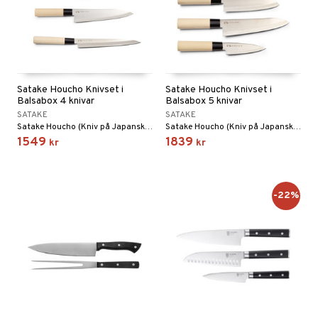
Satake Houcho Knivset i
Satake Houcho Knivset i
Balsabox 4 knivar
Balsabox 5 knivar
SATAKE
SATAKE
Satake Houcho (Kniv på Japanska) är otroligt prisvärd med tanke på vilket fin kniv du faktiskt köper. Diskret design, en rakbladsvass egg, är fjäderlätt och överlever i generationer om man sköter om dem. Fokus har lagts på att ta fram ett riktigt kvalitativt blad med ett enkelt, men funktionellt skaft.
Satake Houcho (Kniv på Japanska) är otroligt prisvärd med tanke på vilket fin kniv du faktiskt köper. Diskret design, en rakbladsvass egg, är fjäderlätt och överlever i generationer om man sköter om dem. Fokus har lagts på att ta fram ett riktigt kvalitativt blad med ett enkelt, men funktionellt skaft.
1549
1839
kr
kr
-22%