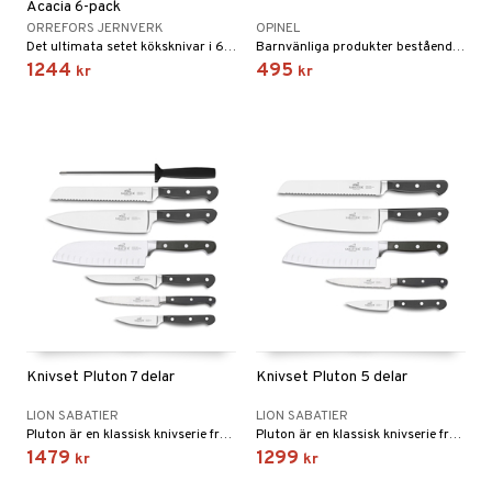
Acacia 6-pack
ORREFORS JERNVERK
OPINEL
Det ultimata setet köksknivar i 6-pack från Orrefors Jernverk.
Barnvänliga produkter bestående av en kniv, en skalare och ett fingerskydd.
1244
495
kr
kr
Knivset Pluton 7 delar
Knivset Pluton 5 delar
LION SABATIER
LION SABATIER
Pluton är en klassisk knivserie från Lion Sabatier, som täcker alla behov i köket. Serien har en optimal vikt och balans som ligger bekvämt i handen.
Pluton är en klassisk knivserie från Lion Sabatier, som täcker alla behov i köket. Serien har en optimal vikt och balans som ligger bekvämt i handen.
1479
1299
kr
kr