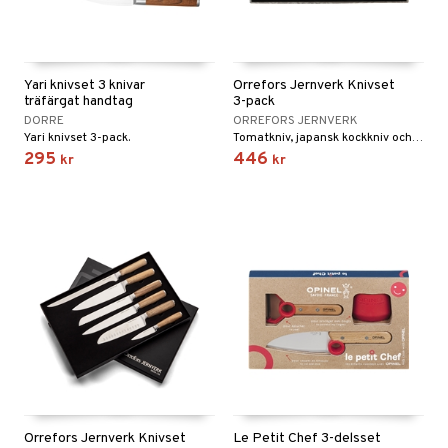
Yari knivset 3 knivar
Orrefors Jernverk Knivset
träfärgat handtag
3-pack
DORRE
ORREFORS JERNVERK
Yari knivset 3-pack.
Tomatkniv, japansk kockkniv och en kockkniv från Orrefors Jernverk.
295
446
kr
kr
Orrefors Jernverk Knivset
Le Petit Chef 3-delsset