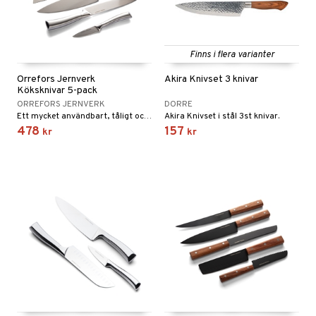
förvaring & Korgar
rvering
sbelysning
tion
kor
ker
s & Doftspridare
behör
Finns i flera varianter
urer & Skulpturer
ng & Hyllor
s kök
Orrefors Jernverk
Akira Knivset 3 knivar
Köksknivar 5-pack
ckor
gare & Krokar
ration
k
ORREFORS JERNVERK
DORRE
kor
lor
Ett mycket användbart, tåligt och exklusivt knivset om fem knivar i rostfritt stål.
Akira Knivset i stål 3st knivar.
tor & Ljusstakar
g & Städning
478
157
kr
kr
al Art
förvaring & Korgar
bler
gdekorationer
ampagneglas
& Kastruller
er
cksglas
lsmaskiner
nk- & Cocktailglas
drostar
& Karaffer
las
fe, Te & Espresso
ps- & Avecglas
er & Elvispar
dknivar
glas
iga maskiner
ivset
skey- & Cognacglas
tenkokare
vslipar och Brynen