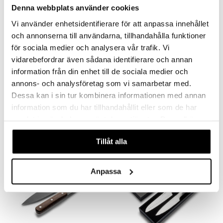
Denna webbplats använder cookies
Vi använder enhetsidentifierare för att anpassa innehållet
och annonserna till användarna, tillhandahålla funktioner
för sociala medier och analysera vår trafik. Vi
vidarebefordrar även sådana identifierare och annan
information från din enhet till de sociala medier och
Sukai Knivset 3-delar Svart
Orrefors Jernverk
annons- och analysföretag som vi samarbetar med.
Köksknivar 4-pack Stål
DORRE
ORREFORS JERNVERK
Dessa kan i sin tur kombinera informationen med annan
Förhöj ditt kök med vårt eleganta svarta knivset. Setet innehåller en kockkniv, en allkniv och en skalkniv, vilket ger dig precision och stil i varje skärning.
Ett mycket användbart, tåligt och exklusivt knivset om fyra knivar i rostfritt stål.
information som du har tillhandahållit eller som de har
269
Bevaka
kr
samlat in när du har använt deras tjänster. Du godkänner
våra cookies vid fortsatt användande av vår webbplats.
Tillåt alla
-16%
-16%
Anpassa