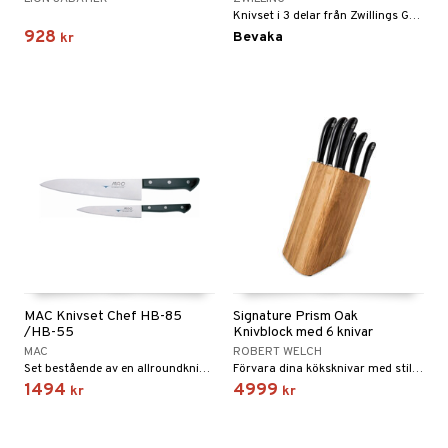
Knivset i 3 delar från Zwillings Gourmet-serie.
928
Bevaka
kr
MAC Knivset Chef HB-85
Signature Prism Oak
/HB-55
Knivblock med 6 knivar
MAC
ROBERT WELCH
Set bestående av en allroundkniv och en grönsakskniv från MAC.
Förvara dina köksknivar med stil i Robert Welch Signature Prism knivblock, tillverkat i massiv ek och utformat för både funktion och elegans.
1494
4999
kr
kr