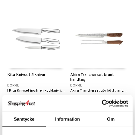
Kita Knivset 3 knivar
Akira Trancherset brunt
handtag
DORRE
DORRE
I Kita Knivset ingår en kockkniv, japansk santoku och en skalkniv av hög kvalitet.
Akira Trancherset gör kötttranchering enkelt.
238
188
kr
kr
Samtycke
Information
Om