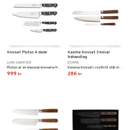
dskuddar
k
textilier
rdsredskap
ddset
sbelysning
dar & Täcken
e
an & Örngott
Knivset Pluton 4 delar
Kasima Knivset 3 knivar
trähandtag
LION SABATIER
DORRE
Pluton är en klassisk knivserie från Lion Sabatier, som täcker alla behov i köket. Serien har en optimal vikt och balans som ligger bekvämt i handen.
Kasima Knivset i rostfritt stål med trämönster.
999
286
kr
kr