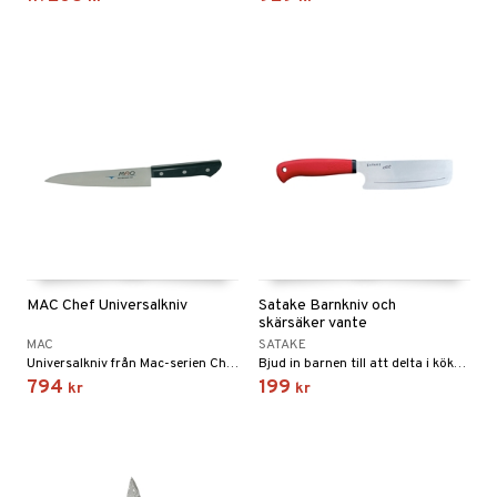
way / Outdoor
skor
ar
lådor
ietter
& Bakformar
moskannor
pa tallrikar
gningsfat & Skålar
rmosmuggar
tallrikar
Bartillbehör
& Plädar
s
dskuddar
textilier
MAC Chef Universalkniv
Satake Barnkniv och
äder
lkar & Matare
skärsäker vante
änst
MAC
SATAKE
ddset
ör
& Plädar
liv
Universalkniv från Mac-serien Chef.
Bjud in barnen till att delta i köket med denna barnkniv inklusive skärsäker vante från Satake.
 & svar
794
199
kr
kr
dar & Täcken
tilier
Grilltillbehör
produkt
an & Örngott
elningen
& insektsskydd
tik