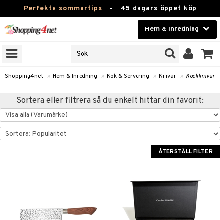
Perfekta sommartips
-
45 dagars öppet köp
Hem & Inredning
RKEN
Skönhet
JER
ODUKTER
Kontaktlinser
Shopping4net
»
Hem & Inredning
»
Kök & Servering
»
Knivar
»
Kockknivar
TKORT
Hälsokost
Sortera eller filtrera så du enkelt hittar din favorit:
Apotek
sinredning
Fitness
g
textilier
mpor
Hem & Inredning
ÅTERSTÄLL FILTER
g
stillbehör
bler
ngstillbehör
Leksaker, Barn & Baby
ronik
msdekoration
r
e & krokar
Varumärken
dslampor
et
msförvaring
us
Kampanjer
lampor
g
stextilier
tor & Ljusstakar
varing