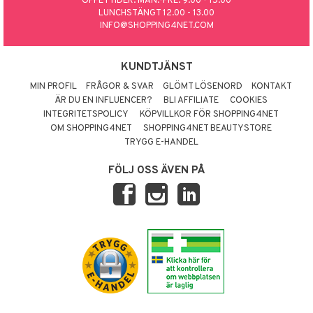
ÖPPETTIDER: MÅN.-FRE. 9.00 - 15.00
LUNCHSTÄNGT 12.00 - 13.00
INFO@SHOPPING4NET.COM
KUNDTJÄNST
MIN PROFIL
FRÅGOR & SVAR
GLÖMT LÖSENORD
KONTAKT
ÄR DU EN INFLUENCER?
BLI AFFILIATE
COOKIES
INTEGRITETSPOLICY
KÖPVILLKOR FÖR SHOPPING4NET
OM SHOPPING4NET
SHOPPING4NET BEAUTYSTORE
TRYGG E-HANDEL
FÖLJ OSS ÄVEN PÅ