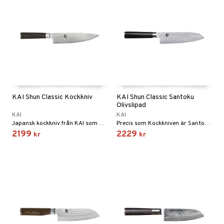
KAI Shun Classic Kockkniv
KAI Shun Classic Santoku
Olivslipad
KAI
KAI
Japansk kockkniv från KAI som passar utmärkt för att skära grönsaker och kött.
Precis som Kockkniven är Santokukniven en universalkniv som är slipad på båda sidor.
2199
2229
kr
kr