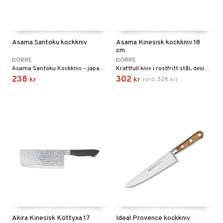
Asama Santoku kockkniv
Asama Kinesisk kockkniv 18
cm
DORRE
DORRE
Asama Santoku Kockkniv – japansk precision möter modern funktion.
Kraftfull kniv i rostfritt stål, designad för att enkelt hacka grönsaker, kött och örter.
238
302
326
kr
kr
(
ord.
kr
)
Akira Kinesisk Köttyxa 17
Ideal Provence kockkniv