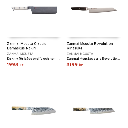
Zanmai Mcusta Classic
Zanmai Mcusta Revolution
Damaskus Nakiri
Kiritsuke
ZANMAI MCUSTA
ZANMAI MCUSTA
En kniv för både proffs och hemmakockar.
Zanmai Mcustas serie Revolution är en serie fantastiska knivar med ett mycket tunt blad av tre lager stål.
1998
3199
kr
kr