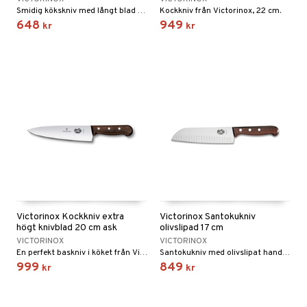
Smidig kökskniv med långt blad från Victorinox.
Kockkniv från Victorinox, 22 cm.
648
949
kr
kr
Victorinox Kockkniv extra
Victorinox Santokukniv
högt knivblad 20 cm ask
olivslipad 17 cm
VICTORINOX
VICTORINOX
En perfekt baskniv i köket från Victorinox.
Santokukniv med olivslipat handtag från Victorinox.
999
849
kr
kr