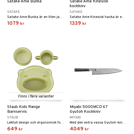
Satake Ame Bunka
Satake Ame Kinesisk
kockkniv
SATAKE
SATAKE
Satake Ame Bunka är en liten japansk kockkniv/allroundkniv med en tydligt snedskuren nos som ger dig en bra och skarp spets för detaljarbetet samtidigt som du har en kniv med relativt hög profil som går att både skära och hacka med.
Satake Ame Kinesisk hacka är en kockkniv/chopper med jämn hög profil och är mycket användbar till det mesta i köket.
1079
1339
kr
kr
Finns i flera varianter
Staub Kids Range
Miyabi 5000MCD 67
Barnservis
Gyutoh Kockkniv
STAUB
MIYABI
Lekfull design och ergonomisk form, tallriken har formen av ett djurhuvud vilket uppmuntrar barn att rensa sin tallrik för att avslöja ansiktet.
Med den extra vassa Gyutoh-kniven från MIYABI finfördelar du alla typer av livsmedel från örter till kött.
649
4049
kr
kr