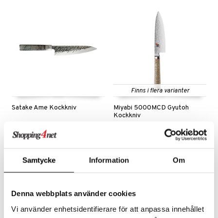
Finns i flera varianter
Satake Ame Kockkniv
Miyabi 5000MCD Gyutoh
Kockkniv
SATAKE
MIYABI
Kockkniv från Satakes Ame-serie.
Med denna Birch 5000MCD kockkniv från välrenomerade Miyabi kan du göra allt du vill i köket.
1339
2995
kr
fr.
kr
Samtycke
Information
Om
Denna webbplats använder cookies
Vi använder enhetsidentifierare för att anpassa innehållet