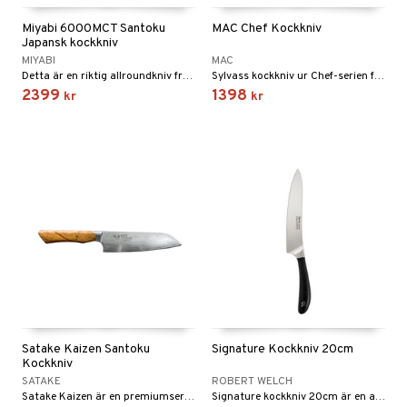
Miyabi 6000MCT Santoku
MAC Chef Kockkniv
Japansk kockkniv
MIYABI
MAC
Detta är en riktig allroundkniv från Miyabi 6000MCT-serie, eftersom den främre delen av bladet är halvcirkelformat.
Sylvass kockkniv ur Chef-serien från MAC.
2399
1398
kr
kr
Satake Kaizen Santoku
Signature Kockkniv 20cm
Kockkniv
SATAKE
ROBERT WELCH
Satake Kaizen är en premiumserie från Seki City, Japan.
Signature kockkniv 20cm är en allroundkniv med ett krökt blad som möjliggör en gungande hackning och tärning.