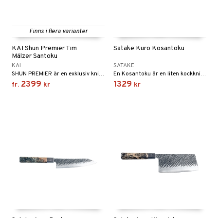
Finns i flera varianter
KAI Shun Premier Tim
Satake Kuro Kosantoku
Mälzer Santoku
KAI
SATAKE
SHUN PREMIER är en exklusiv knivserie från KAI och ett riktigt hantverk.
En Kosantoku är en liten kockkniv. Ordet Santoku betyder ungefär "tre fördelar" och en santoku används både till grönsaker, fisk och kött.
2399
1329
fr.
kr
kr