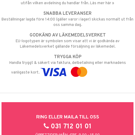
utifån vilken avdelning du handlar från. Läs mer här »
SNABBA LEVERANSER
Beställningar lagda före 14:00 (gäller varor i lager) skickas normalt ut från
oss samma dag.
GODKÄND AV LÄKEMEDELSVERKET
EU-logotypen är symbolen som visar att vi är godkända av
Läkemedelsverket gällande försäljning av läkemedel.
TRYGGA KÖP
Handla tryggt & säkert via faktura, delbetalning eller marknadens
vanligaste kort.
RING ELLER MAILA TILL OSS
031 712 01 01