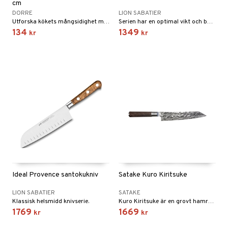
cm
DORRE
LION SABATIER
Utforska kökets mångsidighet med vår kinesiska Köttyxa.
Serien har en optimal vikt och balans som ligger bekvämt i handen.
134
1349
kr
kr
Ideal Provence santokukniv
Satake Kuro Kiritsuke
LION SABATIER
SATAKE
Klassisk helsmidd knivserie.
Kuro Kiritsuke är en grovt hamrad kniv från Satake framtagen för kraft, balans och precision.
1769
1669
kr
kr