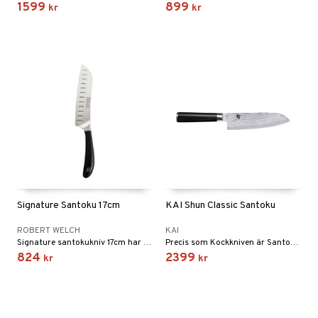
1599
899
kr
kr
Signature Santoku 17cm
KAI Shun Classic Santoku
ROBERT WELCH
KAI
Signature santokukniv 17cm har en japansk stil med brett blad.
Precis som Kockkniven är Santokukniven en universalkniv som är slipad på båda sidor. Den fungerar bra till i princip allt du behöver skära i köket, från frukt och grönsaker till kött, fisk och fågel.
824
2399
kr
kr