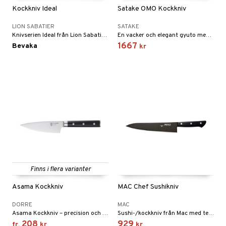
Kockkniv Ideal
Satake OMO Kockkniv
vtillbehör
LION SABATIER
SATAKE
ckknivar
Knivserien Ideal från Lion Sabatier är smidd ur ett helt stålstycke och har optimal vikt och balans som ligger bekvämt i handen.
En vacker och elegant gyuto med bladlängd på 21 cm. Det mjukt polerade damascusbladet är starkt och tunt vilket ger en mycket exklusiv känsla vid användning.
1667
Bevaka
kr
l- & Grönsaksknivar
rbrädor
cialknivar
rvaring
dskap
til
 & Muggar
Finns i flera varianter
Kryddkvarnar
Asama Kockkniv
MAC Chef Sushikniv
ngstillbehör
DORRE
MAC
nnor
Asama Kockkniv – precision och komfort i varje snitt.
Sushi-/kockkniv från Mac med teflonbeläggning på bladet.
208
929
fr.
kr
kr