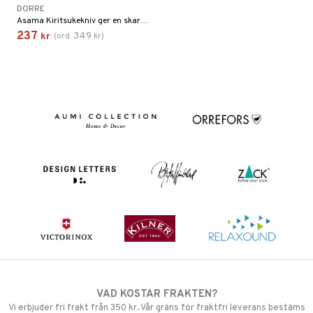
DORRE
Asama Kiritsukekniv ger en skarp, mångsidig egg för både grönsaker och fisk.
237
349
kr
(
ord.
kr
)
VAD KOSTAR FRAKTEN?
Vi erbjuder fri frakt från 350 kr. Vår gräns för fraktfri leverans bestäms