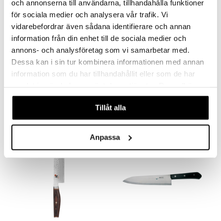
och annonserna till användarna, tillhandahålla funktioner
för sociala medier och analysera vår trafik. Vi
vidarebefordrar även sådana identifierare och annan
information från din enhet till de sociala medier och
Finns i flera varianter
annons- och analysföretag som vi samarbetar med.
Dessa kan i sin tur kombinera informationen med annan
Miyabi 5000MCD Santoku
Miyabi 6000MCT Gyutoh
Japansk kockkniv
Kockkniv
information som du har tillhandahållit eller som de har
MIYABI
MIYABI
samlat in när du har använt deras tjänster. Du godkänner
Den förstklassiga japanska Santoku-kniven från serien MIYABI Birch 5000MCD hjälper din matlagning med lätthet och stil.
Denna 6000MCT GYUTOH-kniven från välrenomerade Miyabi har ett slätt och avsmalnande knivblad.
våra cookies vid fortsatt användande av vår webbplats.
3853
1842
kr
fr.
kr
Tillåt alla
Anpassa