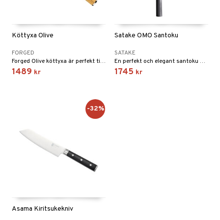
Köttyxa Olive
Satake OMO Santoku
FORGED
SATAKE
Forged Olive köttyxa är perfekt till att skära och hacka grova bitar av kött och grönsaker.
En perfekt och elegant santoku med bladlängd på 17 cm. Det mjukt polerade damascusbladet är starkt och tunt vilket ger en mycket exklusiv känsla vid användning.
1489
1745
kr
kr
-32%
Asama Kiritsukekniv