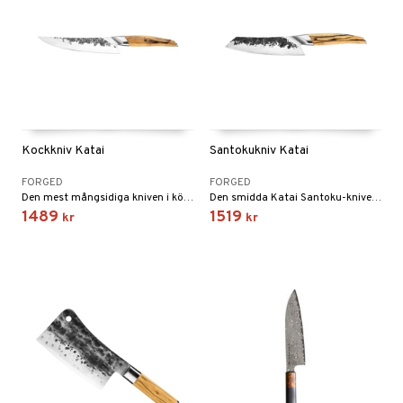
Kockkniv Katai
Santokukniv Katai
FORGED
FORGED
Den mest mångsidiga kniven i köket och oumbärlig för varje (amatör) kock. Praktiskt för att skära kött, fisk eller grönsaker men också perfekt för att finhacka örter.
Den smidda Katai Santoku-kniven 18 cm är den japanska versionen av kockkniven. Ordet "santoku" betyder "tre dygder", en hänvisning till de tre skärfunktioner som kniven kan utföra: skiva, tärna och hacka.
1489
1519
kr
kr