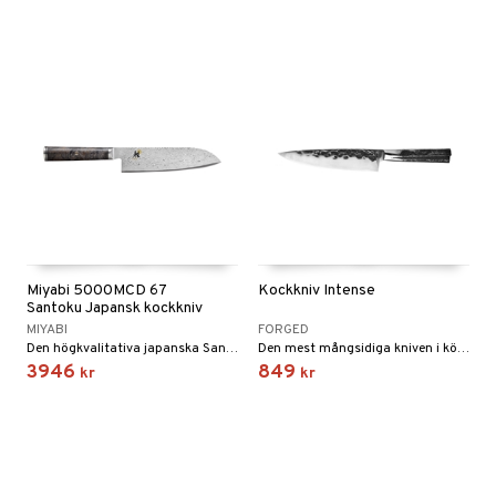
Miyabi 5000MCD 67
Kockkniv Intense
Santoku Japansk kockkniv
MIYABI
FORGED
Den högkvalitativa japanska Santoku kniven utmärker sig genom sin hårdhet, skärförmåga och fascinerande estetik.
Den mest mångsidiga kniven i köket och oumbärlig för varje (amatör) kock. Praktiskt för att skära kött, fisk eller grönsaker men också perfekt för att finhacka örter.
3946
849
kr
kr