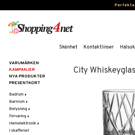
Perfekta
Skönhet
Kontaktlinser
Hälsok
VARUMÄRKEN
City Whiskeygla
KAMPANJER
NYA PRODUKTER
PRESENTKORT
Badrum
Barnrum
Badrumsinredning
Belysning
Badrumstextilier
Barnlampor
Förvaring
Badrumstillbehör
Barnmöbler
Belysningstillbehör
Hemelektronik
Barnrumsdekoration
Lampor
Hängare & krokar
I skafferiet
Barnrumsförvaring
LED-ljus
Hyllor
Ljud
Bordslampor