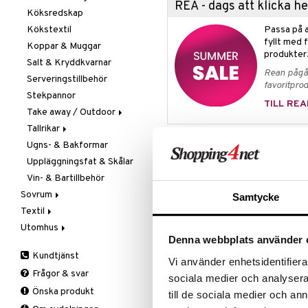
REA - dags att klicka 
Köksredskap
Övriga maskiner
Knivset
Kökstextil
Vattenkokare
Knivslipar och Brynen
Passa på a
fyllt med 
Koppar & Muggar
Knivtillbehör
produkter
Salt & Kryddkvarnar
Kockknivar
Rean pågår
Serveringstillbehör
Skal- & Grönsaksknivar
favoritprod
Stekpannor
Skärbrädor
TILL REA
Take away / Outdoor
Specialknivar
Tallrikar
Flaskor
Produktinfo
Ugns- & Bakformar
Matlådor
Assietter
Uppläggningsfat & Skålar
Termoskannor
Djupa tallrikar
Barserien City är en modern klas
runt i glasens yta skapar ett ore
Vin- & Bartillbehör
Termosmuggar
Mattallrikar
samtidigt elegant. En känsla av u
Sovrum
Samtycke
formgivaren Martti Rytkönen. Slipat
Textil
Filtar & Plädar
Storlek: Höjd 91 mm, Diamet
Utomhus
Prydnadskuddar
Badrumstextilier
Rymmer: 34,5 cl
Denna webbplats använder 
Sängkläder
Dukar
Fågelholkar & Matare
Kundtjänst
Material: Kristallglas
Tillbehör
Filtar & Plädar
Friluftsliv
Bäddset
Vi använder enhetsidentifierar
Frågor & svar
Kökstextilier
Grill & Grilltillbehör
Kuddar & Täcken
sociala medier och analysera 
Önska produkt
Artikelnr
Mattor
Krukor
Lakan & Örngott
till de sociala medier och a