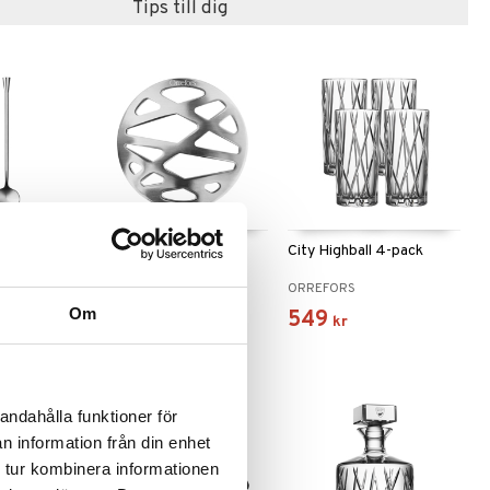
Tips till dig
d 2-pack
City Drinkunderlägg 4-
City Highball 4-pack
Pack
ORREFORS
ORREFORS
Om
419
549
kr
kr
andahålla funktioner för
n information från din enhet
 tur kombinera informationen