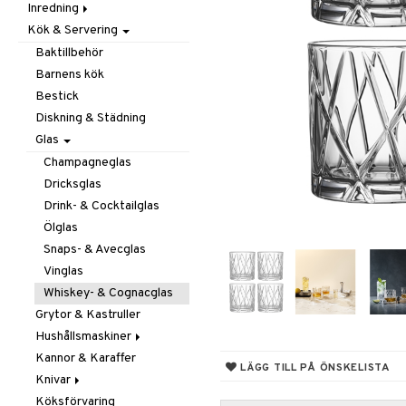
Inredning
Barnrumstextilier
Ljuslyktor & Ljusstakar
Småförvaring
Taklampor
Kök & Servering
Utomhusbelysning
Dekoration
Småförvaring & Korgar
Doftljus & Doftspridare
Väskor
Böcker
Baktillbehör
Förvaring & Hyllor
Figurer & Skulpturer
Barnens kök
Juldekoration
Klockor
Hängare & Krokar
Bestick
Ljuslyktor & Ljusstakar
Krukor
Hyllor
Diskning & Städning
Småmöbler
Metal Art
Småförvaring & Korgar
Glas
Väggdekorationer
Champagneglas
Vaser
Dricksglas
Drink- & Cocktailglas
Ölglas
Snaps- & Avecglas
Vinglas
Whiskey- & Cognacglas
Grytor & Kastruller
Hushållsmaskiner
Kannor & Karaffer
Brödrostar
LÄGG TILL PÅ ÖNSKELISTA
Knivar
Kaffe, Te & Espresso
Köksförvaring
Mixer & Elvispar
Brödknivar