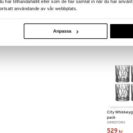
har tillhandahållit eller som de har samlat in när du har använt
ortsatt användande av vår webbplats.
67 kr
City Ishink
Anpassa
ORREFORS
1499
kr
City Whiskeyg
pack
ORREFORS
529
kr