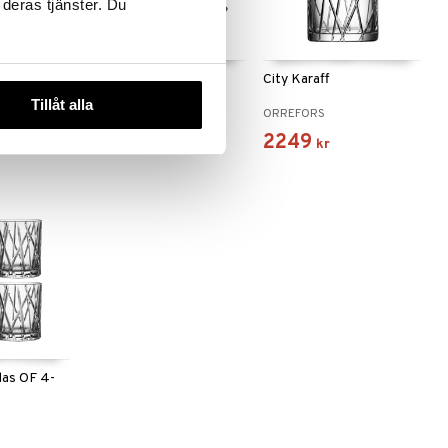
 deras tjänster. Du
City Iskuber 4-pack
City Karaff
Tillåt alla
ORREFORS
ORREFORS
315
2249
kr
kr
las OF 4-