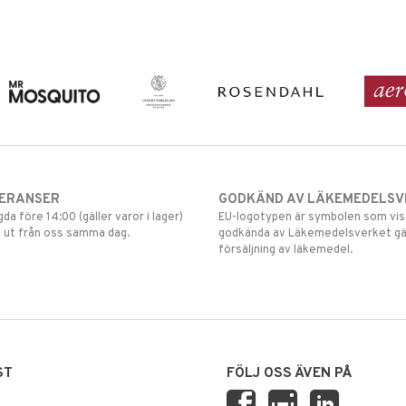
VERANSER
GODKÄND AV LÄKEMEDELSV
gda före 14:00 (gäller varor i lager)
EU-logotypen är symbolen som visar
 ut från oss samma dag.
godkända av Läkemedelsverket gä
försäljning av läkemedel.
ST
FÖLJ OSS ÄVEN PÅ