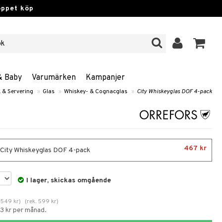
öppet köp
& Baby
Varumärken
Kampanjer
 & Servering
»
Glas
»
Whiskey- & Cognacglas
»
City Whiskeyglas DOF 4-pack
467 kr
- City Whiskeyglas DOF 4-pack
I lager, skickas omgående
.
549
kr
)
(
rek.
599
kr
)
83 kr per månad.