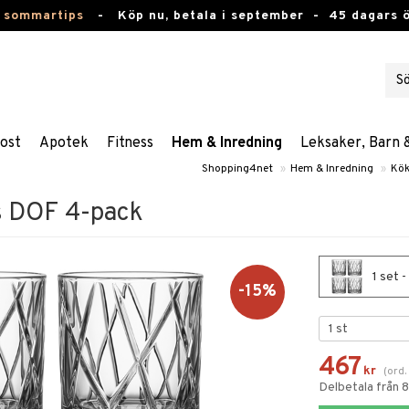
 sommartips
-
Köp nu, betala i september -
45 dagars 
ost
Apotek
Fitness
Hem & Inredning
Leksaker, Barn 
Shopping4net
»
Hem & Inredning
»
Kök
s DOF 4-pack
1 set 
-15%
467
kr
(
ord
Delbetala från 