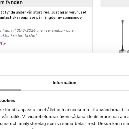
hem fynden
tt fynda under vår stora rea. Just nu är varuhuset
fantastiska reapriser på mängder av spännande
!
 fram till 31/8-2026, men var snabb - dina
ukter kan fort ta slut!
N »
City Drinkske
siker med tydlig Orreforskänsla. Skären som löper
gelbundet uttryck som är kaxigt maskulint men
ORREFORS
rban elegans med luftig klarhet från Orrefors av
Information
199
 glas i kristall. Tål maskindisk.
kr
er 86 mm
cookies
e för att anpassa innehållet och annonserna till användarna, tillh
vår trafik. Vi vidarebefordrar även sådana identifierare och anna
nnons- och analysföretag som vi samarbetar med. Dessa kan i sin