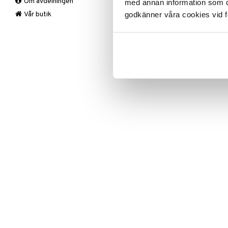
Om avdelningen
Övrigt
Mygg- & insektsskydd
med annan information som du 
ISU39-1-XX
Prydnadskuddar
Picknick
godkänner våra cookies vid f
Vår butik
Sovrumstextilier
Trädgårdsredskap
Lägsta pris senaste 30 dagarna: 4
Väskor
Utomhusbelysning
Bäddset
Värmare
Kuddar & Täcken
Lakan & Örngott