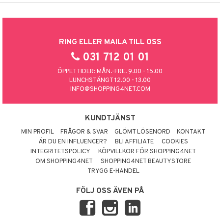
RING ELLER MAILA TILL OSS
031 712 01 01
ÖPPETTIDER: MÅN.-FRE. 9.00 - 15.00
LUNCHSTÄNGT 12.00 - 13.00
INFO@SHOPPING4NET.COM
KUNDTJÄNST
MIN PROFIL
FRÅGOR & SVAR
GLÖMT LÖSENORD
KONTAKT
ÄR DU EN INFLUENCER?
BLI AFFILIATE
COOKIES
INTEGRITETSPOLICY
KÖPVILLKOR FÖR SHOPPING4NET
OM SHOPPING4NET
SHOPPING4NET BEAUTYSTORE
TRYGG E-HANDEL
FÖLJ OSS ÄVEN PÅ