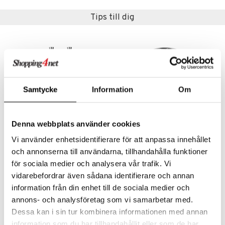
Tips till dig
Samtycke
Information
Om
Denna webbplats använder cookies
Vi använder enhetsidentifierare för att anpassa innehållet
City Drinksked 2-pack
City Drinkunderlägg 4-Pack
och annonserna till användarna, tillhandahålla funktioner
ORREFORS
ORREFORS
för sociala medier och analysera vår trafik. Vi
199
419
kr
kr
vidarebefordrar även sådana identifierare och annan
information från din enhet till de sociala medier och
annons- och analysföretag som vi samarbetar med.
Dessa kan i sin tur kombinera informationen med annan
information som du har tillhandahållit eller som de har