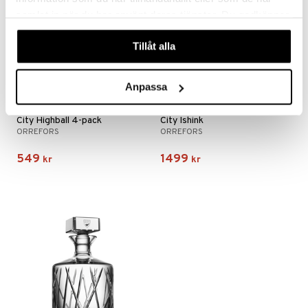
samlat in när du har använt deras tjänster. Du godkänner
våra cookies vid fortsatt användande av vår webbplats.
Tillåt alla
Anpassa
City Highball 4-pack
City Ishink
ORREFORS
ORREFORS
549
1499
kr
kr