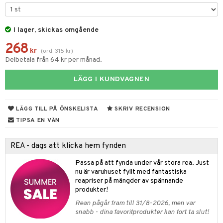
til
vtillbehör
 & Muggar
I lager, skickas omgående
kknivar
Kryddkvarnar
268
l- & Grönsaksknivar
kr
(
ord.
315
kr
)
ngstillbehör
Delbetala från 64 kr per månad.
rbrädor
nnor
LÄGG I KUNDVAGNEN
cialknivar
way / Outdoor
skor
ar
LÄGG TILL PÅ ÖNSKELISTA
SKRIV RECENSION
TIPSA EN VÄN
lådor
ietter
& Bakformar
moskannor
pa tallrikar
gningsfat & Skålar
REA - dags att klicka hem fynden
rmosmuggar
tallrikar
Bartillbehör
Passa på att fynda under vår stora rea. Just
nu är varuhuset fyllt med fantastiska
reapriser på mängder av spännande
produkter!
& Plädar
Rean pågår fram till 31/8-2026, men var
s
dskuddar
textilier
snabb - dina favoritprodukter kan fort ta slut!