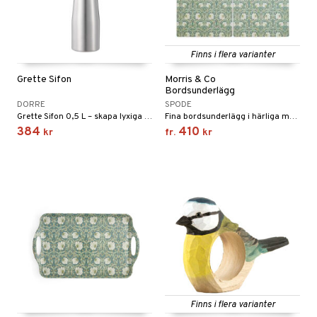
förvaring & Korgar
rvering
sbelysning
tion
kor
ker
s & Doftspridare
behör
Finns i flera varianter
urer & Skulpturer
ng & Hyllor
s kök
Grette Sifon
Morris & Co
Bordsunderlägg
ckor
gare & Krokar
ration
k
DORRE
SPODE
kor
lor
Grette Sifon 0,5 L – skapa lyxiga toppingar med ett tryck.
Fina bordsunderlägg i härliga mönster.
tor & Ljusstakar
g & Städning
384
410
kr
fr.
kr
al Art
förvaring & Korgar
bler
gdekorationer
ampagneglas
& Kastruller
er
cksglas
lsmaskiner
nk- & Cocktailglas
drostar
& Karaffer
las
fe, Te & Espresso
ps- & Avecglas
er & Elvispar
dknivar
rvaring
glas
iga maskiner
vset
dskap
Finns i flera varianter
skey- & Cognacglas
tenkokare
vslipar och Brynen