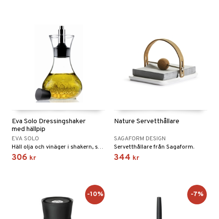
Eva Solo Dressingshaker
Nature Servetthållare
med hällpip
EVA SOLO
SAGAFORM DESIGN
Häll olja och vinäger i shakern, skaka om ordentligt och servera.
Servetthållare från Sagaform.
306
344
kr
kr
-10%
-7%