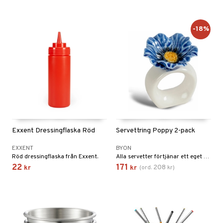
-18%
Exxent Dressingflaska Röd
Servettring Poppy 2-pack
EXXENT
BYON
Röd dressingflaska från Exxent.
Alla servetter förtjänar ett eget smycke och alla dukningar förtjänar vackra servettringar.
22
171
208
kr
kr
(
ord.
kr
)