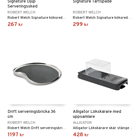
Signature Djup
Signature Tårtspade
Serveringssked
ROBERT WELCH
ROBERT WELCH
Robert Welch Signature köksredskap är tillverkade av 18/10 rostfritt stål.
Robert Welch Signature köksredskap är tillverkat av rostfritt stål 18/10.
267
299
kr
kr
Drift serveringsbricka 36
Alligator Lökskärare med
cm
uppsamlare
ROBERT WELCH
ALLIGATOR
Robert Welch Drift serveringsbricka är en del av den prisbelönta Drift-serien, som mottog *Excellence in Housewares – Top of the Table Award 2018*.
Alligator Lökskärare skär stänger eller tärningar i måtten 6 x 6 mm.
1197
428
kr
kr