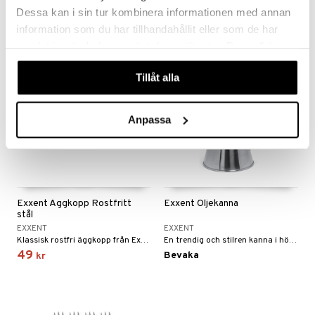
529
199
kr
kr
Dessa kan i sin tur kombinera informationen med annan
information som du har tillhandahållit eller som de har
samlat in när du har använt deras tjänster. Du godkänner
våra cookies vid fortsatt användande av vår webbplats.
Tillåt alla
Anpassa
Exxent Äggkopp Rostfritt
Exxent Oljekanna
stål
EXXENT
EXXENT
Klassisk rostfri äggkopp från Exxent.
En trendig och stilren kanna i högblankt rostfritt stål som rymmer en halv liter.
49
Bevaka
kr