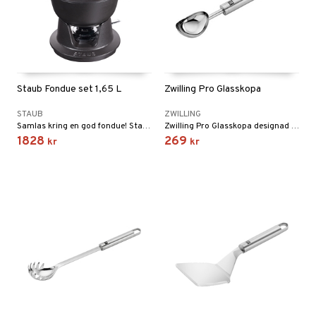
Staub Fondue set 1,65 L
Zwilling Pro Glasskopa
STAUB
ZWILLING
Samlas kring en god fondue! Staubs fondue set rymmer 1,6 liter och passar för tillagning och servering av både ost-, buljong- och chokladfondue.
Zwilling Pro Glasskopa designad av Matteo Thun och Antonio Rodriguez.
1828
269
kr
kr