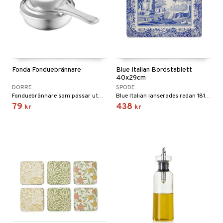
Fonda Fonduebrännare
Blue Italian Bordstablett
40x29cm
DORRE
SPODE
Fonduebrännare som passar utmärkt till din fonduegryta för uppvärmning.
Blue Italian lanserades redan 1816 och har tillverkats sedan dess av Spode. Väldetaljerad med inspiration hämtad ur den äldre Italienska landsbygden omsluten i en ram utav ett 1700-tals Imari Oriental.
79
438
kr
kr