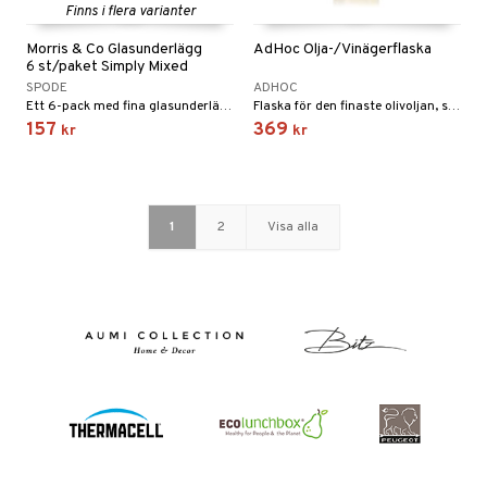
Finns i flera varianter
Morris & Co Glasunderlägg
AdHoc Olja-/Vinägerflaska
6 st/paket Simply Mixed
SPODE
ADHOC
Ett 6-pack med fina glasunderlägg.
Flaska för den finaste olivoljan, smakrik pumpafröolja, den finaste vinägern och mycket mer.
157
369
kr
kr
1
2
Visa alla