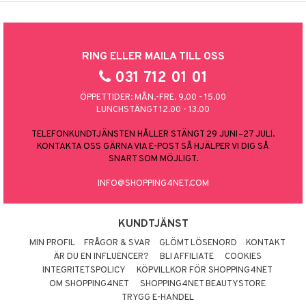
RING ELLER MAILA TILL OSS
031 712 01 01
ÖPPETTIDER: MÅN.-FRE. 9.00 - 15.00
LUNCHSTÄNGT 12.00 - 13.00
TELEFONKUNDTJÄNSTEN HÅLLER STÄNGT 29 JUNI–27 JULI.
KONTAKTA OSS GÄRNA VIA E-POST SÅ HJÄLPER VI DIG SÅ
SNART SOM MÖJLIGT.
INFO@SHOPPING4NET.COM
KUNDTJÄNST
MIN PROFIL
FRÅGOR & SVAR
GLÖMT LÖSENORD
KONTAKT
ÄR DU EN INFLUENCER?
BLI AFFILIATE
COOKIES
INTEGRITETSPOLICY
KÖPVILLKOR FÖR SHOPPING4NET
OM SHOPPING4NET
SHOPPING4NET BEAUTYSTORE
TRYGG E-HANDEL