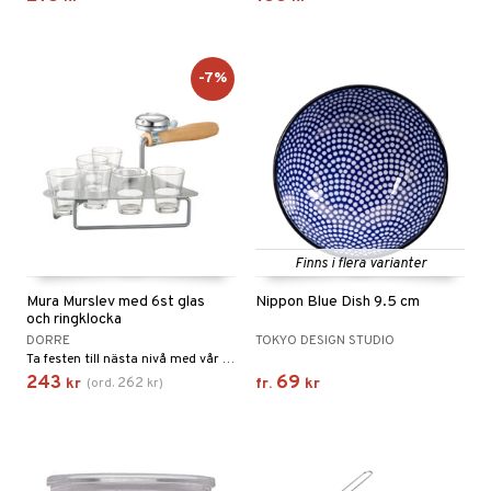
äder
lkar & Matare
änst
ddset
ör
& Plädar
liv
 & svar
-7%
dar & Täcken
tilier
Grilltillbehör
produkt
an & Örngott
elningen
& insektsskydd
tik
dskuddar
k
textilier
rdsredskap
Finns i flera varianter
ddset
sbelysning
Mura Murslev med 6st glas
Nippon Blue Dish 9.5 cm
dar & Täcken
e
och ringklocka
DORRE
TOKYO DESIGN STUDIO
an & Örngott
Ta festen till nästa nivå med vår innovativa murslev! Kombinerad shotbricka och ringklocka – perfekt för spontana skålar och oförglömliga ögonblick. Fira med stil och skapa minnen som varar!
243
69
262
kr
(
ord.
kr
)
fr.
kr