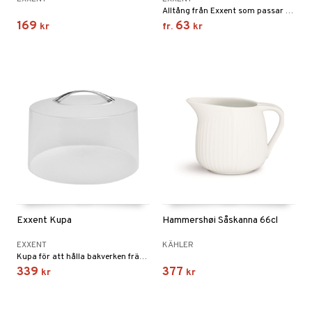
Alltång från Exxent som passar både till servering och matlagning.
169
63
kr
fr.
kr
Exxent Kupa
Hammershøi Såskanna 66cl
EXXENT
KÄHLER
Kupa för att hålla bakverken fräscha.
339
377
kr
kr