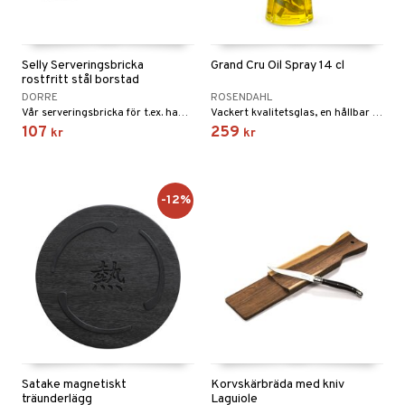
Selly Serveringsbricka
Grand Cru Oil Spray 14 cl
rostfritt stål borstad
DORRE
ROSENDAHL
Vår serveringsbricka för t.ex. hamburgare och tillbehör är det perfekta sättet att presentera en burgare på.
Vackert kvalitetsglas, en hållbar och funktionell avtagbar topp i borstat stål – och de fyra ikoniska räfflorna. Med den nya olja-/vinägersprayen från Rosendahl Grand Cru-serien är det nu enklare än någonsin att dosera rätt mängd olja eller vinäger när du lagar mat.
107
259
kr
kr
-12%
Satake magnetiskt
Korvskärbräda med kniv
träunderlägg
Laguiole