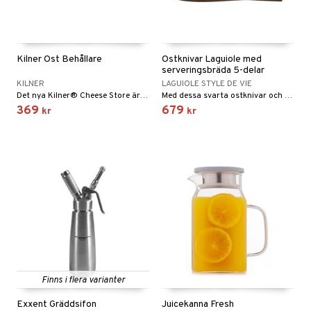
Kilner Ost Behållare
Ostknivar Laguiole med
serveringsbräda 5-delar
KILNER
LAGUIOLE STYLE DE VIE
Det nya Kilner® Cheese Store är den perfekta lösningen för ett snyggt och organiserat kylskåp. Den dubbla funktionen lockad Rätten kan användas med silikonförseglingen för att hålla starkt smaksatta, blåmögelostar lufttäta och Dofter.
Med dessa svarta ostknivar och serveringsbräda från Laguiole Style de Vie sätter du en riktig fest på bordet!
369
679
kr
kr
Finns i flera varianter
Exxent Gräddsifon
Juicekanna Fresh