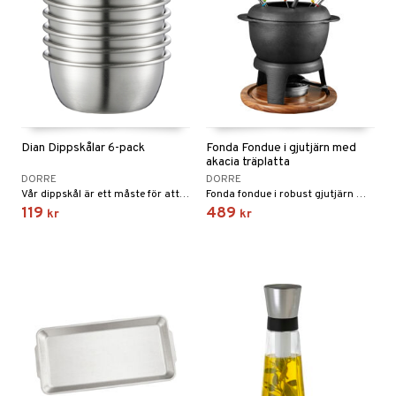
Dian Dippskålar 6-pack
Fonda Fondue i gjutjärn med
akacia träplatta
DORRE
DORRE
Vår dippskål är ett måste för att lyfta din matupplevelse. Med sin stilrena design och högkvalitativa material är den idealisk för att servera alla typer av dipsåser, salsor och kryddor.
Fonda fondue i robust gjutjärn med en vacker träplatta i akaciaträ låter dig njuta av en mysig middag med familj och vänner.
119
489
kr
kr