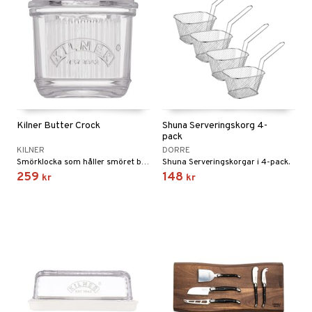
Kilner Butter Crock
Shuna Serveringskorg 4-
pack
KILNER
DORRE
Smörklocka som håller smöret bredbart och fräscht utanför kylskåpet.
Shuna Serveringskorgar i 4-pack.
259
148
kr
kr