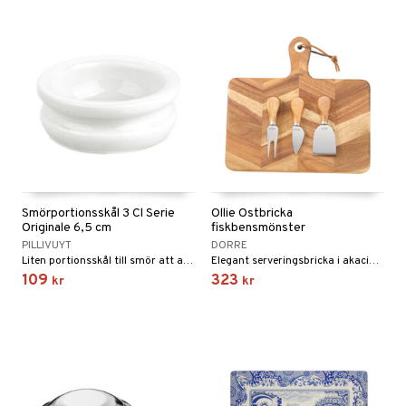
Smörportionsskål 3 Cl Serie
Ollie Ostbricka
Originale 6,5 cm
fiskbensmönster
PILLIVUYT
DORRE
Liten portionsskål till smör att användas till förrätten eller till bakad potatis.
Elegant serveringsbricka i akaciaträ med vackert mönster och tre praktiska ostverktyg i rostfritt stål.
109
323
kr
kr