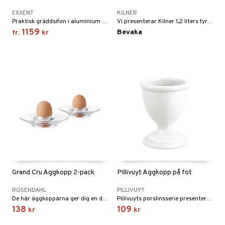
EXXENT
KILNER
Praktisk gräddsifon i aluminium som gör grädde effektivt och enkelt utan att vispa. En gräddsifon som tål upp till 75 grader vilket resulterar i att den även är lämpad för att hantera såser eller liknande.
Vi presenterar Kilner 1,2 liters fyrkantig kylskåps kanna i glas, den perfekta kombinationen av praktiska egenskaper och elegans.
1159
Bevaka
fr.
kr
Grand Cru Äggkopp 2-pack
Pillivuyt Äggkopp på fot
ROSENDAHL
PILLIVUYT
De här äggkopparna ger dig en designupplevelse vid frukostbordet och har även plats för en sked på kanten.
Pillivuyts porslinsserie presenterar maten på vackrast möjliga vis och skapar en fulländad kulinarisk upplevelse från ugn till bord.
138
109
kr
kr