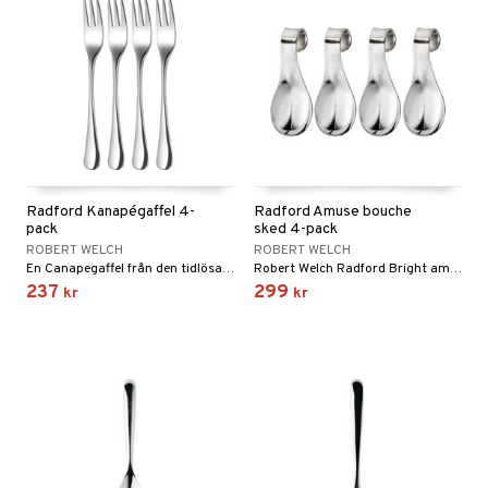
Radford Kanapégaffel 4-
Radford Amuse bouche
pack
sked 4-pack
ROBERT WELCH
ROBERT WELCH
En Canapegaffel från den tidlösa och prisbelönta Radford Bright-bestickserien.
Robert Welch Radford Bright amuse bouche-sked är en del av den tidlösa serien som förenar klassisk design med modern funktionalitet.
237
299
kr
kr