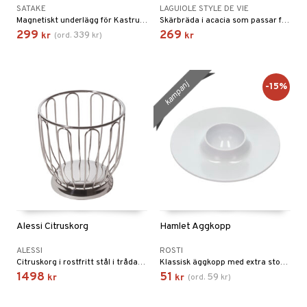
SATAKE
LAGUIOLE STYLE DE VIE
Magnetiskt underlägg för Kastruller, grytor och stekpannor.
Skärbräda i acacia som passar för att skära korv, men även ost. Skärbrädan är lite lätt skålad för att hålla korven på plats.
299
269
339
kr
(
ord.
kr
)
kr
kampanj
-15%
Alessi Citruskorg
Hamlet Äggkopp
ALESSI
ROSTI
Citruskorg i rostfritt stål i trådarbete. I produktion sedan 1952, har denna skål blivit en klassiker, en sann "essentiella" föremål.
Klassisk äggkopp med extra stor kant för t.ex. salt, peppar och äggskal.
1498
51
59
kr
kr
(
ord.
kr
)