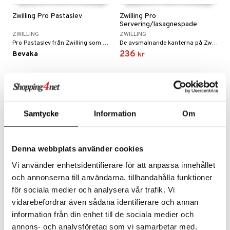
Zwilling Pro Pastaslev
Zwilling Pro
Servering/lasagnespade
ZWILLING
ZWILLING
Pro Pastaslev från Zwilling som är extra stor vilket gör att du med lätthet kan lyfta spagetti eller nudlar från grytan.
De avsmalnande kanterna på Zwilling Pro Servering/lasagnespade gör att lasagnelyftaren enkelt kan glida under delar för enkel servering.
236
Bevaka
kr
Samtycke
Information
Om
Denna webbplats använder cookies
Vi använder enhetsidentifierare för att anpassa innehållet
och annonserna till användarna, tillhandahålla funktioner
för sociala medier och analysera vår trafik. Vi
Vetro Glasunderlägg
Grand Cru
vidarebefordrar även sådana identifierare och annan
Olja/Vinägerflaska
information från din enhet till de sociala medier och
ZACK
ROSENDAHL
6 st glasunderlägg i silikon, ställ i 18/10 matt rostfritt stål.
Vinägerflaska ur serien Grand Cru.
annons- och analysföretag som vi samarbetar med.