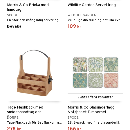
til
Morris & Co Bricka med
Wildlife Garden Servettring
vtillbehör
handtag
 & Muggar
SPODE
WILDLIFE GARDEN
kknivar
Kryddkvarnar
En stor och mångsidig serveringsbricka.
Vill du ge din dukning det lilla extra med en touch av naturen, ställ fram våra servettringar med olika fågelmotiv.
109
Bevaka
kr
l- & Grönsaksknivar
ingstillbehör
rbrädor
nnor
cialknivar
way / Outdoor
skor
ar
lådor
ietter
& Bakformar
moskannor
pa tallrikar
gningsfat & Skålar
rmosmuggar
tallrikar
Bartillbehör
Finns i flera varianter
Tage Flaskback med
Morris & Co Glasunderlägg
& Plädar
smideshandtag och
6 st/paket Pimpernel
öppnare
DORRE
SPODE
s
dskuddar
textilier
Tage Flaskback för 6st flaskor med smideshandtag och öppnare.
Ett 6-pack med fina glasunderlägg.
278
166
kr
kr