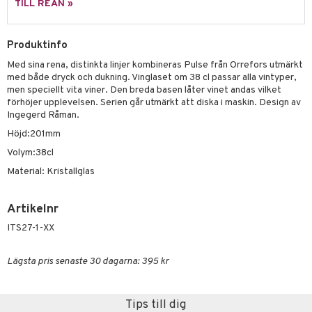
skor
ar
TILL REAN »
lådor
ietter
& Bakformar
Produktinfo
moskannor
pa tallrikar
gningsfat & Skålar
Med sina rena, distinkta linjer kombineras Pulse från Orrefors utmärkt
rmosmuggar
tallrikar
Bartillbehör
med både dryck och dukning. Vinglaset om 38 cl passar alla vintyper,
men speciellt vita viner. Den breda basen låter vinet andas vilket
förhöjer upplevelsen. Serien går utmärkt att diska i maskin. Design av
Ingegerd Råman.
& Plädar
Höjd:201mm
s
dskuddar
textilier
Volym:38cl
Material: Kristallglas
äder
lkar & Matare
änst
ddset
ör
& Plädar
liv
Artikelnr
 & svar
dar & Täcken
tilier
Grilltillbehör
ITS27-1-XX
produkt
an & Örngott
elningen
Lägsta pris senaste 30 dagarna: 395 kr
& insektsskydd
tik
dskuddar
k
Tips till dig