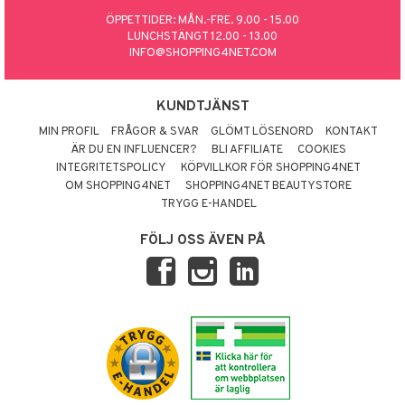
ÖPPETTIDER: MÅN.-FRE. 9.00 - 15.00
LUNCHSTÄNGT 12.00 - 13.00
INFO@SHOPPING4NET.COM
KUNDTJÄNST
MIN PROFIL
FRÅGOR & SVAR
GLÖMT LÖSENORD
KONTAKT
ÄR DU EN INFLUENCER?
BLI AFFILIATE
COOKIES
INTEGRITETSPOLICY
KÖPVILLKOR FÖR SHOPPING4NET
OM SHOPPING4NET
SHOPPING4NET BEAUTYSTORE
TRYGG E-HANDEL
FÖLJ OSS ÄVEN PÅ