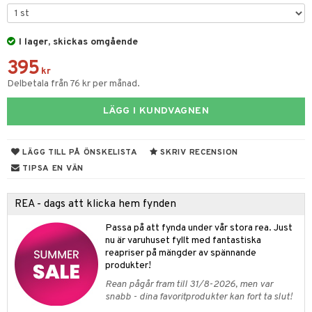
& Kastruller
I lager, skickas omgående
lsmaskiner
395
drostar
& Karaffer
kr
Delbetala från 76 kr per månad.
fe, Te & Espresso
LÄGG I KUNDVAGNEN
er & Elvispar
dknivar
rvaring
iga maskiner
vset
dskap
LÄGG TILL PÅ ÖNSKELISTA
SKRIV RECENSION
tenkokare
vslipar och Brynen
til
TIPSA EN VÄN
vtillbehör
 & Muggar
REA - dags att klicka hem fynden
kknivar
Kryddkvarnar
Passa på att fynda under vår stora rea. Just
l- & Grönsaksknivar
ngstillbehör
nu är varuhuset fyllt med fantastiska
reapriser på mängder av spännande
rbrädor
nnor
produkter!
cialknivar
Rean pågår fram till 31/8-2026, men var
way / Outdoor
snabb - dina favoritprodukter kan fort ta slut!