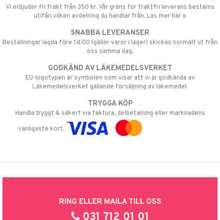
Vi erbjuder fri frakt från 350 kr. Vår gräns för fraktfri leverans bestäms
utifån vilken avdelning du handlar från. Läs mer här »
SNABBA LEVERANSER
Beställningar lagda före 14:00 (gäller varor i lager) skickas normalt ut från
oss samma dag.
GODKÄND AV LÄKEMEDELSVERKET
EU-logotypen är symbolen som visar att vi är godkända av
Läkemedelsverket gällande försäljning av läkemedel.
TRYGGA KÖP
Handla tryggt & säkert via faktura, delbetalning eller marknadens
vanligaste kort.
RING ELLER MAILA TILL OSS
031 712 01 01