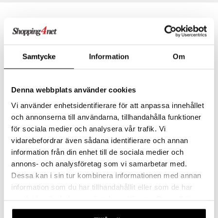
textilier
rdsredskap
ddset
sbelysning
dar & Täcken
e
an & Örngott
Samtycke
Information
Om
Denna webbplats använder cookies
Finns i flera varianter
Vi använder enhetsidentifierare för att anpassa innehållet
och annonserna till användarna, tillhandahålla funktioner
All About You vinglas 2-pack
Difference Primeur Vinglas 62cl (62cl)
KOSTA BODA
ORREFORS
för sociala medier och analysera vår trafik. Vi
vidarebefordrar även sådana identifierare och annan
399
483
fr.
kr
kr
information från din enhet till de sociala medier och
annons- och analysföretag som vi samarbetar med.
Dessa kan i sin tur kombinera informationen med annan
information som du har tillhandahållit eller som de har
samlat in när du har använt deras tjänster. Du godkänner
våra cookies vid fortsatt användande av vår webbplats.