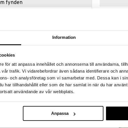
hem fynden
tt fynda under vår stora rea. Just nu är varuhuset
fantastiska reapriser på mängder av spännande
!
 fram till 31/8-2026, men var snabb - dina
ukter kan fort ta slut!
Information
N »
cookies
e för att anpassa innehållet och annonserna till användarna, tillh
Difference Ric
t glas med graciöst tunna väggar från Orrefors,
65cl (65cl)
vår trafik. Vi vidarebefordrar även sådana identifierare och anna
n – en design som passar handens grepp utmärkt.
ORREFORS
nnons- och analysföretag som vi samarbetar med. Dessa kan i sin
tdrinkar ur Grace Double Old Fashioned. Glasen
599
kr
har tillhandahållit eller som de har samlat in när du har använt
ortsatt användande av vår webbplats.
Anpassa