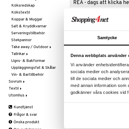
REA - dags att klicka 
Köksredskap
Övriga maskiner
Knivset
Kökstextil
Vattenkokare
Knivslipar och Brynen
Passa på a
fyllt med 
Koppar & Muggar
Knivtillbehör
produkter
Salt & Kryddkvarnar
Kockknivar
Rean pågår
Serveringstillbehör
Skal- & Grönsaksknivar
favoritprod
Samtycke
Stekpannor
Skärbrädor
TILL REA
Take away / Outdoor
Specialknivar
Tallrikar
Flaskor
Denna webbplats använder 
Produktinfo
Ugns- & Bakformar
Matlådor
Assietter
Vi använder enhetsidentifierar
Uppläggningsfat & Skålar
Termoskannor
Djupa tallrikar
Grace Double Old Fashioned är et
sociala medier och analysera 
format som en klassisk dubbelko
Vin- & Bartillbehör
Termosmuggar
Mattallrikar
till de sociala medier och a
Servera med fördel klassiska spri
Sovrum
kommer i 2-pack.
med annan information som du 
Textil
Filtar & Plädar
godkänner våra cookies vid f
Formgiven av Erika Lagerbielke.
Utomhus
Prydnadskuddar
Badrumstextilier
Volym: 39cl
Sängkläder
Dukar
Fågelholkar & Matare
Kundtjänst
Tillbehör
Filtar & Plädar
Friluftsliv
Bäddset
Frågor & svar
Artikelnr
Kökstextilier
Grill & Grilltillbehör
Kuddar & Täcken
Önska produkt
Mattor
Krukor
Lakan & Örngott
ITJ78-1-XX