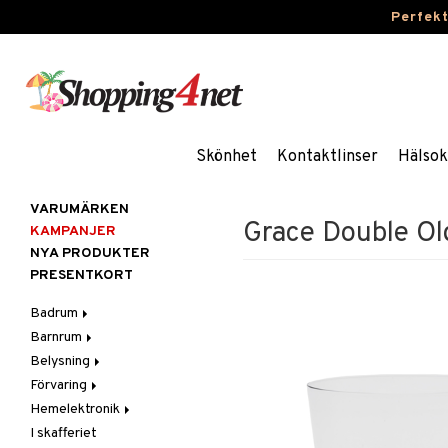
Perfek
Skönhet
Kontaktlinser
Hälsok
VARUMÄRKEN
Grace Double Ol
KAMPANJER
NYA PRODUKTER
PRESENTKORT
Badrum
Barnrum
Badrumsinredning
Belysning
Badrumstextilier
Barnlampor
Förvaring
Badrumstillbehör
Barnmöbler
Belysningstillbehör
Hemelektronik
Barnrumsdekoration
Lampor
Hängare & krokar
I skafferiet
Barnrumsförvaring
LED-ljus
Hyllor
Ljud
Bordslampor