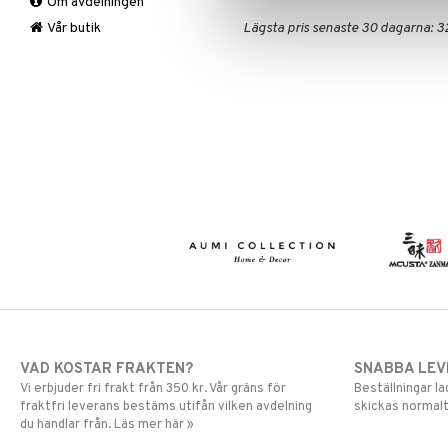
Om avdelningen
Övrigt
Mygg- & insektsskydd
Prydnadskuddar
Picknick
Vår butik
Lägsta pris senaste 30 dagarna: 32
Sovrumstextilier
Trädgårdsredskap
Väskor
Utomhusbelysning
Bäddset
Värmare
Kuddar & Täcken
Lakan & Örngott
VAD KOSTAR FRAKTEN?
SNABBA LE
Vi erbjuder fri frakt från 350 kr. Vår gräns för
Beställningar la
fraktfri leverans bestäms utifån vilken avdelning
skickas normalt
du handlar från. Läs mer här »