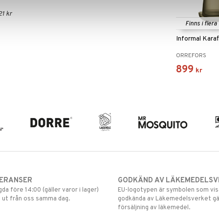
1 kr
Finns i flera
Informal Karaf
ORREFORS
899
kr
VERANSER
GODKÄND AV LÄKEMEDELSV
gda före 14:00 (gäller varor i lager)
EU-logotypen är symbolen som visar
 ut från oss samma dag.
godkända av Läkemedelsverket gä
försäljning av läkemedel.