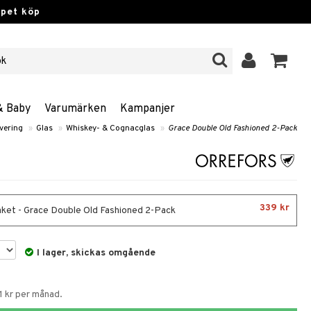
ppet köp
& Baby
Varumärken
Kampanjer
vering
»
Glas
»
Whiskey- & Cognacglas
»
Grace Double Old Fashioned 2-Pack
339 kr
aket - Grace Double Old Fashioned 2-Pack
I lager, skickas omgående
1 kr per månad.