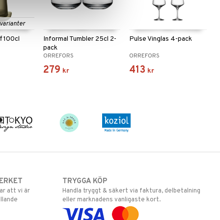
 varianter
f 100cl
Informal Tumbler 25cl 2-
Pulse Vinglas 4-pack
pack
ORREFORS
ORREFORS
279
413
kr
kr
ERKET
TRYGGA KÖP
 att vi är
Handla tryggt & säkert via faktura, delbetalning
llande
eller marknadens vanligaste kort.