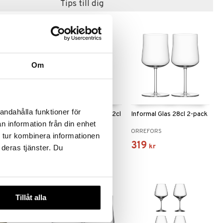
Tips till dig
Om
andahålla funktioner för
h Vinglas
Informal Champagne 22cl
Informal Glas 28cl 2-pack
2-pack
n information från din enhet
ORREFORS
ORREFORS
 tur kombinera informationen
319
319
kr
kr
 deras tjänster. Du
Tillåt alla