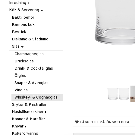
Inredning
Barnrumstextilier
Ljuslyktor & Ljusstakar
Småförvaring
Taklampor
Kök & Servering
Utomhusbelysning
Dekoration
Småförvaring & Korgar
Doftljus & Doftspridare
Väskor
Böcker
Baktillbehör
Förvaring & Hyllor
Figurer & Skulpturer
Barnens kök
Juldekoration
Klockor
Hängare & Krokar
Bestick
Ljuslyktor & Ljusstakar
Krukor
Hyllor
Diskning & Städning
Småmöbler
Metal Art
Småförvaring & Korgar
Glas
Väggdekorationer
Champagneglas
Vaser
Dricksglas
Drink- & Cocktailglas
Ölglas
Snaps- & Avecglas
Vinglas
Whiskey- & Cognacglas
Grytor & Kastruller
Hushållsmaskiner
Kannor & Karaffer
Brödrostar
LÄGG TILL PÅ ÖNSKELISTA
Knivar
Kaffe, Te & Espresso
Köksförvaring
Mixer & Elvispar
Brödknivar