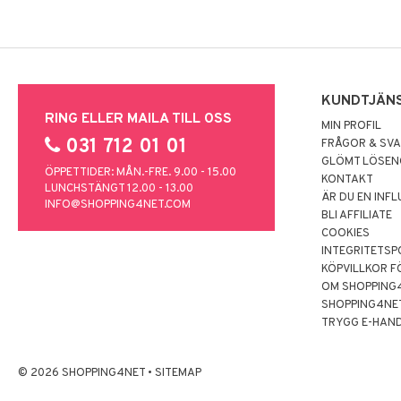
KUNDTJÄN
RING ELLER MAILA TILL OSS
MIN PROFIL
031 712 01 01
FRÅGOR & SV
GLÖMT LÖSE
ÖPPETTIDER: MÅN.-FRE. 9.00 - 15.00
KONTAKT
LUNCHSTÄNGT 12.00 - 13.00
ÄR DU EN INF
INFO@SHOPPING4NET.COM
BLI AFFILIATE
COOKIES
INTEGRITETSP
KÖPVILLKOR F
OM SHOPPING
SHOPPING4NE
TRYGG E-HAN
© 2026 SHOPPING4NET
•
SITEMAP