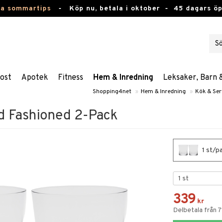
ta sommartips
-
Köp nu, betala i oktober -
45 dagars ö
ost
Apotek
Fitness
Hem & Inredning
Leksaker, Barn 
Shopping4net
»
Hem & Inredning
»
Kök & Ser
d Fashioned 2-Pack
1 st/p
339
kr
Delbetala från 7