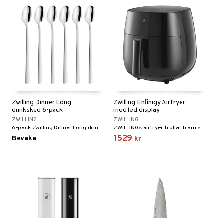
Zwilling Dinner Long
Zwilling Enfinigy Airfryer
drinksked 6-pack
med led display
ZWILLING
ZWILLING
6-pack Zwilling Dinner Long drinksked i rostfritt stål.
ZWILLINGs airfryer trollar fram salta och söta rätter på nolltid. Du kan enkelt tillaga krispiga pommes, pizza, kyckling eller många bakverk – med nästan inget tillsatt fett.
1529
Bevaka
kr