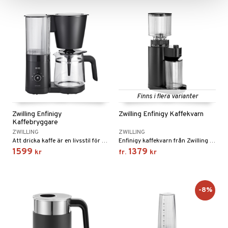
Finns i flera varianter
Zwilling Enfinigy
Zwilling Enfinigy Kaffekvarn
Kaffebryggare
ZWILLING
ZWILLING
Att dricka kaffe är en livsstil för många – det var Zwillings filosofi när de tog fram ZWILLING ENFINIGY kaffebryggare.
Enfinigy kaffekvarn från Zwilling låter dig agera barista hemma.
1599
1379
kr
fr.
kr
-8%