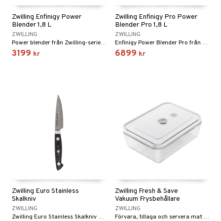
Zwilling Enfinigy Power
Zwilling Enfinigy Pro Power
Blender 1,8 L
Blender Pro 1,8 L
ZWILLING
ZWILLING
Power blender från Zwilling-serien Enfinigy.
Enfinigy Power Blender Pro från Zwilling är en mixer med hög prestanda, otroligt tyst DC-motor med låg slitstyrka, kraftfull och hållbar.
3199
6899
kr
kr
Zwilling Euro Stainless
Zwilling Fresh & Save
Skalkniv
Vakuum Frysbehållare
ZWILLING
ZWILLING
Zwilling Euro Stainless Skalkniv är den ultimata lilla kniven i köket. Parning och garneringskniv har en kärna tillverkad av pulveriserat stål SG2.
Förvara, tillaga och servera mat i ZWILLINGs Frysbehållare i glas.