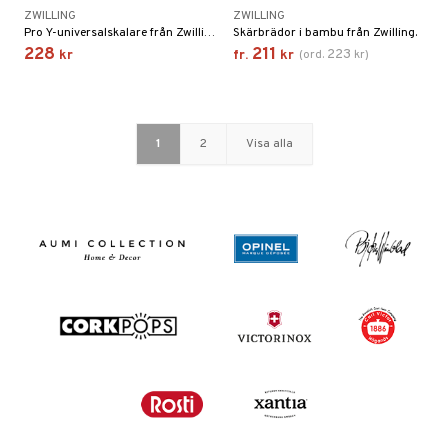
ZWILLING
ZWILLING
Pro Y-universalskalare från Zwilling.
Skärbrädor i bambu från Zwilling.
228
211
223
kr
fr.
kr
(
ord.
kr
)
1
2
Visa alla