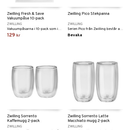
til
e
vtillbehör
an & Örngott
 & Muggar
Zwilling Fresh & Save
Zwilling Pico Stekpanna
Vakuumpåse 10-pack
kknivar
Kryddkvarnar
ZWILLING
ZWILLING
l- & Grönsaksknivar
Vakuumpåsarna i 10-pack som ingår i vakuumförvaringssystemet FRESH & SAVE från Zwilling är extremt praktiska när du får mat över.
Serien Pico från Zwilling består av en unik serie kastruller, grytor och stekpannor för det lite mindre hushållet.
ngstillbehör
129
Bevaka
kr
rbrädor
nnor
cialknivar
way / Outdoor
skor
ar
lådor
ietter
& Bakformar
moskannor
pa tallrikar
gningsfat & Skålar
rmosmuggar
tallrikar
Bartillbehör
Zwilling Sorrento
Zwilling Sorrento Latte
Kaffemugg 2-pack
Macchiato mugg 2-pack
ZWILLING
ZWILLING