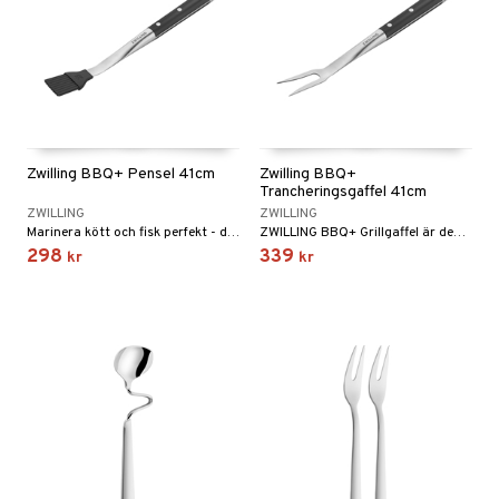
Zwilling BBQ+ Pensel 41cm
Zwilling BBQ+
Trancheringsgaffel 41cm
ZWILLING
ZWILLING
Marinera kött och fisk perfekt - denna grillpensel är framtagen för att underlätta marineringsprocessen vid grillning.
ZWILLING BBQ+ Grillgaffel är den perfekta hjälpen för att servera dina grillade biffar och andra godsaker från grillen.
298
339
kr
kr