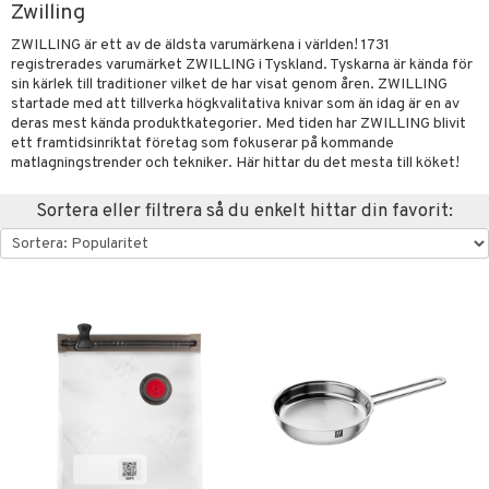
Zwilling
förvaring & Korgar
rvering
sbelysning
tion
ZWILLING är ett av de äldsta varumärkena i världen! 1731
kor
registrerades varumärket ZWILLING i Tyskland. Tyskarna är kända för
ker
s & Doftspridare
behör
sin kärlek till traditioner vilket de har visat genom åren. ZWILLING
urer & Skulpturer
startade med att tillverka högkvalitativa knivar som än idag är en av
ng & Hyllor
s kök
& Plädar
deras mest kända produktkategorier. Med tiden har ZWILLING blivit
ckor
gare & Krokar
s
ration
k
dskuddar
textilier
ett framtidsinriktat företag som fokuserar på kommande
matlagningstrender och tekniker. Här hittar du det mesta till köket!
kor
lor
tor & Ljusstakar
g & Städning
äder
lkar & Matare
änst
Sortera eller filtrera så du enkelt hittar din favorit:
al Art
förvaring & Korgar
ddset
bler
ör
& Plädar
liv
 & svar
gdekorationer
dar & Täcken
ampagneglas
& Kastruller
tilier
Grilltillbehör
produkt
er
an & Örngott
cksglas
lsmaskiner
elningen
nk- & Cocktailglas
drostar
& Karaffer
& insektsskydd
tik
las
fe, Te & Espresso
dskuddar
k
ps- & Avecglas
er & Elvispar
dknivar
rvaring
textilier
rdsredskap
glas
iga maskiner
vset
ddset
dskap
sbelysning
skey- & Cognacglas
tenkokare
vslipar och Brynen
dar & Täcken