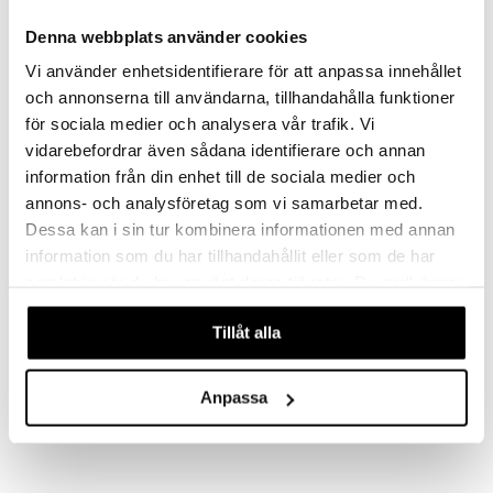
ZWILLING
ZWILLING
Latteskedar i 6-pack från Zwilling Dinner.
Med salladstängerna från ZWILLING kan du stilfullt och med lätthet presentera och servera en rad olika läckra sallader till dina gäster.
Denna webbplats använder cookies
299
199
348
238
kr
(
ord.
kr
)
kr
(
ord.
kr
)
Vi använder enhetsidentifierare för att anpassa innehållet
och annonserna till användarna, tillhandahålla funktioner
för sociala medier och analysera vår trafik. Vi
vidarebefordrar även sådana identifierare och annan
information från din enhet till de sociala medier och
annons- och analysföretag som vi samarbetar med.
Dessa kan i sin tur kombinera informationen med annan
information som du har tillhandahållit eller som de har
samlat in när du har använt deras tjänster. Du godkänner
våra cookies vid fortsatt användande av vår webbplats.
Tillåt alla
Zwilling Diplôme Shotoh
Zwilling Enfinigy Digital
Skalkniv
köksvåg
ZWILLING
ZWILLING
Anpassa
Dessa knivar från Zwilling är ultimata för personer som brinner för matlagning.
Digital köksvåg med stilren och modern design med absolut precision från Zwilling-serien Enfinigy.
1158
469
kr
kr