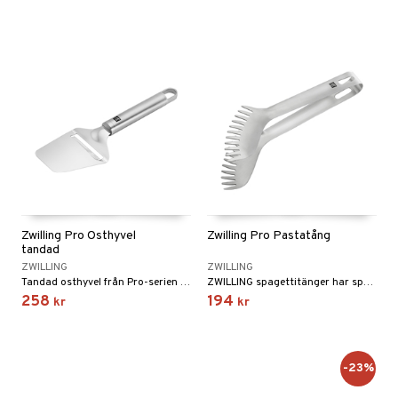
Zwilling Pro Osthyvel
Zwilling Pro Pastatång
tandad
ZWILLING
ZWILLING
Tandad osthyvel från Pro-serien från Zwilling.
ZWILLING spagettitänger har speciellt utformade böjda ändar och fjädrande, robusta spetsar som gör att du med särskild lätthet kan ta tag i spagetti.
258
194
kr
kr
-23%