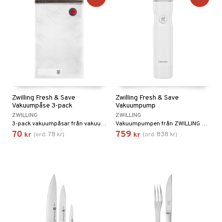
Zwilling Fresh & Save
Zwilling Fresh & Save
Vakuumpåse 3-pack
Vakuumpump
ZWILLING
ZWILLING
3-pack vakuumpåsar från vakuumförvaringssystemet FRESH & SAVE från Zwilling.
Vakuumpumpen från ZWILLING är kompatibel med samtliga produkter i serien Fresh & Save.
70
759
78
838
kr
(
ord.
kr
)
kr
(
ord.
kr
)