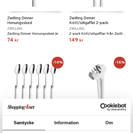
Zwilling Dinner
Zwilling Dinner
Honungssked
Kött/sillgaffel 2-pack
ZWILLING
ZWILLING
Zwilling Dinner Honungssked är en perfekt och praktisk lösning för att servera honung från honungskålen eller direkt från burken.
2-pack Kött/sillgafflar från Zwilling-serien Dinner.
74
149
kr
kr
-14%
-16%
Samtycke
Information
Om
Zwilling Dinner Latteskedar
Zwilling Dinner Salladstång
6-pack