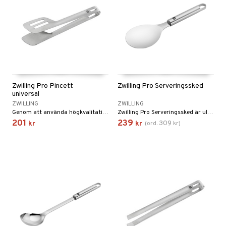
Zwilling Pro Pincett
Zwilling Pro Serveringssked
universal
ZWILLING
ZWILLING
Genom att använda högkvalitativt rostfritt stål är denna tången ultimat i det moderna hemmet.
Zwilling Pro Serveringssked är ultimat för exempelvis ris eller potatismos.
201
239
309
kr
kr
(
ord.
kr
)