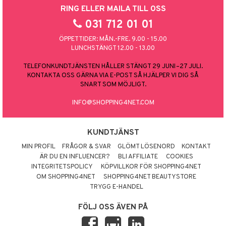
RING ELLER MAILA TILL OSS
031 712 01 01
ÖPPETTIDER: MÅN.-FRE. 9.00 - 15.00
LUNCHSTÄNGT 12.00 - 13.00
TELEFONKUNDTJÄNSTEN HÅLLER STÄNGT 29 JUNI–27 JULI.
KONTAKTA OSS GÄRNA VIA E-POST SÅ HJÄLPER VI DIG SÅ
SNART SOM MÖJLIGT.
INFO@SHOPPING4NET.COM
KUNDTJÄNST
MIN PROFIL
FRÅGOR & SVAR
GLÖMT LÖSENORD
KONTAKT
ÄR DU EN INFLUENCER?
BLI AFFILIATE
COOKIES
INTEGRITETSPOLICY
KÖPVILLKOR FÖR SHOPPING4NET
OM SHOPPING4NET
SHOPPING4NET BEAUTYSTORE
TRYGG E-HANDEL
FÖLJ OSS ÄVEN PÅ