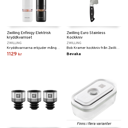
Zwilling Enfinigy Elektrisk
Zwilling Euro Stainless
kryddkvarnset
Kockkniv
ZWILLING
ZWILLING
Kryddkvarnarna erbjuder många praktiska fördelar vid malning, du kan anpassa den till nästan alla malningsgrader; från fin till grov.
Bob Kramer kockkniv från Zwilling är en ultimat allroundkniv som kan användas för att hacka upp örter och skära grönsaker, kött och fisk.
1129
Bevaka
kr
Finns i flera varianter