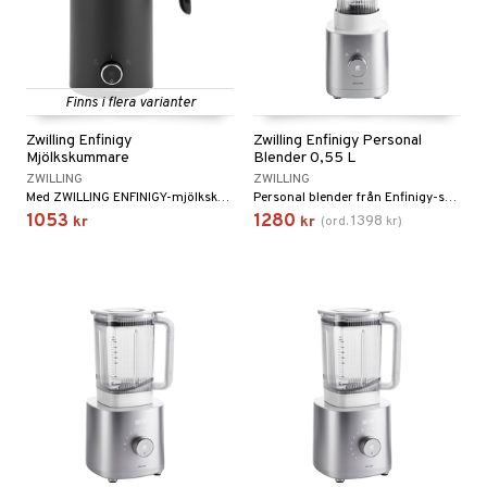
Finns i flera varianter
Zwilling Enfinigy
Zwilling Enfinigy Personal
Mjölkskummare
Blender 0,55 L
ZWILLING
ZWILLING
Med ZWILLING ENFINIGY-mjölkskummaren uppnår du baristakvalitet själv i ditt eget hem.
Personal blender från Enfinigy-serien från Zwilling.
1053
1280
1398
kr
kr
(
ord.
kr
)