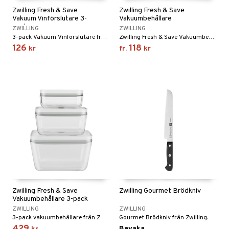
Zwilling Fresh & Save
Zwilling Fresh & Save
Vakuum Vinförslutare 3-
Vakuumbehållare
pack
ZWILLING
ZWILLING
3-pack Vakuum Vinförslutare från Zwilling Fresh & Save.
Zwilling Fresh & Save Vakuumbehållare är perfekt när du behöver förvara rester från middagen.
126
118
kr
fr.
kr
Zwilling Fresh & Save
Zwilling Gourmet Brödkniv
Vakuumbehållare 3-pack
ZWILLING
ZWILLING
3-pack vakuumbehållare från Zwilling-serien Fresh & Save.
Gourmet Brödkniv från Zwilling.
Bevaka