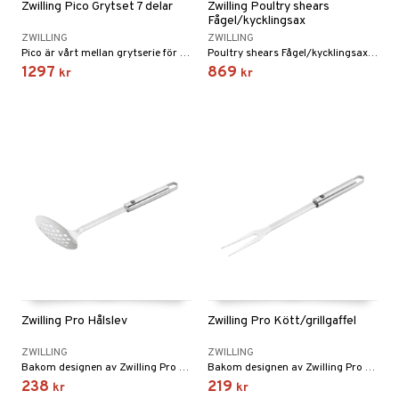
Zwilling Pico Grytset 7 delar
Zwilling Poultry shears
Fågel/kycklingsax
ZWILLING
ZWILLING
Pico är vårt mellan grytserie för mindre portioner eller singelhushåll - i detta set får du en stekpanna och tre grytor med lock i olika storlekar som passar för olika tillagningar.
Poultry shears Fågel/kycklingsax från Zwilling.
1297
869
kr
kr
Zwilling Pro Hålslev
Zwilling Pro Kött/grillgaffel
ZWILLING
ZWILLING
Bakom designen av Zwilling Pro Hålslev står de kända designers Matteo Thun och Antonio Rodriguez.
Bakom designen av Zwilling Pro Kött/grillgaffel står de kända designers Matteo Thun och Antonio Rodriguez, som har använt ett designspråk som är både tidlöst och toppmodernt.
238
219
kr
kr