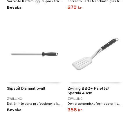
Sorrento Kaffemugg i 2-pack från Zwilling.
Sorrento Latte Macchiato glas från Zwilling kommer i 2-pack.
270
Bevaka
kr
Slipstål Diamant ovalt
Zwilling BBQ+ Palette/
Spatula 43cm
ZWILLING
ZWILLING
Det är inte bara professionella kockar som litar på skarpa knivar.
Den ergonomiskt formade grillspaden i rostfritt stål med sin stora yta och tandade kant säkerställer optimal hantering och framför allt enkel vändning av din grillade mat, oavsett om du använder den för kött, grönsaker eller fisk.
358
Bevaka
kr