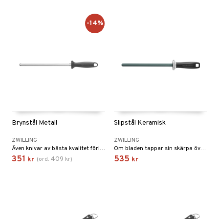
-14%
Brynstål Metall
Slipstål Keramisk
ZWILLING
ZWILLING
Även knivar av bästa kvalitet förlorar sin skärpa över tid, men ZWILLING-knivslipningsstål kan ge dem tillbaka sin skärpa!
Om bladen tappar sin skärpa över tid, använd det keramiska slipningsstålet från Zwilling.
351
535
409
kr
(
ord.
kr
)
kr