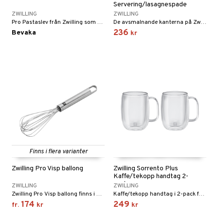
Servering/lasagnespade
ZWILLING
ZWILLING
Pro Pastaslev från Zwilling som är extra stor vilket gör att du med lätthet kan lyfta spagetti eller nudlar från grytan.
De avsmalnande kanterna på Zwilling Pro Servering/lasagnespade gör att lasagnelyftaren enkelt kan glida under delar för enkel servering.
236
Bevaka
kr
Finns i flera varianter
Zwilling Pro Visp ballong
Zwilling Sorrento Plus
Kaffe/tekopp handtag 2-
pack
ZWILLING
ZWILLING
Zwilling Pro Visp ballong finns i flera storlekar.
Kaffe/tekopp handtag i 2-pack från Zwilling-serien Sorrento Plus.
174
249
fr.
kr
kr