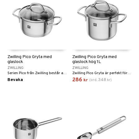
Zwilling Pico Gryta med
Zwilling Pico Gryta med
glaslock
glaslock hög 1L
ZWILLING
ZWILLING
Serien Pico från Zwilling består av en unik serie kastruller, grytor och stekpannor för det lite mindre hushållet.
Zwilling Pico Gryta är perfekt för värmning av tillbehör eller liknade med lite volym och med glas locket som ingår ser man lätt sin tillagning.
286
Bevaka
348
kr
(
ord.
kr
)