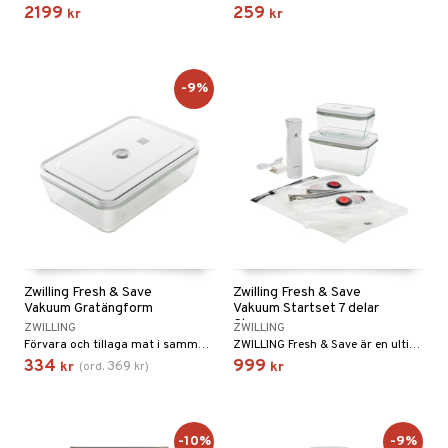
2199
259
kr
kr
-9%
Zwilling Fresh & Save
Zwilling Fresh & Save
Vakuum Gratängform
Vakuum Startset 7 delar
Glas
ZWILLING
ZWILLING
Förvara och tillaga mat i samma form med Zwilling Fresh & Save Vakuum Gratängform.
ZWILLING Fresh & Save är en ultimat vakuumförvaringsserie som håller maten fräsch upp till hela 5 gånger längre.
334
999
369
kr
(
ord.
kr
)
kr
-10%
-9%