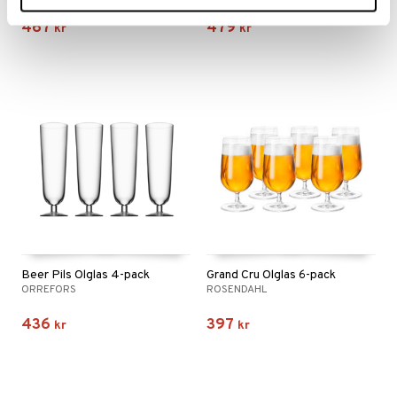
467
479
kr
kr
Beer Pils Ölglas 4-pack
Grand Cru Ölglas 6-pack
ORREFORS
ROSENDAHL
436
397
kr
kr