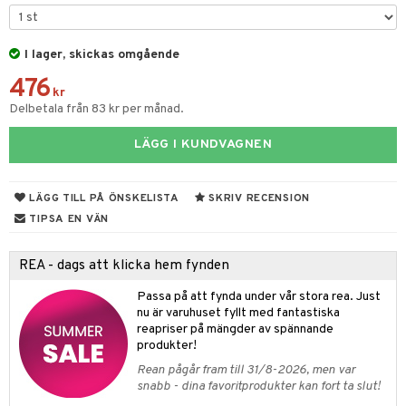
& Kastruller
I lager, skickas omgående
lsmaskiner
476
drostar
& Karaffer
kr
Delbetala från 83 kr per månad.
fe, Te & Espresso
LÄGG I KUNDVAGNEN
er & Elvispar
dknivar
rvaring
iga maskiner
vset
dskap
LÄGG TILL PÅ ÖNSKELISTA
SKRIV RECENSION
tenkokare
vslipar och Brynen
til
TIPSA EN VÄN
vtillbehör
 & Muggar
REA - dags att klicka hem fynden
kknivar
Kryddkvarnar
Passa på att fynda under vår stora rea. Just
l- & Grönsaksknivar
ngstillbehör
nu är varuhuset fyllt med fantastiska
reapriser på mängder av spännande
rbrädor
nnor
produkter!
cialknivar
Rean pågår fram till 31/8-2026, men var
way / Outdoor
snabb - dina favoritprodukter kan fort ta slut!