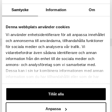
textilier
rdsredskap
Artikelnr
Samtycke
Information
Om
ddset
sbelysning
IAE50-4-XX
dar & Täcken
e
Denna webbplats använder cookies
Lägsta pris senaste 30 dagarna: 476 kr
an & Örngott
Vi använder enhetsidentifierare för att anpassa innehållet
och annonserna till användarna, tillhandahålla funktioner
Tips till dig
för sociala medier och analysera vår trafik. Vi
vidarebefordrar även sådana identifierare och annan
information från din enhet till de sociala medier och
annons- och analysföretag som vi samarbetar med.
Dessa kan i sin tur kombinera informationen med annan
information som du har tillhandahållit eller som de har
samlat in när du har använt deras tjänster. Du godkänner
våra cookies vid fortsatt användande av vår webbplats.
Tillåt alla
Beer IPA Ölglas 4-pack
Beer Lager Ölglas 4-pack
Anpassa
ORREFORS
ORREFORS