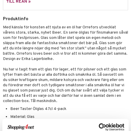
skor
ar
TILL REAN »
lådor
ietter
& Bakformar
Produktinfo
moskannor
pa tallrikar
gningsfat & Skålar
Med känsla för konsten att njuta av en öl har Orrefors utvecklat
rmosmuggar
tallrikar
Bartillbehör
vårens stora, starka, nyhet Beer. En serie ölglas för finsmakaren såväl
som för festprissen. Glas som låter ölet spela sin egen melodi och
släppa fram alla de fantastiska smaktoner det bär på. Glas som gör
att du inte längre nöjer dig med ”en stor stark” utan något så mycket
& Plädar
bättre. Orrefors loves beer och vi tror att ni kommer göra det samma.
Design av Erika Lagerbielke.
s
dskuddar
textilier
Nu har vi tagit fram ett glas för lager, ett för pilsner och ett glas som
äder
lkar & Matare
lyfter fram det bästa ur alla doftrika och smakrika öl. Så oavsett om
änst
du söker kraftigare skum, mildare kolsyra och vackrare färg eller om
ddset
ör
& Plädar
liv
du föredrar mer doft och tydligare smaktoner i alla smakrika öl har vi
 & svar
nu glaset som passar just dig. Och om du har svårt att välja tycker vi
dar & Täcken
tilier
Grilltillbehör
att du ska få ett av varje och har därför har vi även samlat dem i en
produkt
collection-box. Tål maskindisk.
an & Örngott
elningen
Beer Taster Ölglas 47cl 4-pack
& insektsskydd
Material: Glas
tik
dskuddar
k
Storlek: Höjd: 167mm, Diameter: 85mm