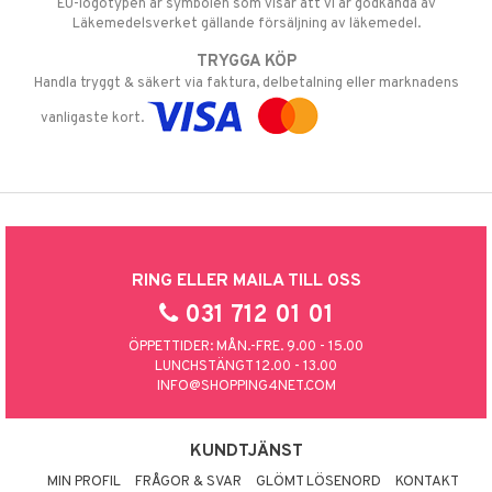
EU-logotypen är symbolen som visar att vi är godkända av
Läkemedelsverket gällande försäljning av läkemedel.
TRYGGA KÖP
Handla tryggt & säkert via faktura, delbetalning eller marknadens
vanligaste kort.
RING ELLER MAILA TILL OSS
031 712 01 01
ÖPPETTIDER: MÅN.-FRE. 9.00 - 15.00
LUNCHSTÄNGT 12.00 - 13.00
INFO@SHOPPING4NET.COM
KUNDTJÄNST
MIN PROFIL
FRÅGOR & SVAR
GLÖMT LÖSENORD
KONTAKT