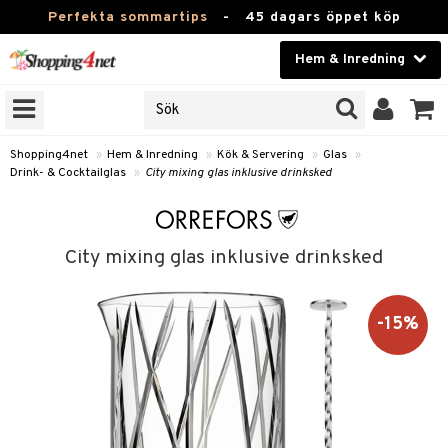
Perfekta sommartips
-
45 dagars öppet köp
Hem & Inredning
RKEN
Skönhet
JER
ODUKTER
Kontaktlinser
Shopping4net
»
Hem & Inredning
»
Kök & Servering
»
Glas
»
Drink- & Cocktailglas
»
City mixing glas inklusive drinksked
TKORT
Hälsokost
Apotek
City mixing glas inklusive drinksked
sinredning
Fitness
g
textilier
mpor
Hem & Inredning
-15%
g
stillbehör
bler
ngstillbehör
Leksaker, Barn & Baby
ronik
msdekoration
r
e & krokar
Varumärken
dslampor
et
msförvaring
us
Kampanjer
lampor
g
stextilier
tor & Ljusstakar
varing