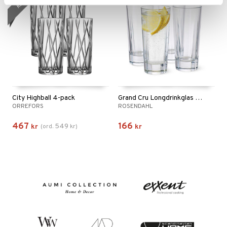
City Highball 4-pack
Grand Cru Longdrinkglas 4-pack
ORREFORS
ROSENDAHL
467
166
549
kr
(
ord.
kr
)
kr