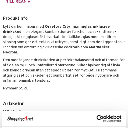
skor
ar
TILL REAN »
lådor
ietter
& Bakformar
Produktinfo
moskannor
pa tallrikar
gningsfat & Skålar
Lyft din hemmabar med
Orrefors City mixingglas inklusive
rmosmuggar
tallrikar
Bartillbehör
drinksked
– en elegant kombination av funktion och skandinavisk
design. Mixingglaset är tillverkat i kristallklart glas med en stilren
slipning som ger ett exklusivt uttryck, samtidigt som det ligger stabilt
i handen vid omrörning av klassiska cocktails som Martini eller
& Plädar
Negroni.
Den medföljande drinkskeden är perfekt balanserad och utformad för
s
dskuddar
textilier
att ge en mjuk och kontrollerad omrörning, vilket hjälper dig att kyla
och blanda drinken utan att späda ut den för mycket. Tillsammans
äder
lkar & Matare
änst
utgör glaset och skeden ett oumbärligt set för både nybörjare och
erfarna hemmabartenders.
ddset
ör
& Plädar
liv
 & svar
Rymmer 65 cl.
dar & Täcken
tilier
Grilltillbehör
produkt
an & Örngott
Artikelnr
elningen
& insektsskydd
IAI13-1-XX
tik
dskuddar
k
Lägsta pris senaste 30 dagarna: 459 kr