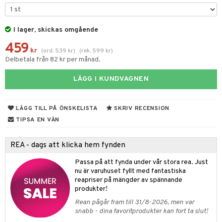
& Kastruller
I lager, skickas omgående
lsmaskiner
459
drostar
& Karaffer
kr
(
ord.
539
kr
)
(
rek.
599
kr
)
Delbetala från 82 kr per månad.
fe, Te & Espresso
LÄGG I KUNDVAGNEN
er & Elvispar
dknivar
rvaring
iga maskiner
vset
dskap
LÄGG TILL PÅ ÖNSKELISTA
SKRIV RECENSION
tenkokare
vslipar och Brynen
til
TIPSA EN VÄN
vtillbehör
 & Muggar
REA - dags att klicka hem fynden
kknivar
Kryddkvarnar
Passa på att fynda under vår stora rea. Just
l- & Grönsaksknivar
ngstillbehör
nu är varuhuset fyllt med fantastiska
reapriser på mängder av spännande
rbrädor
nnor
produkter!
cialknivar
Rean pågår fram till 31/8-2026, men var
way / Outdoor
snabb - dina favoritprodukter kan fort ta slut!