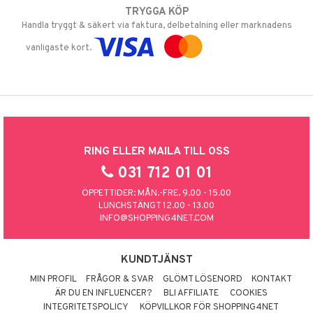
TRYGGA KÖP
Handla tryggt & säkert via faktura, delbetalning eller marknadens
vanligaste kort.
RING ELLER MAILA TILL OSS
031 712 01 01
ÖPPETTIDER: MÅN.-FRE. 9.00 - 15.00
LUNCHSTÄNGT 12.00 - 13.00
INFO@SHOPPING4NET.COM
KUNDTJÄNST
MIN PROFIL
FRÅGOR & SVAR
GLÖMT LÖSENORD
KONTAKT
ÄR DU EN INFLUENCER?
BLI AFFILIATE
COOKIES
INTEGRITETSPOLICY
KÖPVILLKOR FÖR SHOPPING4NET