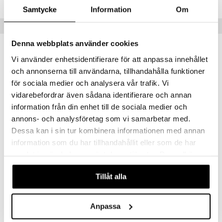
textilier
rdsredskap
Samtycke
Information
Om
ddset
sbelysning
Populära produkter
dar & Täcken
e
Denna webbplats använder cookies
an & Örngott
Vi använder enhetsidentifierare för att anpassa innehållet
och annonserna till användarna, tillhandahålla funktioner
för sociala medier och analysera vår trafik. Vi
vidarebefordrar även sådana identifierare och annan
information från din enhet till de sociala medier och
annons- och analysföretag som vi samarbetar med.
Dessa kan i sin tur kombinera informationen med annan
information som du har tillhandahållit eller som de har
Carat Coupe 25cl 2-pack
Gin och Tonic 4-pack
samlat in när du har använt deras tjänster. Du godkänner
ORREFORS
ORREFORS
våra cookies vid fortsatt användande av vår webbplats.
Tillåt alla
440
419
kr
kr
Anpassa
kampanj
-15%