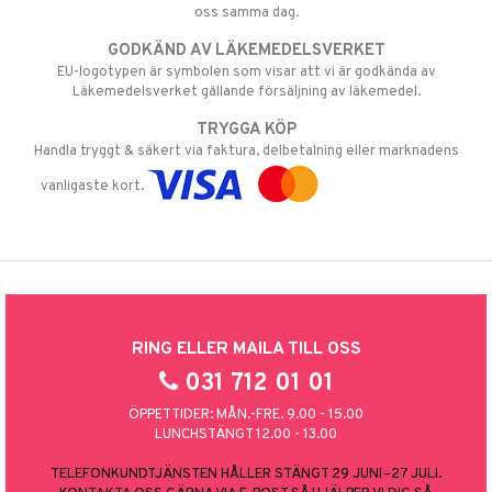
oss samma dag.
GODKÄND AV LÄKEMEDELSVERKET
EU-logotypen är symbolen som visar att vi är godkända av
Läkemedelsverket gällande försäljning av läkemedel.
TRYGGA KÖP
Handla tryggt & säkert via faktura, delbetalning eller marknadens
vanligaste kort.
RING ELLER MAILA TILL OSS
031 712 01 01
ÖPPETTIDER: MÅN.-FRE. 9.00 - 15.00
LUNCHSTÄNGT 12.00 - 13.00
TELEFONKUNDTJÄNSTEN HÅLLER STÄNGT 29 JUNI–27 JULI.