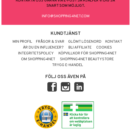
KONTAKTA OSS GÄRNA VIA E-POST SÅ HJÄLPER VI DIG SÅ
SNART SOM MÖJLIGT.
INFO@SHOPPING4NET.COM
KUNDTJÄNST
MIN PROFIL
FRÅGOR & SVAR
GLÖMT LÖSENORD
KONTAKT
ÄR DU EN INFLUENCER?
BLI AFFILIATE
COOKIES
INTEGRITETSPOLICY
KÖPVILLKOR FÖR SHOPPING4NET
OM SHOPPING4NET
SHOPPING4NET BEAUTYSTORE
TRYGG E-HANDEL
FÖLJ OSS ÄVEN PÅ