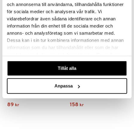
59
595
och annonserna till användarna, tillhandahålla funktioner
699
fr.
kr
kr
(
ord.
kr
)
för sociala medier och analysera vår trafik. Vi
vidarebefordrar även sådana identifierare och annan
information från din enhet till de sociala medier och
annons- och analysföretag som vi samarbetar med.
Dessa kan i sin tur kombinera informationen med annan
information som du har tillhandahållit eller som de har
samlat in när du har använt deras tjänster. Du godkänner
våra cookies vid fortsatt användande av vår webbplats.
Tillåt alla
Finns i flera varianter
Anpassa
Flora Japonica Rice Bowl 12cm
Flora Japonica Noodle Bowl 20.3cm
TOKYO DESIGN STUDIO
TOKYO DESIGN STUDIO
89
158
kr
kr