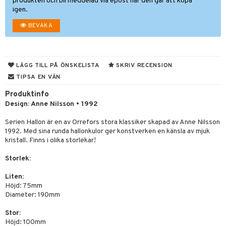
til
produkten och bli meddelad via epost när den går att köpa
igen.
vtillbehör
 & Muggar
BEVAKA
kknivar
Kryddkvarnar
l- & Grönsaksknivar
ngstillbehör
LÄGG TILL PÅ ÖNSKELISTA
SKRIV RECENSION
rbrädor
nnor
TIPSA EN VÄN
cialknivar
way / Outdoor
Produktinfo
Design: Anne Nilsson • 1992
skor
ar
Serien Hallon är en av Orrefors stora klassiker skapad av Anne Nilsson
lådor
ietter
& Bakformar
1992. Med sina runda hallonkulor ger konstverken en känsla av mjuk
moskannor
pa tallrikar
kristall. Finns i olika storlekar!
gningsfat & Skålar
rmosmuggar
tallrikar
Storlek:
Bartillbehör
Liten:
Höjd: 75mm
& Plädar
Diameter: 190mm
s
dskuddar
textilier
Stor:
Höjd: 100mm