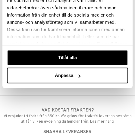
för sociala medier och analysera vår trafik. Vi
vidarebefordrar även sådana identifierare och annan
information från din enhet till de sociala medier och
annons- och analysföretag som vi samarbetar med.
Dessa kan i sin tur kombinera informationen med annan
information som du har tillhandahållit eller som de har
samlat in när du har använt deras tjänster. Du godkänner
våra cookies vid fortsatt användande av vår webbplats.
Tillåt alla
Anpassa
VAD KOSTAR FRAKTEN?
Vi erbjuder fri frakt från 350 kr. Vår gräns för fraktfri leverans bestäms
utifån vilken avdelning du handlar från. Läs mer här »
SNABBA LEVERANSER