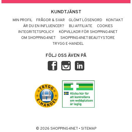
KUNDTJÄNST
MIN PROFIL
FRÅGOR & SVAR
GLÖMT LÖSENORD
KONTAKT
ÄR DU EN INFLUENCER?
BLI AFFILIATE
COOKIES
INTEGRITETSPOLICY
KÖPVILLKOR FÖR SHOPPING4NET
OM SHOPPING4NET
SHOPPING4NET BEAUTYSTORE
TRYGG E-HANDEL
FÖLJ OSS ÄVEN PÅ
© 2026 SHOPPING4NET
•
SITEMAP