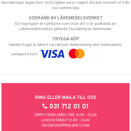
Beställningar lagda före 14:00 (gäller varor i lager) skickas normalt ut från
oss samma dag.
GODKÄND AV LÄKEMEDELSVERKET
EU-logotypen är symbolen som visar att vi är godkända av
Läkemedelsverket gällande försäljning av läkemedel.
TRYGGA KÖP
Handla tryggt & säkert via faktura, delbetalning eller marknadens
vanligaste kort.
RING ELLER MAILA TILL OSS
031 712 01 01
ÖPPETTIDER: MÅN.-FRE. 9.00 - 15.00
LUNCHSTÄNGT 12.00 - 13.00
INFO@SHOPPING4NET.COM