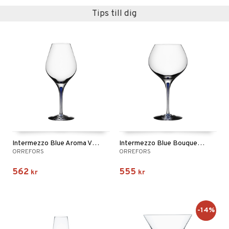
textilier
rdsredskap
Tips till dig
ddset
sbelysning
dar & Täcken
e
an & Örngott
Intermezzo Blue Aroma Vinprovarglas 62cl (60cl)
Intermezzo Blue Bouquet Vinprovarglas 70cl (60cl)
ORREFORS
ORREFORS
562
555
kr
kr
-14%