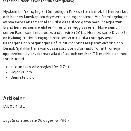
skor
ar
fått fina utmärkelser för sin formgivning.
lådor
ietter
& Bakformar
Nyckeln till framgång är förmodligen Erikas stora kärlek till hantverket
och hennes kunskap om dryckers olika egenskaper. Vid framtagningen
moskannor
pa tallrikar
gningsfat & Skålar
av nya serviser samarbetar Erika dessutom gärna med vinexperter.
Bland hennes senare alster finner vi servigglasserien More samt
rmosmuggar
tallrikar
Bartillbehör
serien Beer som lanserades under våren 2014. Hennes serie Divine är
en hyllning till det kungliga bröllopet 2010. Erika formgav även
riksdagens och regeringens gåva till kronprinsessparet Victoria och
Daniel. Självklart är även dessa serviser utformade för att förhöja
& Plädar
upplevelsen av dryckernas alla dofter och smaker. Tål maskindisk med
försiktighet.
s
dskuddar
textilier
Intermezzo Vitvinsglas 19cl (17cl)
Höjd: 20 cm
äder
lkar & Matare
änst
Diameter: 6 cm
ddset
ör
& Plädar
liv
 & svar
dar & Täcken
tilier
Grilltillbehör
produkt
Artikelnr
an & Örngott
IAE03-1-BL
elningen
& insektsskydd
tik
Lägsta pris senaste 30 dagarna: 484 kr
dskuddar
k