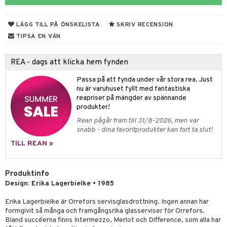
& Kastruller
LÄGG TILL PÅ ÖNSKELISTA
SKRIV RECENSION
lsmaskiner
TIPSA EN VÄN
drostar
& Karaffer
REA - dags att klicka hem fynden
fe, Te & Espresso
Passa på att fynda under vår stora rea. Just
er & Elvispar
dknivar
rvaring
nu är varuhuset fyllt med fantastiska
reapriser på mängder av spännande
iga maskiner
vset
dskap
produkter!
tenkokare
vslipar och Brynen
Rean pågår fram till 31/8-2026, men var
til
snabb - dina favoritprodukter kan fort ta slut!
vtillbehör
 & Muggar
TILL REAN »
kknivar
Kryddkvarnar
l- & Grönsaksknivar
Produktinfo
ngstillbehör
Design: Erika Lagerbielke • 1985
rbrädor
nnor
Erika Lagerbielke är Orrefors servisglasdrottning. Ingen annan har
cialknivar
way / Outdoor
formgivit så många och framgångsrika glasserviser för Orrefors.
Bland succéerna finns Intermezzo, Merlot och Difference, som alla har