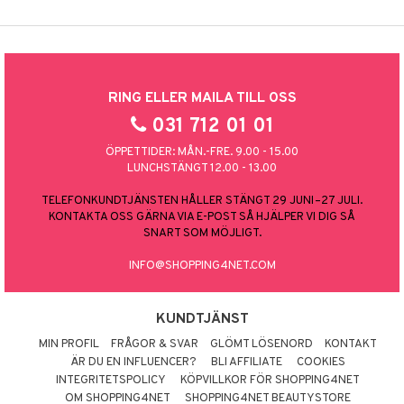
RING ELLER MAILA TILL OSS
031 712 01 01
ÖPPETTIDER: MÅN.-FRE. 9.00 - 15.00
LUNCHSTÄNGT 12.00 - 13.00
TELEFONKUNDTJÄNSTEN HÅLLER STÄNGT 29 JUNI–27 JULI.
KONTAKTA OSS GÄRNA VIA E-POST SÅ HJÄLPER VI DIG SÅ
SNART SOM MÖJLIGT.
INFO@SHOPPING4NET.COM
KUNDTJÄNST
MIN PROFIL
FRÅGOR & SVAR
GLÖMT LÖSENORD
KONTAKT
ÄR DU EN INFLUENCER?
BLI AFFILIATE
COOKIES
INTEGRITETSPOLICY
KÖPVILLKOR FÖR SHOPPING4NET
OM SHOPPING4NET
SHOPPING4NET BEAUTYSTORE