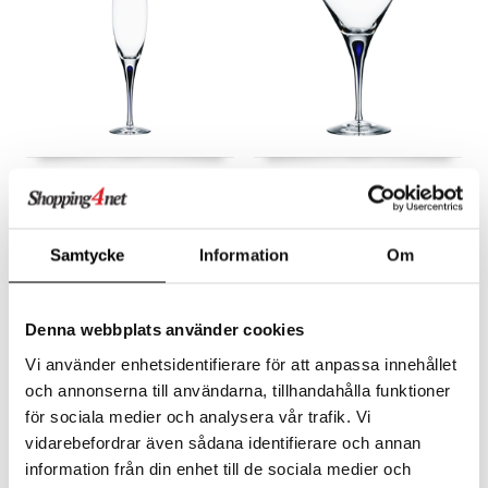
Intermezzo Blue Champagneglas 26cl (20cl)
Intermezzo Blue Martiniglas 25cl (21cl)
ORREFORS
ORREFORS
553
498
579
kr
kr
(
ord.
kr
)
Samtycke
Information
Om
-14%
Denna webbplats använder cookies
Vi använder enhetsidentifierare för att anpassa innehållet
och annonserna till användarna, tillhandahålla funktioner
för sociala medier och analysera vår trafik. Vi
vidarebefordrar även sådana identifierare och annan
information från din enhet till de sociala medier och