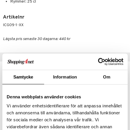
Rymmer: 25 cl
textilier
rdsredskap
ddset
sbelysning
Artikelnr
dar & Täcken
e
ICG09-1-XX
an & Örngott
Lägsta pris senaste 30 dagarna: 440 kr
Tips till dig
Samtycke
Information
Om
Denna webbplats använder cookies
Vi använder enhetsidentifierare för att anpassa innehållet
och annonserna till användarna, tillhandahålla funktioner
för sociala medier och analysera vår trafik. Vi
Finns i flera varianter
vidarebefordrar även sådana identifierare och annan