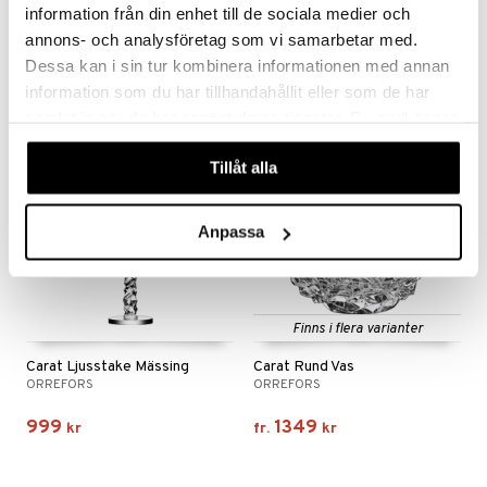
Carat Champagne 24cl 2-pack
Carat Ljusstakar 2-pack
information från din enhet till de sociala medier och
ORREFORS
ORREFORS
annons- och analysföretag som vi samarbetar med.
499
1249
kr
fr.
kr
Dessa kan i sin tur kombinera informationen med annan
information som du har tillhandahållit eller som de har
samlat in när du har använt deras tjänster. Du godkänner
våra cookies vid fortsatt användande av vår webbplats.
Tillåt alla
Anpassa
Finns i flera varianter
Carat Ljusstake Mässing
Carat Rund Vas
ORREFORS
ORREFORS
999
1349
kr
fr.
kr