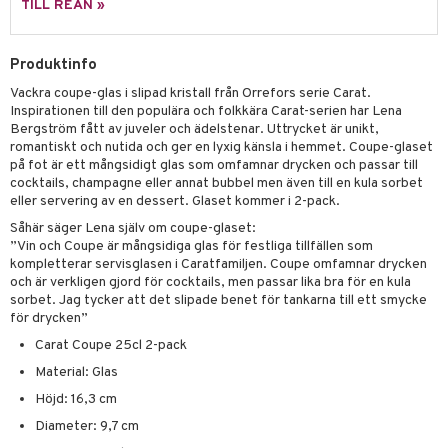
skor
ar
TILL REAN »
lådor
ietter
& Bakformar
Produktinfo
moskannor
pa tallrikar
gningsfat & Skålar
Vackra coupe-glas i slipad kristall från Orrefors serie Carat.
rmosmuggar
tallrikar
Bartillbehör
Inspirationen till den populära och folkkära Carat-serien har Lena
Bergström fått av juveler och ädelstenar. Uttrycket är unikt,
romantiskt och nutida och ger en lyxig känsla i hemmet. Coupe-glaset
på fot är ett mångsidigt glas som omfamnar drycken och passar till
& Plädar
cocktails, champagne eller annat bubbel men även till en kula sorbet
eller servering av en dessert. Glaset kommer i 2-pack.
s
dskuddar
textilier
Såhär säger Lena själv om coupe-glaset:
”Vin och Coupe är mångsidiga glas för festliga tillfällen som
äder
lkar & Matare
änst
kompletterar servisglasen i Caratfamiljen. Coupe omfamnar drycken
och är verkligen gjord för cocktails, men passar lika bra för en kula
ddset
ör
& Plädar
liv
 & svar
sorbet. Jag tycker att det slipade benet för tankarna till ett smycke
dar & Täcken
för drycken”
tilier
Grilltillbehör
produkt
Carat Coupe 25cl 2-pack
an & Örngott
elningen
Material: Glas
& insektsskydd
Höjd: 16,3 cm
tik
dskuddar
k
Diameter: 9,7 cm