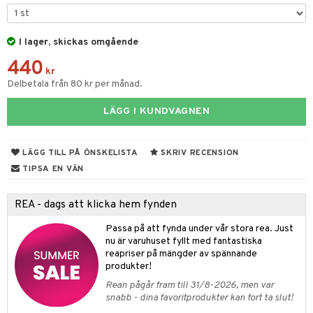
& Kastruller
I lager, skickas omgående
lsmaskiner
440
drostar
& Karaffer
kr
Delbetala från 80 kr per månad.
fe, Te & Espresso
LÄGG I KUNDVAGNEN
er & Elvispar
dknivar
rvaring
iga maskiner
vset
dskap
LÄGG TILL PÅ ÖNSKELISTA
SKRIV RECENSION
tenkokare
vslipar och Brynen
til
TIPSA EN VÄN
vtillbehör
 & Muggar
REA - dags att klicka hem fynden
kknivar
Kryddkvarnar
Passa på att fynda under vår stora rea. Just
l- & Grönsaksknivar
ngstillbehör
nu är varuhuset fyllt med fantastiska
reapriser på mängder av spännande
rbrädor
nnor
produkter!
cialknivar
Rean pågår fram till 31/8-2026, men var
way / Outdoor
snabb - dina favoritprodukter kan fort ta slut!