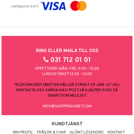
vanligaste kort.
RING ELLER MAILA TILL OSS
031 712 01 01
ÖPPETTIDER: MÅN.-FRE. 9.00 - 15.00
LUNCHSTÄNGT 12.00 - 13.00
TELEFONKUNDTJÄNSTEN HÅLLER STÄNGT 29 JUNI–27 JULI.
KONTAKTA OSS GÄRNA VIA E-POST SÅ HJÄLPER VI DIG SÅ
SNART SOM MÖJLIGT.
INFO@SHOPPING4NET.COM
KUNDTJÄNST
MIN PROFIL
FRÅGOR & SVAR
GLÖMT LÖSENORD
KONTAKT