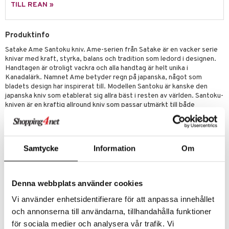
way / Outdoor
TILL REAN »
skor
ar
Produktinfo
lådor
ietter
& Bakformar
Satake Ame Santoku kniv. Ame-serien från Satake är en vacker serie
moskannor
pa tallrikar
gningsfat & Skålar
knivar med kraft, styrka, balans och tradition som ledord i designen.
Handtagen är otroligt vackra och alla handtag är helt unika i
rmosmuggar
tallrikar
Bartillbehör
Kanadalärk. Namnet Ame betyder regn på japanska, något som
bladets design har inspirerat till. Modellen Santoku är kanske den
japanska kniv som etablerat sig allra bäst i resten av världen. Santoku-
kniven är en kraftig allround kniv som passar utmärkt till både
& Plädar
grönsaker, rotsaker, fisk, fågel och kött. Många kockar använder sin
Santoku för i stort sett allt när det gäller matlagningen. Kännetecknat
s
dskuddar
textilier
för en Santoku-kniv är att den ofta har en högre profil än
västerländska kockknivar (Gyutos) och en kraftigare avrundning vid
äder
lkar & Matare
Samtycke
Information
Om
spetsen. Färgen på handtaget kan variera och är helt unikt.
änst
ddset
ör
& Plädar
liv
Storlek bladet: 18 cm
 & svar
Material: Handbankat blad av 5 lager AUS10-stål, Bolster &
dar & Täcken
tilier
Grilltillbehör
Denna webbplats använder cookies
ändstycke i rostfritt stål, Handtag av Kanadalärk
produkt
an & Örngott
Vi använder enhetsidentifierare för att anpassa innehållet
elningen
och annonserna till användarna, tillhandahålla funktioner
Artikelnr
& insektsskydd
för sociala medier och analysera vår trafik. Vi
tik