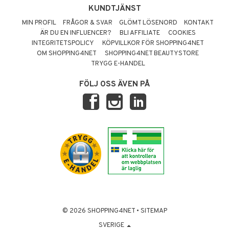
KUNDTJÄNST
MIN PROFIL
FRÅGOR & SVAR
GLÖMT LÖSENORD
KONTAKT
ÄR DU EN INFLUENCER?
BLI AFFILIATE
COOKIES
INTEGRITETSPOLICY
KÖPVILLKOR FÖR SHOPPING4NET
OM SHOPPING4NET
SHOPPING4NET BEAUTYSTORE
TRYGG E-HANDEL
FÖLJ OSS ÄVEN PÅ
© 2026 SHOPPING4NET
•
SITEMAP
SVERIGE