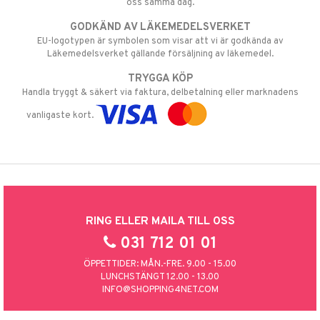
oss samma dag.
GODKÄND AV LÄKEMEDELSVERKET
EU-logotypen är symbolen som visar att vi är godkända av
Läkemedelsverket gällande försäljning av läkemedel.
TRYGGA KÖP
Handla tryggt & säkert via faktura, delbetalning eller marknadens
vanligaste kort.
RING ELLER MAILA TILL OSS
031 712 01 01
ÖPPETTIDER: MÅN.-FRE. 9.00 - 15.00
LUNCHSTÄNGT 12.00 - 13.00
INFO@SHOPPING4NET.COM