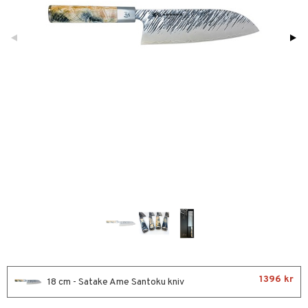
förvaring & Korgar
rvering
sbelysning
tion
kor
ker
s & Doftspridare
behör
urer & Skulpturer
ng & Hyllor
s kök
ckor
gare & Krokar
ration
k
kor
lor
tor & Ljusstakar
g & Städning
al Art
förvaring & Korgar
bler
gdekorationer
ampagneglas
& Kastruller
er
cksglas
lsmaskiner
nk- & Cocktailglas
drostar
& Karaffer
las
fe, Te & Espresso
ps- & Avecglas
er & Elvispar
dknivar
1396 kr
glas
iga maskiner
18 cm - Satake Ame Santoku kniv
vset
skey- & Cognacglas
tenkokare
vslipar och Brynen