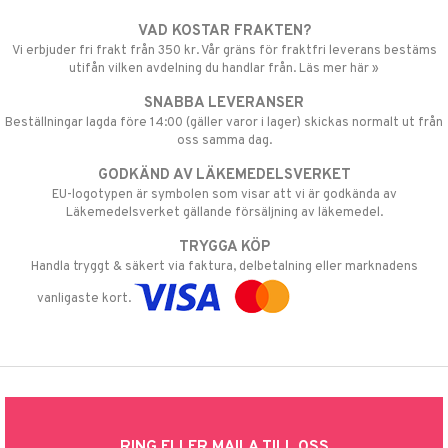
VAD KOSTAR FRAKTEN?
Vi erbjuder fri frakt från 350 kr. Vår gräns för fraktfri leverans bestäms
utifån vilken avdelning du handlar från. Läs mer här »
SNABBA LEVERANSER
Beställningar lagda före 14:00 (gäller varor i lager) skickas normalt ut från
oss samma dag.
GODKÄND AV LÄKEMEDELSVERKET
EU-logotypen är symbolen som visar att vi är godkända av
Läkemedelsverket gällande försäljning av läkemedel.
TRYGGA KÖP
Handla tryggt & säkert via faktura, delbetalning eller marknadens
vanligaste kort.
RING ELLER MAILA TILL OSS