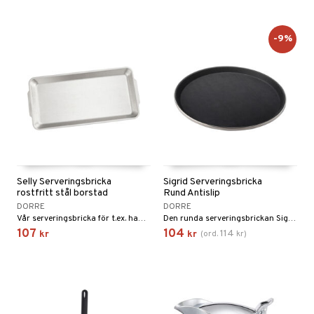
-9%
Selly Serveringsbricka
Sigrid Serveringsbricka
rostfritt stål borstad
Rund Antislip
DORRE
DORRE
Vår serveringsbricka för t.ex. hamburgare och tillbehör är det perfekta sättet att presentera en burgare på.
Den runda serveringsbrickan Sigrid hjälper dig att servera goda drinkar på ett enkelt och stilfullt sätt.
107
104
114
kr
kr
(
ord.
kr
)