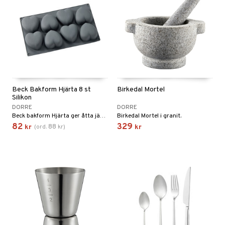
Beck Bakform Hjärta 8 st
Birkedal Mortel
Silikon
DORRE
DORRE
Beck bakform Hjärta ger åtta jämna hjärtformade bakverk med fin detaljering.
Birkedal Mortel i granit.
82
329
88
kr
(
ord.
kr
)
kr