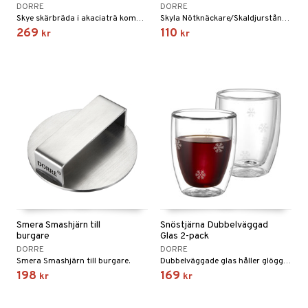
DORRE
DORRE
Skye skärbräda i akaciaträ kombinerar slitstyrka med vacker struktur.
Skyla Nötknäckare/Skaldjurstång är en elegant och stilren multifunktionell tång som passar perfekt för skaldjur och nötter.
269
110
kr
kr
Smera Smashjärn till
Snöstjärna Dubbelväggad
burgare
Glas 2-pack
DORRE
DORRE
Smera Smashjärn till burgare.
Dubbelväggade glas håller glöggen varm extra länge och är samtidigt eleganta att se på och bekväma att dricka ur.
198
169
kr
kr