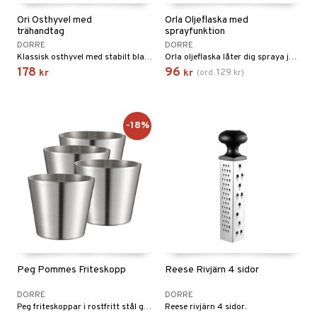
til
e
Ori Osthyvel med
Orla Oljeflaska med
vtillbehör
an & Örngott
 & Muggar
trähandtag
sprayfunktion
DORRE
DORRE
kknivar
Kryddkvarnar
Klassisk osthyvel med stabilt blad i rostfritt stål och elegant handtag i trä.
Orla oljeflaska låter dig spraya jämna, fina lager av olja för stekning, grillning och sallader.
l- & Grönsaksknivar
178
96
129
kr
kr
(
ord.
kr
)
ngstillbehör
rbrädor
nnor
cialknivar
way / Outdoor
-18%
skor
ar
lådor
ietter
& Bakformar
moskannor
pa tallrikar
gningsfat & Skålar
rmosmuggar
tallrikar
Bartillbehör
Peg Pommes Friteskopp
Reese Rivjärn 4 sidor
DORRE
DORRE
Peg friteskoppar i rostfritt stål ger en snygg och praktisk servering av pommes, snacks och små tillbehör.
Reese rivjärn 4 sidor.