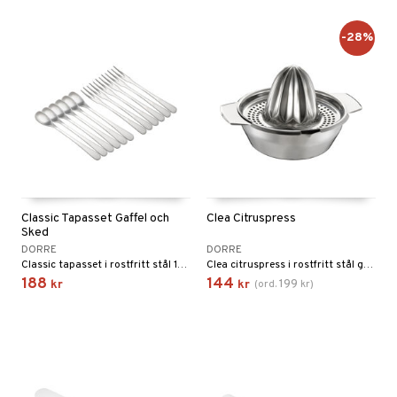
-28%
Classic Tapasset Gaffel och
Clea Citruspress
Sked
DORRE
DORRE
Classic tapasset i rostfritt stål 18/10 ger eleganta smågafflar och skedar på 12 cm för tapas, dessert och provsmakningar.
Clea citruspress i rostfritt stål ger effektiv juiceutvinning från citron, lime och apelsin.
188
144
199
kr
kr
(
ord.
kr
)