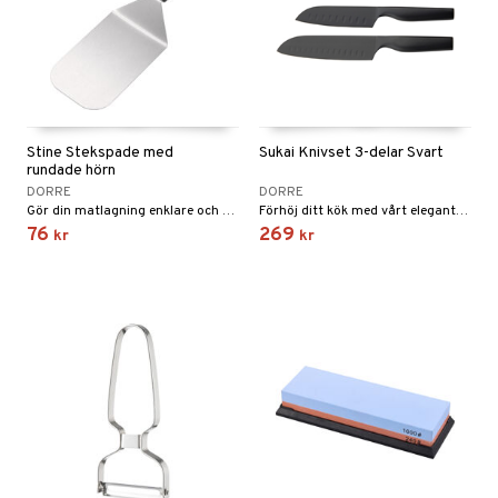
Stine Stekspade med
Sukai Knivset 3-delar Svart
rundade hörn
DORRE
DORRE
Gör din matlagning enklare och smidigare med denna robusta stekspade, särskilt designad för stekhällar.
Förhöj ditt kök med vårt eleganta svarta knivset. Setet innehåller en kockkniv, en allkniv och en skalkniv, vilket ger dig precision och stil i varje skärning.
76
269
kr
kr