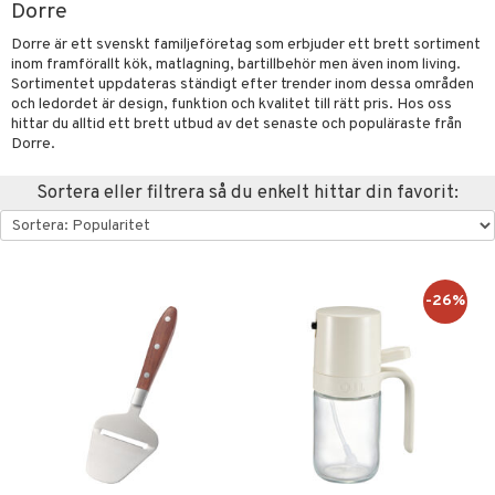
Dorre
förvaring & Korgar
rvering
sbelysning
tion
Dorre är ett svenskt familjeföretag som erbjuder ett brett sortiment
inom framförallt kök, matlagning, bartillbehör men även inom living.
kor
ker
s & Doftspridare
behör
Sortimentet uppdateras ständigt efter trender inom dessa områden
urer & Skulpturer
och ledordet är design, funktion och kvalitet till rätt pris. Hos oss
ng & Hyllor
s kök
& Plädar
hittar du alltid ett brett utbud av det senaste och populäraste från
ckor
gare & Krokar
Dorre.
s
ration
k
dskuddar
textilier
kor
lor
tor & Ljusstakar
g & Städning
äder
lkar & Matare
Sortera eller filtrera så du enkelt hittar din favorit:
änst
al Art
förvaring & Korgar
ddset
bler
ör
& Plädar
liv
 & svar
gdekorationer
dar & Täcken
ampagneglas
& Kastruller
tilier
Grilltillbehör
produkt
er
an & Örngott
cksglas
lsmaskiner
-26%
elningen
nk- & Cocktailglas
drostar
& Karaffer
& insektsskydd
tik
las
fe, Te & Espresso
dskuddar
k
ps- & Avecglas
er & Elvispar
dknivar
rvaring
textilier
rdsredskap
glas
iga maskiner
vset
ddset
dskap
sbelysning
skey- & Cognacglas
tenkokare
vslipar och Brynen
dar & Täcken