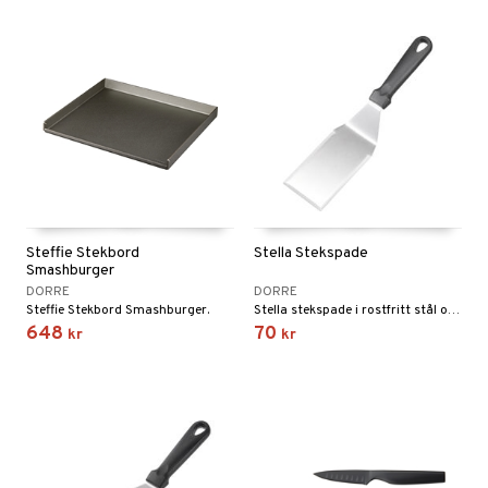
Steffie Stekbord
Stella Stekspade
Smashburger
DORRE
DORRE
Steffie Stekbord Smashburger.
Stella stekspade i rostfritt stål och värmetålig PP-plast är framtagen för enkel och kontrollerad stekning.
648
70
kr
kr