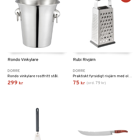
Rondo Vinkylare
Rubi Rivjärn
DORRE
DORRE
Rondo vinkylare rostfritt stål.
Praktiskt fyrsidigt rivjärn med olika rivytor för ost, grönsaker och rotfrukter.
299
75
79
kr
kr
(
ord.
kr
)