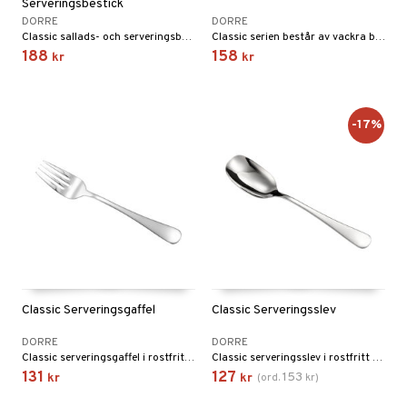
Serveringsbestick
DORRE
DORRE
Classic sallads- och serveringsbestick i rostfritt stål ger en stabil och elegant känsla vid servering.
Classic serien består av vackra bestick med klassisk utformning och har allt för din bordsdukning.
188
158
kr
kr
-17%
Classic Serveringsgaffel
Classic Serveringsslev
DORRE
DORRE
Classic serveringsgaffel i rostfritt stål 18/10 är framtagen för ren, balanserad servering.
Classic serveringsslev i rostfritt stål 18/10 kombinerar hållbarhet med ren, modern form.
131
127
153
kr
kr
(
ord.
kr
)