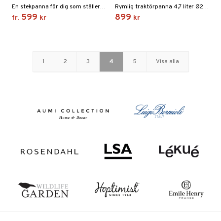
En stekpanna för dig som ställer höga krav på både prestanda och hållbarhet.
Rymlig traktörpanna 4,7 liter Ø28 cm med KFFC keramisk beläggning (generation 8) som ger riktigt bra non-stick-effekt utan PFAS.
599
899
fr.
kr
kr
1
2
3
4
5
Visa alla