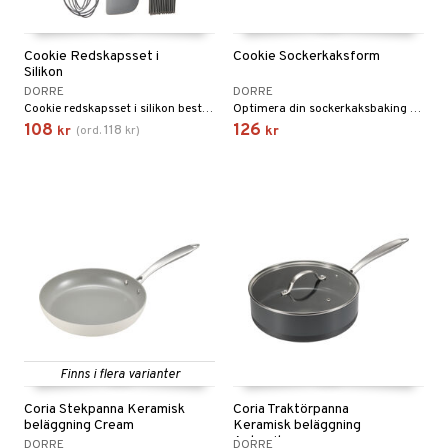
Cookie Redskapsset i
Cookie Sockerkaksform
Silikon
DORRE
DORRE
Cookie redskapsset i silikon består av visp (39 cm), borste (20 cm) och slickepott (27 cm).
Optimera din sockerkaksbaking med vår silikonform, utrustad med förstärkta stålkanter för ultimat stabilitet.
108
126
118
kr
(
ord.
kr
)
kr
Finns i flera varianter
Coria Stekpanna Keramisk
Coria Traktörpanna
beläggning Cream
Keramisk beläggning
Antracit
DORRE
DORRE