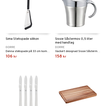
Sima Stekspade silikon
Sissie Såstermos 0,5 liter
med handtag
DORRE
DORRE
Denna stekspade på 33 cm kombinerar funktion och skonsam hantering.
Vackert designad Sissie Såstermos som rymmer 0,5 liter av din godaste sås.
106
158
kr
kr