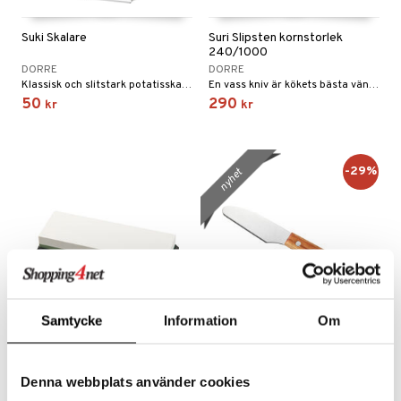
Suki Skalare
Suri Slipsten kornstorlek
240/1000
DORRE
DORRE
Klassisk och slitstark potatisskalare som gör det enkelt att skala potatis, grönsaker och frukt.
En vass kniv är kökets bästa vän – håll den i toppform med Suri Slipsten.
50
290
kr
kr
-29%
nyhet
Samtycke
Information
Om
Suri Slipsten kornstorlek
Sylvia Smörkniv med
3000/8000
Träskaft
Denna webbplats använder cookies
DORRE
DORRE