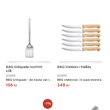
BBQ Grillspade rostfritt
BBQ Stekkniv i trälåda
stål
DORRE
DORRE
BBQ Grillspade – din bästa vän vid grillen.
BBQ stekknivar i 6-pack levereras i trälåda och har blad i rostfritt stål samt handtag i akacia.
106
348
kr
kr
-7%