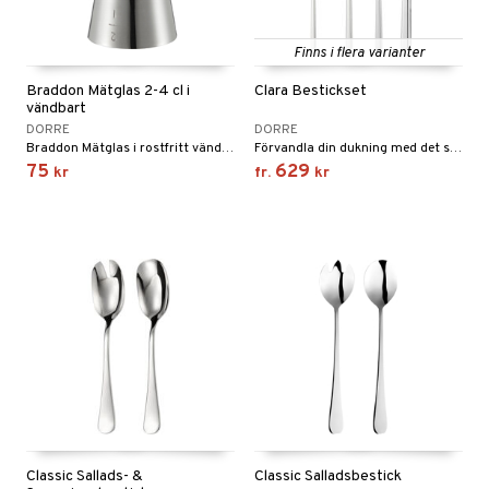
Finns i flera varianter
Braddon Mätglas 2-4 cl i
Clara Bestickset
vändbart
DORRE
DORRE
Braddon Mätglas i rostfritt vändbart 2-4 cl.
Förvandla din dukning med det stilfulla besticksetet Clara, 24 delar! Tillverkat i högkvalitativt rostfritt stål (18/10) kombinerar det elegant design med överlägsen funktionalitet.
75
629
kr
fr.
kr
Classic Sallads- &
Classic Salladsbestick