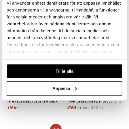
Suri Slipsten 3000/8000 – för den som kräver precision in i minsta detalj.
Sylvia smörkniv kombinerar rostfritt stål med ett varmt träskaft för en mjuk och stabil känsla vid servering.
Vi använder enhetsidentifierare för att anpassa innehållet
388
50
70
kr
kr
(
ord.
kr
)
och annonserna till användarna, tillhandahålla funktioner
för sociala medier och analysera vår trafik. Vi
vidarebefordrar även sådana identifierare och annan
-22%
nyhet
information från din enhet till de sociala medier och
annons- och analysföretag som vi samarbetar med.
Dessa kan i sin tur kombinera informationen med annan
information som du har tillhandahållit eller som de har
samlat in när du har använt deras tjänster. Du godkänner
våra cookies vid fortsatt användande av vår webbplats.
Tillåt alla
Tåre Tapassked 4-pack
Trivence Såskastrull med
Anpassa
rostfritt
Glaslock
DORRE
DORRE
Tåre Tapassked rostfritt 4-pack.
Trivence kastrull 1 L är byggd för snabb och jämn värmespridning.
79
298
383
kr
kr
(
ord.
kr
)