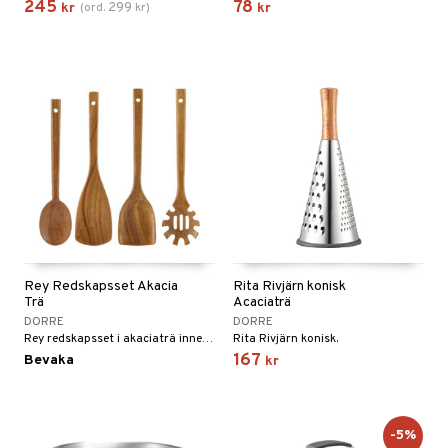
245
78
299
kr
(
ord.
kr
)
kr
Rey Redskapsset Akacia
Rita Rivjärn konisk
Trä
Acaciaträ
DORRE
DORRE
Rey redskapsset i akaciaträ innehåller pastaslev, stekspade och två kombinerade slevar.
Rita Rivjärn konisk.
167
Bevaka
kr
-5%