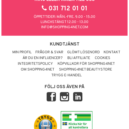
031 712 01 01
ÖPPETTIDER: MÅN.-FRE. 9.00 - 15.00
LUNCHSTÄNGT 12.00 - 13.00
INFO@SHOPPING4NET.COM
KUNDTJÄNST
MIN PROFIL
FRÅGOR & SVAR
GLÖMT LÖSENORD
KONTAKT
ÄR DU EN INFLUENCER?
BLI AFFILIATE
COOKIES
INTEGRITETSPOLICY
KÖPVILLKOR FÖR SHOPPING4NET
OM SHOPPING4NET
SHOPPING4NET BEAUTYSTORE
TRYGG E-HANDEL
FÖLJ OSS ÄVEN PÅ