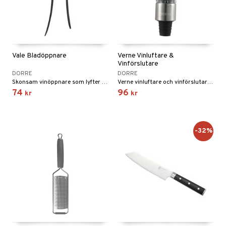
Vale Bladöppnare
Verne Vinluftare &
Vinförslutare
DORRE
DORRE
Skonsam vinöppnare som lyfter korken utan att skada den.
Verne vinluftare och vinförslutare i ett ger både bättre arom och längre hållbarhet på ett enkelt sätt.
74
96
kr
kr
-32%