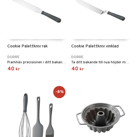
Cookie Palettkniv rak
Cookie Palettkniv vinklad
DORRE
DORRE
Framhäv precisionen i ditt bakande med vår palettkniv. Idealisk för smidig glasyr och skärning.
Ta ditt bakande till nya höjder med vår vinklade palettkniv.
40
40
kr
kr
-8%