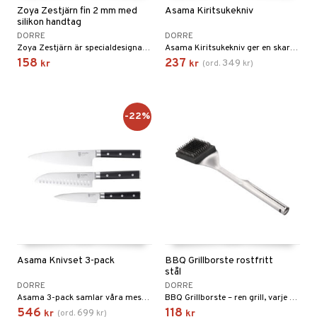
Zoya Zestjärn fin 2 mm med
Asama Kiritsukekniv
silikon handtag
DORRE
DORRE
Zoya Zestjärn är specialdesignad för att enkelt riva skal från citrusfrukter med sin fina rivyta.
Asama Kiritsukekniv ger en skarp, mångsidig egg för både grönsaker och fisk.
158
237
349
kr
kr
(
ord.
kr
)
-22%
Asama Knivset 3-pack
BBQ Grillborste rostfritt
stål
DORRE
DORRE
Asama 3-pack samlar våra mest användbara köksknivar i 5Cr15MoV-stål: kockkniv 20 cm, santoku 18 cm och allkniv 13 cm.
BBQ Grillborste – ren grill, varje gång.
546
118
699
kr
(
ord.
kr
)
kr