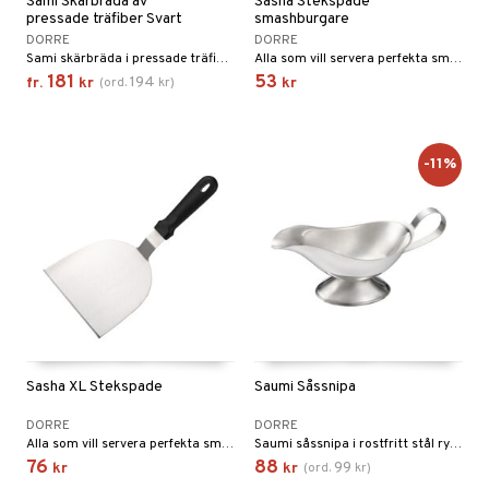
Sami Skärbräda av
Sasha Stekspade
pressade träfiber Svart
smashburgare
DORRE
DORRE
Sami skärbräda i pressade träfiber (cellulosa) ger en slitstark, hygienisk yta med låg vikt och hög hållbarhet.
Alla som vill servera perfekta smashburgare behöver en rejäl stekspade för ändamålet.
181
53
194
fr.
kr
(
ord.
kr
)
kr
-11%
Sasha XL Stekspade
Saumi Såssnipa
DORRE
DORRE
Alla som vill servera perfekta smashburgare behöver en rejäl stekspade för ändamålet.
Saumi såssnipa i rostfritt stål rymmer 25 cl och ger en ren, kontrollerad servering av såser och skira smaker.
76
88
99
kr
kr
(
ord.
kr
)