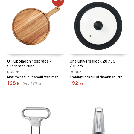
-6%
Ulli Uppläggningsbräda /
Una Universallock 28 /30
Skärbräda rund
/32 cm
DORRE
DORRE
Maximera funktionaliteten med vår mångsidiga uppläggsbricka!
Smidigt lock till stekpannor i tre olika storlekar.
168
192
179
kr
(
ord.
kr
)
kr