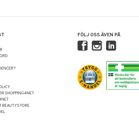
ST
FÖLJ OSS ÄVEN PÅ
AR
NORD
LUENCER?
OLICY
ÖR SHOPPING4NET
4NET
T BEAUTYSTORE
DEL