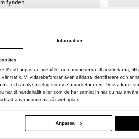
hem fynden
tt fynda under vår stora rea. Just nu är varuhuset
fantastiska reapriser på mängder av spännande
kampanj
!
 fram till 31/8-2026, men var snabb - dina
ukter kan fort ta slut!
Information
N »
cookies
e för att anpassa innehållet och annonserna till användarna, tillh
Lock till Marg
na hjärtformade bakverk med fin detaljering.
vår trafik. Vi vidarebefordrar även sådana identifierare och anna
vända och enkel att rengöra. Idealisk för allt från
ROSTI
nnons- och analysföretag som vi samarbetar med. Dessa kan i sin
är du vill skapa något personligt eller romantiskt.
28
(
ord.
3
kr
har tillhandahållit eller som de har samlat in när du har använt
ortsatt användande av vår webbplats.
Anpassa