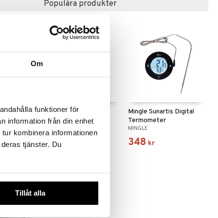
Populära produkter
-15%
Om
andahålla funktioner för
rethe-skål
Tru Tubklämmare
Mingle Sunartis Digital
Termometer
n information från din enhet
DORRE
MINGLE
 tur kombinera informationen
30
348
2
kr
)
kr
kr
 deras tjänster. Du
Tillåt alla