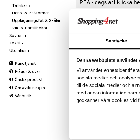
REA - dags att klicka 
Tallrikar
Flaskor
Ugns- & Bakformar
Matlådor
Assietter
Passa på a
fyllt med 
Uppläggningsfat & Skålar
Termoskannor
Djupa tallrikar
produkter
Vin- & Bartillbehör
Termosmuggar
Mattallrikar
Rean pågår
Sovrum
favoritprod
Samtycke
Textil
Filtar & Plädar
TILL REA
Utomhus
Prydnadskuddar
Badrumstextilier
Sängkläder
Dukar
Fågelholkar & Matare
Denna webbplats använder 
Kundtjänst
Produktinfo
Tillbehör
Filtar & Plädar
Friluftsliv
Bäddset
Vi använder enhetsidentifierar
Frågor & svar
Kökstextilier
Grill & Grilltillbehör
Kuddar & Täcken
Beck bakform Hjärta ger åtta jäm
sociala medier och analysera 
Önska produkt
Silikonet gör formen smidig att an
Mattor
Krukor
Lakan & Örngott
till de sociala medier och a
choklad och mousse till bakelser n
Om avdelningen
Övrigt
Mygg- & insektsskydd
med annan information som du 
Höjd: 5 cm
Prydnadskuddar
Picknick
Vår butik
godkänner våra cookies vid f
Bredd: 17 cm
Sovrumstextilier
Trädgårdsredskap
Väskor
Utomhusbelysning
Bäddset
Längd: 29 cm
Värmare
Kuddar & Täcken
Skötselråd: Diskmaskinssäker
Lakan & Örngott
Material: Silikon
Volym: 10 cl