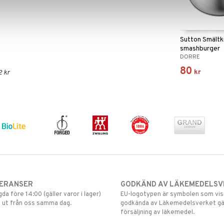
Sutton Smältk
smashburger
DORRE
80
kr
2 kr
VERANSER
GODKÄND AV LÄKEMEDELSV
gda före 14:00 (gäller varor i lager)
EU-logotypen är symbolen som visar
 ut från oss samma dag.
godkända av Läkemedelsverket gä
försäljning av läkemedel.