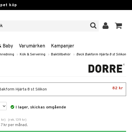
ppet köp
& Baby
Varumärken
Kampanjer
nredning
»
Kök & Servering
»
Baktillbehör
»
Beck Bakform Hjärta 8 st Silikon
82 kr
akform Hjärta 8 st Silikon
I lager, skickas omgående
8
kr
)
(
rek.
139
kr
)
47 kr per månad.