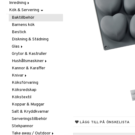
Inredning
Barnrumstextilier
Ljuslyktor & Ljusstakar
Småförvaring
Taklampor
Kök & Servering
Utomhusbelysning
Dekoration
Småförvaring & Korgar
Doftljus & Doftspridare
Väskor
Böcker
Baktillbehör
Förvaring & Hyllor
Figurer & Skulpturer
Barnens kök
Juldekoration
Klockor
Hängare & Krokar
Bestick
Ljuslyktor & Ljusstakar
Krukor
Hyllor
Diskning & Städning
Småmöbler
Metal Art
Småförvaring & Korgar
Glas
Väggdekorationer
Grytor & Kastruller
Champagneglas
Vaser
Hushållsmaskiner
Dricksglas
Kannor & Karaffer
Drink- & Cocktailglas
Brödrostar
Knivar
Ölglas
Kaffe, Te & Espresso
Köksförvaring
Snaps- & Avecglas
Mixer & Elvispar
Brödknivar
Köksredskap
Vinglas
Övriga maskiner
Knivset
Kökstextil
Whiskey- & Cognacglas
Vattenkokare
Knivslipar och Brynen
Koppar & Muggar
Knivtillbehör
Salt & Kryddkvarnar
Kockknivar
Serveringstillbehör
Skal- & Grönsaksknivar
LÄGG TILL PÅ ÖNSKELISTA
Stekpannor
Skärbrädor
Take away / Outdoor
Specialknivar