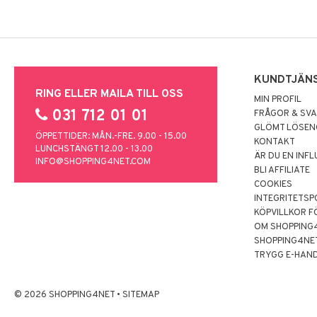
KUNDTJÄN
RING ELLER MAILA TILL OSS
MIN PROFIL
031 712 01 01
FRÅGOR & SV
GLÖMT LÖSE
ÖPPETTIDER: MÅN.-FRE. 9.00 - 15.00
KONTAKT
LUNCHSTÄNGT 12.00 - 13.00
ÄR DU EN INF
INFO@SHOPPING4NET.COM
BLI AFFILIATE
COOKIES
INTEGRITETSP
KÖPVILLKOR F
OM SHOPPING
SHOPPING4NE
TRYGG E-HAN
© 2026 SHOPPING4NET
•
SITEMAP