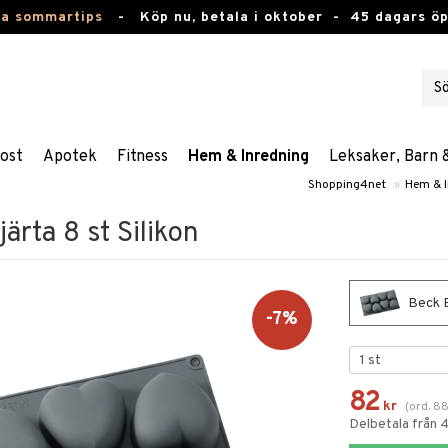
ta sommartips
-
Köp nu, betala i oktober -
45 dagars ö
ost
Apotek
Fitness
Hem & Inredning
Leksaker, Barn 
Shopping4net
»
Hem & I
rta 8 st Silikon
Beck B
-7%
82
kr
(
ord.
8
Delbetala från 