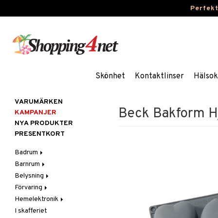
Perfek
Skönhet
Kontaktlinser
Hälsok
VARUMÄRKEN
Beck Bakform Hjä
KAMPANJER
NYA PRODUKTER
PRESENTKORT
Badrum
Barnrum
Badrumsinredning
Belysning
Badrumstextilier
Barnlampor
Förvaring
Badrumstillbehör
Barnmöbler
Belysningstillbehör
Hemelektronik
Barnrumsdekoration
Lampor
Hängare & krokar
I skafferiet
Barnrumsförvaring
LED-ljus
Hyllor
Ljud
Bordslampor