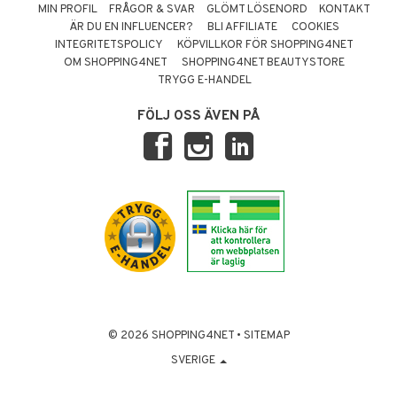
MIN PROFIL
FRÅGOR & SVAR
GLÖMT LÖSENORD
KONTAKT
ÄR DU EN INFLUENCER?
BLI AFFILIATE
COOKIES
INTEGRITETSPOLICY
KÖPVILLKOR FÖR SHOPPING4NET
OM SHOPPING4NET
SHOPPING4NET BEAUTYSTORE
TRYGG E-HANDEL
FÖLJ OSS ÄVEN PÅ
© 2026 SHOPPING4NET
•
SITEMAP
SVERIGE