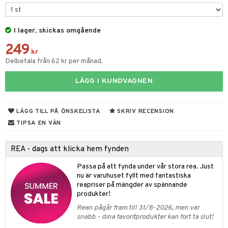
til
vtillbehör
 & Muggar
I lager, skickas omgående
kknivar
Kryddkvarnar
249
l- & Grönsaksknivar
kr
ngstillbehör
Delbetala från 62 kr per månad.
rbrädor
nnor
LÄGG I KUNDVAGNEN
cialknivar
way / Outdoor
skor
ar
LÄGG TILL PÅ ÖNSKELISTA
SKRIV RECENSION
TIPSA EN VÄN
lådor
ietter
& Bakformar
moskannor
pa tallrikar
gningsfat & Skålar
REA - dags att klicka hem fynden
rmosmuggar
tallrikar
Bartillbehör
Passa på att fynda under vår stora rea. Just
nu är varuhuset fyllt med fantastiska
reapriser på mängder av spännande
produkter!
& Plädar
Rean pågår fram till 31/8-2026, men var
s
dskuddar
textilier
snabb - dina favoritprodukter kan fort ta slut!