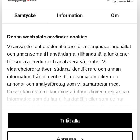
Samtycke
Information
Om
Grand Cru Barsked
Grand Cru Champagnekylare
Denna webbplats använder cookies
ROSENDAHL
ROSENDAHL
Vi använder enhetsidentifierare för att anpassa innehållet
158
607
kr
kr
och annonserna till användarna, tillhandahålla funktioner
för sociala medier och analysera vår trafik. Vi
vidarebefordrar även sådana identifierare och annan
information från din enhet till de sociala medier och
annons- och analysföretag som vi samarbetar med.
Dessa kan i sin tur kombinera informationen med annan
information som du har tillhandahållit eller som de har
samlat in när du har använt deras tjänster. Du godkänner
våra cookies vid fortsatt användande av vår webbplats.
Tillåt alla
Grand Cru Longdrinkglas 4-pack
Grand Cru Ölglas 6-pack
Anpassa