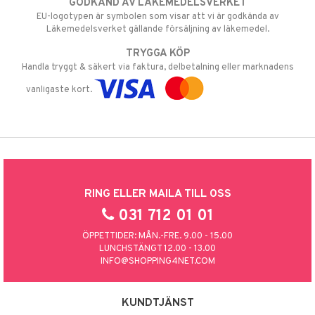
GODKÄND AV LÄKEMEDELSVERKET
EU-logotypen är symbolen som visar att vi är godkända av
Läkemedelsverket gällande försäljning av läkemedel.
TRYGGA KÖP
Handla tryggt & säkert via faktura, delbetalning eller marknadens
vanligaste kort.
RING ELLER MAILA TILL OSS
031 712 01 01
ÖPPETTIDER: MÅN.-FRE. 9.00 - 15.00
LUNCHSTÄNGT 12.00 - 13.00
INFO@SHOPPING4NET.COM
KUNDTJÄNST