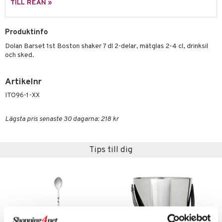
TILL REAN »
äder
lkar & Matare
änst
ddset
ör
& Plädar
liv
 & svar
Produktinfo
dar & Täcken
tilier
Grilltillbehör
Dolan Barset 1st Boston shaker 7 dl 2-delar, mätglas 2-4 cl, drinksil
produkt
an & Örngott
och sked.
elningen
& insektsskydd
Artikelnr
tik
dskuddar
k
ITO96-1-XX
textilier
rdsredskap
Lägsta pris senaste 30 dagarna: 218 kr
ddset
sbelysning
dar & Täcken
e
Tips till dig
an & Örngott