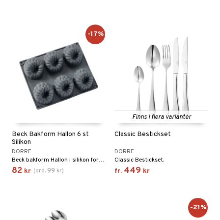
-17%
Finns i flera varianter
Beck Bakform Hallon 6 st
Classic Bestickset
Silikon
DORRE
DORRE
Beck bakform Hallon i silikon formar sex större hallon med naturligt djup struktur.
Classic Bestickset.
82
449
99
kr
(
ord.
kr
)
fr.
kr
-21%