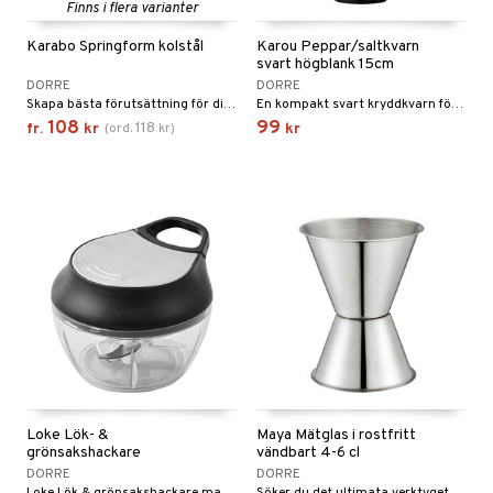
Finns i flera varianter
Karabo Springform kolstål
Karou Peppar/saltkvarn
svart högblank 15cm
DORRE
DORRE
Skapa bästa förutsättning för din bakning med vår proffsiga springform av kolstål med en stabil och tjock konstruktion.
En kompakt svart kryddkvarn för köket. Mal salt och svartpeppar direkt i maten med Karou peppar- och saltkvarn för den bästa smaken.
108
99
118
fr.
kr
(
ord.
kr
)
kr
Loke Lök- &
Maya Mätglas i rostfritt
grönsakshackare
vändbart 4-6 cl
DORRE
DORRE