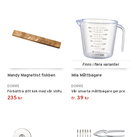
Finns i flera varianter
Mandy Magnetlist fiskben
Mila Måttbägare
DORRE
DORRE
Förbättra ditt kök med vår stilfulla knivlist i fiskbensmönstrad akaciaträ.
Vår smarta måttbägare ger precision i varje recept, rymmer 0,5-6 dl.
235
39
kr
fr.
kr