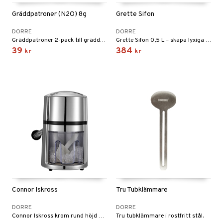
til
e
Gräddpatroner (N2O) 8g
Grette Sifon
vtillbehör
an & Örngott
 & Muggar
DORRE
DORRE
kknivar
Kryddkvarnar
Gräddpatroner 2-pack till gräddsifon.
Grette Sifon 0,5 L – skapa lyxiga toppingar med ett tryck.
l- & Grönsaksknivar
39
384
kr
kr
ngstillbehör
rbrädor
nnor
cialknivar
way / Outdoor
skor
ar
lådor
ietter
& Bakformar
moskannor
pa tallrikar
gningsfat & Skålar
rmosmuggar
tallrikar
Bartillbehör
Connor Iskross
Tru Tubklämmare
DORRE
DORRE
Connor Iskross krom rund höjd 27 cm.
Tru tubklämmare i rostfritt stål.