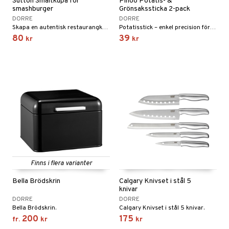
Sutton Smältkupa för
Pihoo Potatis- &
smashburger
Grönsakssticka 2-pack
DORRE
DORRE
Skapa en autentisk restaurangkänsla med Sutton smältkupa, perfekt för att smälta ost på din smashburger.
Potatisstick – enkel precision för perfekt kokta rotfrukter.
80
39
kr
kr
Finns i flera varianter
Bella Brödskrin
Calgary Knivset i stål 5
knivar
DORRE
DORRE
Bella Brödskrin.
Calgary Knivset i stål 5 knivar.
200
175
fr.
kr
kr