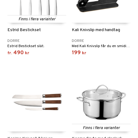
Finns i flera varianter
Estrid Bestickset
Kali Knivslip med handtag
DORRE
DORRE
Estrid Bestickset slät.
Med Kali Knivslip får du en smidig knivslip som både slipar en skadad kniv men även finslipar och dessutom står den stadigt på bordet.
490
199
fr.
kr
kr
Finns i flera varianter