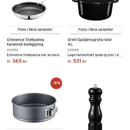
Finns i flera varianter
Finns i flera varianter
Eminence Stekpanna
Gretl Gjutjärnsgryta rund
keramisk beläggning
4L
DORRE
DORRE
Eminence Stekpanna har en keramisk beläggning helt fri från PFAS-ämnen men med en non-stick-prestanda.
Laga fantastiskt goda grytor i denna vackra och slitstarka gjutjärnsgryta i emalj.
365
531
fr.
kr
fr.
kr
-8%