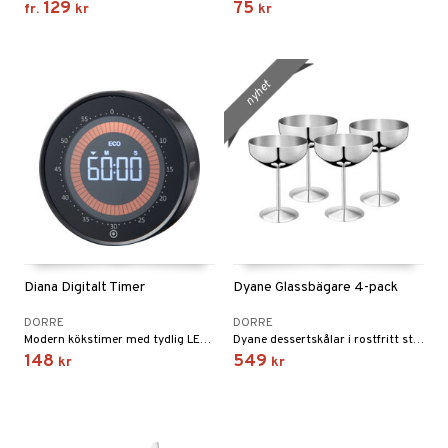
129
75
fr.
kr
kr
nyhet
Diana Digitalt Timer
Dyane Glassbägare 4-pack
DORRE
DORRE
Modern kökstimer med tydlig LED-display och enkel inställning.
Dyane dessertskålar i rostfritt stål levereras som 4-pack och rymmer 25 cl per skål.
148
549
kr
kr