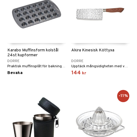
Karabo Muffinsform kolstål
Akira Kinesisk Köttyxa
24st kupformer
DORRE
DORRE
Praktisk muffinsplåt för bakning av mini-muffins och cupcakes.
Upptäck mångsidigheten med vår kinesiska kockkniv. Med optimal skärpa är den perfekt för att hantera både kött och grönsaker.
144
Bevaka
kr
-11%