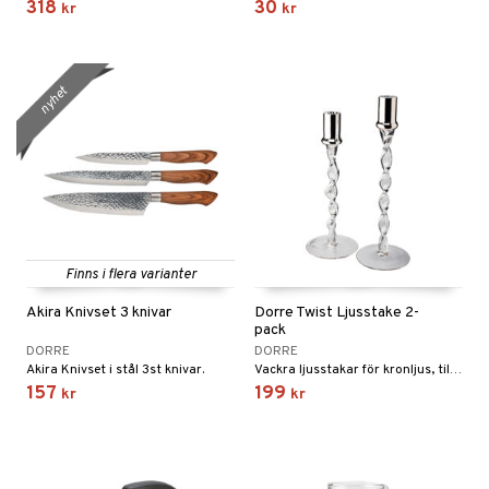
318
30
kr
kr
nyhet
Finns i flera varianter
Akira Knivset 3 knivar
Dorre Twist Ljusstake 2-
pack
DORRE
DORRE
Akira Knivset i stål 3st knivar.
Vackra ljusstakar för kronljus, tillverkade i glas med vriden design och ljushållare i krom.
157
199
kr
kr