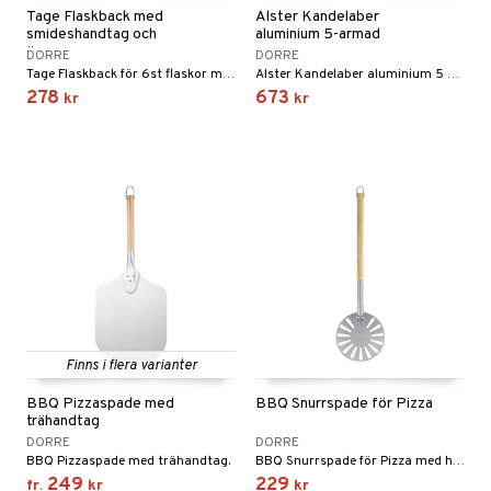
Tage Flaskback med
Alster Kandelaber
smideshandtag och
aluminium 5-armad
öppnare
DORRE
DORRE
Tage Flaskback för 6st flaskor med smideshandtag och öppnare.
Alster Kandelaber aluminium 5 armar.
278
673
kr
kr
Finns i flera varianter
BBQ Pizzaspade med
BBQ Snurrspade för Pizza
trähandtag
DORRE
DORRE
BBQ Pizzaspade med trähandtag.
BBQ Snurrspade för Pizza med handtag i trä.
249
229
fr.
kr
kr