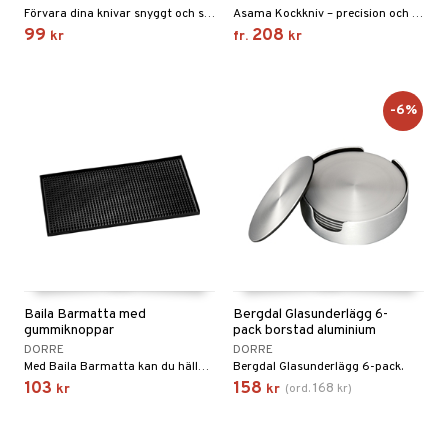
Förvara dina knivar snyggt och säkert med magnetlisten Alvesta.
Asama Kockkniv – precision och komfort i varje snitt.
99
208
kr
fr.
kr
-6%
Baila Barmatta med
Bergdal Glasunderlägg 6-
gummiknoppar
pack borstad aluminium
DORRE
DORRE
Med Baila Barmatta kan du hälla upp drinkar utan att riskera att du spiller och får kladdiga fläckar på bordet.
Bergdal Glasunderlägg 6-pack.
103
158
168
kr
kr
(
ord.
kr
)