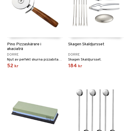
Pino Pizzaskärare i
Skagen Skaldjursset
akaciaträ
DORRE
DORRE
Njut av perfekt skurna pizzabitar med vår pizzakniv Pino.
Skagen Skaldjursset.
52
184
kr
kr