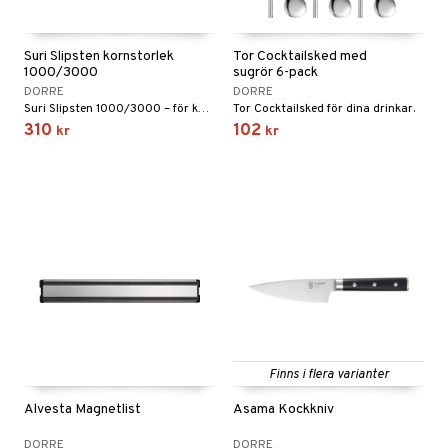
Suri Slipsten kornstorlek
Tor Cocktailsked med
1000/3000
sugrör 6-pack
DORRE
DORRE
Suri Slipsten 1000/3000 – för knivar som förtjänar skärpa i världsklass.
Tor Cocktailsked för dina drinkar.
310
102
kr
kr
Finns i flera varianter
Alvesta Magnetlist
Asama Kockkniv
DORRE
DORRE