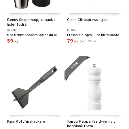
Benny Snapsmugg 4-pack i
Ciana Citruspress i glas
läder fodral
DORRE
DORRE
Med Benny Snapsmugg är du alltid redo för fest.
Pressa din egen juice till frukosten eller direkt till matlagning.
59
79
89
kr
kr
(
ord.
kr
)
nyhet
Kani Köttfärshackare
Karou Peppar/saltkvarn vit
högblank 15cm