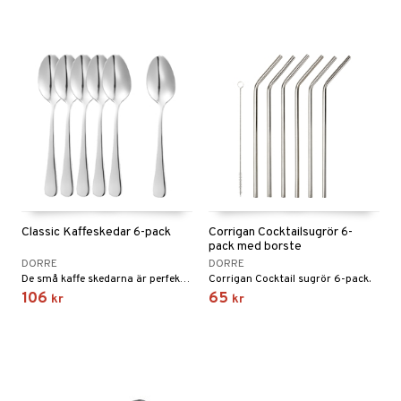
Classic Kaffeskedar 6-pack
Corrigan Cocktailsugrör 6-
pack med borste
DORRE
DORRE
De små kaffe skedarna är perfekta för de små ögonblicken av njutning.
Corrigan Cocktail sugrör 6-pack.
106
65
kr
kr