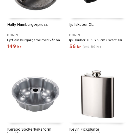
Hally Hamburgerpress
Ijs Iskuber XL
DORRE
DORRE
Lyft din burgargame med vår hamburgerpress i gjutjärn!
Ijs Iskuber XL 5 x 5 cm i svart silikon.
149
56
66
kr
kr
(
ord.
kr
)
Karabo Sockerkaksform
Kevin Fickplunta