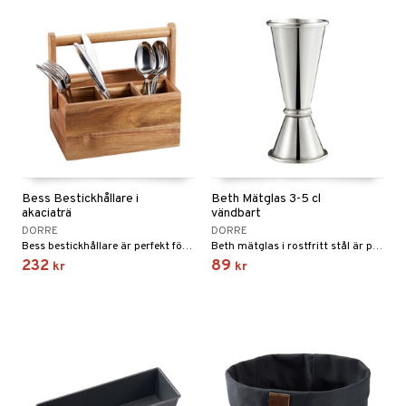
Bess Bestickhållare i
Beth Mätglas 3-5 cl
akaciaträ
vändbart
DORRE
DORRE
Bess bestickhållare är perfekt för att förvara vackra bestick på köksbänken eller för en mingelbuffé.
Beth mätglas i rostfritt stål är perfekt när du vill göra goda drinkar.
232
89
kr
kr