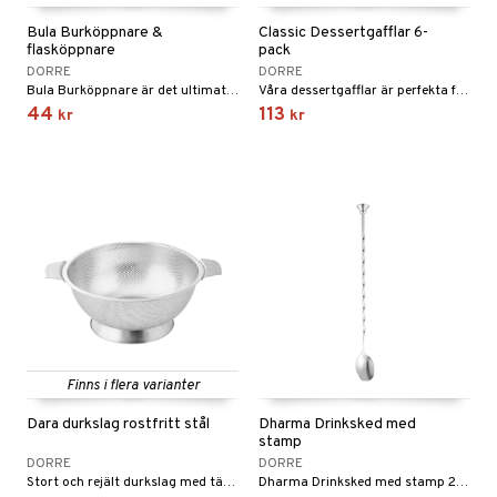
Bula Burköppnare &
Classic Dessertgafflar 6-
flasköppnare
pack
DORRE
DORRE
Bula Burköppnare är det ultimata hjälpmedlet för att enkelt få upp envisa lock på burkar.
Våra dessertgafflar är perfekta för dina söta efterätter eller fikastunder.
44
113
kr
kr
Finns i flera varianter
Dara durkslag rostfritt stål
Dharma Drinksked med
stamp
DORRE
DORRE
Stort och rejält durkslag med täta hål.
Dharma Drinksked med stamp 28 cm.