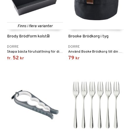
Finns i flera varianter
Brody Brödform kolstål
Brooke Brödkorg i tyg
DORRE
DORRE
Skapa bästa förutsättning för din brödbakning med vår proffsiga kolstålsbrödform Brody med en stabil och tjock konstruktion.
Använd Booke Brödkorg till din brödservering morgon som kväll.
52
79
fr.
kr
kr