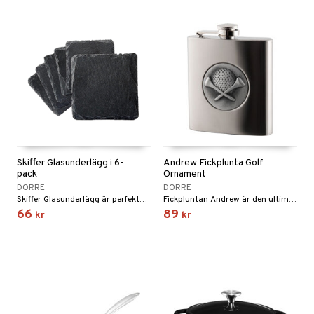
Skiffer Glasunderlägg i 6-
Andrew Fickplunta Golf
pack
Ornament
DORRE
DORRE
Skiffer Glasunderlägg är perfekta när du inte vill få kondens från glaset på ditt bord.
Fickpluntan Andrew är den ultimata fickpluntan för alla golftokiga.
66
89
kr
kr