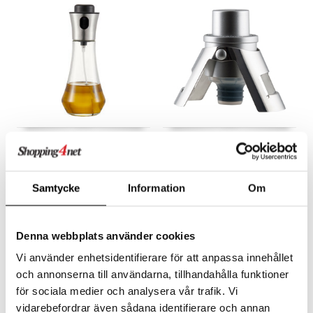
Orna Olje- & Vinägerflaska
Pump it
med sprayfunktion
Champagneförslutare med
inbyggd luftpump
DORRE
DORRE
Orna Olje- & vinägerflaska har en praktisk sprayfunktion som gör det enkelt att spraya olja över salladen eller i stekpannan.
Pump it Champagneförslutare silverfärgad med inbyggd luftpump.
Samtycke
Information
Om
96
68
kr
kr
Denna webbplats använder cookies
-29%
nyhet
Vi använder enhetsidentifierare för att anpassa innehållet
och annonserna till användarna, tillhandahålla funktioner
för sociala medier och analysera vår trafik. Vi
vidarebefordrar även sådana identifierare och annan