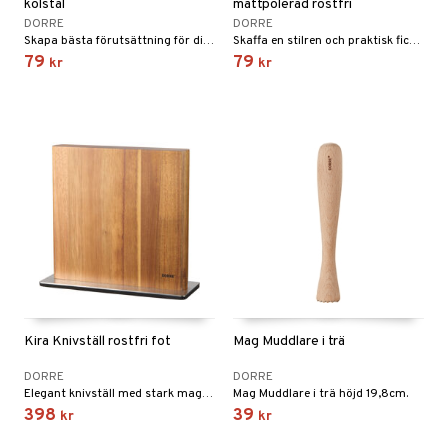
kolstål
mattpolerad rostfri
DORRE
DORRE
Skapa bästa förutsättning för din bakning med vår proffsiga sockerkaksform av kolstål med en stabil och tjock konstruktion.
Skaffa en stilren och praktisk fickplunta som gör det möjligt att värma kroppen med dryck, oavsett plats.
79
79
kr
kr
Kira Knivställ rostfri fot
Mag Muddlare i trä
DORRE
DORRE
Elegant knivställ med stark magnet på båda sidor som håller knivarna säkert på plats.
Mag Muddlare i trä höjd 19,8cm.
398
39
kr
kr