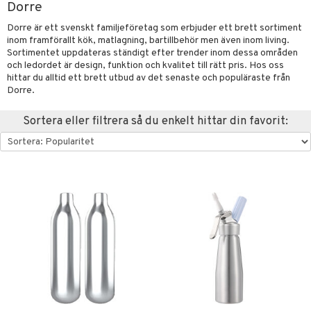
Dorre
förvaring & Korgar
rvering
sbelysning
tion
Dorre är ett svenskt familjeföretag som erbjuder ett brett sortiment
inom framförallt kök, matlagning, bartillbehör men även inom living.
kor
ker
s & Doftspridare
behör
Sortimentet uppdateras ständigt efter trender inom dessa områden
urer & Skulpturer
och ledordet är design, funktion och kvalitet till rätt pris. Hos oss
ng & Hyllor
s kök
& Plädar
hittar du alltid ett brett utbud av det senaste och populäraste från
ckor
gare & Krokar
Dorre.
s
ration
k
dskuddar
textilier
kor
lor
tor & Ljusstakar
g & Städning
äder
lkar & Matare
Sortera eller filtrera så du enkelt hittar din favorit:
änst
al Art
förvaring & Korgar
ddset
bler
ör
& Plädar
liv
 & svar
gdekorationer
dar & Täcken
ampagneglas
& Kastruller
tilier
Grilltillbehör
produkt
er
an & Örngott
cksglas
lsmaskiner
elningen
nk- & Cocktailglas
drostar
& Karaffer
& insektsskydd
tik
las
fe, Te & Espresso
dskuddar
k
ps- & Avecglas
er & Elvispar
dknivar
rvaring
textilier
rdsredskap
glas
iga maskiner
vset
ddset
dskap
sbelysning
skey- & Cognacglas
tenkokare
vslipar och Brynen
dar & Täcken