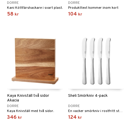
DORRE
DORRE
Kani Köttfärshackare i svart plast.
Produkttext kommer inom kort
58
104
kr
kr
Kaya Knivställ två sidor
Sheli Smörkniv 4-pack
Akacia
DORRE
DORRE
Kaya Knivställ med två sidor.
En vacker smörkniv i rostfritt stål som förhöjer elegansen på varje middagsdukning, även den mest förfinade.
346
124
kr
kr