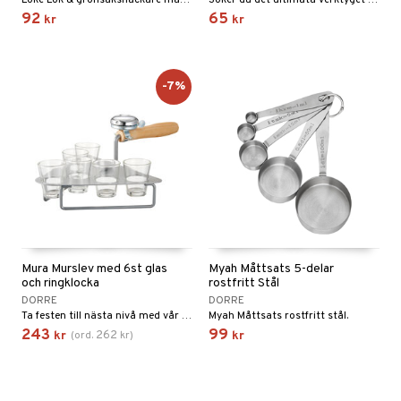
Loke Lök & grönsakshackare manuell.
Söker du det ultimata verktyget för att skapa perfekta cocktails hemma? Vårt vändbara mätglas är den hemliga ingrediensen som tar din bartending till nya höjder.
92
65
kr
kr
-7%
Mura Murslev med 6st glas
Myah Måttsats 5-delar
och ringklocka
rostfritt Stål
DORRE
DORRE
Ta festen till nästa nivå med vår innovativa murslev! Kombinerad shotbricka och ringklocka – perfekt för spontana skålar och oförglömliga ögonblick. Fira med stil och skapa minnen som varar!
Myah Måttsats rostfritt stål.
243
99
262
kr
(
ord.
kr
)
kr