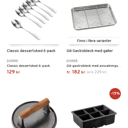
Finns i flera varianter
Classic dessertsked 6-pack
Gili Gastrobleck med galler
DORRE
DORRE
Classic dessertsked 6-pack.
Gili gastrobleck med avsvalningsgaller är idealiskt för köttförberedelser som kryddning, marinering och vila efter stekning.
129
182
229
kr
fr.
kr
(
ord.
kr
)
-15%